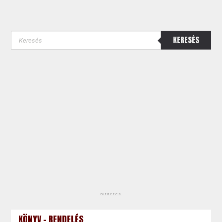
KERESÉS
hirdetés
KÖNYV - RENDELÉS