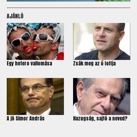
AJÁNLÓ
Egy hetero vallomása
Zsák meg az ő foltja
A jó Simor András
Hazugság, sajtó a neved?