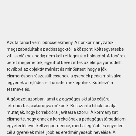
Azóta tanárt verni bűncselekmény. Az önkormányzatok
megszabadultak az adósságoktól, a központi költségvetésbe
vitt iskoláknak pedig nem kell rettegniük a holnaptól. A tanárok
bérét megemelték, egyúttal bevezették az életpályamodellt,
továbbá az objektív mérést és minősítést, hogy a jók
elismerésben részesülhessenek, a gyengék pedig motiválva
legyenek a fejlődésre. Tornatermek épülnek. Kötelező a
testnevelés.
A gépezet azonban, amit az egységes oktatás céljára
létrehoztak, csikorogva működik. Bosszantó hibák tucatjai
mutatják, hogy korrekcióra, javításra szorul. A kormányzat
elismerte, hogy ennek a korrekciónak a pedagógustársadalom
egyetértésével kell végbemennie, mert a legfőbb és egyetlen
cél a gyerekek minél jobb és eredményesebb nevelése. A