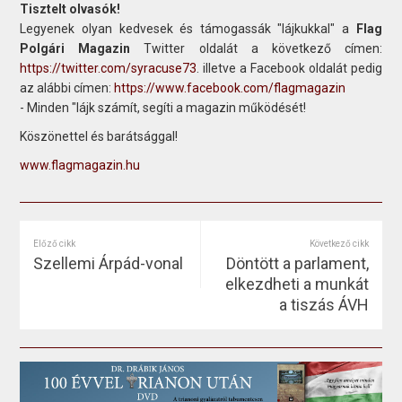
Tisztelt olvasók!
Legyenek olyan kedvesek és támogassák "lájkukkal" a
Flag
Polgári Magazin
Twitter oldalát a következő címen:
https://twitter.com/syracuse73
. illetve a Facebook oldalát pedig
az alábbi címen:
https://www.facebook.com/flagmagazin
- Minden "lájk számít, segíti a magazin működését!
Köszönettel és barátsággal!
www.flagmagazin.hu
Előző cikk
Következő cikk
Szellemi Árpád-vonal
Döntött a parlament,
elkezdheti a munkát
a tiszás ÁVH