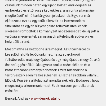
csináljunk minden héten egy újabb balhét, ami idegesíti az
embereket, és ettől rossz kedvük lesz, ami rontja a kormány
megítélését” című tantárgyban jeleskednek. Egyszer már
eljátszotta ezt az egyesült ellenzék: az internetadóra,
tiltólistára és egyéb hülyeségekre felfűzött utcai cécók
sikeresen rombolták a kormányzat népszerűségét, de jaj, jött a
valóság, megjelentek a migránsok a Keleti pályaudvaron, és
helyreállt a rend…
Most mintha ez kezdődne újra megint. Az utcai harcosok
készülődnek. Ne lepődjünk meg, ha az egyik hörgő
felháborodás majd egy újabba és egy még újabba megy át, akár
összefüggés nélkül. Ők ugyanis csak a csőcselékben és a
katasztrófában reménykedhetnek. Ezért tartanak be a
terrorveszély elleni felkészülésnek is. Hátha felrobban valami…
Elődjük, Kun Béla állítólag azt mondta, neki elég Budapest, hogy
megcsinálja a kommunizmust. Ezek ma sem gondolkodnak
másként.
Bencsik András -
www.demokrata.hu