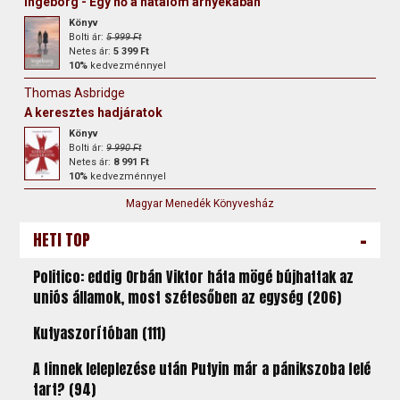
Ingeborg - Egy nő a hatalom árnyékában
Könyv
Bolti ár:
5 999 Ft
Netes ár:
5 399 Ft
10%
kedvezménnyel
Thomas Asbridge
A keresztes hadjáratok
Könyv
Bolti ár:
9 990 Ft
Netes ár:
8 991 Ft
10%
kedvezménnyel
Magyar Menedék Könyvesház
-
HETI TOP
Politico: eddig Orbán Viktor háta mögé bújhattak az
uniós államok, most szétesőben az egység (206)
Kutyaszorítóban (111)
A finnek leleplezése után Putyin már a pánikszoba felé
tart? (94)