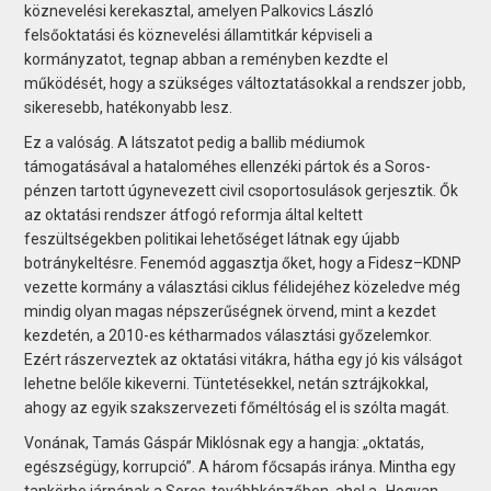
köznevelési kerekasztal, amelyen Palkovics László
felsőoktatási és köznevelési államtitkár képviseli a
kormányzatot, tegnap abban a reményben kezdte el
működését, hogy a szükséges változtatásokkal a rendszer jobb,
sikeresebb, hatékonyabb lesz.
Ez a valóság. A látszatot pedig a ballib médiumok
támogatásával a hataloméhes ellenzéki pártok és a Soros-
pénzen tartott úgynevezett civil csoportosulások gerjesztik. Ők
az oktatási rendszer átfogó reformja által keltett
feszültségekben politikai lehetőséget látnak egy újabb
botránykeltésre. Fenemód aggasztja őket, hogy a Fidesz–KDNP
vezette kormány a választási ciklus fél­idejéhez közeledve még
mindig olyan magas népszerűségnek örvend, mint a kezdet
kezdetén, a 2010-es kétharmados választási győzelemkor.
Ezért rászerveztek az oktatási vitákra, hátha egy jó kis válságot
lehetne belőle kikeverni. Tüntetésekkel, netán sztrájkokkal,
ahogy az egyik szakszervezeti főméltóság el is szólta magát.
Vonának, Tamás Gáspár Miklósnak egy a hangja: „oktatás,
egészségügy, korrupció”. A há­rom főcsapás iránya. Mintha egy
tankörbe járnának a Soros-továbbképzőben, ahol a „Hogyan