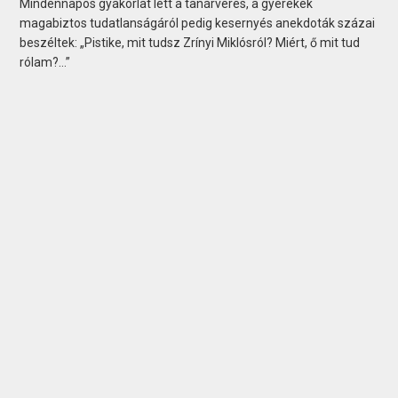
Mindennapos gyakorlat lett a tanárverés, a gyerekek
magabiztos tudatlanságáról pedig kesernyés anekdoták százai
beszéltek: „Pistike, mit tudsz Zrínyi Miklósról? Miért, ő mit tud
rólam?…”