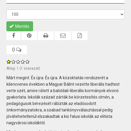
Mentés
0
Átlag:
1
(
1
szavazat)
Márt megint. És újra. És újra. A közoktatás rendszerét a
kilencvenes években a Magyar Bálint vezette liberális hadtest
verte szét, amire rátett a baloldali-liberális kormányok elvonó
gyakorlata. Iskolák százait zárták be körzetesítés címén, a
pedagógusok bérezését rábízták az eladósodott
önkormányzatokra, a szabad tankönyvválasztással pedig
jóvátehetetlenül elszakadtak a kis falusi iskolák az elitista
nagyvárosi iskoláktól.