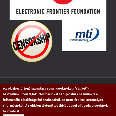
Kapcsolat
Médiaajánlat
Impresszum
GDPR
Az oldalon történő látogatása során cookie-kat (“sütiket”)
használunk.
Ezen fájlok információkat szolgáltatnak számunkra a
felhasználó oldallátogatási szokásairól, de nem tárolnak személyes
RSS
információkat. Az oldalon történő továbblépéssel elfogadja a cookie-k
Copyright © 2009-2026, Flag Polgári Magazin saját
használatát.