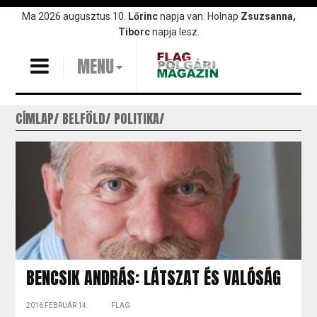
Ugrás
Ma 2026 augusztus 10.
Lőrinc
napja van. Holnap
Zsuzsanna,
a
Tiborc
napja lesz.
tartalomra
MENU
CÍMLAP
BELFÖLD
POLITIKA
BENCSIK ANDRÁS: LÁTSZAT ÉS VALÓSÁG
2016 FEBRUÁR 14.
FLAG