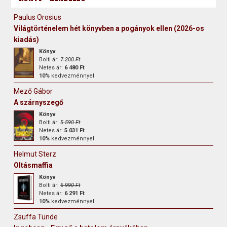
Paulus Orosius
Világtörténelem hét könyvben a pogányok ellen (2026-os
kiadás)
Könyv
Bolti ár:
7 200 Ft
Netes ár:
6 480 Ft
10%
kedvezménnyel
Mező Gábor
A szárnyszegő
Könyv
Bolti ár:
5 590 Ft
Netes ár:
5 031 Ft
10%
kedvezménnyel
Helmut Sterz
Oltásmaffia
Könyv
Bolti ár:
6 990 Ft
Netes ár:
6 291 Ft
10%
kedvezménnyel
Zsuffa Tünde