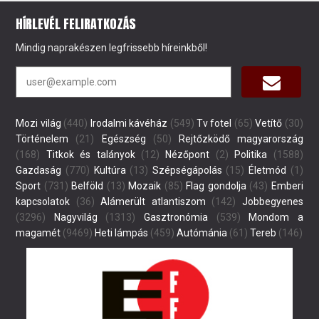
HÍRLEVÉL FELIRATKOZÁS
Mindig naprakészen legfrissebb híreinkből!
Mozi világ
(440)
Irodalmi kávéház
(549)
Tv fotel
(65)
Vetítő
(30)
Történelem
(21)
Egészség
(50)
Rejtőzködő magyarország
(168)
Titkok és talányok
(12)
Nézőpont
(2)
Politika
(1588)
Gazdaság
(770)
Kultúra
(13)
Szépségápolás
(15)
Életmód
(1)
Sport
(731)
Belföld
(13)
Mozaik
(85)
Flag gondolja
(43)
Emberi
kapcsolatok
(36)
Alámerült atlantiszom
(142)
Jobbegyenes
(3296)
Nagyvilág
(1313)
Gasztronómia
(539)
Mondom a
magamét
(9469)
Heti lámpás
(459)
Autómánia
(61)
Tereb
(146)