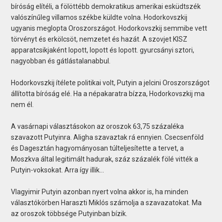
bíróság elítéli, a fölöttébb demokratikus amerikai esküdtszék
valószínűleg villamos székbe küldte volna. Hodorkovszkij
ugyanis meglopta Oroszországot. Hodorkovszkij semmibe vett
törvényt és erkölcsöt, nemzetet és hazát. A szovjet KISZ
apparatcsikjaként lopott, lopott és lopott. gyurcsányi sztori,
nagyobban és gátlástalanabbul.
Hodorkovszkij ítélete politikai volt, Putyin a jelcini Oroszországot
állította bíróság elé. Ha a népakaratra bízza, Hodorkovszkij ma
nem él.
A vasárnapi választásokon az oroszok 63,75 százaléka
szavazott Putyinra. Aligha szavaztak rá ennyien. Csecsenföld
és Dagesztán hagyományosan túlteljesítette a tervet, a
Moszkva által legitimált hadurak, száz százalék fölé vitték a
Putyin-voksokat. Arra így illik…
Vlagyimir Putyin azonban nyert volna akkor is, ha minden
választókörben Haraszti Miklós számolja a szavazatokat. Ma
az oroszok többsége Putyinban bízik.