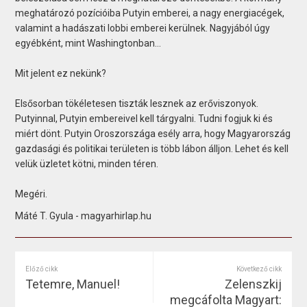
meghatározó pozícióiba Putyin emberei, a nagy energiacégek,
valamint a hadászati lobbi emberei kerülnek. Nagyjából úgy
egyébként, mint Washingtonban…
Mit jelent ez nekünk?
Elsősorban tökéletesen tiszták lesznek az erőviszonyok.
Putyinnal, Putyin embereivel kell tárgyalni. Tudni fogjuk ki és
miért dönt. Putyin Oroszországa esély arra, hogy Magyarország
gazdasági és politikai területen is több lábon álljon. Lehet és kell
velük üzletet kötni, minden téren.
Megéri.
Máté T. Gyula - magyarhirlap.hu
Előző cikk
Következő cikk
Tetemre, Manuel!
Zelenszkij
megcáfolta Magyart: