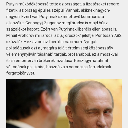
Putyin működőképessé tette az országot, a fizetéseket rendre
fizetik, az ország épül és szépül. Vannak, akiknek nagyon-
nagyon. Ezért van Putyinnak számottevő kommunista
ellenzéke, Gennagyij Zjuganov megfáradva is majd húsz
százalékot kapott. Ezért van Putyinnak liberális ellenlábasa is,
Mihail Prohorov milliárdos, az „új oroszok” jelöltje. Pontosan 7,82
százalék – ez az orosz liberális maximum. Nyugati
politológusok ezt a „magára talált értelmiségi középosztály
véleménynyilvánításának” tartják, profánabbul, ez a moszkvai
és szentpétervári brókerek lázadása. Pénzügyi hatalmat
váltanának politikaira, használva a narancsos forradalmak
forgatókönyvét.