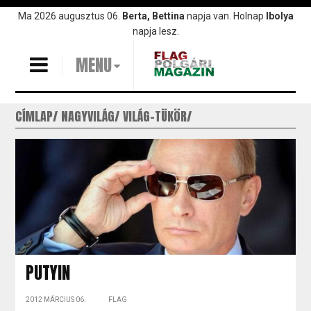
Ugrás
Ma 2026 augusztus 06.
Berta, Bettina
napja van. Holnap
Ibolya
a
napja lesz.
tartalomra
MENU
CÍMLAP
NAGYVILÁG
VILÁG-TÜKÖR
PUTYIN
2012 MÁRCIUS 06.
FLAG