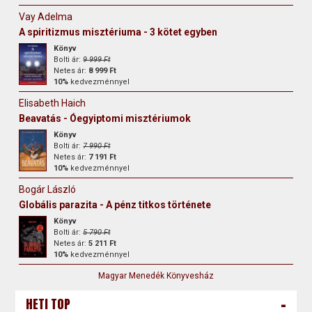
Vay Adelma
A spiritizmus misztériuma - 3 kötet egyben
Könyv
Bolti ár:
9 999 Ft
Netes ár:
8 999 Ft
10%
kedvezménnyel
Elisabeth Haich
Beavatás - Óegyiptomi misztériumok
Könyv
Bolti ár:
7 990 Ft
Netes ár:
7 191 Ft
10%
kedvezménnyel
Bogár László
Globális parazita - A pénz titkos története
Könyv
Bolti ár:
5 790 Ft
Netes ár:
5 211 Ft
10%
kedvezménnyel
Magyar Menedék Könyvesház
-
HETI TOP