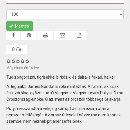
Mentés
0
Még nincs értékelve
Tud zongorázni, tigrisekkel birkózik, és dalra is fakad, ha kell.
A legújabb James Bondot is róla mintázták. Alfahím, aki csak
és kizárólag győzni tud. Ő Vlagyimir Vlagyimirovics Putyin. Ő ma
Oroszország elnöke. Ő az, mert az oroszok többsége őt akarja.
Putyin visszaadta a velejéig korrupt Jelcin-rezsim után a
nemzet méltóságát. Az orosz útlevelet nézve ma nem köpnek
szembe, nem néznek pitiáner seftelőnek.