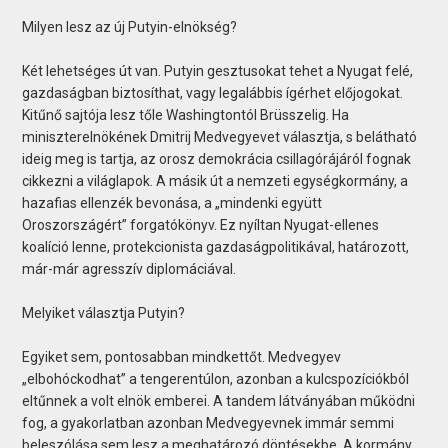
Milyen lesz az új Putyin-elnökség?
Két lehetséges út van. Putyin gesztusokat tehet a Nyugat felé,
gazdaságban biztosíthat, vagy legalábbis ígérhet előjogokat.
Kitűnő sajtója lesz tőle Washingtontól Brüsszelig. Ha
miniszterelnökének Dmitrij Medvegyevet választja, s belátható
ideig meg is tartja, az orosz demokrácia csillagórájáról fognak
cikkezni a világlapok. A másik út a nemzeti egységkormány, a
hazafias ellenzék bevonása, a „mindenki együtt
Oroszországért” forgatókönyv. Ez nyíltan Nyugat-ellenes
koalíció lenne, protekcionista gazdaságpolitikával, határozott,
már-már agresszív diplomáciával.
Melyiket választja Putyin?
Egyiket sem, pontosabban mindkettőt. Medvegyev
„elbohóckodhat” a tengerentúlon, azonban a kulcspozíciókból
eltűnnek a volt elnök emberei. A tandem látványában működni
fog, a gyakorlatban azonban Medvegyevnek immár semmi
beleszólása sem lesz a meghatározó döntésekbe. A kormány