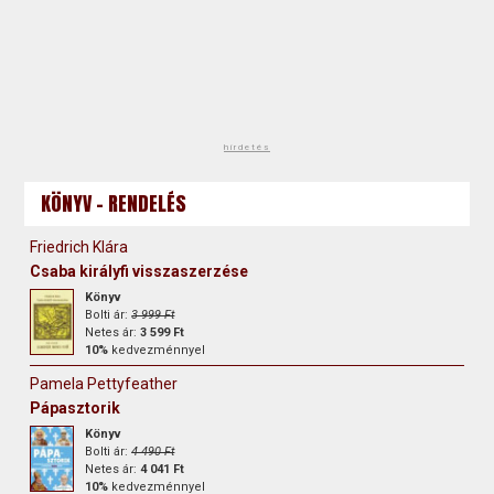
hirdetés
KÖNYV - RENDELÉS
Friedrich Klára
Csaba királyfi visszaszerzése
Könyv
Bolti ár:
3 999 Ft
Netes ár:
3 599 Ft
10%
kedvezménnyel
Pamela Pettyfeather
Pápasztorik
Könyv
Bolti ár:
4 490 Ft
Netes ár:
4 041 Ft
10%
kedvezménnyel