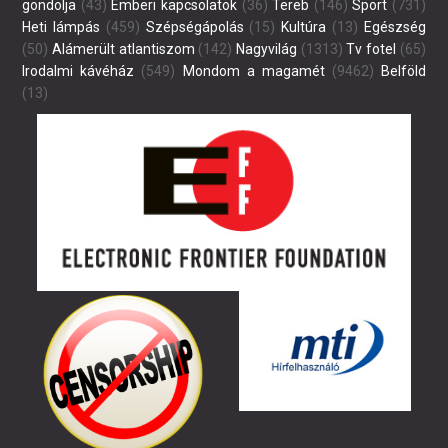
gondolja
(43)
Emberi kapcsolatok
(36)
Tereb
(146)
Sport
(731)
Heti lámpás
(459)
Szépségápolás
(15)
Kultúra
(13)
Egészség
(50)
Alámerült atlantiszom
(142)
Nagyvilág
(1313)
Tv fotel
(65)
Irodalmi kávéház
(549)
Mondom a magamét
(9462)
Belföld
(13)