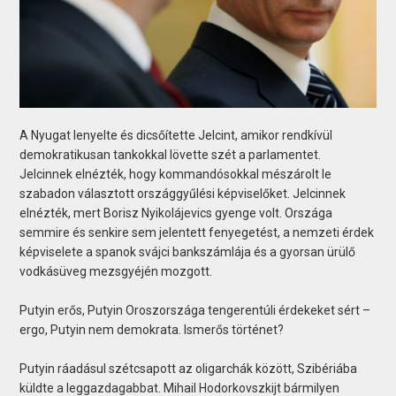
A Nyugat lenyelte és dicsőítette Jelcint, amikor rendkívül
demokratikusan tankokkal lövette szét a parlamentet.
Jelcinnek elnézték, hogy kommandósokkal mészárolt le
szabadon választott országgyűlési képviselőket. Jelcinnek
elnézték, mert Borisz Nyikolájevics gyenge volt. Országa
semmire és senkire sem jelentett fenyegetést, a nemzeti érdek
képviselete a spanok svájci bankszámlája és a gyorsan ürülő
vodkásüveg mezsgyéjén mozgott.
Putyin erős, Putyin Oroszországa tengerentúli érdekeket sért –
ergo, Putyin nem demokrata. Ismerős történet?
Putyin ráadásul szétcsapott az oligarchák között, Szibériába
küldte a leggazdagabbat. Mihail Hodorkovszkijt bármilyen