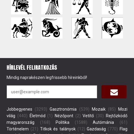
HÍRLEVÉL FELIRATKOZÁS
Mindig naprakészen legfrissebb híreinkből!
Jobbegyenes
(3293)
Gasztronómia
(539)
Mozaik
(85)
Mozi
világ
(440)
Életmód
(1)
Nézőpont
(2)
Vetítő
(30)
Rejtőzködő
magyarország
(168)
Politika
(1588)
Autómánia
(61)
Történelem
(21)
Titkok és talányok
(12)
Gazdaság
(770)
Flag