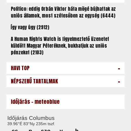
Politico: eddig Orbán Viktor háta mögé bújhattak az
uniós államok, most szétesőben az egység (6444)
Így vagy úgy (2912)
A Human Rights Watch is figyelmeztető üzenetet
küldött Magyar Péteréknek, bukhatjuk az uniós
pénzeket (2103)
-
HAVI TOP
-
NÉPSZERŰ TARTALMAK
Időjárás - meteoblue