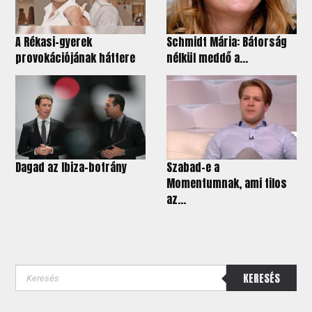
A Rékasi-gyerek
Schmidt Mária: Bátorság
provokációjának háttere
nélkül meddő a…
Dagad az Ibiza-botrány
Szabad-e a
Momentumnak, ami tilos
az...
KERESÉS