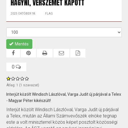
HAGYNI, VÉRSZEMET KAPOTT
2025 OKTÓBER 18.
FLAG
Mentés
0
Átlag:
1
(
1
szavazat)
Interjút közölt Windisch Lászlóval, Varga Judit új párjával a Telex
- Magyar Péter kikészült!
Interjút közölt Windisch Lászlóval, Varga Judit új párjával
a Telex, miután az Állami Számvevőszék elnöke tegnap
este a volt miniszterrel közös képet posztolt közösségi