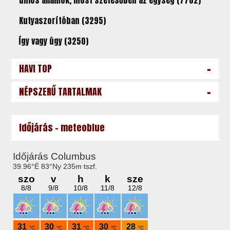
uniós államok, most szétesőben az egység (7702)
Kutyaszorítóban (3295)
Így vagy úgy (3250)
-
HAVI TOP
-
NÉPSZERŰ TARTALMAK
Időjárás - meteoblue