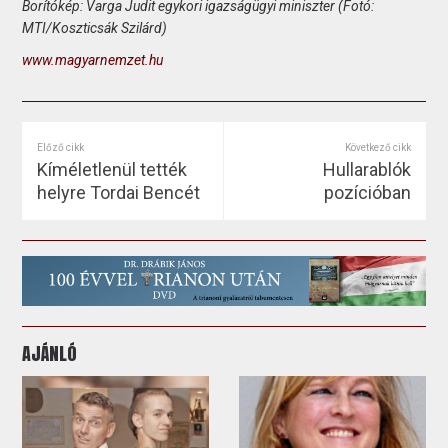
Borítókép: Varga Judit egykori igazságügyi miniszter (Fotó:
MTI/Koszticsák Szilárd)
www.magyarnemzet.hu
Előző cikk
Következő cikk
Kíméletlenül tették
Hullarablók
helyre Tordai Bencét
pozícióban
AJÁNLÓ