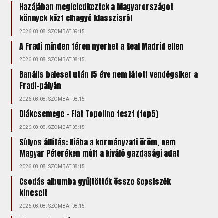
Hazájában megfeledkeztek a Magyarországot
könnyek közt elhagyó klasszisról
2026.08.08. SZOMBAT 09:15
A Fradi minden téren nyerhet a Real Madrid ellen
2026.08.08. SZOMBAT 08:15
Banális baleset után 15 éve nem látott vendégsiker a
Fradi-pályán
2026.08.08. SZOMBAT 08:15
Diákcsemege – Fiat Topolino teszt (top5)
2026.08.08. SZOMBAT 08:15
Súlyos állítás: Hiába a kormányzati öröm, nem
Magyar Péteréken múlt a kiváló gazdasági adat
2026.08.08. SZOMBAT 08:15
Csodás albumba gyűjtötték össze Sepsiszék
kincseit
2026.08.08. SZOMBAT 08:15