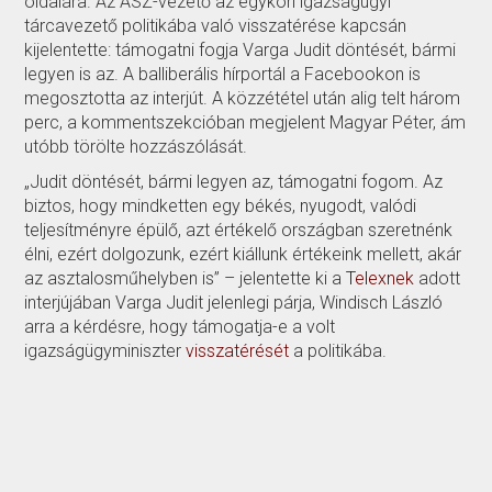
oldalára. Az ÁSZ-vezető az egykori igazságügyi
tárcavezető politikába való visszatérése kapcsán
kijelentette: támogatni fogja Varga Judit döntését, bármi
legyen is az. A balliberális hírportál a Facebookon is
megosztotta az interjút. A közzététel után alig telt három
perc, a kommentszekcióban megjelent Magyar Péter, ám
utóbb törölte hozzászólását.
„Judit döntését, bármi legyen az, támogatni fogom. Az
biztos, hogy mindketten egy békés, nyugodt, valódi
teljesítményre épülő, azt értékelő országban szeretnénk
élni, ezért dolgozunk, ezért kiállunk értékeink mellett, akár
az asztalosműhelyben is” – jelentette ki a
Telexnek
adott
interjújában Varga Judit jelenlegi párja, Windisch László
arra a kérdésre, hogy támogatja-e a volt
igazságügyminiszter
visszatérését
a politikába.