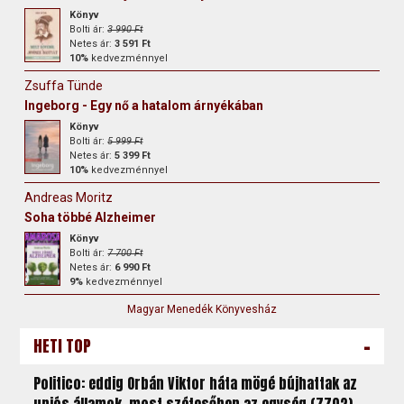
Könyv
Bolti ár:
3 990 Ft
Netes ár:
3 591 Ft
10%
kedvezménnyel
Zsuffa Tünde
Ingeborg - Egy nő a hatalom árnyékában
Könyv
Bolti ár:
5 999 Ft
Netes ár:
5 399 Ft
10%
kedvezménnyel
Andreas Moritz
Soha többé Alzheimer
Könyv
Bolti ár:
7 700 Ft
Netes ár:
6 990 Ft
9%
kedvezménnyel
Magyar Menedék Könyvesház
-
HETI TOP
Politico: eddig Orbán Viktor háta mögé bújhattak az