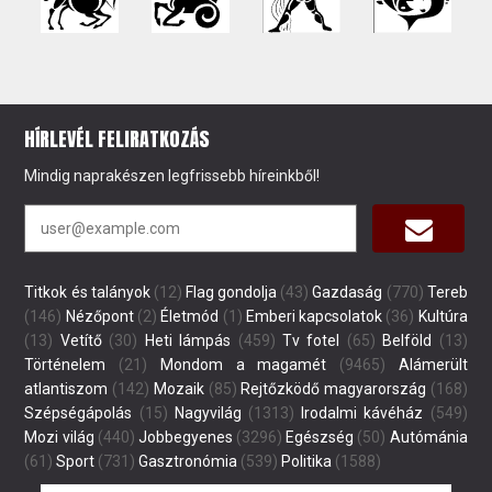
HÍRLEVÉL FELIRATKOZÁS
Mindig naprakészen legfrissebb híreinkből!
Titkok és talányok
(12)
Flag gondolja
(43)
Gazdaság
(770)
Tereb
(146)
Nézőpont
(2)
Életmód
(1)
Emberi kapcsolatok
(36)
Kultúra
(13)
Vetítő
(30)
Heti lámpás
(459)
Tv fotel
(65)
Belföld
(13)
Történelem
(21)
Mondom a magamét
(9465)
Alámerült
atlantiszom
(142)
Mozaik
(85)
Rejtőzködő magyarország
(168)
Szépségápolás
(15)
Nagyvilág
(1313)
Irodalmi kávéház
(549)
Mozi világ
(440)
Jobbegyenes
(3296)
Egészség
(50)
Autómánia
(61)
Sport
(731)
Gasztronómia
(539)
Politika
(1588)