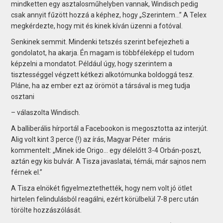
mindketten egy asztalosműhelyben vannak, Windisch pedig
csak annyit fűzött hozzá a képhez, hogy „Szerintem…” A Telex
megkérdezte, hogy mit és kinek kíván üzenni a fotóval.
Senkinek semmit. Mindenki tetszés szerint befejezheti a
gondolatot, ha akarja. Én magam is többféleképp el tudom
képzelni a mondatot. Például úgy, hogy szerintem a
tisztességgel végzett kétkezi alkotómunka boldoggá tesz.
Pláne, ha az ember ezt az örömöt a társával is meg tudja
osztani
– válaszolta Windisch.
A balliberális hírportál a Facebookon is megosztotta az interjút.
Alig volt kint 3 perce (!) az írás, Magyar Péter máris
kommentelt: „Minek ide Origo… egy délelőtt 3-4 Orbán-poszt,
aztán egy kis bulvár. A Tisza javaslatai, témái, már sajnos nem
férnek el.”
A Tisza elnökét figyelmeztethették, hogy nem volt jó ötlet
hirtelen felindulásból reagálni, ezért körülbelül 7-8 perc után
törölte hozzászólását.