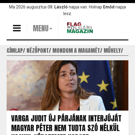
Ugrás
Ma 2026 augusztus 08.
László
napja van. Holnap
Emőd
napja
a
lesz.
tartalomra
MENU
CÍMLAP
NÉZŐPONT
MONDOM A MAGAMÉT
MŰHELY
VARGA JUDIT ÚJ PÁRJÁNAK INTERJÚJÁT
MAGYAR PÉTER NEM TUDTA SZÓ NÉLKÜL