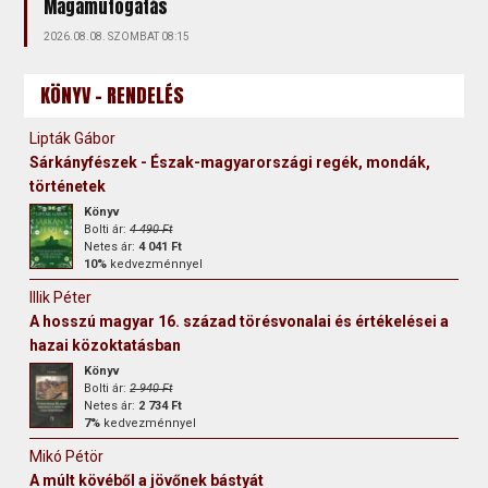
Magamutogatás
2026.08.08. SZOMBAT 08:15
KÖNYV - RENDELÉS
Lipták Gábor
Sárkányfészek - Észak-magyarországi regék, mondák,
történetek
Könyv
Bolti ár:
4 490 Ft
Netes ár:
4 041 Ft
10%
kedvezménnyel
Illik Péter
A hosszú magyar 16. század törésvonalai és értékelései a
hazai közoktatásban
Könyv
Bolti ár:
2 940 Ft
Netes ár:
2 734 Ft
7%
kedvezménnyel
Mikó Pétör
A múlt kövéből a jövőnek bástyát