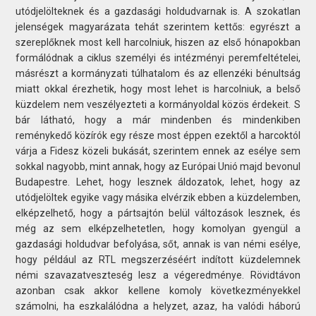
utódjelölteknek és a gazdasági holdudvarnak is. A szokatlan
jelenségek magyarázata tehát szerintem kettős: egyrészt a
szereplőknek most kell harcolniuk, hiszen az első hónapokban
formálódnak a ciklus személyi és intézményi peremfeltételei,
másrészt a kormányzati túlhatalom és az ellenzéki bénultság
miatt okkal érezhetik, hogy most lehet is harcolniuk, a belső
küzdelem nem veszélyezteti a kormányoldal közös érdekeit. S
bár látható, hogy a már mindenben és mindenkiben
reménykedő közírók egy része most éppen ezektől a harcoktól
várja a Fidesz közeli bukását, szerintem ennek az esélye sem
sokkal nagyobb, mint annak, hogy az Európai Unió majd bevonul
Budapestre. Lehet, hogy lesznek áldozatok, lehet, hogy az
utódjelöltek egyike vagy másika elvérzik ebben a küzdelemben,
elképzelhető, hogy a pártsajtón belül változások lesznek, és
még az sem elképzelhetetlen, hogy komolyan gyengül a
gazdasági holdudvar befolyása, sőt, annak is van némi esélye,
hogy például az RTL megszerzéséért indított küzdelemnek
némi szavazatveszteség lesz a végeredménye. Rövidtávon
azonban csak akkor kellene komoly következményekkel
számolni, ha eszkalálódna a helyzet, azaz, ha valódi háború