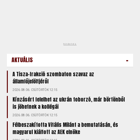
hirdetés
-
AKTUÁLIS
A Tisza-frakció szombaton szavaz az
államfőjelöltjéről
2026.08.06. CSÜTÖRTÖK 12:15
Kínzásért felelhet az ukrán toborzó, már börtönből
is jöhetnek a kollégái
2026.08.06. CSÜTÖRTÖK 12:15
Félbeszakította Vitális Milánt a bemutatásán, és
magyarul kiáltott az AEK elnöke