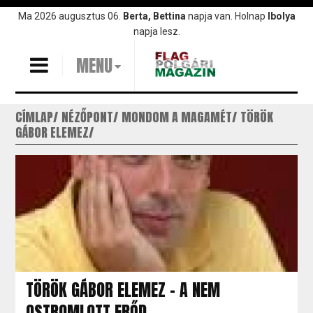
Ugrás
Ma 2026 augusztus 06.
Berta, Bettina
napja van. Holnap
Ibolya
a
napja lesz.
tartalomra
MENU
CÍMLAP
NÉZŐPONT
MONDOM A MAGAMÉT
TÖRÖK
GÁBOR ELEMEZ
TÖRÖK GÁBOR ELEMEZ - A NEM
OSTROMLOTT ERŐD