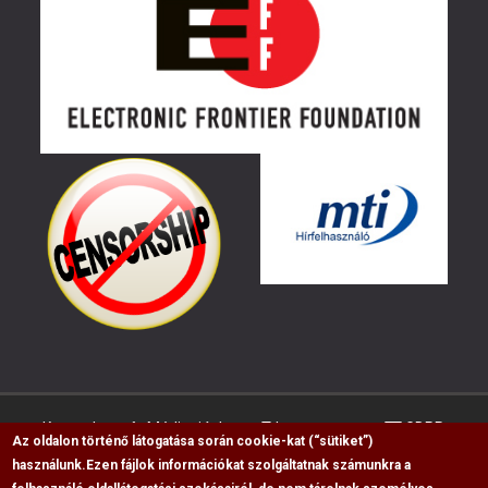
Kapcsolat
Médiaajánlat
Impresszum
GDPR
Az oldalon történő látogatása során cookie-kat (“sütiket”)
használunk.
Ezen fájlok információkat szolgáltatnak számunkra a