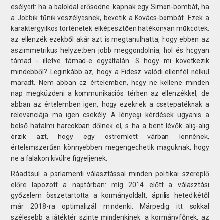
esélyeit: ha a baloldal erősödne, kapnak egy Simon-bombát, ha
a Jobbik tűnik veszélyesnek, bevetik a Kovács-bombát. Ezek a
karaktergyilkos történetek elképesztően hatékonyan működtek:
az ellenzék ezekből akár azt is megtanulhatta, hogy ebben az
aszimmetrikus helyzetben jobb meggondolnia, hol és hogyan
támad - illetve támad-e egyáltalán. S hogy mi következik
mindebből? Leginkább az, hogy a Fidesz valódi ellenfél nélkül
maradt. Nem abban az értelemben, hogy ne kellene minden
nap megküzdeni a kommunikációs térben az ellenzékkel, de
abban az értelemben igen, hogy ezeknek a csetepatéknak a
relevanciája ma igen csekély. A lényegi kérdések ugyanis a
belső hatalmi harcokban dőlnek el, s ha a bent lévők alig-alig
érzik azt, hogy egy ostromlott várban lennének,
értelemszerűen könnyebben megengedhetik maguknak, hogy
ne a falakon kívülre figyeljenek.
Ráadásul a parlamenti választással minden politikai szereplő
előre lapozott a naptárban: míg 2014 előtt a választási
győzelem összetartotta a kormányoldalt, április hetedikétől
már 2018-ra optimalizál mindenki. Márpedig itt sokkal
szélesebb a játéktér szinte mindenkinek: a kormányfőnek, az