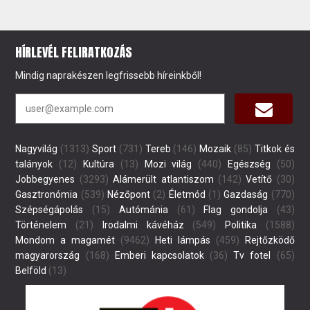
HÍRLEVÉL FELIRATKOZÁS
Mindig naprakészen legfrissebb híreinkből!
Nagyvilág
(1313)
Sport
(731)
Tereb
(146)
Mozaik
(85)
Titkok és
talányok
(12)
Kultúra
(13)
Mozi világ
(440)
Egészség
(50)
Jobbegyenes
(3293)
Alámerült atlantiszom
(142)
Vetítő
(30)
Gasztronómia
(539)
Nézőpont
(2)
Életmód
(1)
Gazdaság
(770)
Szépségápolás
(15)
Autómánia
(61)
Flag gondolja
(43)
Történelem
(21)
Irodalmi kávéház
(549)
Politika
(1588)
Mondom a magamét
(9462)
Heti lámpás
(459)
Rejtőzködő
magyarország
(168)
Emberi kapcsolatok
(36)
Tv fotel
(65)
Belföld
(13)