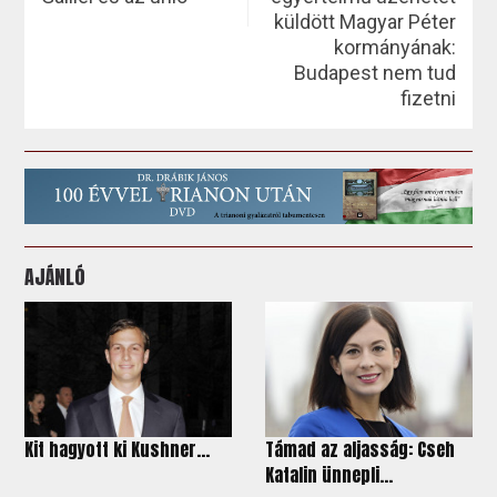
küldött Magyar Péter
kormányának:
Budapest nem tud
fizetni
AJÁNLÓ
Kit hagyott ki Kushner...
Támad az aljasság: Cseh
Katalin ünnepli...