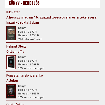
KÖNYV - RENDELÉS
Illik Péter
A hosszú magyar 16. század törésvonalai és értékelései a
hazai közoktatásban
Könyv
Bolti ár:
2 940 Ft
Netes ár:
2 734 Ft
7%
kedvezménnyel
Helmut Sterz
Oltásmaffia
Könyv
Bolti ár:
6 990 Ft
Netes ár:
6 291 Ft
10%
kedvezménnyel
Konsztantin Bondarenko
A Joker
Könyv
Bolti ár:
5 499 Ft
Netes ár:
4 949 Ft
10%
kedvezménnyel
Orbán Viktor