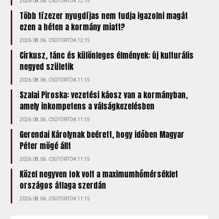
2026.08.06. CSÜTÖRTÖK 12:15
Több tízezer nyugdíjas nem tudja igazolni magát
ezen a héten a kormány miatt?
2026.08.06. CSÜTÖRTÖK 12:15
Cirkusz, tánc és különleges élmények: új kulturális
negyed születik
2026.08.06. CSÜTÖRTÖK 11:15
Szalai Piroska: vezetési káosz van a kormányban,
amely inkompetens a válságkezelésben
2026.08.06. CSÜTÖRTÖK 11:15
Gerendai Károlynak beérett, hogy időben Magyar
Péter mögé állt
2026.08.06. CSÜTÖRTÖK 11:15
Közel negyven fok volt a maximumhőmérséklet
országos átlaga szerdán
2026.08.06. CSÜTÖRTÖK 11:15