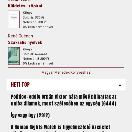
Küldetés - röpirat
Könyv
Bolti ár:
980 Ft
Netes ár:
980 Ft
0%
kedvezménnyel
René Guénon
Szakrális nyelvek
Könyv
Bolti ár:
5 200 Ft
Netes ár:
5 200 Ft
0%
kedvezménnyel
Magyar Menedék Könyvesház
-
HETI TOP
Politico: eddig Orbán Viktor háta mögé bújhattak az
uniós államok, most szétesőben az egység (6444)
Így vagy úgy (2912)
A Human Rights Watch is figyelmeztető üzenetet