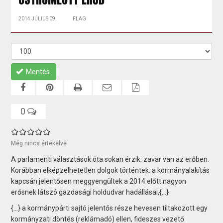
2014 JÚLIUS 09.
FLAG
Mentés
0
Még nincs értékelve
A parlamenti választások óta sokan érzik: zavar van az erőben.
Korábban elképzelhetetlen dolgok történtek: a kormányalakítás
kapcsán jelentősen meggyengültek a 2014 előtt nagyon
erősnek látszó gazdasági holdudvar hadállásai,{...}
{...} a kormánypárti sajtó jelentős része hevesen tiltakozott egy
kormányzati döntés (reklámadó) ellen, fideszes vezető