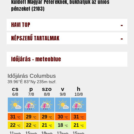
küldött Magyar Péteréknek, bukhatjuk az uniós
pénzeket (2103)
-
HAVI TOP
-
NÉPSZERŰ TARTALMAK
Időjárás - meteoblue