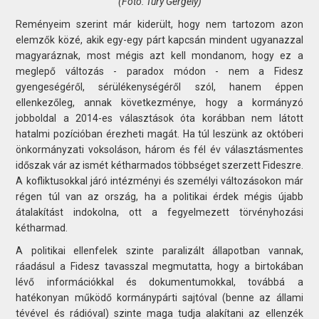
(Fotó:
Túry Gergely)
Reményeim szerint már kiderült, hogy nem tartozom azon
elemzők közé, akik egy-egy párt kapcsán mindent ugyanazzal
magyaráznak, most mégis azt kell mondanom, hogy ez a
meglepő változás - paradox módon - nem a Fidesz
gyengeségéről, sérülékenységéről szól, hanem éppen
ellenkezőleg, annak következménye, hogy a kormányzó
jobboldal a 2014-es választások óta korábban nem látott
hatalmi pozícióban érezheti magát. Ha túl leszünk az októberi
önkormányzati voksoláson, három és fél év választásmentes
időszak vár az ismét kétharmados többséget szerzett Fideszre.
A kofliktusokkal járó intézményi és személyi változásokon már
régen túl van az ország, ha a politikai érdek mégis újabb
átalakítást indokolna, ott a fegyelmezett törvényhozási
kétharmad.
A politikai ellenfelek szinte paralizált állapotban vannak,
ráadásul a Fidesz tavasszal megmutatta, hogy a birtokában
lévő információkkal és dokumentumokkal, továbbá a
hatékonyan működő kormánypárti sajtóval (benne az állami
tévével és rádióval) szinte maga tudja alakítani az ellenzék