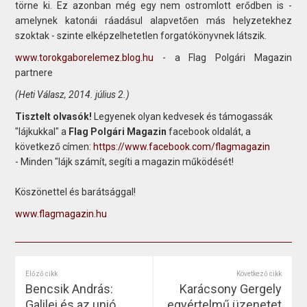
törne ki. Ez azonban még egy nem ostromlott erődben is -
amelynek katonái ráadásul alapvetően más helyzetekhez
szoktak - szinte elképzelhetetlen forgatókönyvnek látszik.
www.torokgaborelemez.blog.hu
- a Flag Polgári Magazin
partnere
(Heti Válasz, 2014. július 2.)
Tisztelt olvasók!
Legyenek olyan kedvesek és támogassák
"lájkukkal" a
Flag Polgári Magazin
facebook oldalát, a
következő címen:
https://www.facebook.com/flagmagazin
- Minden "lájk számít, segíti a magazin működését!
Köszönettel és barátsággal!
www.flagmagazin.hu
Előző cikk
Következő cikk
Bencsik András:
Karácsony Gergely
Galilei és az unió
egyértelmű üzenetet