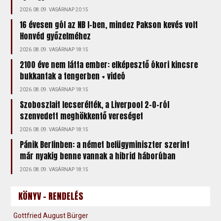
2026.08.09. VASÁRNAP 20:15
16 évesen gól az NB I-ben, mindez Pakson kevés volt
Honvéd győzelméhez
2026.08.09. VASÁRNAP 18:15
2100 éve nem látta ember: elképesztő ókori kincsre
bukkantak a tengerben + videó
2026.08.09. VASÁRNAP 18:15
Szoboszlait lecserélték, a Liverpool 2-0-ról
szenvedett meghökkentő vereséget
2026.08.09. VASÁRNAP 18:15
Pánik Berlinben: a német belügyminiszter szerint
már nyakig benne vannak a hibrid háborúban
2026.08.09. VASÁRNAP 18:15
KÖNYV - RENDELÉS
Gottfried August Bürger