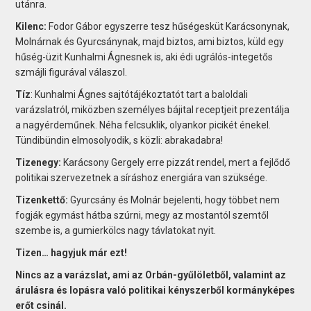
utánra.
Kilenc:
Fodor Gábor egyszerre tesz hűségesküt Karácsonynak,
Molnárnak és Gyurcsánynak, majd biztos, ami biztos, küld egy
hűség-üzit Kunhalmi Ágnesnek is, aki édi ugrálós-integetős
szmájli figurával válaszol.
Tíz
: Kunhalmi Ágnes sajtótájékoztatót tart a baloldali
varázslatról, miközben személyes bájital receptjeit prezentálja
a nagyérdeműnek. Néha felcsuklik, olyankor picikét énekel.
Tündibündin elmosolyodik, s közli: abrakadabra!
Tizenegy:
Karácsony Gergely erre pizzát rendel, mert a fejlődő
politikai szervezetnek a síráshoz energiára van szüksége.
Tizenkettő:
Gyurcsány és Molnár bejelenti, hogy többet nem
fogják egymást hátba szúrni, megy az mostantól szemtől
szembe is, a gumierkölcs nagy távlatokat nyit.
Tizen… hagyjuk már ezt!
Nincs az a varázslat, ami az Orbán-gyűlöletből, valamint az
árulásra és lopásra való politikai kényszerből kormányképes
erőt csinál.