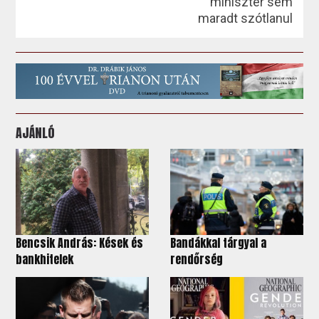
miniszter sem
maradt szótlanul
AJÁNLÓ
Bencsik András: Kések és
Bandákkal tárgyal a
bankhitelek
rendőrség