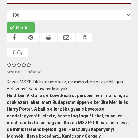
Mentés
0
Még nincs értékelve
Közös MSZP-DK lista nem lesz, de miniszterelnök-jelölt igen:
Hétszünyű Kapanyányi Monyók.
Ha Orbán Viktor az elkövetkező öt percben nem mond le, az
csak azért lehet, mert Budapestet éppen elkerülte Merlin és
Harry Potter. A ballib ellenzék ugyanis bevetette
csodafegyverét: jelezte, össze fog fogni! Lehet, talán, és
most már biztosan nagyon. Közös MSZP-DK lista nem lesz,
de miniszterelnök-jelölt igen: Hétszünyű Kapanyányi
Monyók. Illetve bocsánat… Karácsony Gergely.