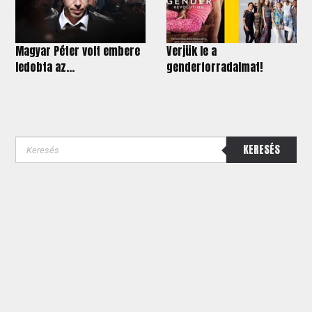
Magyar Péter volt embere
Verjük le a
ledobta az...
genderforradalmat!
KERESÉS