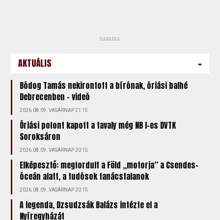
hirdetés
-
AKTUÁLIS
Bódog Tamás nekirontott a bírónak, óriási balhé
Debrecenben - videó
2026.08.09. VASÁRNAP 21:15
Óriási pofont kapott a tavaly még NB I-es DVTK
Soroksáron
2026.08.09. VASÁRNAP 20:15
Elképesztő: megfordult a Föld „motorja” a Csendes-
óceán alatt, a tudósok tanácstalanok
2026.08.09. VASÁRNAP 20:15
A legenda, Dzsudzsák Balázs intézte el a
Nyíregyházát