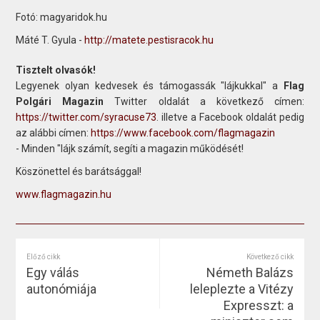
Fotó: magyaridok.hu
Máté T. Gyula -
http://matete.pestisracok.hu
Tisztelt olvasók!
Legyenek olyan kedvesek és támogassák "lájkukkal" a
Flag
Polgári Magazin
Twitter oldalát a következő címen:
https://twitter.com/syracuse73
. illetve a Facebook oldalát pedig
az alábbi címen:
https://www.facebook.com/flagmagazin
- Minden "lájk számít, segíti a magazin működését!
Köszönettel és barátsággal!
www.flagmagazin.hu
Előző cikk
Következő cikk
Egy válás
Németh Balázs
autonómiája
leleplezte a Vitézy
Expresszt: a