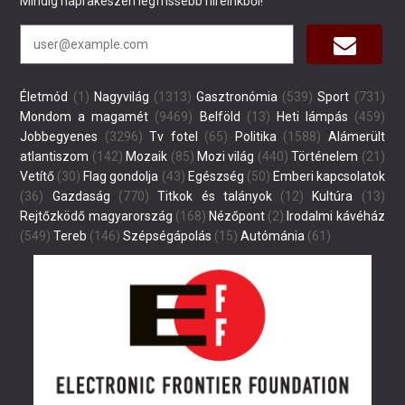
Mindig naprakészen legfrissebb híreinkből!
Életmód
(1)
Nagyvilág
(1313)
Gasztronómia
(539)
Sport
(731)
Mondom a magamét
(9469)
Belföld
(13)
Heti lámpás
(459)
Jobbegyenes
(3296)
Tv fotel
(65)
Politika
(1588)
Alámerült
atlantiszom
(142)
Mozaik
(85)
Mozi világ
(440)
Történelem
(21)
Vetítő
(30)
Flag gondolja
(43)
Egészség
(50)
Emberi kapcsolatok
(36)
Gazdaság
(770)
Titkok és talányok
(12)
Kultúra
(13)
Rejtőzködő magyarország
(168)
Nézőpont
(2)
Irodalmi kávéház
(549)
Tereb
(146)
Szépségápolás
(15)
Autómánia
(61)