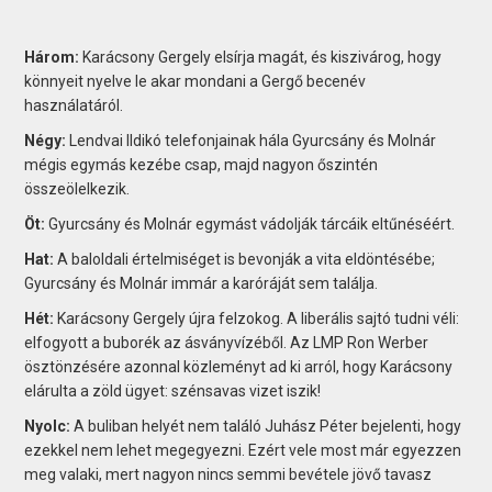
Három:
Karácsony Gergely elsírja magát, és kiszivárog, hogy
könnyeit nyelve le akar mondani a Gergő becenév
használatáról.
Négy:
Lendvai Ildikó telefonjainak hála Gyurcsány és Molnár
mégis egymás kezébe csap, majd nagyon őszintén
összeölelkezik.
Öt:
Gyurcsány és Molnár egymást vádolják tárcáik eltűnéséért.
Hat:
A baloldali értelmiséget is bevonják a vita eldöntésébe;
Gyurcsány és Molnár immár a karóráját sem találja.
Hét:
Karácsony Gergely újra felzokog. A liberális sajtó tudni véli:
elfogyott a buborék az ásványvízéből. Az LMP Ron Werber
ösztönzésére azonnal közleményt ad ki arról, hogy Karácsony
elárulta a zöld ügyet: szénsavas vizet iszik!
Nyolc:
A buliban helyét nem találó Juhász Péter bejelenti, hogy
ezekkel nem lehet megegyezni. Ezért vele most már egyezzen
meg valaki, mert nagyon nincs semmi bevétele jövő tavasz