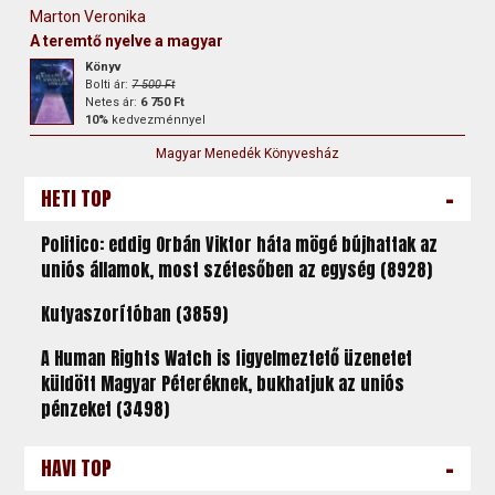
Marton Veronika
A teremtő nyelve a magyar
Könyv
Bolti ár:
7 500 Ft
Netes ár:
6 750 Ft
10%
kedvezménnyel
Magyar Menedék Könyvesház
-
HETI TOP
Politico: eddig Orbán Viktor háta mögé bújhattak az
uniós államok, most szétesőben az egység (8928)
Kutyaszorítóban (3859)
A Human Rights Watch is figyelmeztető üzenetet
küldött Magyar Péteréknek, bukhatjuk az uniós
pénzeket (3498)
-
HAVI TOP