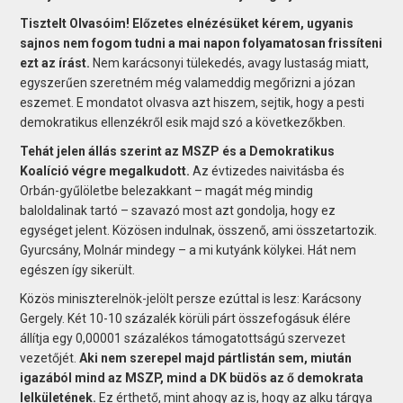
Tisztelt Olvasóim! Előzetes elnézésüket kérem, ugyanis
sajnos nem fogom tudni a mai napon folyamatosan frissíteni
ezt az írást.
Nem karácsonyi tülekedés, avagy lustaság miatt,
egyszerűen szeretném még valameddig megőrizni a józan
eszemet. E mondatot olvasva azt hiszem, sejtik, hogy a pesti
demokratikus ellenzékről esik majd szó a következőkben.
Tehát jelen állás szerint az MSZP és a Demokratikus
Koalíció végre megalkudott.
Az évtizedes naivitásba és
Orbán-gyűlöletbe belezakkant – magát még mindig
baloldalinak tartó – szavazó most azt gondolja, hogy ez
egységet jelent. Közösen indulnak, összenő, ami összetartozik.
Gyurcsány, Molnár mindegy – a mi kutyánk kölykei. Hát nem
egészen így sikerült.
Közös miniszterelnök-jelölt persze ezúttal is lesz: Karácsony
Gergely. Két 10-10 százalék körüli párt összefogásuk élére
állítja egy 0,00001 százalékos támogatottságú szervezet
vezetőjét.
Aki nem szerepel majd pártlistán sem, miután
igazából mind az MSZP, mind a DK büdös az ő demokrata
lelkületének.
Ez érthető, mint ahogy az is, hogy az alku tárgya