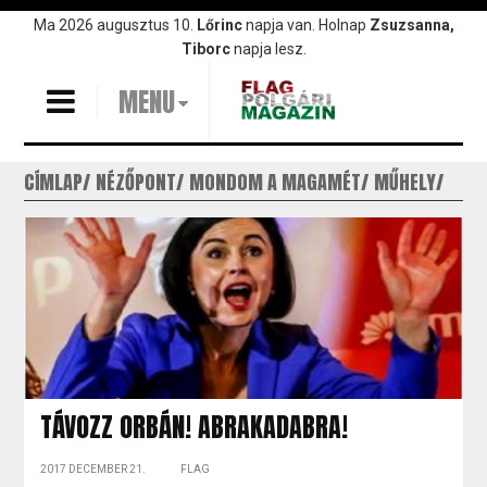
Ugrás
Ma 2026 augusztus 10.
Lőrinc
napja van. Holnap
Zsuzsanna,
a
Tiborc
napja lesz.
tartalomra
MENU
CÍMLAP
NÉZŐPONT
MONDOM A MAGAMÉT
MŰHELY
TÁVOZZ ORBÁN! ABRAKADABRA!
2017 DECEMBER 21.
FLAG