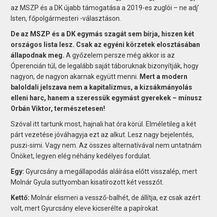
az MSZP és a DK újabb támogatása a 2019-es zuglói – ne adj’
Isten, főpolgármesteri -választáson.
De az MSZP és a DK egymás szagát sem bírja, hiszen két
országos lista lesz. Csak az egyéni körzetek elosztásában
állapodnak meg.
A győzelem persze még akkor is az
Óperencián túl, de legalább saját táboruknak bizonyítják, hogy
nagyon, de nagyon akarnak együtt menni.
Mert a modern
baloldali jelszava nem a kapitalizmus, a kizsákmányolás
elleni harc, hanem a szeressük egymást gyerekek – mínusz
Orbán Viktor, természetesen!
Szóval itt tartunk most, hajnali hat óra körül. Elméletileg a két
párt vezetése jóváhagyja ezt az alkut. Lesz nagy bejelentés,
puszi-simi. Vagy nem. Az összes alternatívával nem untatnám
Önöket, legyen elég néhány kedélyes fordulat.
Egy:
Gyurcsány a megállapodás aláírása előtt visszalép, mert
Molnár Gyula suttyomban kisatírozott két vesszőt.
Kettő:
Molnár elismeri a vessző-balhét, de állítja, ez csak azért
volt, mert Gyurcsány eleve kicserélte a papírokat.