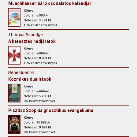
Münchhausen báró csodálatos kalandjai
Könyv
Bolti ár:
3 990 Ft
Netes ár:
3 591 Ft
10%
kedvezménnyel
Thomas Asbridge
A keresztes hadjáratok
Könyv
Bolti ár:
9 990 Ft
Netes ár:
8 991 Ft
10%
kedvezménnyel
René Guénon
Kozmikus dualitások
Könyv
Bolti ár:
5 200 Ft
Netes ár:
5 200 Ft
0%
kedvezménnyel
Pisztisz Szophia gnosztikus evangéliuma
Könyv
Bolti ár:
10 999 Ft
Netes ár:
9 999 Ft
9%
kedvezménnyel