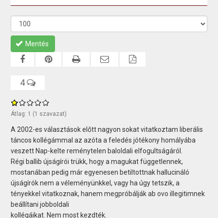
Mentés
4
Átlag:
1
(
1
szavazat)
A 2002-es választások előtt nagyon sokat vitatkoztam liberális
táncos kollégámmal az azóta a feledés jótékony homályába
veszett Nap-kelte reménytelen baloldali elfogultságáról.
Régi ballib újságírói trükk, hogy a magukat függetlennek,
mostanában pedig már egyenesen betiltottnak hallucináló
újságírók nem a véleményünkkel, vagy ha úgy tetszik, a
tényekkel vitatkoznak, hanem megpróbálják ab ovo illegitimnek
beállítani jobboldali
kollégáikat. Nem most kezdték.