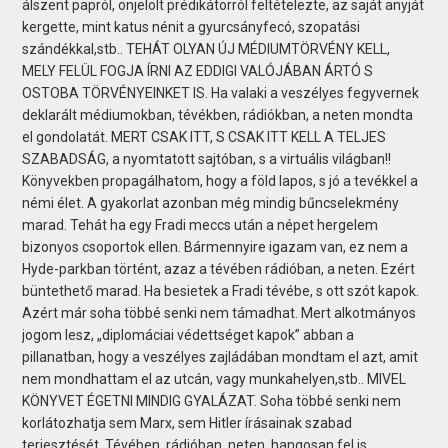
álszent papról, önjelölt prédikátorról feltételezte, az saját anyját
kergette, mint katus nénit a gyurcsányfecó, szopatási
szándékkal,stb.. TEHÁT OLYAN ÚJ MÉDIUMTÖRVÉNY KELL,
MELY FELÜL FOGJA ÍRNI AZ EDDIGI VALÓJÁBAN ÁRTÓ S
OSTOBA TÖRVÉNYEINKET IS. Ha valaki a veszélyes fegyvernek
deklarált médiumokban, tévékben, rádiókban, a neten mondta
el gondolatát. MERT CSAK ITT, S CSAK ITT KELL A TELJES
SZABADSÁG, a nyomtatott sajtóban, s a virtuális világban!!
Könyvekben propagálhatom, hogy a föld lapos, s jó a tevékkel a
némi élet. A gyakorlat azonban még mindig bűncselekmény
marad. Tehát ha egy Fradi meccs után a népet hergelem
bizonyos csoportok ellen. Bármennyire igazam van, ez nem a
Hyde-parkban történt, azaz a tévében rádióban, a neten. Ezért
büntethető marad. Ha besietek a Fradi tévébe, s ott szót kapok.
Azért már soha többé senki nem támadhat. Mert alkotmányos
jogom lesz, „diplomáciai védettséget kapok” abban a
pillanatban, hogy a veszélyes zajládában mondtam el azt, amit
nem mondhattam el az utcán, vagy munkahelyen,stb.. MIVEL
KÖNYVET ÉGETNI MINDIG GYALÁZAT. Soha többé senki nem
korlátozhatja sem Marx, sem Hitler írásainak szabad
terjesztését. Tévében, rádióban, neten, hangosan fel is