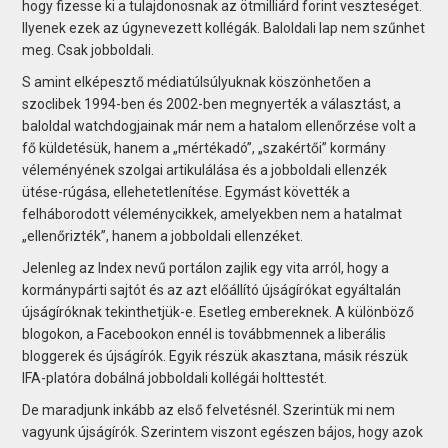
hogy fizesse ki a tulajdonosnak az ötmilliárd forint veszteséget.
Ilyenek ezek az úgynevezett kollégák. Baloldali lap nem szűnhet
meg. Csak jobboldali.
S amint elképesztő médiatúlsúlyuknak köszönhetően a
szoclibek 1994-ben és 2002-ben megnyerték a választást, a
baloldal watchdogjainak már nem a hatalom ellenőrzése volt a
fő küldetésük, hanem a „mértékadó”, „szakértői” kormány
véleményének szolgai artikulálása és a jobboldali ellenzék
ütése-rúgása, ellehetetlenítése. Egymást követték a
felháborodott véleménycikkek, amelyekben nem a hatalmat
„ellenőrizték”, hanem a jobboldali ellenzéket.
Jelenleg az Index nevű portálon zajlik egy vita arról, hogy a
kormánypárti sajtót és az azt előállító újságírókat egyáltalán
újságíróknak tekinthetjük-e. Esetleg embereknek. A különböző
blogokon, a Facebookon ennél is továbbmennek a liberális
bloggerek és újságírók. Egyik részük akasztana, másik részük
IFA-platóra dobálná jobboldali kollégái holttestét.
De maradjunk inkább az első felvetésnél. Szerintük mi nem
vagyunk újságírók. Szerintem viszont egészen bájos, hogy azok