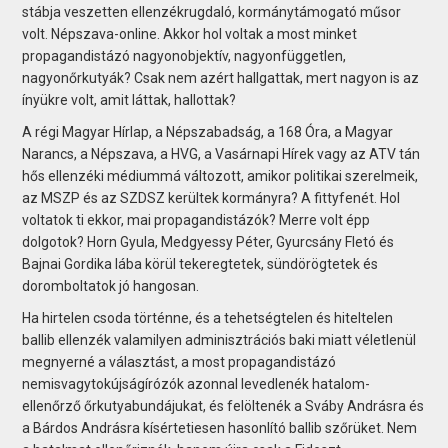
stábja veszetten ellenzékrugdaló, kormánytámogató műsor
volt. Népszava-online. Akkor hol voltak a most minket
propagandistázó nagyonobjektív, nagyonfüggetlen,
nagyonőrkutyák? Csak nem azért hallgattak, mert nagyon is az
ínyükre volt, amit láttak, hallottak?
A régi Magyar Hírlap, a Népszabadság, a 168 Óra, a Magyar
Narancs, a Népszava, a HVG, a Vasárnapi Hírek vagy az ATV tán
hős ellenzéki médiummá változott, amikor politikai szerelmeik,
az MSZP és az SZDSZ kerültek kormányra? A fittyfenét. Hol
voltatok ti ekkor, mai propagandistázók? Merre volt épp
dolgotok? Horn Gyula, Medgyessy Péter, Gyurcsány Fletó és
Bajnai Gordika lába körül tekeregtetek, sündörögtetek és
doromboltatok jó hangosan.
Ha hirtelen csoda történne, és a tehetségtelen és hiteltelen
ballib ellenzék valamilyen adminisztrációs baki miatt véletlenül
megnyerné a választást, a most propagandistázó
nemisvagytokújságírózók azonnal levedlenék hatalom-
ellenőrző őrkutyabundájukat, és felöltenék a Sváby Andrásra és
a Bárdos Andrásra kísértetiesen hasonlító ballib szőrüket. Nem