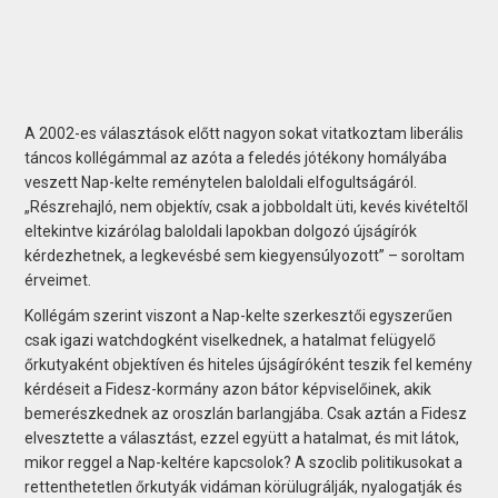
A 2002-es választások előtt nagyon sokat vitatkoztam liberális
táncos kollégámmal az azóta a feledés jótékony homályába
veszett Nap-kelte reménytelen baloldali elfogultságáról.
„Részrehajló, nem objektív, csak a jobboldalt üti, kevés kivételtől
eltekintve kizárólag baloldali lapokban dolgozó újságírók
kérdezhetnek, a legkevésbé sem kiegyensúlyozott” – soroltam
érveimet.
Kollégám szerint viszont a Nap-kelte szerkesztői egyszerűen
csak igazi watchdogként viselkednek, a hatalmat felügyelő
őrkutyaként objektíven és hiteles újságíróként teszik fel kemény
kérdéseit a Fidesz-kormány azon bátor képviselőinek, akik
bemerészkednek az oroszlán barlangjába. Csak aztán a Fidesz
elvesztette a választást, ezzel együtt a hatalmat, és mit látok,
mikor reggel a Nap-keltére kapcsolok? A szoclib politikusokat a
rettenthetetlen őrkutyák vidáman körülugrálják, nyalogatják és