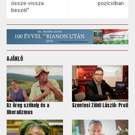
össze-vissza
pozícióban
beszél"
AJÁNLÓ
Az öreg székely és a
Szentesi Zöldi László: Proli
liberalizmus