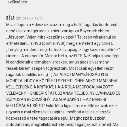
szükséges
BÉLA
2017-11-07 13:17
Mivel éppen a Fidesz szavazta meg a holló tagadás büntetését,
nehéz lesz megérteniük, miért van igaza Bayernek ebben.
„Jézusom! Vajon mire készülnek ezek? Teljesen váratlanul és
érthetetlenül a HVG (pont a HVG!) megjelentetett egy cikket,
„Tényleg mindent megírhatnak az újságok egy közszereplőről?”
címmel. A cikkben Dr. Molnár Hella, az ELTE ÁJK adjunktusa fejti
ki gondolatait a témában, érdekes, tanulságos olvasmány,
tessék kérem szépen fogyasztani. Most csak egyetlen részt
ragadok ki belőle, ezt: „(…) AZ ALKOTMÁNYBÍRÓSÁG KI IS
MONDTA, HOGY A KÖZÉLETI SZEREPLŐNEK AKKOR MÁR NEM
KELL ELTŰRNIE A KRITIKÁT, HA A RÓLA MEGFOGALMAZOTT
VÉLEMÉNY – EMBERI STÁTUSZÁNAK TELJES, NYILVÁNVALÓ ÉS
SÚLYOSAN BECSMÉRLŐ TAGADÁSAKÉNT – AZ EMBERI
MÉLTÓSÁGÁT SÉRTI.” Fölöttébb figyelemre méltó szavak ezek,
ugyanis a mai ellenzéki újságírás, továbbá a teljes ellenzéki
közbeszéd e tétel tagadására épül. Méghozzá büszkén,
öntudatosan, megfellebbezhetetlenül tagadják ezt a tételt. Ma