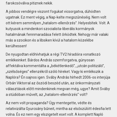
farokcsóválva pitiznek nekik.
A jobbos vendégre viszont fogukat vicsorgatva, dühödten
ugatnak. Ez ment végig, a Nap-kelte megszűnéséig. Nem volt
ott kérem semmilyen „hatalom-ellenőrzés”. Helyesbítek. Volt. A
kutyusok a mindenkori szocialista-liberális kormányok
hatalmának fennmaradása felett őrködtek. Nehogy már valaki
más a szocikon és a libsiken kívül a hatalom közelébe
kerülhessen!
De nyugodtan előhívhatjuk a régi TV2 híradóira vonatkozó
emlékeinket. Bárdos András szemforgatva, gúnyosan
affektálva kommentálta a „békétlenkedő”, „utcán politizáló”,
„szélsőséges” ellenzékről szóló híreket. Vagy ki emlékszik a
Naplóra? Én sajnos igen. Sváby András hírhedt 2006-os interjúja
Orbán Viktorral az őszödi beszéd után, az önkormányzati
választások előtt mindenkinek megvan még, ugye? Amit Sváby
a stúdióban művelt, az „hatalom-ellenőrzés” volt?
Az nem volt propaganda? Úgy mentegette, védte és
relativizálta Gyurcsány bűneit, mintha az elsőszülött édesfia lett
volna. És ez nem egy elszigetelt eset volt. A komplett Napló