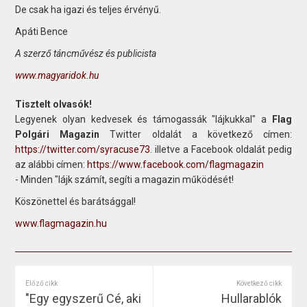
De csak ha igazi és teljes érvényű.
Apáti Bence
A szerző táncművész és publicista
www.magyaridok.hu
Tisztelt olvasók!
Legyenek olyan kedvesek és támogassák "lájkukkal" a
Flag
Polgári Magazin
Twitter oldalát a következő címen:
https://twitter.com/syracuse73
. illetve a Facebook oldalát pedig
az alábbi címen:
https://www.facebook.com/flagmagazin
- Minden "lájk számít, segíti a magazin működését!
Köszönettel és barátsággal!
www.flagmagazin.hu
Előző cikk
Következő cikk
"Egy egyszerű Cé, aki
Hullarablók