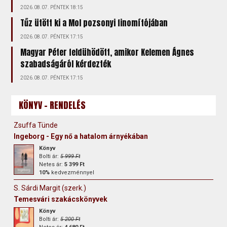
2026.08.07. PÉNTEK 18:15
Tűz ütött ki a Mol pozsonyi finomítójában
2026.08.07. PÉNTEK 17:15
Magyar Péter feldühödött, amikor Kelemen Ágnes
szabadságáról kérdezték
2026.08.07. PÉNTEK 17:15
KÖNYV - RENDELÉS
Zsuffa Tünde
Ingeborg - Egy nő a hatalom árnyékában
Könyv
Bolti ár:
5 999 Ft
Netes ár:
5 399 Ft
10%
kedvezménnyel
S. Sárdi Margit (szerk.)
Temesvári szakácskönyvek
Könyv
Bolti ár:
5 200 Ft