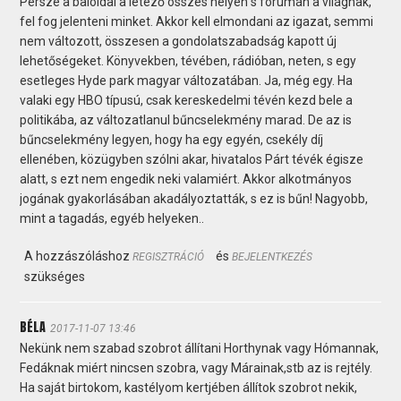
Persze a baloldal a létező összes helyén s fórumán a világnak,
fel fog jelenteni minket. Akkor kell elmondani az igazat, semmi
nem változott, összesen a gondolatszabadság kapott új
lehetőségeket. Könyvekben, tévében, rádióban, neten, s egy
esetleges Hyde park magyar változatában. Ja, még egy. Ha
valaki egy HBO típusú, csak kereskedelmi tévén kezd bele a
politikába, az változatlanul bűncselekmény marad. De az is
bűncselekmény legyen, hogy ha egy egyén, csekély díj
ellenében, közügyben szólni akar, hivatalos Párt tévék égisze
alatt, s ezt nem engedik neki valamiért. Akkor alkotmányos
jogának gyakorlásában akadályoztatták, s ez is bűn! Nagyobb,
mint a tagadás, egyéb helyeken..
A hozzászóláshoz
és
REGISZTRÁCIÓ
BEJELENTKEZÉS
szükséges
BÉLA
2017-11-07 13:46
Nekünk nem szabad szobrot állítani Horthynak vagy Hómannak,
Fedáknak miért nincsen szobra, vagy Márainak,stb az is rejtély.
Ha saját birtokom, kastélyom kertjében állítok szobrot nekik,