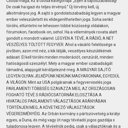
Csoda maga, ez a csoda kategóriája. „Éljen a sajtószabadság!
De csak ha igazi és teljes érvényű.” Új törvény kell, új
alkotmányos jog. A sajtó s gondolatszabadság legyen a magyar
ember veleszületett és elidegeníthetetlen joga. Soha senkit
törölni, eltüntetni ne lehessen többé közösségi oldalakon,
fórumokon, facebook-on, sehol. Ha a vélemények rovata alatt
gondolt s mondott valamit. LEGYEN A TÉVÉ, A RÁDIÓ, A NET
VESZÉLYES TÖLTÖTT FEGYVER. Ahol a vásárló felelőssége a
jövőben, azon mit néz, s kik látják, veszélyes készülékének
adásait. El kell törölni minden moderációt, cenzúrát, minden
hatóságosdi szeszélyt. Mely a magyar ember szabadságát
támadná, alapjogát kérdőjelezné meg. A MAGYAR SAJTÓ
LEGYEN OLYAN JELKÉPÜNK NEKÜNK MAGYAROKNAK, EGYEDÜL
A VILÁGON. Mint az USA polgárainak a fegyverviselés joga.
PARLAMENTI TÖBBSÉG SZAVAZZA MEG, AZ ORSZÁGOSAN
FOGHATÓ TÉVÉ S RÁDIÓCSATORNÁK ELOSZTÁSA A
HIVATALOS PARLAMENTI VÁLASZTÁSOK ARÁNYÁBAN
TÖRTÉNJEN MEG, A KÖVETKEZŐ VÁLASZTÁSOK
VÉGEREDMÉNYÉIG. Az Orbán kormány s pártszövetség a királyi
egyes, a Duna, és még vagy öt nagy tévéadó jogos gazdája s
tulajdonosa legyen. A tévéelnök pedig, csak a választóknak és a