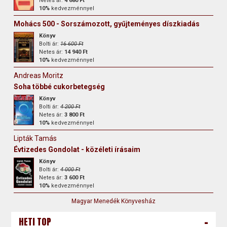
Netes ár:
4 680 Ft
10%
kedvezménnyel
Mohács 500 - Sorszámozott, gyűjteményes díszkiadás
Könyv
Bolti ár:
16 600 Ft
Netes ár:
14 940 Ft
10%
kedvezménnyel
Andreas Moritz
Soha többé cukorbetegség
Könyv
Bolti ár:
4 200 Ft
Netes ár:
3 800 Ft
10%
kedvezménnyel
Lipták Tamás
Évtizedes Gondolat - közéleti írásaim
Könyv
Bolti ár:
4 000 Ft
Netes ár:
3 600 Ft
10%
kedvezménnyel
Magyar Menedék Könyvesház
-
HETI TOP