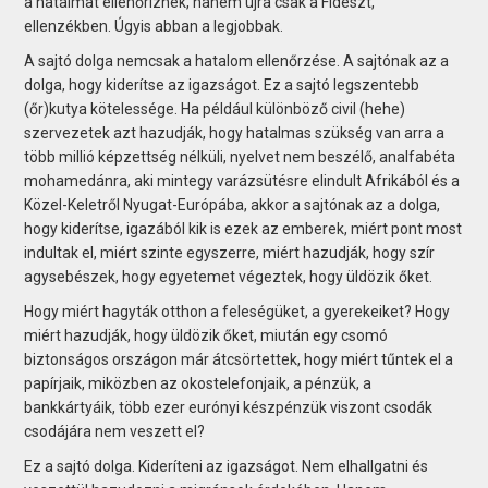
a hatalmat ellenőriznék, hanem újra csak a Fideszt,
ellenzékben. Úgyis abban a legjobbak.
A sajtó dolga nemcsak a hatalom ellenőrzése. A sajtónak az a
dolga, hogy kiderítse az igazságot. Ez a sajtó legszentebb
(őr)kutya kötelessége. Ha például különböző civil (hehe)
szervezetek azt hazudják, hogy hatalmas szükség van arra a
több millió képzettség nélküli, nyelvet nem beszélő, analfabéta
mohamedánra, aki mintegy varázsütésre elindult Afrikából és a
Közel-Keletről Nyugat-Európába, akkor a sajtónak az a dolga,
hogy kiderítse, igazából kik is ezek az emberek, miért pont most
indultak el, miért szinte egyszerre, miért hazudják, hogy szír
agysebészek, hogy egyetemet végeztek, hogy üldözik őket.
Hogy miért hagyták otthon a feleségüket, a gyerekeiket? Hogy
miért hazudják, hogy üldözik őket, miután egy csomó
biztonságos országon már átcsörtettek, hogy miért tűntek el a
papírjaik, miközben az okostelefonjaik, a pénzük, a
bankkártyáik, több ezer eurónyi készpénzük viszont csodák
csodájára nem veszett el?
Ez a sajtó dolga. Kideríteni az igazságot. Nem elhallgatni és