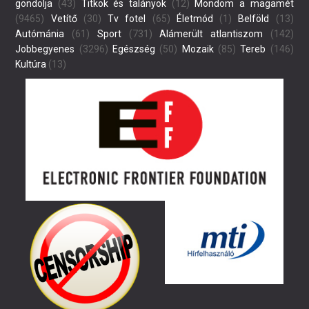
gondolja
(43)
Titkok és talányok
(12)
Mondom a magamét
(9465)
Vetítő
(30)
Tv fotel
(65)
Életmód
(1)
Belföld
(13)
Autómánia
(61)
Sport
(731)
Alámerült atlantiszom
(142)
Jobbegyenes
(3296)
Egészség
(50)
Mozaik
(85)
Tereb
(146)
Kultúra
(13)