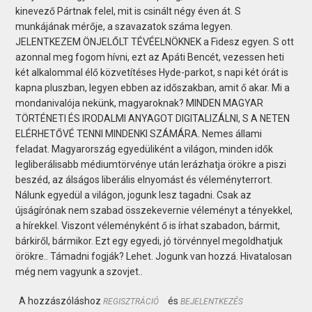
kinevező Pártnak felel, mit is csinált négy éven át. S
munkájának mérője, a szavazatok száma legyen.
JELENTKEZEM ÖNJELŐLT TÉVÉELNÖKNEK a Fidesz egyen. S ott
azonnal meg fogom hívni, ezt az Apáti Bencét, vezessen heti
két alkalommal élő közvetítéses Hyde-parkot, s napi két órát is
kapna pluszban, legyen ebben az időszakban, amit ő akar. Mi a
mondanivalója nekünk, magyaroknak? MINDEN MAGYAR
TÖRTÉNETI ÉS IRODALMI ANYAGOT DIGITALIZÁLNI, S A NETEN
ELÉRHETŐVÉ TENNI MINDENKI SZÁMÁRA. Nemes állami
feladat. Magyarország egyedüliként a világon, minden idők
legliberálisabb médiumtörvénye után lerázhatja örökre a piszi
beszéd, az álságos liberális elnyomást és véleményterrort.
Nálunk egyedül a világon, jogunk lesz tagadni. Csak az
újságírónak nem szabad összekevernie véleményt a tényekkel,
a hírekkel. Viszont véleményként ő is írhat szabadon, bármit,
bárkiről, bármikor. Ezt egy egyedi, jó törvénnyel megoldhatjuk
örökre.. Támadni fogják? Lehet. Jogunk van hozzá. Hivatalosan
még nem vagyunk a szovjet..
A hozzászóláshoz
és
REGISZTRÁCIÓ
BEJELENTKEZÉS