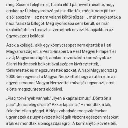
meg. Sosem felejtem el, halála előtt pár évvel mesélte, hogy
amikor az Új Magyarországot elindították, még ki sem jött az
első lapszám – ez nem valami költői túlzás –, már megkapták a
náci, fasiszta billogot. Még nyomdába sem került, de már
szalonképtelen fasiszta szemétnek nevezték lapjaikban az
úgynevezett kollégái.
Azok a kollégái, akik egy könnycseppet nem ejtettek a Heti
Magyarországért, a Pesti Hírlapért, a Pest Megyei Hírlapért és
az Új Magyarországért, amikor a szocialista kormányok az
állami hirdetések bojkottjával szépen kivéreztették,
tönkretették és megszüntették azokat. A Napi Magyarország
2000-ben egyesült a Magyar Nemzettel, hogy azután már az
egyedül maradt Magyar Nemzettel műveljék ugyanazt, amit
előtte megszüntetett elődeivel.
„Piaci törvények vannak.” „Ilyen a kapitalizmus.” „Döntsön a
piac.” „Nincs elég olvasó? Akkor lap sincs” – mondták, írták,
feledhetetlen gőggel. A Népszabadság megszűnésekor
ugyanezek az úgynevezett kollégák viszont egészen másokat
írtak és mondtak a piacgazdaságról. A kormánytól követelték,