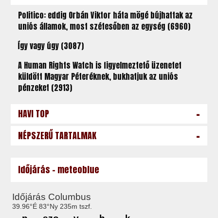
Politico: eddig Orbán Viktor háta mögé bújhattak az
uniós államok, most szétesőben az egység (6960)
Így vagy úgy (3087)
A Human Rights Watch is figyelmeztető üzenetet
küldött Magyar Péteréknek, bukhatjuk az uniós
pénzeket (2913)
-
HAVI TOP
-
NÉPSZERŰ TARTALMAK
Időjárás - meteoblue