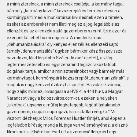
a miniszterelnök, a miniszterelnök családja, a kormány tagjai,
bármely „kormány közeli” közszereplő és természetesen a
kormánypárti média munkatársai kívül esnek ezen a tételen,
ezeket az embereket nem illeti meg ez a jog, legalábbis az
ellenzék és az ellenzéki sajtó gazemberei szerint. Erre ezer és
ezer példát lehet hozni naponta. A mindenki más
„dehumanizálására” oly kényes ellenzék és ellenzéki sajtó
(amely „dehumanizálás” ügyben bármikor kész összevissza
hazudozni, lásd legutóbb Szájer József esetét), a világ
legtermészetesebb és egyszersmind legszórakoztatóbb
dolgának tartja, amikor a miniszterelnököt vagy bármely más
kormánytagot, kormánypárti közszereplőt „dehumanizálnak”, s
maguk is nagy kedvvel űzik ezt a sportot. Ha valaki kíváncsi,
hogy zajlik mindez, olvasgassa a HVG-t, a 444.hu-t, a Magyar
Narancsot vagy a kolozsváros.com-ot, ezeken a helyeken
„alkotnak” ugyanis a műfaj legbetegebb, leggátlástalanabb
gazemberei, csupa-csupa igazi, hamisítatlan vérgxci.” Mi
viszont idézhetjük Milos Foreman Hustler filmjét, ahol éppen a
legfelsőbb bíróság mondja ki, joga van véleményéhez, a disznó
filmesnek is. Elsőre hat évet ült a szerencsétlen,mert egy