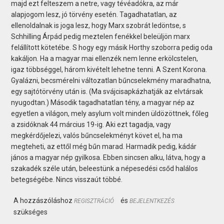
majd ezt felteszem a netre, vagy tévéadókra, az már
alapjogom lesz, jó törvény esetén. Tagadhatatlan, az
ellenoldalnak is joga lesz, hogy Marx szobrát ledöntse, s
Schhilling Árpád pedig meztelen fenékkel beleüljön marx
felállított kötetébe. S hogy egy másik Horthy szoborra pedig oda
kakáljon. Ha a magyar mai ellenzék nem lenne erkölcstelen,
igaz többséggel, három kivételt lehetne tenni. A Szent Korona.
Gyalázni, becsmérelni változatlan bűncselekmény maradhatna,
egy sajtótörvény után is. (Ma svájcisapkázhatják az elvtársak
nyugodtan.) Második tagadhatatlan tény, a magyar nép az
egyetlen a világon, mely asylum volt minden üldözöttnek, főleg
a zsidóknak 44 március 19-ig. Aki ezt tagadja, vagy
megkérdőjelezi, valós bűncselekményt követ el, ha ma
megteheti, az ettől még bűn marad. Harmadik pedig, kádár
jános a magyar nép gyilkosa. Ebben sincsen alku, látva, hogy a
szakadék széle után, beleestünk a népesedési csőd halálos
betegségébe. Nincs visszaút többé.
A hozzászóláshoz
és
REGISZTRÁCIÓ
BEJELENTKEZÉS
szükséges