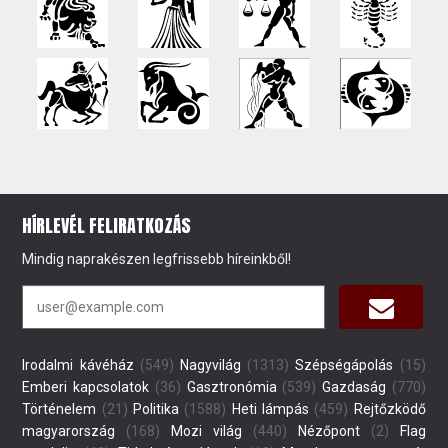
HÍRLEVÉL FELIRATKOZÁS
Mindig naprakészen legfrissebb híreinkből!
Irodalmi kávéház
(549)
Nagyvilág
(1313)
Szépségápolás
(15)
Emberi kapcsolatok
(36)
Gasztronómia
(539)
Gazdaság
(770)
Történelem
(21)
Politika
(1588)
Heti lámpás
(459)
Rejtőzködő
magyarország
(168)
Mozi világ
(440)
Nézőpont
(2)
Flag