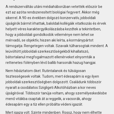
A rendszerváltás utáni médiaháborúban vetették először be
ezt az azóta rendszeresített biológiai fegyvert. Akkor még
sikerrel. A 90-es években dolgozó konzervatív, jobboldali
újságírók bármit írhattak, baloldali kollégáik vitatkozás és érvek
helyett véres karaktergyilkolászásba kezdtek a tekintetben,
hogy a jobboldali gondolkodók véleménye nem lehet se
mérvadó, se objektív, hiszen aki leírta, a kormánypártot
támogatja. Rengetegen voltak. Szavaik túlharsogtak mindent. A
leüvöltött jobboldali szerkesztőségekből kihallatszó,
bátortalanul megfogalmazott ellenérveket elnyomták a
rettenetes fölényben lévő ballib harsonák hazug hangjai.
Nem hibáztatom őket. Rutintalanok és túlságosan
tisztességesek voltak. Tudom, mert édesapám is egy ilyen
jobboldali szerkesztőségben dolgozott. Családunk többször
nyaralt a csodálatos Szigligeti Alkotóházban a kor neves
újságíróival. Többször tanúja voltam, ahogy személyeskedésbe
menő vitákba csaptak át a reggelik, a vacsorák, ahogy
édesapám egy a tíz ellen próbálta védeni igazát.
Mert igaza volt. Szinte mindenben. Rossz, hogy nem élhette