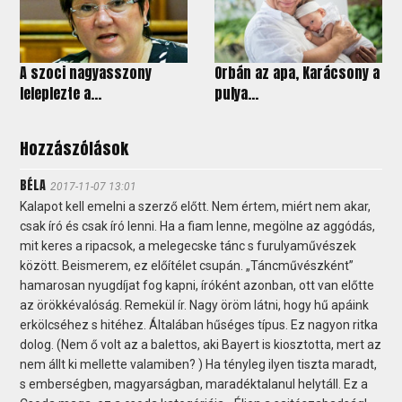
A szoci nagyasszony
Orbán az apa, Karácsony a
leleplezte a...
pulya...
Hozzászólások
BÉLA
2017-11-07 13:01
Kalapot kell emelni a szerző előtt. Nem értem, miért nem akar,
csak író és csak író lenni. Ha a fiam lenne, megölne az aggódás,
mit keres a ripacsok, a melegecske tánc s furulyaművészek
között. Beismerem, ez előítélet csupán. „Táncművészként”
hamarosan nyugdíjat fog kapni, íróként azonban, ott van előtte
az örökkévalóság. Remekül ír. Nagy öröm látni, hogy hű apáink
erkölcséhez s hitéhez. Általában hűséges típus. Ez nagyon ritka
dolog. (Nem ő volt az a balettos, aki Bayert is kiosztotta, mert az
nem állt ki mellette valamiben? ) Ha tényleg ilyen tiszta maradt,
s emberségben, magyarságban, maradéktalanul helytáll. Ez a