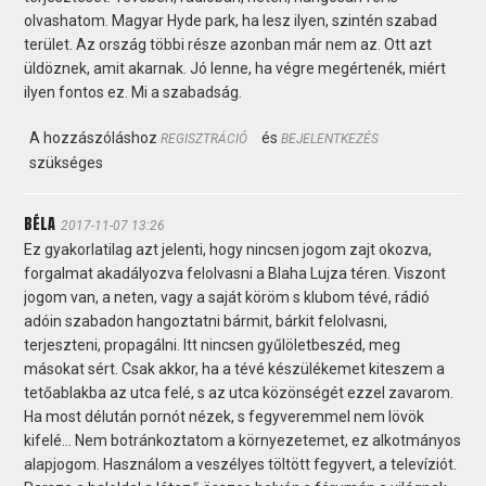
olvashatom. Magyar Hyde park, ha lesz ilyen, szintén szabad
terület. Az ország többi része azonban már nem az. Ott azt
üldöznek, amit akarnak. Jó lenne, ha végre megértenék, miért
ilyen fontos ez. Mi a szabadság.
A hozzászóláshoz
és
REGISZTRÁCIÓ
BEJELENTKEZÉS
szükséges
BÉLA
2017-11-07 13:26
Ez gyakorlatilag azt jelenti, hogy nincsen jogom zajt okozva,
forgalmat akadályozva felolvasni a Blaha Lujza téren. Viszont
jogom van, a neten, vagy a saját köröm s klubom tévé, rádió
adóin szabadon hangoztatni bármit, bárkit felolvasni,
terjeszteni, propagálni. Itt nincsen gyűlöletbeszéd, meg
másokat sért. Csak akkor, ha a tévé készülékemet kiteszem a
tetőablakba az utca felé, s az utca közönségét ezzel zavarom.
Ha most délután pornót nézek, s fegyveremmel nem lövök
kifelé… Nem botránkoztatom a környezetemet, ez alkotmányos
alapjogom. Használom a veszélyes töltött fegyvert, a televíziót.