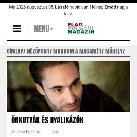
Ugrás
Ma 2026 augusztus 08.
László
napja van. Holnap
Emőd
napja
a
lesz.
tartalomra
MENU
CÍMLAP
NÉZŐPONT
MONDOM A MAGAMÉT
MŰHELY
ŐRKUTYÁK ÉS NYALIKÁZÓK
2017 NOVEMBER 07.
FLAG