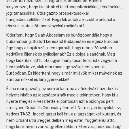
veszettül hazudozni a migránsok érdekében. Hanem
kinyomozni, hogy kik látták el telefonapplikációkkal, térképekkel,
jogi tanácsokkal, útbaigazító prospektusokkal,
hangosbeszélőkkel őket. Hogy kik adtak a kezükbe például a
röszkei csata előtt angol nyelvű molinókat?
Kideríteni, hogy Salah Abdeslam és bűnözőbandája hogy a
búbánatban juthatott keresztül Budapesten és egész Európán
úgy, hogy a hajuk szála sem görbült, hogy utána Párizsban
kedvükre öljenek és gyilkoljanak? Ez a dolga a sajtónak. Meg
hogy kiderítse, 2015 óta ugyan hány tucat terrorista vegyült a
beözönlők közé, akik már mind egy szálig bent vannak
Európában. És kideríteni, hogy a már itt lévők miket művelnek az
európai nőkkel és lánygyerekekkel!
És ha már igazság: az sem ártana, ha az őrkutyák hazudozás
helyett inkább az igazságot írnák meg a tekintetben, hogy ki is
nyerte meg és ki veszítette el pontosan azt a bizonyos pert,
amelyben Orbán és Gyurcsány érintett. Nem olyan bonyolult ez,
kedves TASZ–Index! Igazat kell írni, az igazságot kell kutatni, és
nem Orbánt ütni „reggel, délben meg este”, függetlenül attól,
hogy kormányon van vagy ellenzékben. Éljen a sajtószabadság!