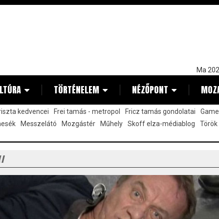
Ma 202
LTÚRA
TÖRTÉNELEM
NÉZŐPONT
MOZ
kriszta kedvencei
Frei tamás - metropol
Fricz tamás gondolatai
Gamez
mesék
Messzelátó
Mozgástér
Műhely
Skoff elza-médiablog
Török
Y