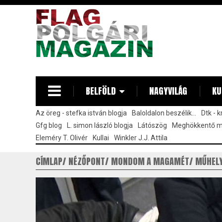
Ugrás
a
tartalomra
BELFÖLD
NAGYVILÁG
KU
Az öreg - stefka istván blogja
Baloldalon beszélik...
Dtk - 
Gfg blog
L. simon lászló blogja
Látószög
Meghökkentő 
Eleméry T. Olivér
Kullai
Winkler J.J. Attila
CÍMLAP
NÉZŐPONT
MONDOM A MAGAMÉT
MŰHEL