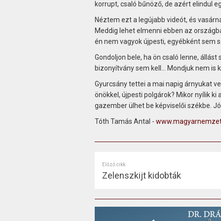
korrupt, csaló bűnöző, de azért elindul 
Néztem ezt a legújabb videót, és vasár
Meddig lehet elmenni ebben az országb
én nem vagyok újpesti, egyébként sem s
Gondoljon bele, ha ön csaló lenne, állás
bizonyítvány sem kell… Mondjuk nem is 
Gyurcsány tettei a mai napig árnyukat vet
önökkel, újpesti polgárok? Mikor nyílik ki
gazember ülhet be képviselői székbe. 
Tóth Tamás Antal -
www.magyarnemzet
Előző cikk
Zelenszkijt kidobták