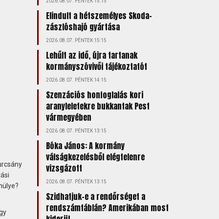
2026.08.07. PÉNTEK 15:15
Elindult a hétszemélyes Skoda-
zászlóshajó gyártása
2026.08.07. PÉNTEK 15:15
Lehűlt az idő, újra tartanak
kormányszóvivői tájékoztatót
2026.08.07. PÉNTEK 14:15
Szenzációs honfoglalás kori
aranyleletekre bukkantak Pest
vármegyében
2026.08.07. PÉNTEK 13:15
Bóka János: A kormány
válságkezelésből elégtelenre
urcsány
vizsgázott
ási
2026.08.07. PÉNTEK 13:15
 hülye?
Szidhatjuk-e a rendőrséget a
rendszámtáblán? Amerikában most
gy