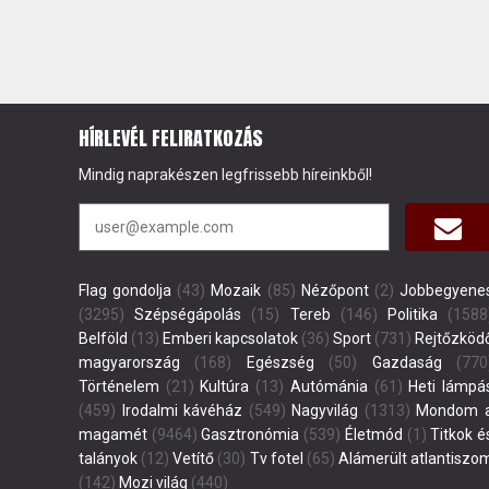
HÍRLEVÉL FELIRATKOZÁS
Mindig naprakészen legfrissebb híreinkből!
Flag gondolja
(43)
Mozaik
(85)
Nézőpont
(2)
Jobbegyene
(3295)
Szépségápolás
(15)
Tereb
(146)
Politika
(1588
Belföld
(13)
Emberi kapcsolatok
(36)
Sport
(731)
Rejtőzköd
magyarország
(168)
Egészség
(50)
Gazdaság
(770
Történelem
(21)
Kultúra
(13)
Autómánia
(61)
Heti lámpá
(459)
Irodalmi kávéház
(549)
Nagyvilág
(1313)
Mondom 
magamét
(9464)
Gasztronómia
(539)
Életmód
(1)
Titkok é
talányok
(12)
Vetítő
(30)
Tv fotel
(65)
Alámerült atlantiszo
(142)
Mozi világ
(440)