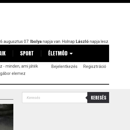
6 augusztus 07.
Ibolya
napja van. Holnap
László
napja lesz.
AIK
SPORT
ÉLETMÓD
 - minden, ami játék
Bejelentkezés
Regisztráció
 gábor elemez
KERESÉS