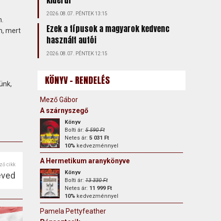
kiderül
2026.08.07. PÉNTEK 13:15
.
Ezek a típusok a magyarok kedvenc
m, mert
használt autói
2026.08.07. PÉNTEK 12:15
KÖNYV - RENDELÉS
ünk,
Mező Gábor
A szárnyszegő
Könyv
Bolti ár:
5 590 Ft
Netes ár:
5 031 Ft
10%
kedvezménnyel
A Hermetikum aranykönyve
ző cikk
Könyv
éved
Bolti ár:
13 330 Ft
Netes ár:
11 999 Ft
10%
kedvezménnyel
Pamela Pettyfeather