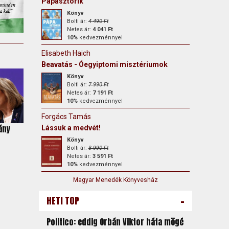
Pápasztorik
Könyv
Bolti ár:
4 490 Ft
Netes ár:
4 041 Ft
10%
kedvezménnyel
Elisabeth Haich
Beavatás - Óegyiptomi misztériumok
Könyv
Bolti ár:
7 990 Ft
Netes ár:
7 191 Ft
10%
kedvezménnyel
Forgács Tamás
ány
Lássuk a medvét!
Könyv
Bolti ár:
3 990 Ft
Netes ár:
3 591 Ft
10%
kedvezménnyel
Magyar Menedék Könyvesház
-
HETI TOP
Politico: eddig Orbán Viktor háta mögé