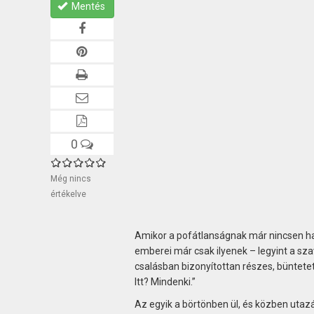
Mentés
0
Még nincs
értékelve
Amikor a pofátlanságnak már nincsen ha
emberei már csak ilyenek – legyint a sza
csalásban bizonyítottan részes, büntetett
Itt? Mindenki.”
Az egyik a börtönben ül, és közben utaz