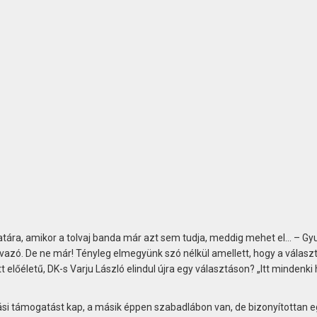
tára, amikor a tolvaj banda már azt sem tudja, meddig mehet el… – Gy
vazó. De ne már! Tényleg elmegyünk szó nélkül amellett, hogy a választ
 előéletű, DK-s Varju László elindul újra egy választáson? „Itt mindenki
ási támogatást kap, a másik éppen szabadlábon van, de bizonyítottan e