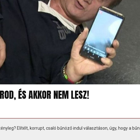
ROD, ÉS AKKOR NEM LESZ!
ényleg? Elítélt, korrupt, csaló bűnöző indul választáson, úgy, hogy a bű