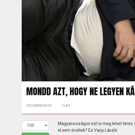
MONDD AZT, HOGY NE LEGYEN KÁ
2025 MÁRCIUS 03.
FLAG
Magyarországon ezt is meg lehet tenni, t
el sem évültek? Ez Varju László.