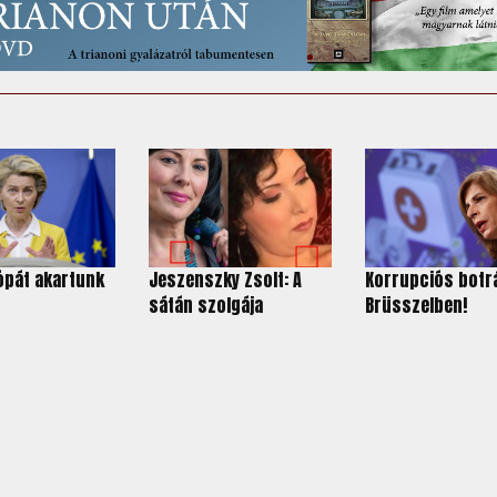
ópát akartunk
Jeszenszky Zsolt: A
Korrupciós botr
sátán szolgája
Brüsszelben!