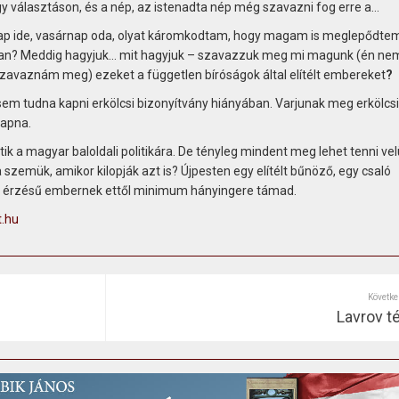
egy választáson, és a nép, az istenadta nép még szavazni fog erre a…
nap ide, vasárnap oda, olyat káromkodtam, hogy magam is meglepődtem
an? Meddig hagyjuk… mit hagyjuk – szavazzuk meg mi magunk (én ne
zavaznám meg) ezeket a független bíróságok által elítélt embereket
?
t sem tudna kapni erkölcsi bizonyítvány hiányában. Varjunak meg erkölcsi
kapna.
ik a magyar baloldali politikára. De tényleg mindent meg lehet tenni vel
 a szemük, amikor kilopják azt is? Újpesten egy elítélt bűnöző, egy csaló
Jó érzésű embernek ettől minimum hányingere támad.
.hu
Követke
Lavrov t