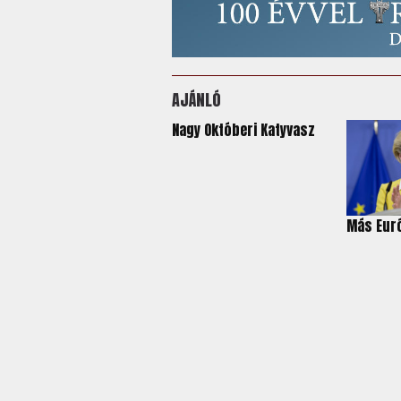
AJÁNLÓ
Nagy Októberi Katyvasz
Más Eur