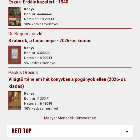
Észak-Erdély hazatért - 1940
Könyv
Bolti ár:
11 990 Ft
Netes ár:
10 791 Ft
10%
kedvezménnyel
Dr. Bognár László
Szabírok, ​a tudás népe - 2025-ös kiadás
Könyv
Bolti ár:
5 500 Ft
Netes ár:
4 999 Ft
9%
kedvezménnyel
Paulus Orosius
Világtörténelem hét könyvben a pogányok ellen (2026-os
kiadás)
Könyv
Bolti ár:
7 200 Ft
Netes ár:
6 480 Ft
10%
kedvezménnyel
Magyar Menedék Könyvesház
-
HETI TOP