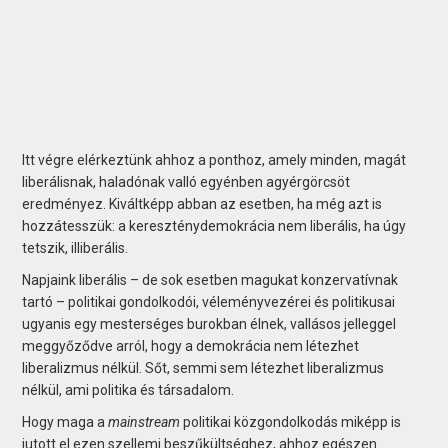
Itt végre elérkeztünk ahhoz a ponthoz, amely minden, magát
liberálisnak, haladónak valló egyénben agyérgörcsöt
eredményez. Kiváltképp abban az esetben, ha még azt is
hozzátesszük: a kereszténydemokrácia nem liberális, ha úgy
tetszik, illiberális.
Napjaink liberális – de sok esetben magukat konzervatívnak
tartó – politikai gondolkodói, véleményvezérei és politikusai
ugyanis egy mesterséges burokban élnek, vallásos jelleggel
meggyőződve arról, hogy a demokrácia nem létezhet
liberalizmus nélkül. Sőt, semmi sem létezhet liberalizmus
nélkül, ami politika és társadalom.
Hogy maga a
mainstream
politikai közgondolkodás miképp is
jutott el ezen szellemi beszűkültséghez, ahhoz egészen