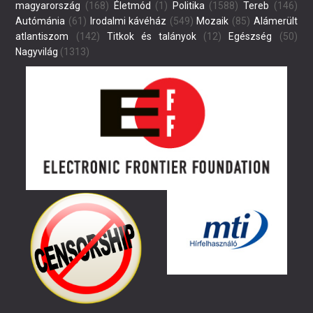
magyarország
(168)
Életmód
(1)
Politika
(1588)
Tereb
(146)
Autómánia
(61)
Irodalmi kávéház
(549)
Mozaik
(85)
Alámerült
atlantiszom
(142)
Titkok és talányok
(12)
Egészség
(50)
Nagyvilág
(1313)