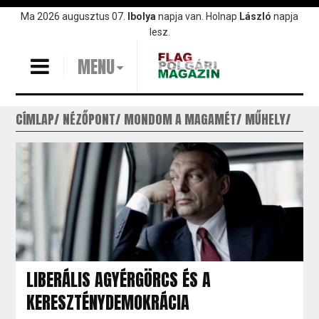
Ugrás
Ma 2026 augusztus 07.
Ibolya
napja van. Holnap
László
napja
a
lesz.
tartalomra
MENU
CÍMLAP
NÉZŐPONT
MONDOM A MAGAMÉT
MŰHELY
LIBERÁLIS AGYÉRGÖRCS ÉS A
KERESZTÉNYDEMOKRÁCIA