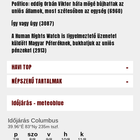
Politico: eddig Orbán Viktor háta mögé bújhattak az
uniós államok, most szétesőben az egység (6960)
Így vagy úgy (3087)
A Human Rights Watch is figyelmeztető üzenetet
küldött Magyar Péteréknek, bukhatjuk az uniós
pénzeket (2913)
-
HAVI TOP
-
NÉPSZERŰ TARTALMAK
Időjárás - meteoblue