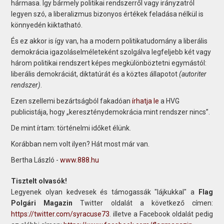
hármasa. Így bármely politikai rendszerről vagy irányzatról
legyen szó, a liberalizmus bizonyos értékek feladása nélkül is
könnyedén kiiktatható.
És ez akkor is így van, ha a modern politikatudomány a liberális
demokrácia igazoláselméleteként szolgálva legfeljebb két vagy
három politikai rendszert képes megkülönböztetni egymástól:
liberális demokráciát, diktatúrát és a köztes állapotot
(autoriter
rendszer)
.
Ezen szellemi bezártságból fakadóan
írhatja le
a HVG
publicistája, hogy „kereszténydemokrácia mint rendszer nincs”.
De mint írtam: történelmi időket élünk.
Korábban nem volt ilyen? Hát most már van.
Bertha László -
www.888.hu
Tisztelt olvasók!
Legyenek olyan kedvesek és támogassák "lájkukkal" a
Flag
Polgári Magazin
Twitter oldalát a következő címen:
https://twitter.com/syracuse73
. illetve a Facebook oldalát pedig