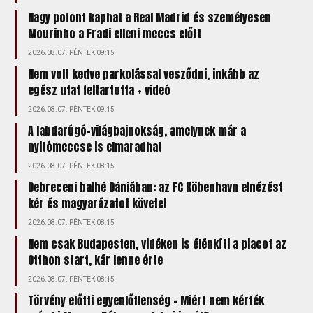
Nagy pofont kaphat a Real Madrid és személyesen
Mourinho a Fradi elleni meccs előtt
2026.08.07. PÉNTEK 09:15
Nem volt kedve parkolással vesződni, inkább az
egész utat feltartotta + videó
2026.08.07. PÉNTEK 09:15
A labdarúgó-világbajnokság, amelynek már a
nyitómeccse is elmaradhat
2026.08.07. PÉNTEK 08:15
Debreceni balhé Dániában: az FC Köbenhavn elnézést
kér és magyarázatot követel
2026.08.07. PÉNTEK 08:15
Nem csak Budapesten, vidéken is élénkíti a piacot az
Otthon start, kár lenne érte
2026.08.07. PÉNTEK 08:15
Törvény előtti egyenlőtlenség – Miért nem kérték