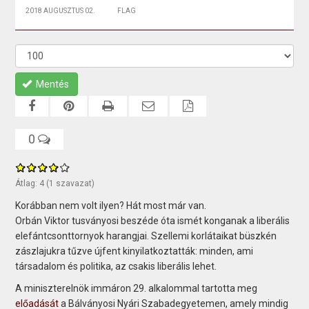
2018 AUGUSZTUS 02.
FLAG
Mentés
0
Átlag:
4
(
1
szavazat)
Korábban nem volt ilyen? Hát most már van.
Orbán Viktor tusványosi beszéde óta ismét konganak a liberális
elefántcsonttornyok harangjai. Szellemi korlátaikat büszkén
zászlajukra tűzve újfent kinyilatkoztatták: minden, ami
társadalom és politika, az csakis liberális lehet.
A miniszterelnök immáron 29. alkalommal tartotta meg
előadását
a Bálványosi Nyári Szabadegyetemen, amely mindig