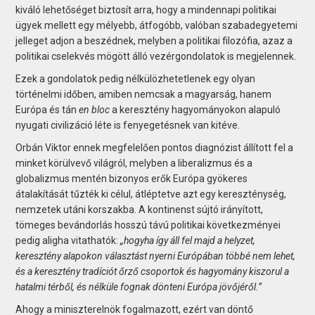
kiváló lehetőséget biztosít arra, hogy a mindennapi politikai
ügyek mellett egy mélyebb, átfogóbb, valóban szabadegyetemi
jelleget adjon a beszédnek, melyben a politikai filozófia, azaz a
politikai cselekvés mögött álló vezérgondolatok is megjelennek.
Ezek a gondolatok pedig nélkülözhetetlenek egy olyan
történelmi időben, amiben nemcsak a magyarság, hanem
Európa és tán
en bloc
a keresztény hagyományokon alapuló
nyugati civilizáció léte is fenyegetésnek van kitéve.
Orbán Viktor ennek megfelelően pontos diagnózist állított fel a
minket körülvevő világról, melyben a liberalizmus és a
globalizmus mentén bizonyos erők Európa gyökeres
átalakítását tűzték ki célul, átléptetve azt egy kereszténység,
nemzetek utáni korszakba. A kontinenst sújtó irányított,
tömeges bevándorlás hosszú távú politikai következményei
pedig aligha vitathatók:
„hogyha így áll fel majd a helyzet,
keresztény alapokon választást nyerni Európában többé nem lehet,
és a keresztény tradíciót őrző csoportok és hagyomány kiszorul a
hatalmi térből, és nélküle fognak dönteni Európa jövőjéről.”
Ahogy a miniszterelnök fogalmazott, ezért van döntő