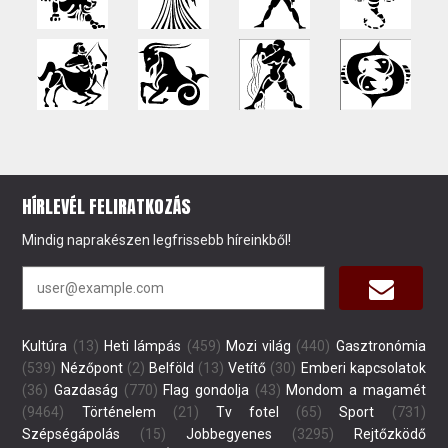
HÍRLEVÉL FELIRATKOZÁS
Mindig naprakészen legfrissebb híreinkből!
Kultúra
(13)
Heti lámpás
(459)
Mozi világ
(440)
Gasztronómia
(539)
Nézőpont
(2)
Belföld
(13)
Vetítő
(30)
Emberi kapcsolatok
(36)
Gazdaság
(770)
Flag gondolja
(43)
Mondom a magamét
(9464)
Történelem
(21)
Tv fotel
(65)
Sport
(731)
Szépségápolás
(15)
Jobbegyenes
(3295)
Rejtőzködő