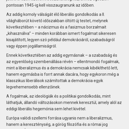
pontosan 1945-ig kell visszaugranunk az időben.
Az addig komoly válságát élő liberális gondolkodás a II.
világháborút követő időszakban öltött új testet, melynek
következtében – a nácizmus és a fasizmus borzalmait
„kihasználva” – minden korábban ismert fogalmat sikeresen
kisajátított, legyen szó például demokráciáról, szabadságról
vagy éppen jogállamiságról.
Ennek következtében az addig egymásnak – a szabadság és
az egyenlőség szembenállása révén – ellentmondó fogalmak,
mint a liberalizmus és a demokrácia nemcsak kibékíthető lett,
hanem egymásba is forrt annak dacára, hogy egykoron még a
klasszikus liberálisok számítottak a demokrácia egyik
legvehemensebb ellenzőinek.
A fogalmak, az ideológiák és a politikai gondolkodás, mint
láthatjuk, állandó változásokon mennek keresztül, amely alól az
eddigi liberális hegemónia sem lehet kivétel.
Európa valódi szellemi forrása ugyanis nem a liberalizmus,
hanem a kereszténység, a görög filozófia és a római jog