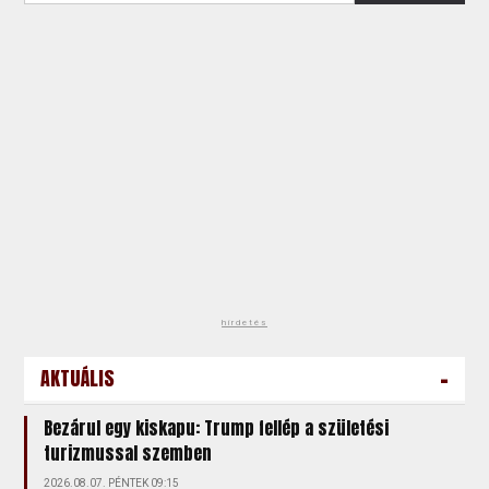
hirdetés
-
AKTUÁLIS
Bezárul egy kiskapu: Trump fellép a születési
turizmussal szemben
2026.08.07. PÉNTEK 09:15