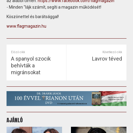
az alábbi címen:
https://www.facebook.com/flagmagazin
- Minden "lájk számít, segíti a magazin működését!
Köszönettel és barátsággal!
www.flagmagazin.hu
Előző cikk
Következő cikk
A spanyol szocik
Lavrov téved
behívták a
migránsokat
AJÁNLÓ