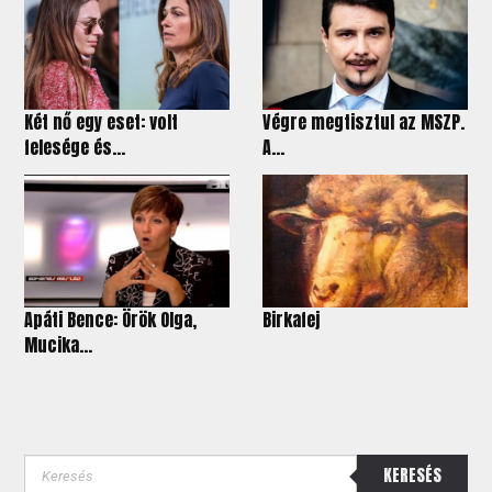
Két nő egy eset: volt
Végre megtisztul az MSZP.
felesége és...
A...
Apáti Bence: Örök Olga,
Birkafej
Mucika...
KERESÉS