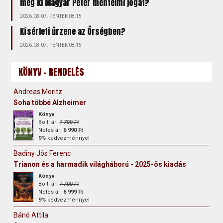
még ki Magyar Péter mentelmi jogát?
2026.08.07. PÉNTEK 08:15
Kísérleti űrzene az Őrségben?
2026.08.07. PÉNTEK 08:15
KÖNYV - RENDELÉS
Andreas Moritz
Soha többé Alzheimer
Könyv
Bolti ár:
7 700 Ft
Netes ár:
6 990 Ft
9%
kedvezménnyel
Badiny Jós Ferenc
Trianon és a harmadik világháború - 2025-ös kiadás
Könyv
Bolti ár:
7 700 Ft
Netes ár:
6 999 Ft
9%
kedvezménnyel
Bánó Attila