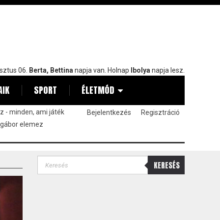
sztus 06.
Berta, Bettina
napja van. Holnap
Ibolya
napja lesz.
AIK
SPORT
ÉLETMÓD
 - minden, ami játék
Bejelentkezés
Regisztráció
 gábor elemez
KERESÉS