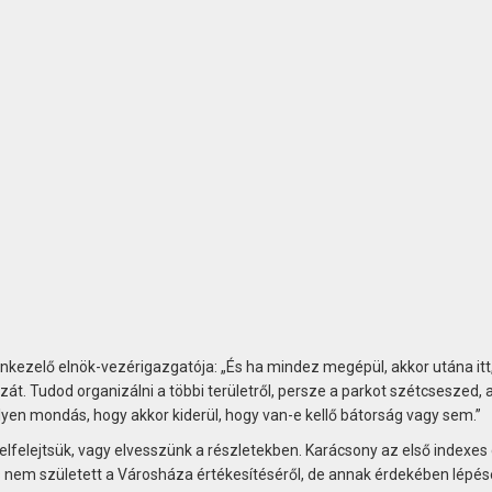
nkezelő elnök-vezérigazgatója: „És ha mindez megépül, akkor utána itt
zát. Tudod organizálni a többi területről, persze a parkot szétcseszed, 
lyen mondás, hogy akkor kiderül, hogy van-e kellő bátorság vagy sem.”
elfelejtsük, vagy elvesszünk a részletekben. Karácsony az első indexes 
s nem született a Városháza értékesítéséről, de annak érdekében lépés