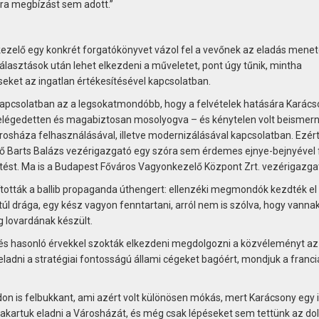
rra megbízást sem adott.”
ezelő egy konkrét forgatókönyvet vázol fel a vevőnek az eladás meneté
álasztások után lehet elkezdeni a műveletet, pont úgy tűnik, mintha
ket az ingatlan értékesítésével kapcsolatban.
kapcsolatban az a legsokatmondóbb, hogy a felvételek hatására Karács
légedetten és magabiztosan mosolyogva – és kénytelen volt beismern
rosháza felhasználásával, illetve modernizálásával kapcsolatban. Ezér
tő Barts Balázs vezérigazgató egy szóra sem érdemes ejnye-bejnyével 
tést. Ma is a Budapest Főváros Vagyonkezelő Központ Zrt. vezérigazgat
ították a ballib propaganda úthengert: ellenzéki megmondók kezdték el
úl drága, egy kész vagyon fenntartani, arról nem is szólva, hogy vanna
 lovardának készült.
 és hasonló érvekkel szokták elkezdeni megdolgozni a közvéleményt az
 eladni a stratégiai fontosságú állami cégeket bagóért, mondjuk a franc
don is felbukkant, ami azért volt különösen mókás, mert Karácsony egy 
s akartuk eladni a Városházát, és még csak lépéseket sem tettünk az do