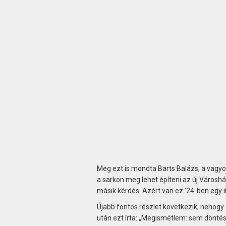
Meg ezt is mondta Barts Balázs, a vagyo
a sarkon meg lehet építeni az új Városhá
másik kérdés. Azért van ez ’24-ben egy i
Újabb fontos részlet következik, nehogy 
után ezt írta: „Megismétlem: sem dönté