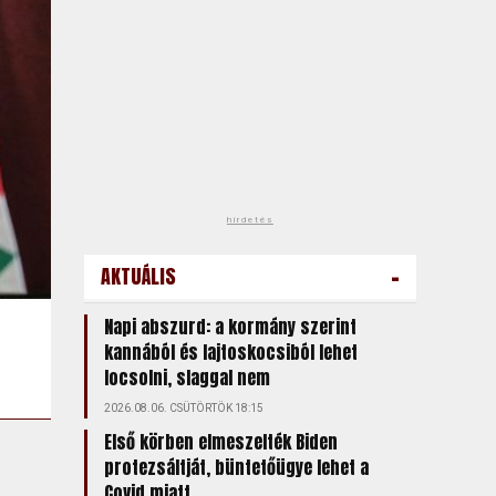
hirdetés
-
AKTUÁLIS
Napi abszurd: a kormány szerint
kannából és lajtoskocsiból lehet
locsolni, slaggal nem
2026.08.06. CSÜTÖRTÖK 18:15
Első körben elmeszelték Biden
protezsáltját, büntetőügye lehet a
Covid miatt