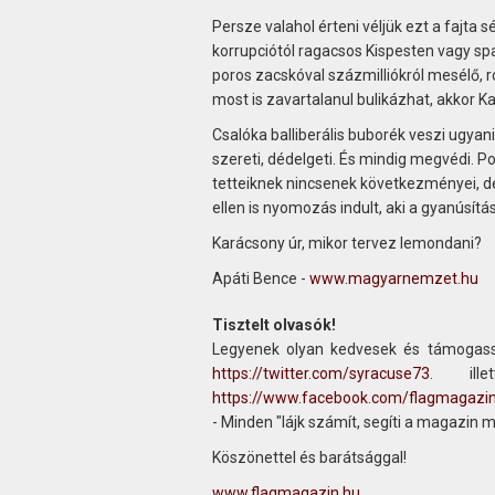
Persze valahol érteni véljük ezt a fajta
korrupciótól ragacsos Kispesten vagy spa
poros zacskóval százmilliókról mesélő, 
most is zavartalanul bulikázhat, akkor K
Csalóka balliberális buborék veszi ugyan
szereti, dédelgeti. És mindig megvédi. Pon
tetteiknek nincsenek következményei, de 
ellen is nyomozás indult, aki a gyanúsít
Karácsony úr, mikor tervez lemondani?
Apáti Bence -
www.magyarnemzet.hu
Tisztelt olvasók!
Legyenek olyan kedvesek és támogass
https://twitter.com/syracuse73
. ill
https://www.facebook.com/flagmagazi
- Minden "lájk számít, segíti a magazin 
Köszönettel és barátsággal!
www.flagmagazin.hu