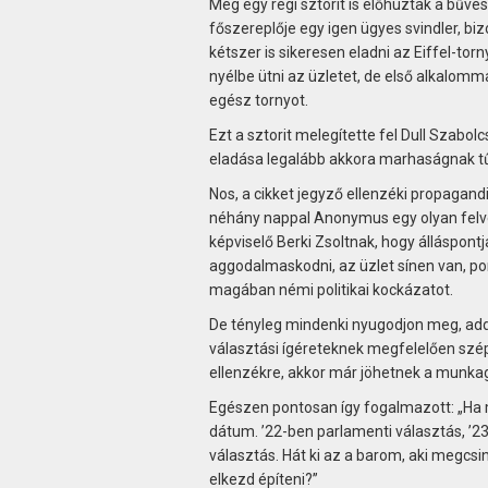
Még egy régi sztorit is előhúztak a bűv
főszereplője egy igen ügyes svindler, biz
kétszer is sikeresen eladni az Eiffel-to
nyélbe ütni az üzletet, de első alkalommal
egész tornyot.
Ezt a sztorit melegítette fel Dull Szabo
eladása legalább akkora marhaságnak tűn
Nos, a cikket jegyző ellenzéki propagan
néhány nappal Anonymus egy olyan felvét
képviselő Berki Zsoltnak, hogy álláspont
aggodalmaskodni, az üzlet sínen van, po
magában némi politikai kockázatot.
De tényleg mindenki nyugodjon meg, addi
választási ígéreteknek megfelelően szépe
ellenzékre, akkor már jöhetnek a munka
Egészen pontosan így fogalmazott: „Ha mi
dátum. ’22-ben parlamenti választás, ’
választás. Hát ki az a barom, aki megcsin
elkezd építeni?”