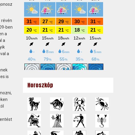
 gonosz
i révén
009-ben
en a
l a
yik
val a
enek
es is
Horoszkóp
mozni,
eken
tól
lentést