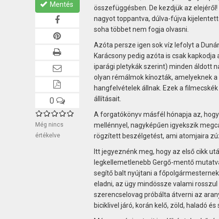
Mentés
összefüggésben. De kezdjük az elejéről! S
nagyot toppantva, dúlva-fújva kijelente
soha többet nem fogja olvasni.
Azóta persze igen sok víz lefolyt a Duná
Karácsony pedig azóta is csak kapkodja a
iparági pletykák szerint) minden áldott n
olyan rémálmok kínozták, amelyeknek a
hangfelvételek állnak. Ezek a filmecskék
állításait.
0
A forgatókönyv másfél hónapja az, hogy
Még nincs
mellénnyel, nagyképűen igyekszik megcáf
értékelve
rögzített beszélgetést, ami atomjaira z
Itt jegyeznénk meg, hogy az első cikk u
legkellemetlenebb Gergő-mentő mutatván
segítő balt nyújtani a főpolgármesternek
eladni, az ügy mindössze valami rosszul
szerencselovag próbálta átverni az arany
biciklivel járó, korán kelő, zöld, haladó