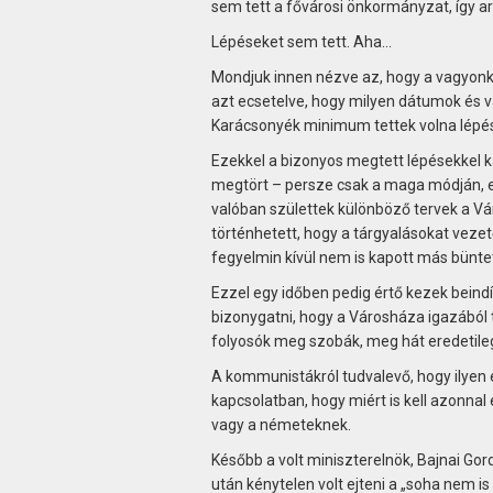
sem tett a fővárosi önkormányzat, így a
Lépéseket sem tett. Aha…
Mondjuk innen nézve az, hogy a vagyonk
azt ecsetelve, hogy milyen dátumok és v
Karácsonyék minimum tettek volna lépése
Ezekkel a bizonyos megtett lépésekkel 
megtört – persze csak a maga módján, e
valóban születtek különböző tervek a Vá
történhetett, hogy a tárgyalásokat veze
fegyelmin kívül nem is kapott más bünte
Ezzel egy időben pedig értő kezek beind
bizonygatni, hogy a Városháza igazából t
folyosók meg szobák, meg hát eredetileg
A kommunistákról tudvalevő, hogy ilyen
kapcsolatban, hogy miért is kell azonnal
vagy a németeknek.
Később a volt miniszterelnök, Bajnai Gor
után kénytelen volt ejteni a „soha nem i