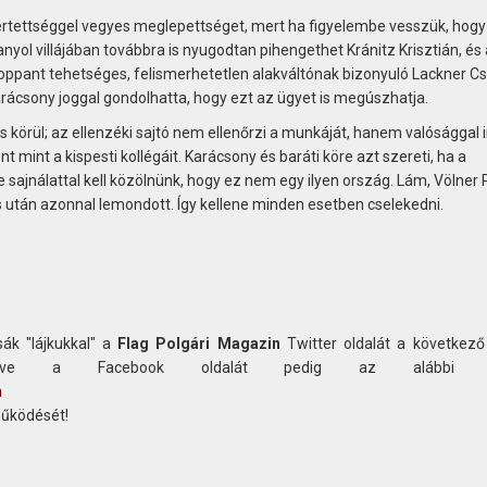
 sértettséggel vegyes meglepettséget, mert ha figyelembe vesszük, hogy
nyol villájában továbbra is nyugodtan pihengethet Kránitz Krisztián, és 
roppant tehetséges, felismerhetetlen alakváltónak bizonyuló Lackner C
arácsony joggal gondolhatta, hogy ezt az ügyet is megúszhatja.
is körül; az ellenzéki sajtó nem ellenőrzi a munkáját, hanem valósággal 
t mint a kispesti kollégáit. Karácsony és baráti köre azt szereti, ha a
sajnálattal kell közölnünk, hogy ez nem egy ilyen ország. Lám, Völner 
ás után azonnal lemondott. Így kellene minden esetben cselekedni.
ák "lájkukkal" a
Flag Polgári Magazin
Twitter oldalát a következő
etve a Facebook oldalát pedig az alábbi c
n
működését!