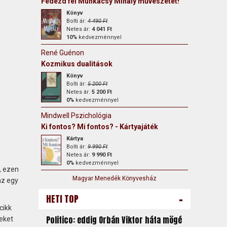
Fedezd fel Munkácsy Mihály művészetét!
Könyv
Bolti ár:
4 490 Ft
Netes ár:
4 041 Ft
10%
kedvezménnyel
René Guénon
Kozmikus dualitások
Könyv
Bolti ár:
5 200 Ft
Netes ár:
5 200 Ft
0%
kedvezménnyel
Mindwell Pszichológia
Ki fontos? Mi fontos? - Kártyajáték
Kártya
Bolti ár:
9 990 Ft
Netes ár:
9 990 Ft
0%
kedvezménnyel
, ezen
Magyar Menedék Könyvesház
az egy
-
HETI TOP
cikk
Politico: eddig Orbán Viktor háta mögé
eket