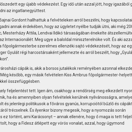
őszedett egy újabb védekezést. Egy idő után azzal jött, hogy igazából
dni az ingatlanegyüttest.
ajnai Gordont hallhattuk a felvételeken arról beszélni, hogy kapcsolata
adni annak érdekében, hogy az ügyletet nyélbe tudják ütni, aki még 2
 Mesterházy Attila, Lendvai Ildikó társaságában énekelte átszellemült
Internacionálét. Meg ugye a baloldal miniszterelnöke volt. És aki azza
 a főpolgármesterbe szerelmes ellenzéki sajtó védekezését, hogy az eg
ger Gyulát régi harcostársaként jellemezte és arról beszélt, hogy „Gyulá
kon”.
 városházi cápák is, akik a borsos jutalékok reményében azonnal elkezd
l. Még később, egy másik felvételen Kiss Ambrus főpolgármester-helyett
ekkel összefüggésben.
ely feljelentést tett. Igen ám, csakhogy a rendőrség meg elkezdett nyo
űnik, ha és amennyiben olyan felvételek kerülnek nyilvánosságra, amely
 és jelenlegi politikusok a főváros gyanús, korrupciótól bűzlő és cápák
áról trécselnek. És ilyenkor bizony megesik, hogy a nyomozás során
 ez történt, ami Karácsonyt – annak ellenére, hogy ő maga is tett felje
ztolt, hogy a Fidesz átlépett egy vörös vonalat, azzal, hogy úgymond