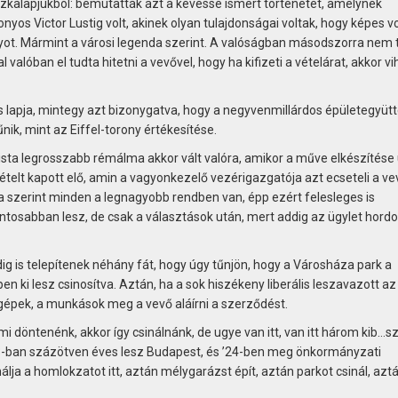
észkalapjukból: bemutatták azt a kevéssé ismert történetet, amelynek
onyos Victor Lustig volt, akinek olyan tulajdonságai voltak, hogy képes vo
rnyot. Mármint a városi legenda szerint. A valóságban másodszorra nem 
 valóban el tudta hitetni a vevővel, hogy ha kifizeti a vételárat, akkor vi
lcs lapja, mintegy azt bizonygatva, hogy a negyvenmillárdos épületegyüt
ik, mint az Eiffel-torony értékesítése.
dista legrosszabb rémálma akkor vált valóra, amikor a műve elkészítése
elt kapott elő, amin a vagyonkezelő vezérigazgatója azt ecseteli a ve
ja szerint minden a legnagyobb rendben van, épp ezért felesleges is
ntosabban lesz, de csak a választások után, mert addig az ügylet hord
g is telepítenek néhány fát, hogy úgy tűnjön, hogy a Városháza park a
n ki lesz csinosítva. Aztán, ha a sok hiszékeny liberális leszavazott az
gépek, a munkások meg a vevő aláírni a szerződést.
 döntenénk, akkor így csinálnánk, de ugye van itt, van itt három kib…sz
23-ban százötven éves lesz Budapest, és ’24-ben meg önkormányzati
álja a homlokzatot itt, aztán mélygarázst épít, aztán parkot csinál, azt