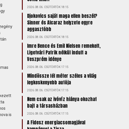
ig
2026.08.06. CSÜTÖRTÖK 18:15
ogy
Djokovics saját maga ellen beszél?
Sinner és Alcaraz helyzete egyre
Szegény
aggasztóbb
s
2026.08.06. CSÜTÖRTÖK 18:15
után
Imre Bence és Emil Nielsen remekelt,
Ligetvári Patrik nélkül indult a
Veszprém idénye
almas
2026.08.06. CSÜTÖRTÖK 17:15
Mindössze fél méter széles a világ
legkeskenyebb autója
2026.08.06. CSÜTÖRTÖK 17:15
kezett
Nem csak az ivóvíz hiánya okozhat
tta
bajt a társasházban
mos
2026.08.06. CSÜTÖRTÖK 17:15
hova is
A Fidesz energiacsomagjával