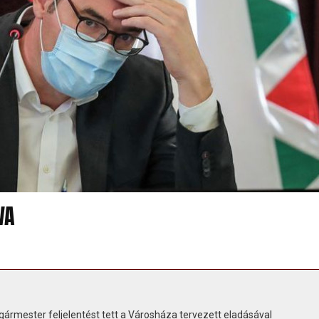
VA
gármester feljelentést tett a Városháza tervezett eladásával