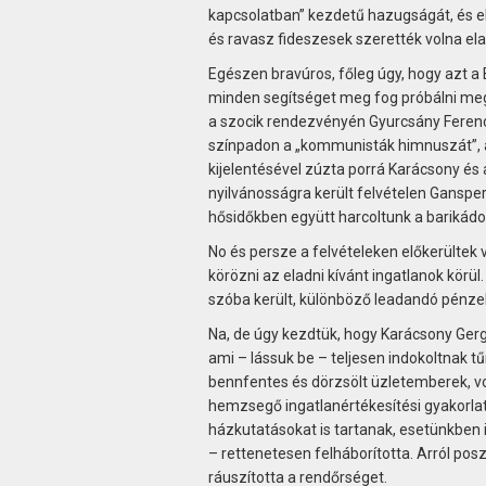
kapcsolatban” kezdetű hazugságát, és el
és ravasz fideszesek szerették volna ela
Egészen bravúros, főleg úgy, hogy azt a B
minden segítséget meg fog próbálni meg
a szocik rendezvényén Gyurcsány Ferenc,
színpadon a „kommunisták himnuszát”, az 
kijelentésével zúzta porrá Karácsony és
nyilvánosságra került felvételen Gans­per
hősidőkben együtt harcoltunk a barikádo
No és persze a felvételeken előkerültek
körözni az eladni kívánt ingatlanok körü
szóba került, különböző leadandó pénz
Na, de úgy kezdtük, hogy Karácsony Gerg
ami – lássuk be – teljesen indokoltnak t
bennfentes és dörzsölt üzletemberek, volt
hemzsegő ingatlanértékesítési gyakorlat
házkutatásokat is tartanak, esetünkben is
– rettenetesen felháborította. Arról pos
ráuszította a rendőrséget.