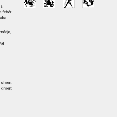
 a
a fehér
saba
imádja,
Pál
 címen:
ímen: