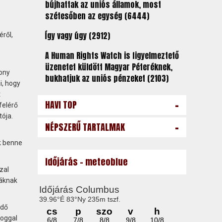
bújhattak az uniós államok, most
szétesőben az egység (6444)
Így vagy úgy (2912)
ről,
A Human Rights Watch is figyelmeztető
üzenetet küldött Magyar Péteréknek,
ony
bukhatjuk az uniós pénzeket (2103)
i, hogy
t
-
HAVI TOP
felérő
ója.
-
NÉPSZERŰ TARTALMAK
k benne
Időjárás - meteoblue
zal
iáknak
idő
loggal