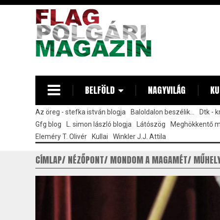
Ugrás
a
tartalomra
BELFÖLD
NAGYVILÁG
KU
Az öreg - stefka istván blogja
Baloldalon beszélik...
Dtk - 
Gfg blog
L. simon lászló blogja
Látószög
Meghökkentő 
Eleméry T. Olivér
Kullai
Winkler J.J. Attila
CÍMLAP
NÉZŐPONT
MONDOM A MAGAMÉT
MŰHEL