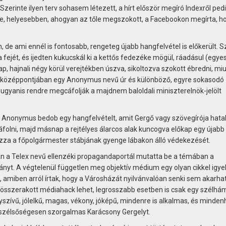
zerinte ilyen terv sohasem létezett, a hírt először megíró Indexről ped
tte, helyesebben, ahogyan az tőle megszokott, a Facebookon megírta, h
n, de ami ennél is fontosabb, rengeteg újabb hangfelvétel is előkerült. 
 fejét, és ijedten kukucskál ki a kettős fedezéke mögül, ráadásul (egye
ap, hajnali négy körül verejtékben úszva, sikoltozva szokott ébredni, mi
 középpontjában egy Anonymus nevű úr és különböző, egyre sokasodó
 ugyanis rendre megcáfolják a majdnem baloldali miniszterelnök-jelölt
 Anonymus bedob egy hangfelvételt, amit Gergő vagy szövegírója hat
olni, majd másnap a rejtélyes álarcos alak kuncogva előkap egy újabb
úzza a főpolgármester stábjának gyenge lábakon álló védekezését.
tán a Telex nevű ellenzéki propagandaportál mutatta be a témában a
yt. A végtelenül független meg objektív médium egy olyan cikkel igye
, amiben arról írtak, hogy a Városházát nyilvánvalóan senki sem akarha
 összerakott médiahack lehet, legrosszabb esetben is csak egy szélhá
szívű, jólelkű, magas, vékony, jóképű, mindenre is alkalmas, és minden
 és szélsőségesen szorgalmas Karácsony Gergelyt.