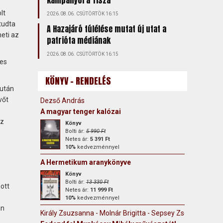
kampányol a Tisza
lt
2026.08.06. CSÜTÖRTÖK 16:15
tudta
A Hazajáró túlélése mutat új utat a
heti az
patrióta médiának
2026.08.06. CSÜTÖRTÖK 16:15
tes
KÖNYV - RENDELÉS
 után
vőt
Dezső András
A magyar tenger kalózai
oz
Könyv
Bolti ár:
5 990 Ft
Netes ár:
5 391 Ft
10%
kedvezménnyel
A Hermetikum aranykönyve
Könyv
Bolti ár:
13 330 Ft
ott
Netes ár:
11 999 Ft
10%
kedvezménnyel
án
Király Zsuzsanna - Molnár Brigitta - Sepsey Zsófia