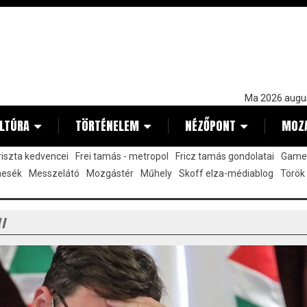
Ma 2026 augu
LTÚRA
TÖRTÉNELEM
NÉZŐPONT
MOZ
kriszta kedvencei
Frei tamás - metropol
Fricz tamás gondolatai
Gamez
mesék
Messzelátó
Mozgástér
Műhely
Skoff elza-médiablog
Török
Y