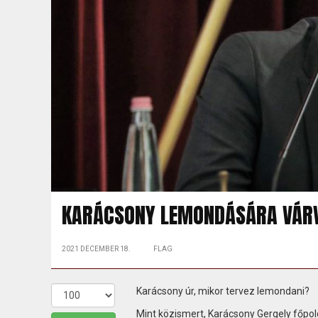
KARÁCSONY LEMONDÁSÁRA VÁR
2021 DECEMBER 18.
FLAG
Karácsony úr, mikor tervez lemondani?
Mint közismert, Karácsony Gergely főpol