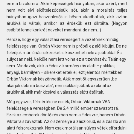
erre a bizalomra. Akár képességek hiányában, akár azért, mert
nem volt elvi elköteleződésük, sőt, akár a moralitás teljes
hiányában igazi haszonlesők is bőven akadhattak, akik aztán
árulóvá is váltak, amikor az érdekük ezt diktálta. (Nagyon
csábító lenne konkrét neveket mondani, de nem...)
Persze, hogy egy választási vereségért a vezetőnek mindig
felelőssége van. Orbán Viktor nem is próbál ez alól kibújni. De ne
feledjük már: óriási sikereket is köszönhet neki a jobboldal. És
súlyosan neki. Nélküle nem lett volna ez a tizenhat év. Talán egy
sem. Mindazok, akik a Fidesz-kormányzás alatt – politikai,
anyagi, bármilyen – sikereket értek el, ezt jelentős mértékben
Orbán Viktornak köszönhetik. Akik most őt egyszerűen „be
akarják dobni a busz alá”, nem sokkal jobbak azoknál az
árulóknál, akik már kicsivel a választás előtt átálltak.
Még egyszer, félreértés ne essék, Orbán Viktornak VAN
felelőssége a vereségben. De 2,4 millió ember szavazott rá.
Ezek az emberek döntő részben nem a Fideszre, hanem Orbán
Viktorra szavaztak. Az ő személye a zászlórúd, és a zászló ami
alatt felsorakoznak. Nem csak morálisan súlyos vétek elfordulni