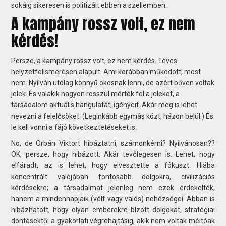
sokáig sikeresen is politizált ebben a szellemben.
A kampány rossz volt, ez nem
kérdés!
Persze, a kampány rossz volt, ez nem kérdés. Téves
helyzetfelismerésen alapult. Ami korábban működött, most
nem. Nyilván utólag könnyű okosnak lenni, de azért bőven voltak
jelek. És valakik nagyon rosszul mérték fel a jeleket, a
társadalom aktuális hangulatát, igényeit. Akár meg is lehet
nevezni a felelősöket. (Leginkább egymás közt, házon belül.) És
le kell vonni a fájó következtetéseket is.
No, de Orbán Viktort hibáztatni, számonkérni? Nyilvánosan??
OK, persze, hogy hibázott. Akár tevőlegesen is. Lehet, hogy
elfáradt, az is lehet, hogy elvesztette a fókuszt. Hiába
koncentrált valójában fontosabb dolgokra, civilizációs
kérdésekre; a társadalmat jelenleg nem ezek érdekelték,
hanem a mindennapjaik (vélt vagy valós) nehézségei. Abban is
hibázhatott, hogy olyan emberekre bízott dolgokat, stratégiai
döntésektől a gyakorlati végrehajtásig, akik nem voltak méltóak