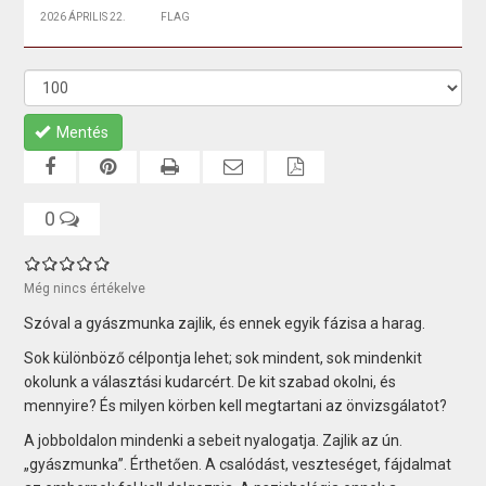
2026 ÁPRILIS 22.
FLAG
Mentés
0
Még nincs értékelve
Szóval a gyászmunka zajlik, és ennek egyik fázisa a harag.
Sok különböző célpontja lehet; sok mindent, sok mindenkit
okolunk a választási kudarcért. De kit szabad okolni, és
mennyire? És milyen körben kell megtartani az önvizsgálatot?
A jobboldalon mindenki a sebeit nyalogatja. Zajlik az ún.
„gyászmunka”. Érthetően. A csalódást, veszteséget, fájdalmat