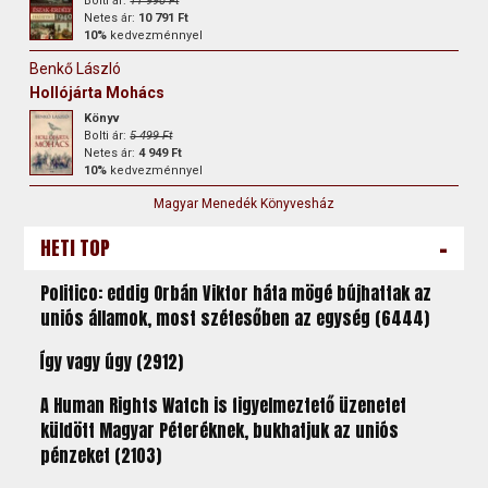
Bolti ár:
11 990 Ft
Netes ár:
10 791 Ft
10%
kedvezménnyel
Benkő László
Hollójárta Mohács
Könyv
Bolti ár:
5 499 Ft
Netes ár:
4 949 Ft
10%
kedvezménnyel
Magyar Menedék Könyvesház
-
HETI TOP
Politico: eddig Orbán Viktor háta mögé bújhattak az
uniós államok, most szétesőben az egység (6444)
Így vagy úgy (2912)
A Human Rights Watch is figyelmeztető üzenetet
küldött Magyar Péteréknek, bukhatjuk az uniós
pénzeket (2103)