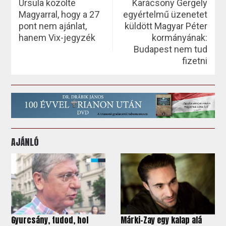
Ursula közölte
Karácsony Gergely
Magyarral, hogy a 27
egyértelmű üzenetet
pont nem ajánlat,
küldött Magyar Péter
hanem Vix-jegyzék
kormányának:
Budapest nem tud
fizetni
AJÁNLÓ
Gyurcsány, tudod, hol
Márki-Zay egy kalap alá