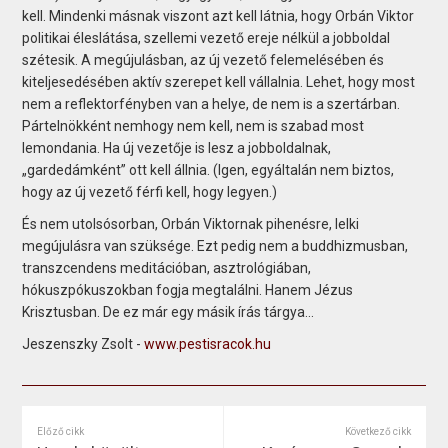
kell. Mindenki másnak viszont azt kell látnia, hogy Orbán Viktor
politikai éleslátása, szellemi vezető ereje nélkül a jobboldal
szétesik. A megújulásban, az új vezető felemelésében és
kiteljesedésében aktív szerepet kell vállalnia. Lehet, hogy most
nem a reflektorfényben van a helye, de nem is a szertárban.
Pártelnökként nemhogy nem kell, nem is szabad most
lemondania. Ha új vezetője is lesz a jobboldalnak,
„gardedámként” ott kell állnia. (Igen, egyáltalán nem biztos,
hogy az új vezető férfi kell, hogy legyen.)
És nem utolsósorban, Orbán Viktornak pihenésre, lelki
megújulásra van szüksége. Ezt pedig nem a buddhizmusban,
transzcendens meditációban, asztrológiában,
hókuszpókuszokban fogja megtalálni. Hanem Jézus
Krisztusban. De ez már egy másik írás tárgya...
Jeszenszky Zsolt -
www.pestisracok.hu
Előző cikk
Következő cikk