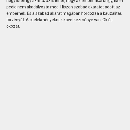
hogy Isten így akarta; az is lehet, hogy az ember akarta így, Isten
pedig nem akadályozta meg. Hiszen szabad akaratot adott az
embernek. És a szabad akarat magában hordozza a kauzalitás
törvényét. A cselekményeknek következménye van. Ok és
okozat.