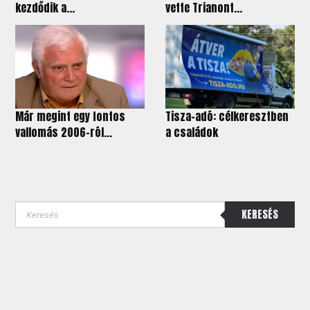
kezdődik a...
vette Trianont...
Már megint egy fontos
Tisza-adó: célkeresztben
vallomás 2006-ról...
a családok
KERESÉS