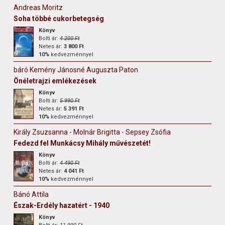
Andreas Moritz
Soha többé cukorbetegség
Könyv
Bolti ár:
4 200 Ft
Netes ár:
3 800 Ft
10%
kedvezménnyel
báró Kemény Jánosné Auguszta Paton
Önéletrajzi emlékezések
Könyv
Bolti ár:
5 990 Ft
Netes ár:
5 391 Ft
10%
kedvezménnyel
Király Zsuzsanna - Molnár Brigitta - Sepsey Zsófia
Fedezd fel Munkácsy Mihály művészetét!
Könyv
Bolti ár:
4 490 Ft
Netes ár:
4 041 Ft
10%
kedvezménnyel
Bánó Attila
Észak-Erdély hazatért - 1940
Könyv