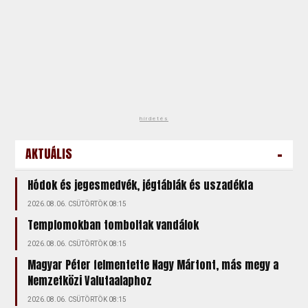
hirdetés
-
AKTUÁLIS
Hódok és jegesmedvék, jégtáblák és uszadékfa
2026.08.06. CSÜTÖRTÖK 08:15
Templomokban tomboltak vandálok
2026.08.06. CSÜTÖRTÖK 08:15
Magyar Péter felmentette Nagy Mártont, más megy a
Nemzetközi Valutaalaphoz
2026.08.06. CSÜTÖRTÖK 08:15