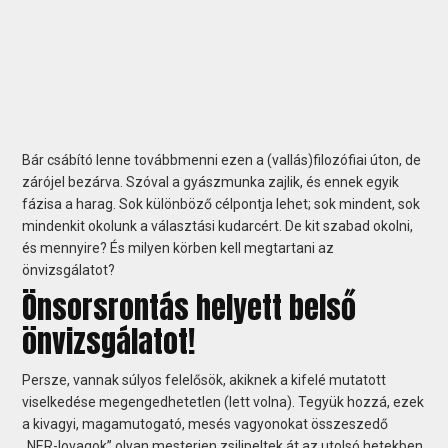
Bár csábító lenne továbbmenni ezen a (vallás)filozófiai úton, de
zárójel bezárva. Szóval a gyászmunka zajlik, és ennek egyik
fázisa a harag. Sok különböző célpontja lehet; sok mindent, sok
mindenkit okolunk a választási kudarcért. De kit szabad okolni,
és mennyire? És milyen körben kell megtartani az
önvizsgálatot?
Önsorsrontás helyett belső
önvizsgálatot!
Persze, vannak súlyos felelősök, akiknek a kifelé mutatott
viselkedése megengedhetetlen (lett volna). Tegyük hozzá, ezek
a kivagyi, magamutogató, mesés vagyonokat összeszedő
„NER-lovagok” olyan mesterien zsilipeltek át az utolsó hetekben