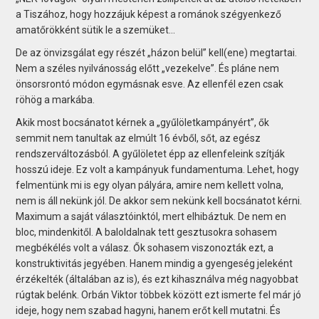
a Tiszához, hogy hozzájuk képest a románok szégyenkező
amatőrökként sütik le a szemüket...
De az önvizsgálat egy részét „házon belül” kell(ene) megtartai.
Nem a széles nyilvánosság előtt „vezekelve”. És pláne nem
önsorsrontó módon egymásnak esve. Az ellenfél ezen csak
röhög a markába.
Akik most bocsánatot kérnek a „gyűlöletkampányért”, ők
semmit nem tanultak az elmúlt 16 évből, sőt, az egész
rendszerváltozásból. A gyűlöletet épp az ellenfeleink szítják
hosszú ideje. Ez volt a kampányuk fundamentuma. Lehet, hogy
felmentünk mi is egy olyan pályára, amire nem kellett volna,
nem is áll nekünk jól. De akkor sem nekünk kell bocsánatot kérni.
Maximum a saját választóinktól, mert elhibáztuk. De nem en
bloc, mindenkitől. A baloldalnak tett gesztusokra sohasem
megbékélés volt a válasz. Ők sohasem viszonozták ezt, a
konstruktivitás jegyében. Hanem mindig a gyengeség jeleként
érzékelték (általában az is), és ezt kihasználva még nagyobbat
rúgtak belénk. Orbán Viktor többek között ezt ismerte fel már jó
ideje, hogy nem szabad hagyni, hanem erőt kell mutatni. És