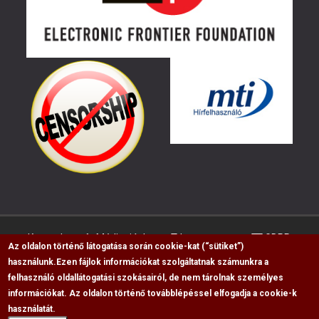
Kapcsolat
Médiaajánlat
Impresszum
GDPR
Az oldalon történő látogatása során cookie-kat (“sütiket”)
használunk.
Ezen fájlok információkat szolgáltatnak számunkra a
felhasználó oldallátogatási szokásairól, de nem tárolnak személyes
RSS
információkat. Az oldalon történő továbblépéssel elfogadja a cookie-k
Copyright © 2009-2026, Flag Polgári Magazin saját
használatát.