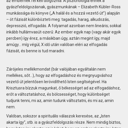
az embernek fel kell dolgoznia. A pszichológia ennek a
gyászfeldolgozásnak, gyászmunkának – Elizabeth Kübler-Ross
munkássága és könyve („A halál és a hozzá vezető út”) alapján
– öt fázisát különbözteti meg: tagadás, harag, alkudozás,
depresszió, elfogadás. A folyamat azonban nem lineáris; sokkal
inkább hullámvasút-szerű: Az ember egyik nap (vagy akár egyik
percben) így érez, a másikban úgy, aztán megint így, majd
amúgy... míg végül, X idő után valóban eléri az elfogadás
fázisát, és benne is tud maradni.
Zárójeles mellékmondat (bár valójában egyáltalán nem
mellékes, sőt...), hogy az elfogadáshoz és megnyugváshoz
vezető út jelentősen lerövidíthető Isten segítségével. Ha
Krisztusra bízzuk magunkat, ő békességet ad az elfogadáshoz,
erőt a változtatáshoz, és bölcsességet, hogy különbséget
tudjunk tenni, mi az, amin tudunk változtatni, és mi az, amin
nem.
Valóban, sokszor a spirituális válaszok keresése, az „Isten
akarta így”, stb. is a gyászfeldolgozás része. Nem mindig biztos,