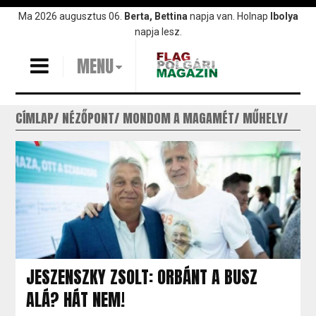
Ugrás
Ma 2026 augusztus 06.
Berta, Bettina
napja van. Holnap
Ibolya
a
napja lesz.
tartalomra
MENU
CÍMLAP
NÉZŐPONT
MONDOM A MAGAMÉT
MŰHELY
JESZENSZKY ZSOLT: ORBÁNT A BUSZ
ALÁ? HÁT NEM!