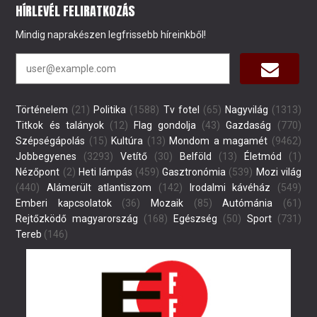
HÍRLEVÉL FELIRATKOZÁS
Mindig naprakészen legfrissebb híreinkből!
Történelem
(21)
Politika
(1588)
Tv fotel
(65)
Nagyvilág
(1313)
Titkok és talányok
(12)
Flag gondolja
(43)
Gazdaság
(770)
Szépségápolás
(15)
Kultúra
(13)
Mondom a magamét
(9462)
Jobbegyenes
(3293)
Vetítő
(30)
Belföld
(13)
Életmód
(1)
Nézőpont
(2)
Heti lámpás
(459)
Gasztronómia
(539)
Mozi világ
(440)
Alámerült atlantiszom
(142)
Irodalmi kávéház
(549)
Emberi kapcsolatok
(36)
Mozaik
(85)
Autómánia
(61)
Rejtőzködő magyarország
(168)
Egészség
(50)
Sport
(731)
Tereb
(146)