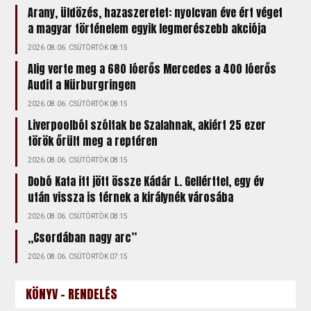
Arany, üldözés, hazaszeretet: nyolcvan éve ért véget
a magyar történelem egyik legmerészebb akciója
2026.08.06. CSÜTÖRTÖK 08:15
Alig verte meg a 680 lóerős Mercedes a 400 lóerős
Audit a Nürburgringen
2026.08.06. CSÜTÖRTÖK 08:15
Liverpoolból szóltak be Szalahnak, akiért 25 ezer
török őrült meg a reptéren
2026.08.06. CSÜTÖRTÖK 08:15
Dobó Kata itt jött össze Kádár L. Gellérttel, egy év
után vissza is térnek a királynék városába
2026.08.06. CSÜTÖRTÖK 08:15
„Csordában nagy arc”
2026.08.06. CSÜTÖRTÖK 07:15
KÖNYV - RENDELÉS