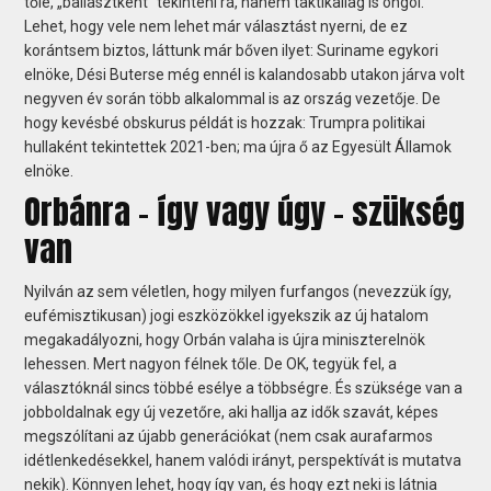
tőle, „ballasztként” tekinteni rá, hanem taktikailag is öngól.
Lehet, hogy vele nem lehet már választást nyerni, de ez
korántsem biztos, láttunk már bőven ilyet: Suriname egykori
elnöke, Dési Buterse még ennél is kalandosabb utakon járva volt
negyven év során több alkalommal is az ország vezetője. De
hogy kevésbé obskurus példát is hozzak: Trumpra politikai
hullaként tekintettek 2021-ben; ma újra ő az Egyesült Államok
elnöke.
Orbánra - így vagy úgy - szükség
van
Nyilván az sem véletlen, hogy milyen furfangos (nevezzük így,
eufémisztikusan) jogi eszközökkel igyekszik az új hatalom
megakadályozni, hogy Orbán valaha is újra miniszterelnök
lehessen. Mert nagyon félnek tőle. De OK, tegyük fel, a
választóknál sincs többé esélye a többségre. És szüksége van a
jobboldalnak egy új vezetőre, aki hallja az idők szavát, képes
megszólítani az újabb generációkat (nem csak aurafarmos
idétlenkedésekkel, hanem valódi irányt, perspektívát is mutatva
nekik). Könnyen lehet, hogy így van, és hogy ezt neki is látnia