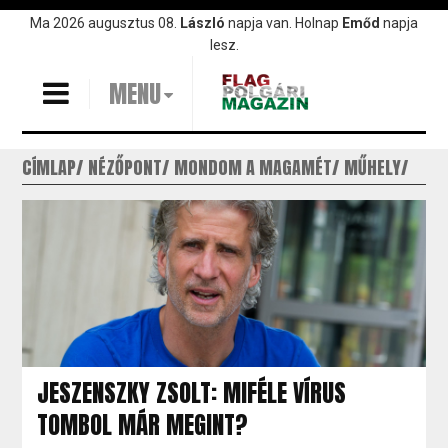
Ugrás
Ma 2026 augusztus 08.
László
napja van. Holnap
Emőd
napja
a
lesz.
tartalomra
MENU
CÍMLAP
NÉZŐPONT
MONDOM A MAGAMÉT
MŰHELY
JESZENSZKY ZSOLT: MIFÉLE VÍRUS
TOMBOL MÁR MEGINT?