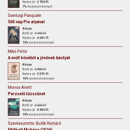
Netes ár:
2 734 Ft
7%
kedvezménnyel
Gianluigi Pasquale
365 nap Pio atyával
Könyv
Bolti ár:
4 490 Ft
Netes ár:
4 041 Ft
10%
kedvezménnyel
Mikó Pétör
A múlt kövéből a jövőnek bástyát
Könyv
Bolti ár:
3 990 Ft
Netes ár:
3 591 Ft
10%
kedvezménnyel
Monos Anett
Perzselő tűzszünet
Könyv
Bolti ár:
5 500 Ft
Netes ár:
4 950 Ft
10%
kedvezménnyel
Szerkesztette: Botlik Richárd
Eltitkolt Mohács (1526)