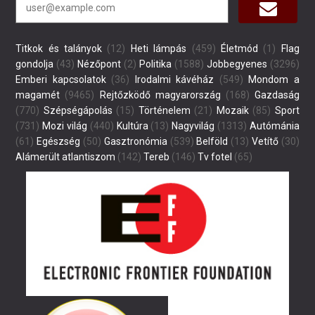
Titkok és talányok
(12)
Heti lámpás
(459)
Életmód
(1)
Flag
gondolja
(43)
Nézőpont
(2)
Politika
(1588)
Jobbegyenes
(3296)
Emberi kapcsolatok
(36)
Irodalmi kávéház
(549)
Mondom a
magamét
(9465)
Rejtőzködő magyarország
(168)
Gazdaság
(770)
Szépségápolás
(15)
Történelem
(21)
Mozaik
(85)
Sport
(731)
Mozi világ
(440)
Kultúra
(13)
Nagyvilág
(1313)
Autómánia
(61)
Egészség
(50)
Gasztronómia
(539)
Belföld
(13)
Vetítő
(30)
Alámerült atlantiszom
(142)
Tereb
(146)
Tv fotel
(65)