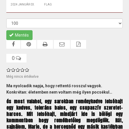
2024 JANUÁR 03.
FLAG
Mentés
0
Még nincs értékelve
Ma nyolcadik napja, hogy rettentő rosszul vagyok.
Konkrétan: életemben nem voltam még ilyen pocsékul…
és most valahol, egy sarokban reménykedve felsóhajt
egy kedves, toleráns balos, egy csupaszív szeretet-
harcos. Mit felsóhajt, mindjárt ide is böfögi egy
kommentben hogy remélhetőleg megdöglök. Hát,
sajnálom, Mario, de a hercegnőd egy másik kastélyban