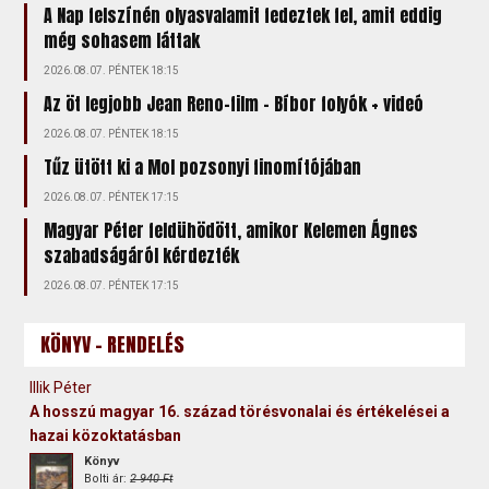
A Nap felszínén olyasvalamit fedeztek fel, amit eddig
még sohasem láttak
2026.08.07. PÉNTEK 18:15
Az öt legjobb Jean Reno-film – Bíbor folyók + videó
2026.08.07. PÉNTEK 18:15
Tűz ütött ki a Mol pozsonyi finomítójában
2026.08.07. PÉNTEK 17:15
Magyar Péter feldühödött, amikor Kelemen Ágnes
szabadságáról kérdezték
2026.08.07. PÉNTEK 17:15
KÖNYV - RENDELÉS
Illik Péter
A hosszú magyar 16. század törésvonalai és értékelései a
hazai közoktatásban
Könyv
Bolti ár:
2 940 Ft