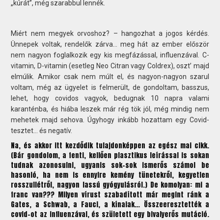
„kúrát”, még szarabbul lennék.
Miért nem megyek orvoshoz? – hangozhat a jogos kérdés.
Ünnepek voltak, rendelők zárva… meg hát az ember először
nem nagyon foglalkozik egy kis megfázással, influenzával. C-
vitamin, D-vitamin (esetleg Neo Citran vagy Coldrex), oszt’ majd
elmúlik. Amikor csak nem múlt el, és nagyon-nagyon szarul
voltam, még az ügyelet is felmerült, de gondoltam, basszus,
lehet, hogy covidos vagyok, bedugnak 10 napra valami
karanténba, és hiába leszek már rég tök jól, még mindig nem
mehetek majd sehova. Úgyhogy inkább hozattam egy Covid-
tesztet… és negatív.
Na, és akkor itt kezdődik tulajdonképpen az egész mai cikk.
(Bár gondolom, a fenti, kellően plasztikus leírással is sokan
tudnak azonosulni, ugyanis sok-sok ismerős számol be
hasonló, ha nem is ennyire kemény tünetekről, kegyetlen
rosszullétről, nagyon lassú gyógyulásról.) De komolyan: mi a
franc van??? Milyen vírust szabadított már megint ránk a
Gates, a Schwab, a Fauci, a kínaiak… Összeeresztették a
covid-ot az influenzával, és született egy bivalyerős mutáció.