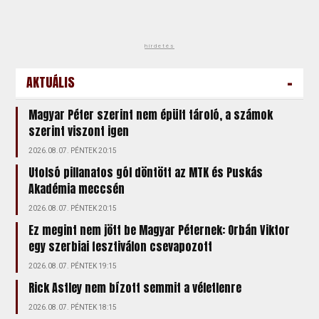
hirdetés
-
AKTUÁLIS
Magyar Péter szerint nem épült tároló, a számok
szerint viszont igen
2026.08.07. PÉNTEK 20:15
Utolsó pillanatos gól döntött az MTK és Puskás
Akadémia meccsén
2026.08.07. PÉNTEK 20:15
Ez megint nem jött be Magyar Péternek: Orbán Viktor
egy szerbiai fesztiválon csevapozott
2026.08.07. PÉNTEK 19:15
Rick Astley nem bízott semmit a véletlenre
2026.08.07. PÉNTEK 18:15