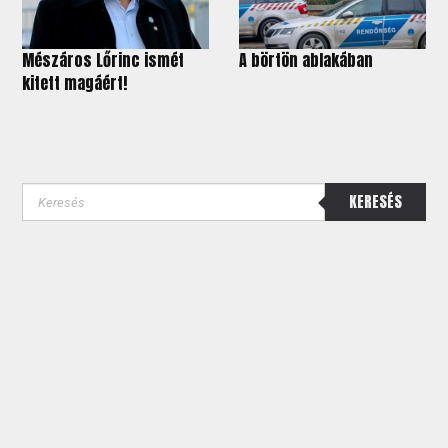
Mészáros Lőrinc ismét
A börtön ablakában
kitett magáért!
KERESÉS