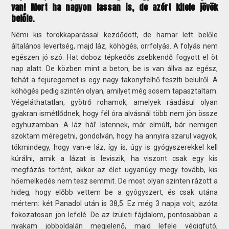
van! Mert ha nagyon lassan is, de azért kifele jövök
belőle.
Némi kis torokkaparással kezdődött, de hamar lett belőle
általános levertség, majd láz, köhögés, orrfolyás. A folyás nem
egészen jó szó. Hat doboz tépkedős zsebkendő fogyott el öt
nap alatt. De közben mint a beton, be is van állva az egész,
tehát a fejüregemet is egy nagy takonyfelhő feszíti belülről. A
köhögés pedig szintén olyan, amilyet még sosem tapasztaltam.
Végeláthatatlan, gyötrő rohamok, amelyek ráadásul olyan
gyakran ismétlődnek, hogy fél óra alvásnál több nem jön össze
egyhuzamban. A láz hál’ Istennek, már elmúlt, bár nemigen
szoktam méregetni, gondolván, hogy ha annyira szarul vagyok,
tökmindegy, hogy van-e láz, így is, úgy is gyógyszerekkel kell
kúrálni, amik a lázat is leviszik, ha viszont csak egy kis
megfázás történt, akkor az élet ugyanúgy megy tovább, kis
hőemelkedés nem tesz semmit. De most olyan szinten rázott a
hideg, hogy előbb vettem be a gyógyszert, és csak utána
mértem: két Panadol után is 38,5. Ez még 3 napja volt, azóta
fokozatosan jön lefelé. De az ízületi fájdalom, pontosabban a
nyakam jobboldalán megjelenő, majd lefele végigfutó,