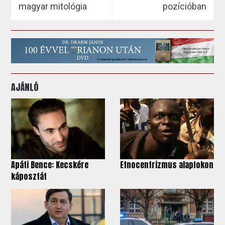
magyar mitológia
pozícióban
AJÁNLÓ
Apáti Bence: Kecskére
Etnocentrizmus alapfokon
káposztát