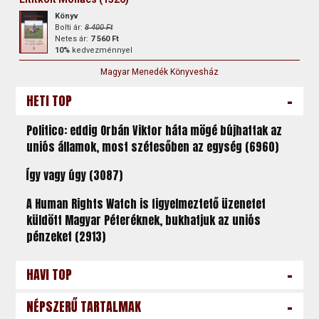
Könyv
Bolti ár:
8 400 Ft
Netes ár:
7 560 Ft
10%
kedvezménnyel
Magyar Menedék Könyvesház
-
HETI TOP
Politico: eddig Orbán Viktor háta mögé bújhattak az
uniós államok, most szétesőben az egység (6960)
Így vagy úgy (3087)
A Human Rights Watch is figyelmeztető üzenetet
küldött Magyar Péteréknek, bukhatjuk az uniós
pénzeket (2913)
-
HAVI TOP
-
NÉPSZERŰ TARTALMAK