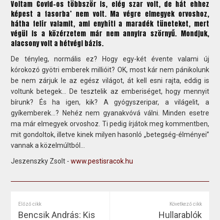
Voltam Covid-os többször is, elég szar volt, de hát ehhez
képest a fasorba’ nem volt. Ma végre elmegyek orvoshoz,
hátha felír valamit, ami enyhíti a maradék tüneteket, mert
végül is a közérzetem már nem annyira szörnyű. Mondjuk,
alacsony volt a hétvégi bázis.
De tényleg, normális ez? Hogy egy-két évente valami új
kórokozó gyötri emberek millióit? OK, most kár nem pánikolunk
be nem zárjuk le az egész világot, át kell esni rajta, eddig is
voltunk betegek… De tesztelik az emberiséget, hogy mennyit
bírunk? És ha igen, kik? A gyógyszeripar, a világelit, a
gyíkemberek…? Nehéz nem gyanakvóvá válni. Minden esetre
ma már elmegyek orvoshoz. Ti pedig írjátok meg kommentben,
mit gondoltok, illetve kinek milyen hasonló „betegség-élményei”
vannak a közelmúltból…
Jeszenszky Zsolt -
www.pestisracok.hu
Előző cikk
Következő cikk
Bencsik András: Kis
Hullarablók