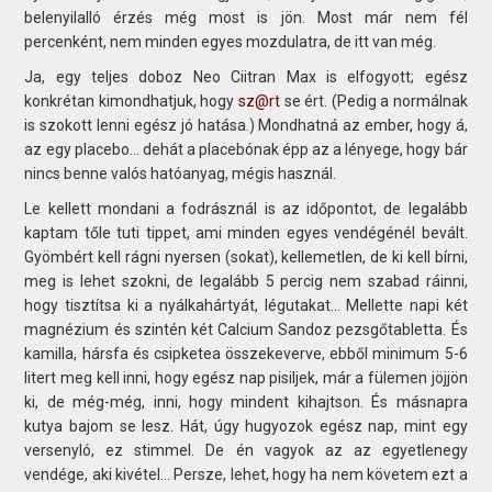
belenyilalló érzés még most is jön. Most már nem fél
percenként, nem minden egyes mozdulatra, de itt van még.
Ja, egy teljes doboz Neo Ciitran Max is elfogyott; egész
konkrétan kimondhatjuk, hogy
sz@rt
se ért. (Pedig a normálnak
is szokott lenni egész jó hatása.) Mondhatná az ember, hogy á,
az egy placebo… dehát a placebónak épp az a lényege, hogy bár
nincs benne valós hatóanyag, mégis használ.
Le kellett mondani a fodrásznál is az időpontot, de legalább
kaptam tőle tuti tippet, ami minden egyes vendégénél bevált.
Gyömbért kell rágni nyersen (sokat), kellemetlen, de ki kell bírni,
meg is lehet szokni, de legalább 5 percig nem szabad ráinni,
hogy tisztítsa ki a nyálkahártyát, légutakat… Mellette napi két
magnézium és szintén két Calcium Sandoz pezsgőtabletta. És
kamilla, hársfa és csipketea összekeverve, ebből minimum 5-6
litert meg kell inni, hogy egész nap pisiljek, már a fülemen jöjjön
ki, de még-még, inni, hogy mindent kihajtson. És másnapra
kutya bajom se lesz. Hát, úgy hugyozok egész nap, mint egy
versenyló, ez stimmel. De én vagyok az az egyetlenegy
vendége, aki kivétel… Persze, lehet, hogy ha nem követem ezt a