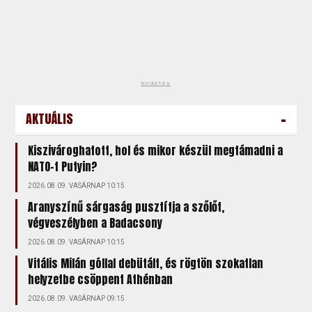
hirdetés
-
AKTUÁLIS
Kiszivároghatott, hol és mikor készül megtámadni a
NATO-t Putyin?
2026.08.09. VASÁRNAP 10:15
Aranyszínű sárgaság pusztítja a szőlőt,
végveszélyben a Badacsony
2026.08.09. VASÁRNAP 10:15
Vitális Milán góllal debütált, és rögtön szokatlan
helyzetbe csöppent Athénban
2026.08.09. VASÁRNAP 09:15