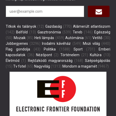
Titkok és talányok
(12)
Gazdaság
(770)
Alámerült atlantiszom
(142)
Belföld
(13)
Gasztronómia
(539)
Tereb
(146)
Egészség
(50)
Mozaik
(85)
Heti lámpás
(459)
Autómánia
(61)
Vetítő
(30)
Jobbegyenes
(3296)
Irodalmi kávéház
(549)
Mozi világ
(440)
Flag gondolja
(43)
Politika
(1588)
Sport
(731)
Emberi
kapcsolatok
(36)
Nézőpont
(2)
Történelem
(21)
Kultúra
(13)
Életmód
(1)
Rejtőzködő magyarország
(168)
Szépségápolás
(15)
Tv fotel
(65)
Nagyvilág
(1313)
Mondom a magamét
(9467)