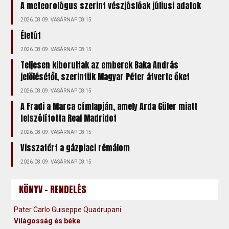
A meteorológus szerint vészjóslóak júliusi adatok
2026.08.09. VASÁRNAP 08:15
Életút
2026.08.09. VASÁRNAP 08:15
Teljesen kiborultak az emberek Baka András
jelölésétől, szerintük Magyar Péter átverte őket
2026.08.09. VASÁRNAP 08:15
A Fradi a Marca címlapján, amely Arda Güler miatt
felszólította Real Madridot
2026.08.09. VASÁRNAP 08:15
Visszatért a gázpiaci rémálom
2026.08.09. VASÁRNAP 08:15
KÖNYV - RENDELÉS
Pater Carlo Guiseppe Quadrupani
Világosság és béke