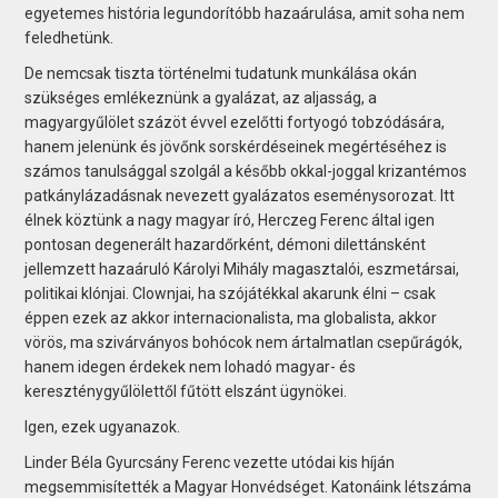
egyetemes história legundorítóbb hazaárulása, amit soha nem
feledhetünk.
De nemcsak tiszta történelmi tudatunk munkálása okán
szükséges emlékeznünk a gyalázat, az aljasság, a
magyargyűlölet százöt évvel ezelőtti fortyogó tobzódására,
hanem jelenünk és jövőnk sorskérdéseinek megértéséhez is
számos tanulsággal szolgál a később okkal-joggal krizantémos
patkánylázadásnak nevezett gyalázatos eseménysorozat. Itt
élnek köztünk a nagy magyar író, Herczeg Ferenc által igen
pontosan degenerált hazardőrként, démoni dilettánsként
jellemzett hazaáruló Károlyi Mihály magasztalói, eszmetársai,
politikai klónjai. Clownjai, ha szójátékkal akarunk élni – csak
éppen ezek az akkor internacionalista, ma globalista, akkor
vörös, ma szivárványos bohócok nem ártalmatlan csepűrágók,
hanem idegen érdekek nem lohadó magyar- és
kereszténygyűlölettől fűtött elszánt ügynökei.
Igen, ezek ugyanazok.
Linder Béla Gyurcsány Ferenc vezette utódai kis híján
megsemmisítették a Magyar Honvédséget. Katonáink létszáma