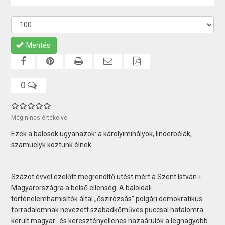
Mentés
0
Még nincs értékelve
Ezek a balosok ugyanazok: a károlyimihályok, linderbélák,
szamuelyk köztünk élnek
Százöt évvel ezelőtt megrendítő ütést mért a Szent István-i
Magyarországra a belső ellenség. A baloldali
történelemhamisítók által „őszirózsás” polgári demokratikus
forradalomnak nevezett szabadkőműves puccsal hatalomra
került magyar- és keresztényellenes hazaárulók a legnagyobb