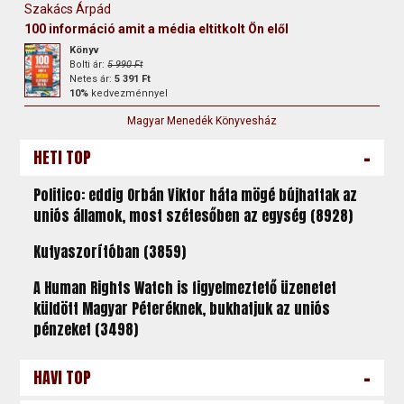
Szakács Árpád
100 információ amit a média eltitkolt Ön elől
Könyv
Bolti ár:
5 990 Ft
Netes ár:
5 391 Ft
10%
kedvezménnyel
Magyar Menedék Könyvesház
-
HETI TOP
Politico: eddig Orbán Viktor háta mögé bújhattak az
uniós államok, most szétesőben az egység (8928)
Kutyaszorítóban (3859)
A Human Rights Watch is figyelmeztető üzenetet
küldött Magyar Péteréknek, bukhatjuk az uniós
pénzeket (3498)
-
HAVI TOP