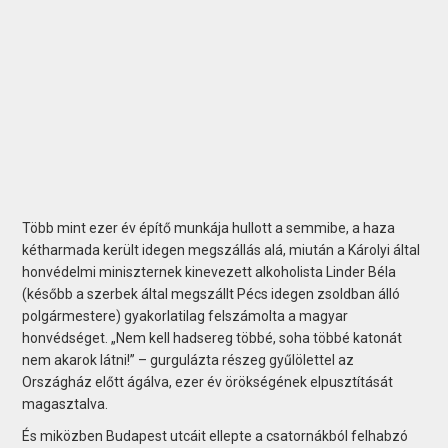
Több mint ezer év építő munkája hullott a semmibe, a haza
kétharmada került idegen megszállás alá, miután a Károlyi által
honvédelmi miniszternek kinevezett alkoholista Linder Béla
(később a szerbek által megszállt Pécs idegen zsoldban álló
polgármestere) gyakorlatilag felszámolta a magyar
honvédséget. „Nem kell hadsereg többé, soha többé katonát
nem akarok látni!” – gurgulázta részeg gyűlölettel az
Országház előtt ágálva, ezer év örökségének elpusztítását
magasztalva.
És miközben Budapest utcáit ellepte a csatornákból felhabzó