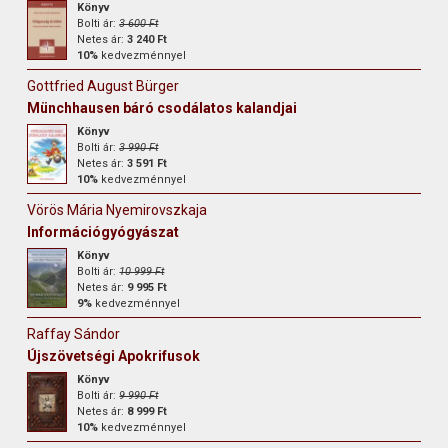
Könyv
Bolti ár:
3 600 Ft
Netes ár:
3 240 Ft
10%
kedvezménnyel
Gottfried August Bürger
Münchhausen báró csodálatos kalandjai
Könyv
Bolti ár:
3 990 Ft
Netes ár:
3 591 Ft
10%
kedvezménnyel
Vörös Mária Nyemirovszkaja
Információgyógyászat
Könyv
Bolti ár:
10 999 Ft
Netes ár:
9 995 Ft
9%
kedvezménnyel
Raffay Sándor
Újszövetségi Apokrifusok
Könyv
Bolti ár:
9 990 Ft
Netes ár:
8 999 Ft
10%
kedvezménnyel