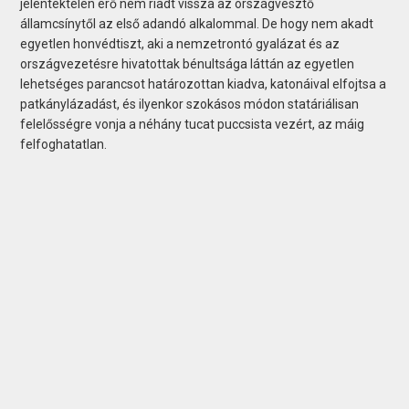
jelentéktelen erő nem riadt vissza az országvesztő
államcsínytől az első adandó alkalommal. De hogy nem akadt
egyetlen honvédtiszt, aki a nemzetrontó gyalázat és az
országvezetésre hivatottak bénultsága láttán az egyetlen
lehetséges parancsot határozottan kiadva, katonáival elfojtsa a
patkánylázadást, és ilyenkor szokásos módon statáriálisan
felelősségre vonja a néhány tucat puccsista vezért, az máig
felfoghatatlan.