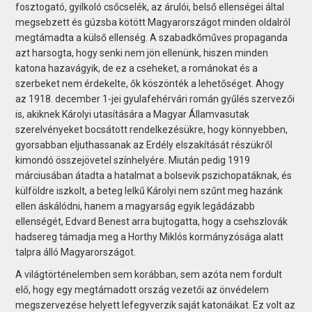
fosztogató, gyilkoló csőcselék, az árulói, belső ellenségei által
megsebzett és gúzsba kötött Magyarországot minden oldalról
megtámadta a külső ellenség. A szabadkőműves propaganda
azt harsogta, hogy senki nem jön ellenünk, hiszen minden
katona hazavágyik, de ez a cseheket, a románokat és a
szerbeket nem érdekelte, ők köszönték a lehetőséget. Ahogy
az 1918. december 1-jei gyulafehérvári román gyűlés szervezői
is, akiknek Károlyi utasítására a Magyar Államvasutak
szerelvényeket bocsátott rendelkezésükre, hogy könnyebben,
gyorsabban eljuthassanak az Erdély elszakítását részükről
kimondó összejövetel színhelyére. Miután pedig 1919
márciusában átadta a hatalmat a bolsevik pszichopatáknak, és
külföldre iszkolt, a beteg lelkű Károlyi nem szűnt meg hazánk
ellen áskálódni, hanem a magyarság egyik leg­ádázabb
ellenségét, Edvard Benest arra bujtogatta, hogy a csehszlovák
hadsereg támadja meg a Horthy Miklós kormányzósága alatt
talpra álló Magyarországot.
A világtörténelemben sem korábban, sem azóta nem fordult
elő, hogy egy megtámadott ország vezetői az önvédelem
megszervezése helyett lefegyverzik saját katonáikat. Ez volt az