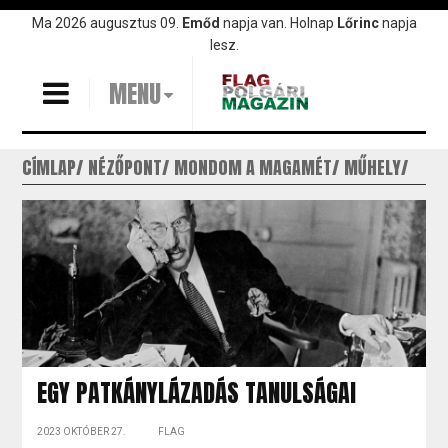
Ugrás
Ma 2026 augusztus 09.
Emőd
napja van. Holnap
Lőrinc
napja
a
lesz.
tartalomra
MENU
CÍMLAP
NÉZŐPONT
MONDOM A MAGAMÉT
MŰHELY
EGY PATKÁNYLÁZADÁS TANULSÁGAI
2023 OKTÓBER 27.
FLAG