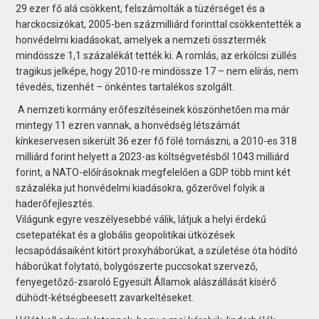
29 ezer fő alá csökkent, felszámolták a tüzérséget és a
harckocsizókat, 2005-ben százmilliárd forinttal csökkentették a
honvédelmi kiadásokat, amelyek a nemzeti össztermék
mindössze 1,1 százalékát tették ki. A romlás, az erkölcsi züllés
tragikus jelképe, hogy 2010-re mindössze 17 – nem elírás, nem
tévedés, tizenhét – önkéntes tartalékos szolgált.
A nemzeti kormány erőfeszítéseinek köszönhetően ma már
mintegy 11 ezren vannak, a honvédség létszámát
kínkeservesen sikerült 36 ezer fő fölé tornászni, a 2010-es 318
milliárd forint helyett a 2023-as költségvetésből 1043 milliárd
forint, a NATO-előírásoknak megfelelően a GDP több mint két
százaléka jut honvédelmi kiadásokra, gőzerővel folyik a
haderőfejlesztés.
Világunk egyre veszélyesebbé válik, látjuk a helyi érdekű
csetepatékat és a globális geo­politikai ütközések
lecsapódásaiként kitört proxyháborúkat, a születése óta hódító
háborúkat folytató, bolygószerte puccsokat szervező,
fenyegetőző-zsaroló Egyesült Államok alászállását kísérő
dühödt-kétségbeesett zavarkeltéseket.