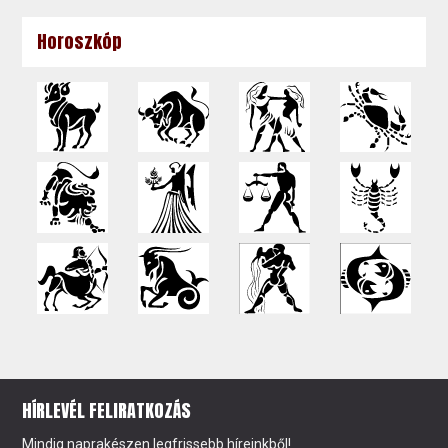
Horoszkóp
HÍRLEVÉL FELIRATKOZÁS
Mindig naprakészen legfrissebb híreinkből!