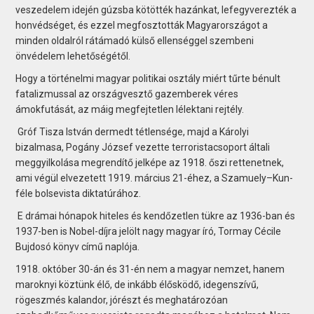
veszedelem idején gúzsba kötötték hazánkat, lefegyverezték a
honvédséget, és ezzel megfosztották Magyarországot a
minden oldalról rátámadó külső ellenséggel szembeni
önvédelem lehetőségétől.
Hogy a történelmi magyar politikai osztály miért tűrte bénult
fatalizmussal az országvesztő gazemberek véres
ámokfutását, az máig megfejtetlen lélektani rejtély.
Gróf Tisza István dermedt tétlensége, majd a Károlyi
bizalmasa, Pogány József vezette terroristacsoport általi
meggyilkolása megrendítő jelképe az 1918. őszi rettenetnek,
ami végül elvezetett 1919. március 21-éhez, a Szamuely–Kun-
féle bolsevista diktatúrához.
E drámai hónapok hiteles és kendőzetlen tükre az 1936-ban és
1937-ben is Nobel-díjra jelölt nagy magyar író, Tormay Cécile
Bujdosó könyv című naplója.
1918. október 30-án és 31-én nem a magyar nemzet, hanem
maroknyi köztünk élő, de inkább élősködő, idegenszívű,
rögeszmés kalandor, jórészt és meghatározóan