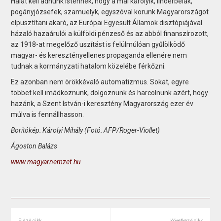
Hálát kell adnunk Istennek, hogy a mai károlyik, linderbélák,
pogányjózsefek, szamuelyk, egyszóval korunk Magyarországot
elpusztítani akaró, az Európai Egyesült Államok disztópiájával
házaló hazaárulói a külföldi pénzeső és az abból finanszírozott,
az 1918-at megelőző uszítást is felülmúlóan gyűlölködő
magyar- és keresztényellenes propaganda ellenére nem
tudnak a kormányzati hatalom közelébe férkőzni.
Ez azonban nem örökkévaló automatizmus. Sokat, egyre
többet kell imádkoznunk, dolgoznunk és harcolnunk azért, hogy
hazánk, a Szent István-i keresztény Magyarország ezer év
múlva is fennállhasson.
Borítókép: Károlyi Mihály (Fotó: AFP/Roger-Viollet)
Ágoston Balázs
www.magyarnemzet.hu
Előző cikk
Következő cikk