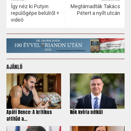
Így néz ki Putyin
Megtámadták Takács
repülőgépe belülről +
Pétert a nyílt utcán
videó
AJÁNLÓ
Apáti Bence: A kritikus
Nők kvóta nélkül
attitűd a...