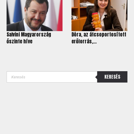
Salvini Magyarország
Dóra, az átcsoportosított
őszinte híve
erőforrás,...
KERESÉS