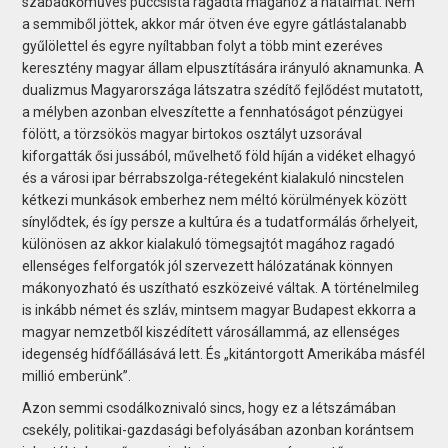
szabadkőműves puccsista ragadta magához a hatalmat. Nem
a semmiből jöttek, akkor már ötven éve egyre gátlástalanabb
gyűlölettel és egyre nyíltabban folyt a több mint ezeréves
keresztény magyar állam elpusztítására irányuló aknamunka. A
dualizmus Magyarországa látszatra szédítő fejlődést mutatott,
a mélyben azonban elveszítette a fennhatóságot pénzügyei
fölött, a törzsökös magyar birtokos osztályt uzsorával
kiforgatták ősi jussából, művelhető föld híján a vidéket elhagyó
és a városi ipar bérrabszolga-rétegeként kialakuló nincstelen
kétkezi munkások emberhez nem méltó körülmények között
sínylődtek, és így persze a kultúra és a tudatformálás őrhelyeit,
különösen az akkor kialakuló tömegsajtót magához ragadó
ellenséges felforgatók jól szervezett hálózatának könnyen
mákonyozható és uszítható eszközeivé váltak. A történelmileg
is inkább német és szláv, mintsem magyar Budapest ekkorra a
magyar nemzetből kiszédített városállammá, az ellenséges
idegenség hídfőállásává lett. És „kitántorgott Amerikába másfél
millió emberünk”.
Azon semmi csodálkoznivaló sincs, hogy ez a létszámában
csekély, politikai-gazdasági befolyásában azonban korántsem