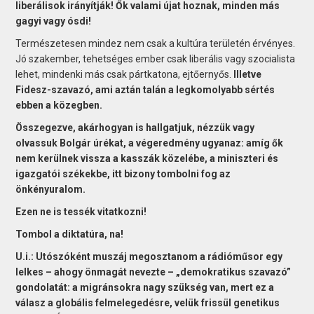
liberálisok irányítják! Ők valami újat hoznak, minden más
gagyi vagy ósdi!
Természetesen mindez nem csak a kultúra területén érvényes.
Jó szakember, tehetséges ember csak liberális vagy szocialista
lehet, mindenki más csak pártkatona, ejtőernyős.
Illetve
Fidesz-szavazó, ami aztán talán a legkomolyabb sértés
ebben a közegben.
Összegezve, akárhogyan is hallgatjuk, nézzük vagy
olvassuk Bolgár úrékat, a végeredmény ugyanaz: amíg ők
nem kerülnek vissza a kasszák közelébe, a miniszteri és
igazgatói székekbe, itt bizony tombolni fog az
önkényuralom.
Ezen ne is tessék vitatkozni!
Tombol a diktatúra, na!
U.i.: Utószóként muszáj megosztanom a rádióműsor egy
lelkes – ahogy önmagát nevezte – „demokratikus szavazó”
gondolatát: a migránsokra nagy szükség van, mert ez a
válasz a globális felmelegedésre, velük frissül genetikus