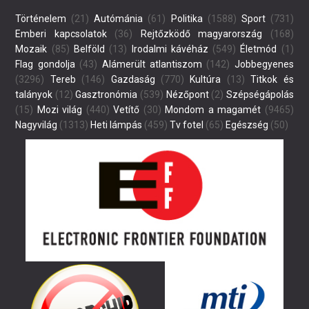
Történelem
(21)
Autómánia
(61)
Politika
(1588)
Sport
(731)
Emberi kapcsolatok
(36)
Rejtőzködő magyarország
(168)
Mozaik
(85)
Belföld
(13)
Irodalmi kávéház
(549)
Életmód
(1)
Flag gondolja
(43)
Alámerült atlantiszom
(142)
Jobbegyenes
(3296)
Tereb
(146)
Gazdaság
(770)
Kultúra
(13)
Titkok és
talányok
(12)
Gasztronómia
(539)
Nézőpont
(2)
Szépségápolás
(15)
Mozi világ
(440)
Vetítő
(30)
Mondom a magamét
(9465)
Nagyvilág
(1313)
Heti lámpás
(459)
Tv fotel
(65)
Egészség
(50)