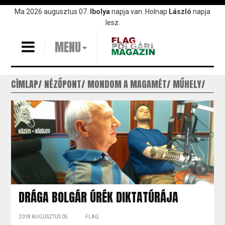
Ugrás
Ma 2026 augusztus 07.
Ibolya
napja van. Holnap
László
napja
a
lesz.
tartalomra
MENU
CÍMLAP
NÉZŐPONT
MONDOM A MAGAMÉT
MŰHELY
DRÁGA BOLGÁR ÚRÉK DIKTATÚRÁJA
2018 AUGUSZTUS 05.
FLAG