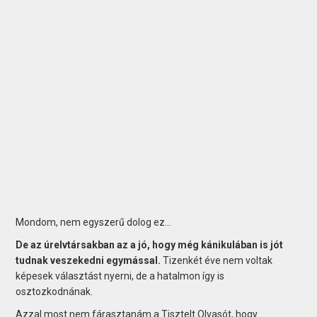
Mondom, nem egyszerű dolog ez…
De az úrelvtársakban az a jó, hogy még kánikulában is jót
tudnak veszekedni egymással.
Tizenkét éve nem voltak
képesek választást nyerni, de a hatalmon így is
osztozkodnának.
Azzal most nem fárasztanám a Tisztelt Olvasót, hogy