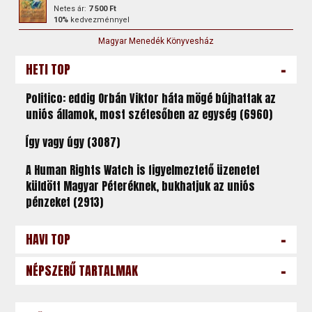
Netes ár:
7 500 Ft
10%
kedvezménnyel
Magyar Menedék Könyvesház
-
HETI TOP
Politico: eddig Orbán Viktor háta mögé bújhattak az
uniós államok, most szétesőben az egység (6960)
Így vagy úgy (3087)
A Human Rights Watch is figyelmeztető üzenetet
küldött Magyar Péteréknek, bukhatjuk az uniós
pénzeket (2913)
-
HAVI TOP
-
NÉPSZERŰ TARTALMAK