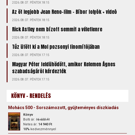
2026.08.07. PÉNTEK 18:15
Az öt legjobb Jean Reno-film – Bíbor folyók + videó
2026.08.07. PÉNTEK 18:15
Rick Astley nem bízott semmit a véletlenre
2026.08.07. PÉNTEK 18:15
Tűz ütött ki a Mol pozsonyi finomítójában
2026.08.07. PÉNTEK 17:15
Magyar Péter feldühödött, amikor Kelemen Ágnes
szabadságáról kérdezték
2026.08.07. PÉNTEK 17:15
KÖNYV - RENDELÉS
Mohács 500 - Sorszámozott, gyűjteményes díszkiadás
Könyv
Bolti ár:
16 600 Ft
Netes ár:
14 940 Ft
10%
kedvezménnyel