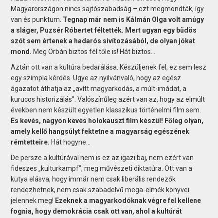
Magyarországon nincs sajtószabadság – ezt megmondták, így
van és punktum.
Tegnap már nem is Kálmán Olga volt amúgy
a sláger, Puzsér Róbertet féltették. Mert ugyan egy büdös
szót sem értenek a hadarós sivítozásából, de olyan jókat
mond.
Meg Orbán biztos fél tőle is! Hát biztos…
Aztán ott van a kultúra bedarálása. Készüljenek fel, ez sem lesz
egy szimpla kérdés. Ugye az nyilvánvaló, hogy az egész
ágazatot áthatja az „avítt magyarkodás, a múlt-imádat, a
kurucos historizálás”. Valószínűleg azért van az, hogy az elmúlt
években nem készült egyetlen klasszikus történelmi film sem.
És kevés, nagyon kevés holokauszt film készül! Főleg olyan,
amely kellő hangsúlyt fektetne a magyarság egészének
rémtetteire.
Hát hogyne…
De persze a kultúrával nem is ez az igazi baj, nem ezért van
fideszes „kulturkampf”, meg művészeti diktatúra. Ott van a
kutya elásva, hogy immár nem csak liberális rendezők
rendezhetnek, nem csak szabadelvű mega-elmék könyvei
jelennek meg!
Ezeknek a magyarkodóknak végre fel kellene
fognia, hogy demokrácia csak ott van, ahol a kultúrát