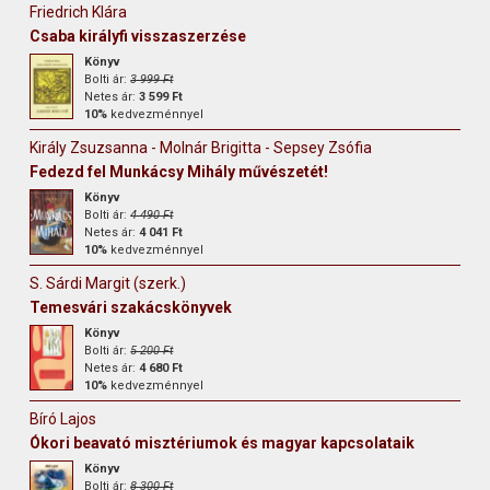
Friedrich Klára
Csaba királyfi visszaszerzése
Könyv
Bolti ár:
3 999 Ft
Netes ár:
3 599 Ft
10%
kedvezménnyel
Király Zsuzsanna - Molnár Brigitta - Sepsey Zsófia
Fedezd fel Munkácsy Mihály művészetét!
Könyv
Bolti ár:
4 490 Ft
Netes ár:
4 041 Ft
10%
kedvezménnyel
S. Sárdi Margit (szerk.)
Temesvári szakácskönyvek
Könyv
Bolti ár:
5 200 Ft
Netes ár:
4 680 Ft
10%
kedvezménnyel
Bíró Lajos
Ókori beavató misztériumok és magyar kapcsolataik
Könyv
Bolti ár:
8 300 Ft