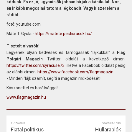
kódunk. És ez jó, ugyanis ők jobban bírják a kánikulát. Nos,
én inkább megcsináltatom a légkondit. Vagy kiszerelem a
rádiót…
fotó: youtube.com
Máté T. Gyula -
https://matete.pestisracok.hu/
Tisztelt olvasók!
Legyenek olyan kedvesek és támogassák "lájkukkal" a
Flag
Polgári Magazin
Twitter oldalát a következő címen:
https://twitter.com/syracuse73
. illetve a Facebook oldalát pedig
az alábbi címen:
https://www.facebook.com/flagmagazin
- Minden "lájk számít, segíti a magazin működését!
Köszönettel és barátsággal!
www.flagmagazin.hu
Előző cikk
Következő cikk
Fiatal politikus
Hullarablók