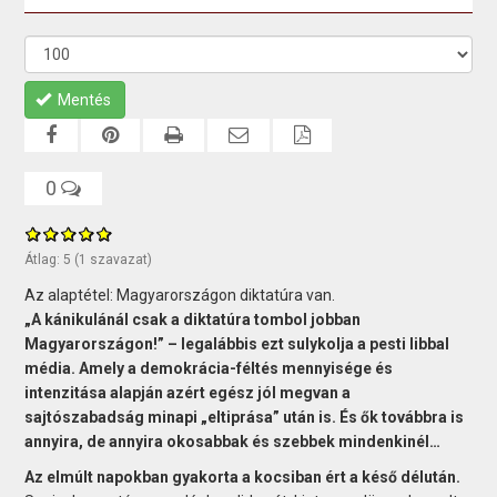
Mentés
0
Átlag:
5
(
1
szavazat)
Az alaptétel: Magyarországon diktatúra van.
„A kánikulánál csak a diktatúra tombol jobban
Magyarországon!” – legalábbis ezt sulykolja a pesti libbal
média. Amely a demokrácia-féltés mennyisége és
intenzitása alapján azért egész jól megvan a
sajtószabadság minapi „eltiprása” után is. És ők továbbra is
annyira, de annyira okosabbak és szebbek mindenkinél…
Az elmúlt napokban gyakorta a kocsiban ért a késő délután.