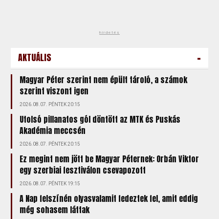
hirdetés
-
AKTUÁLIS
Magyar Péter szerint nem épült tároló, a számok
szerint viszont igen
2026.08.07. PÉNTEK 20:15
Utolsó pillanatos gól döntött az MTK és Puskás
Akadémia meccsén
2026.08.07. PÉNTEK 20:15
Ez megint nem jött be Magyar Péternek: Orbán Viktor
egy szerbiai fesztiválon csevapozott
2026.08.07. PÉNTEK 19:15
A Nap felszínén olyasvalamit fedeztek fel, amit eddig
még sohasem láttak