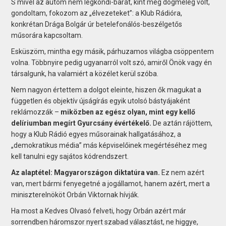
S mivel az autóm nem légkondi-barát, kint meg dögmeleg volt,
gondoltam, fokozom az „élvezeteket”: a Klub Rádióra,
konkrétan Drága Bolgár úr betelefonálós-beszélgetős
műsorára kapcsoltam.
Esküszöm, mintha egy másik, párhuzamos világba csöppentem
volna. Többnyire pedig ugyanarról volt szó, amiről Önök vagy én
társalgunk, ha valamiért a közélet kerül szóba.
Nem nagyon értettem a dolgot eleinte, hiszen ők magukat a
független és objektív újságírás egyik utolsó bástyájaként
reklámozzák –
miközben az egész olyan, mint egy kellő
delíriumban megírt Gyurcsány évértékelő.
De aztán rájöttem,
hogy a Klub Rádió egyes műsorainak hallgatásához, a
„demokratikus média” más képviselőinek megértéséhez meg
kell tanulni egy sajátos kódrendszert.
Az alaptétel: Magyarországon diktatúra van.
Ez nem azért
van, mert bármi fenyegetné a jogállamot, hanem azért, mert a
miniszterelnököt Orbán Viktornak hívják.
Ha most a Kedves Olvasó felveti, hogy Orbán azért már
sorrendben háromszor nyert szabad választást, ne higgye,