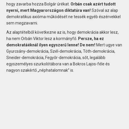
hogy zavarba hozza Bolgár úrékat.
Orbán csak azért tudott
nyerni, mert Magyarországon diktatúra van!
Szóval az alap
demokratikus axióma működését ne tessék egyéb észérvekkel
sem megzavarni.
Az alaptételből következne az is, hogy demokrácia akkor lesz,
ha nem Orbán Viktor lesz a kormányfő.
Persze, ha ez
demokratáéknál ilyen egyszerű lenne! De nem!
Mert ugye van
Gyurcsány-demokrácia, Szél-demokrácia, Tóth-demokrácia,
Sneider-demokrácia, Fegyőr-demokrácia, sőt, legalább
egyszemélyes szurkolótábora van a Bokros Lajos-féle és
nagyon szakértő „néphatalomnak” is.