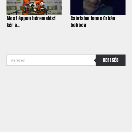
Most éppen béremelést
Csintalan lenne Orbán
kér a...
bohóca
KERESÉS