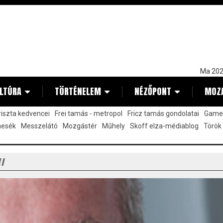
Ma 202
LTÚRA
TÖRTÉNELEM
NÉZŐPONT
MOZ
kriszta kedvencei
Frei tamás - metropol
Fricz tamás gondolatai
Gamez
mesék
Messzelátó
Mozgástér
Műhely
Skoff elza-médiablog
Török
Y