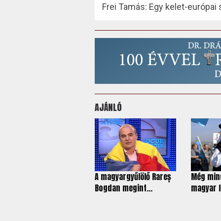
Frei Tamás: Egy kelet-európai 
AJÁNLÓ
A magyargyűlölő Rareș
Még mind
Bogdan megint...
magyar fa