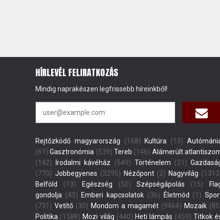
HÍRLEVÉL FELIRATKOZÁS
Mindig naprakészen legfrissebb híreinkből!
Rejtőzködő magyarország
(168)
Kultúra
(13)
Autómáni
(61)
Gasztronómia
(539)
Tereb
(146)
Alámerült atlantiszo
(142)
Irodalmi kávéház
(549)
Történelem
(21)
Gazdasá
(770)
Jobbegyenes
(3295)
Nézőpont
(2)
Nagyvilág
(1313
Belföld
(13)
Egészség
(50)
Szépségápolás
(15)
Fla
gondolja
(43)
Emberi kapcsolatok
(36)
Életmód
(1)
Spor
(731)
Vetítő
(30)
Mondom a magamét
(9464)
Mozaik
(85
Politika
(1588)
Mozi világ
(440)
Heti lámpás
(459)
Titkok é