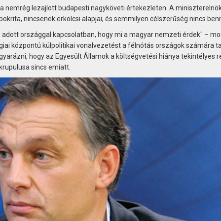
a nemrég lezajlott budapesti nagyköveti értekezleten. A miniszterelnö
pokrita, nincsenek erkölcsi alapjai, és semmilyen célszerűség nincs ben
 az adott országgal kapcsolatban, hogy mi a magyar nemzeti érdek" – m
ógiai központú külpolitikai vonalvezetést a félnótás országok számára ta
arázni, hogy az Egyesült Államok a költségvetési hiánya tekintélyes r
skrupulusa sincs emiatt.