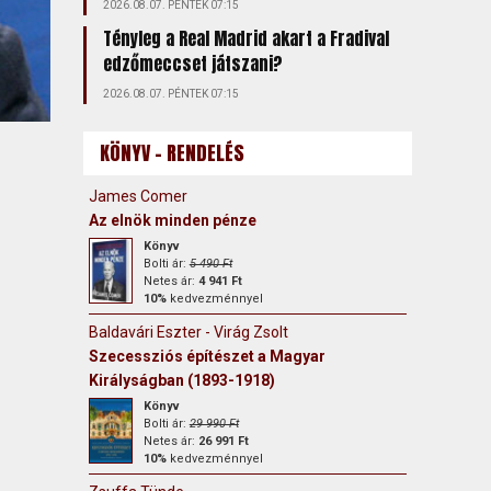
2026.08.07. PÉNTEK 07:15
Tényleg a Real Madrid akart a Fradival
edzőmeccset játszani?
2026.08.07. PÉNTEK 07:15
KÖNYV - RENDELÉS
James Comer
Az elnök minden pénze
Könyv
Bolti ár:
5 490 Ft
Netes ár:
4 941 Ft
10%
kedvezménnyel
Baldavári Eszter - Virág Zsolt
Szecessziós építészet a Magyar
Királyságban (1893-1918)
Könyv
Bolti ár:
29 990 Ft
Netes ár:
26 991 Ft
10%
kedvezménnyel