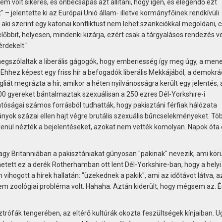
em volt sikeres, és önbecsapás azt állítani, hogy igen, és elegendő ezt
" – jelentette ki az Európai Unió állam- illetve kormányfőinek rendkívüli
 aki szerint egy katonai konfliktust nem lehet szankciókkal megoldani, 
előbbit, helyesen, mindenki kizárja, ezért csak a tárgyalásos rendezés 
rdekelt."
egszólaltak a liberális gágogók, hogy emberiesség így meg úgy, a men
Ehhez képest egy friss hír a befogadók liberális Mekkájából, a demokrá
gliát megrázta a hír, amikor a héten nyilvánosságra került egy jelentés,
00 gyereket bántalmaztak szexuálisan a 250 ezres Dél-Yorkshire-i
óságai számos forrásból tudhatták, hogy pakisztáni férfiak hálózata
ányok százai ellen hajt végre brutális szexuális bűncselekményeket. Tö
tétlenül nézték a bejelentéseket, azokat nem vették komolyan. Napok óta
agy Britanniában a pakisztániakat gúnyosan "pakinak" nevezik, ami körü
etett ez a derék Rotherhamban ott lent Dél-Yorkshire-ban, hogy a helyi
vihogott a hírek hallatán: "üzekednek a pakik", ami az időtávot látva, a
m zoológiai probléma volt. Hahaha. Aztán kiderült, hogy mégsem az. 
ztrófák tengerében, az eltérő kultúrák okozta feszültségek kínjaiban. 