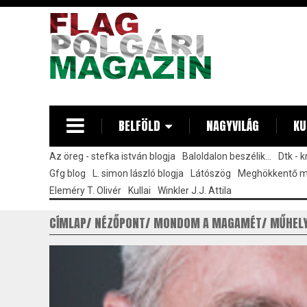
Ugrás
a
tartalomra
BELFÖLD
NAGYVILÁG
KU
Az öreg - stefka istván blogja
Baloldalon beszélik...
Dtk - 
Gfg blog
L. simon lászló blogja
Látószög
Meghökkentő 
Eleméry T. Olivér
Kullai
Winkler J.J. Attila
CÍMLAP
NÉZŐPONT
MONDOM A MAGAMÉT
MŰHEL