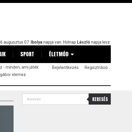
6 augusztus 07.
Ibolya
napja van. Holnap
László
napja lesz.
AIK
SPORT
ÉLETMÓD
 - minden, ami játék
Bejelentkezés
Regisztráció
 gábor elemez
KERESÉS