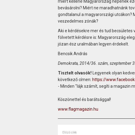
miért kellene Magyarország népének eze
bevásárolni? Miért ne maradhatnánk tová
gondtalanul a magyarországi utcákon? Mi
veszedelmes zónák?
Aki e kérdésekre mer és tud becsületes 
fölvetett kérdésre is: Magyarország ele
józan ész uralmában legyen érdekelt.
Bencsik András
Demokrata, 2014/36. szám, szeptember 3
Tisztelt olvasók!
Legyenek olyan kedves
következő címen:
https://www.faceboo
- Minden "lájk számít, segíti a magazin 
Köszönettel és barátsággal!
www.flagmagazin.hu
Előző cikk