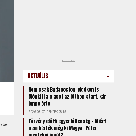
hirdetés
-
AKTUÁLIS
Nem csak Budapesten, vidéken is
élénkíti a piacot az Otthon start, kár
lenne érte
2026.08.07. PÉNTEK 08:15
Törvény előtti egyenlőtlenség – Miért
ésbé
nem kérték még ki Magyar Péter
mentelmi jogát?