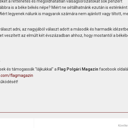
ket a rettenetes és megoldhatatlan válságsorozatokat sok pénzért
bbra is a béke békés népe? Miért ne sétálhatnánk ezután is esténként
ért legyenek nálunk is magyarok számára nem ajánlott vagy tiltott, me
választ adni, az nagyjából választ adott a második és harmadik idézetb
get veszített az elmúlt két évszázadban ahhoz, hogy mostantól a békéb
.
ek és támogassák "lájkukkal" a
Flag Polgári Magazin
facebook oldalát
k.com/flagmagazin
működését!
Követke