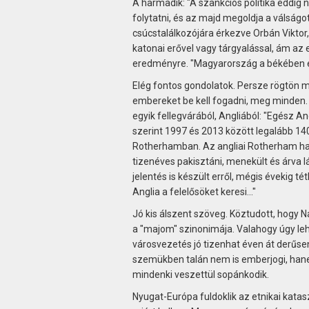
A harmadik: "A szankciós politika eddig n
folytatni, és az majd megoldja a válságot
csúcstalálkozójára érkezve Orbán Viktor,
katonai erővel vagy tárgyalással, ám az 
eredményre. "Magyarország a békében é
Elég fontos gondolatok. Persze rögtön m
embereket be kell fogadni, meg minden. 
egyik fellegvárából, Angliából: "Egész An
szerint 1997 és 2013 között legalább 14
Rotherhamban. Az angliai Rotherham hat
tizenéves pakisztáni, menekült és árva l
jelentés is készült erről, mégis évekig 
Anglia a felelősöket keresi..."
Jó kis álszent szöveg. Köztudott, hogy N
a "majom" szinonimája. Valahogy úgy leh
városvezetés jó tizenhat éven át derűsen 
szemükben talán nem is emberjogi, hane
mindenki veszettül sopánkodik.
Nyugat-Európa fuldoklik az etnikai katas