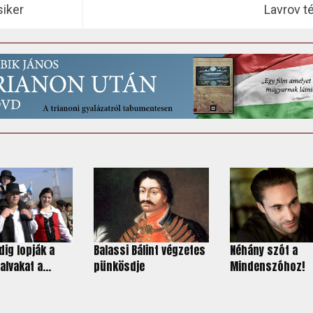
siker
Lavrov t
ig lopják a
Balassi Bálint végzetes
Néhány szót a
lvakat a...
pünkösdje
Mindenszóhoz!