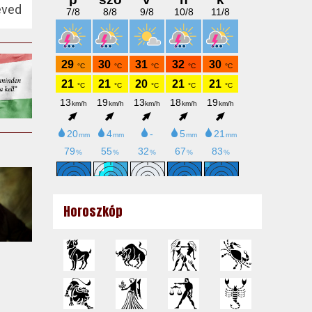
éved
Horoszkóp