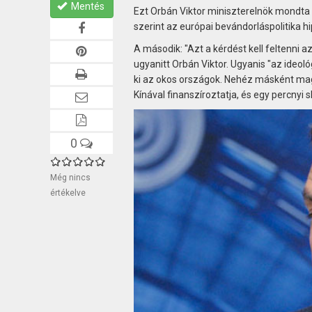
Mentés
Ezt Orbán Viktor miniszterelnök mondta 
szerint az európai bevándorláspolitika hi
A második: "Azt a kérdést kell feltenni
ugyanitt Orbán Viktor. Ugyanis "az ideol
ki az okos országok. Nehéz másként magy
Kínával finanszíroztatja, és egy percnyi 
0
Még nincs
értékelve