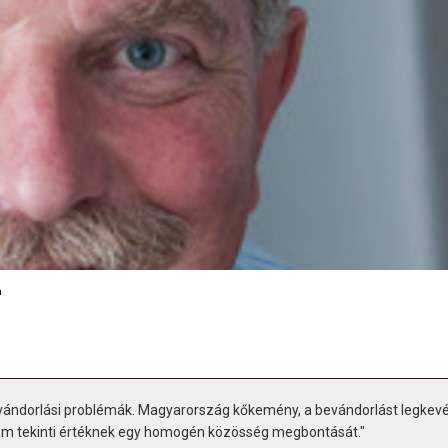
T
vándorlási problémák. Magyarország kőkemény, a bevándorlást legkev
nem tekinti értéknek egy homogén közösség megbontását."