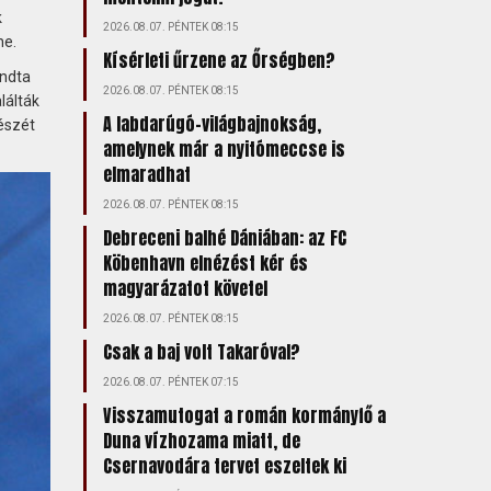
k
2026.08.07. PÉNTEK 08:15
ne.
Kísérleti űrzene az Őrségben?
ondta
2026.08.07. PÉNTEK 08:15
lálták
A labdarúgó-világbajnokság,
észét
amelynek már a nyitómeccse is
elmaradhat
2026.08.07. PÉNTEK 08:15
Debreceni balhé Dániában: az FC
Köbenhavn elnézést kér és
magyarázatot követel
2026.08.07. PÉNTEK 08:15
Csak a baj volt Takaróval?
2026.08.07. PÉNTEK 07:15
Visszamutogat a román kormányfő a
Duna vízhozama miatt, de
Csernavodára tervet eszeltek ki