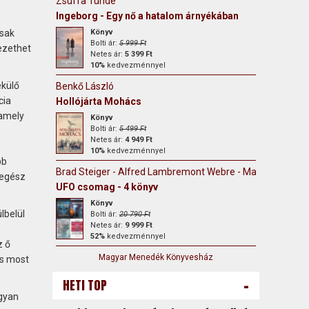
Zsuffa Tünde
Ingeborg - Egy nő a hatalom árnyékában
Könyv
csak
Bolti ár:
5 999 Ft
vezethet
Netes ár:
5 399 Ft
10%
kedvezménnyel
ekülő
Benkő László
cia
Hollójárta Mohács
 amely
Könyv
Bolti ár:
5 499 Ft
Netes ár:
4 949 Ft
10%
kedvezménnyel
bb
Brad Steiger - Alfred Lambremont Webre - Mary Rodwell -
 egész
UFO csomag - 4 könyv
Könyv
lbelül
Bolti ár:
20 790 Ft
Netes ár:
9 999 Ft
52%
kedvezménnyel
z ő
Magyar Menedék Könyvesház
És most
-
HETI TOP
Ugyan