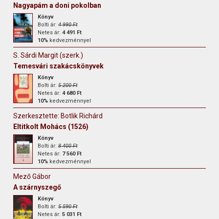
Nagyapám a doni pokolban
Könyv
Bolti ár:
4 990 Ft
Netes ár:
4 491 Ft
10%
kedvezménnyel
S. Sárdi Margit (szerk.)
Temesvári szakácskönyvek
Könyv
Bolti ár:
5 200 Ft
Netes ár:
4 680 Ft
10%
kedvezménnyel
Szerkesztette: Botlik Richárd
Eltitkolt Mohács (1526)
Könyv
Bolti ár:
8 400 Ft
Netes ár:
7 560 Ft
10%
kedvezménnyel
Mező Gábor
A szárnyszegő
Könyv
Bolti ár:
5 590 Ft
Netes ár:
5 031 Ft