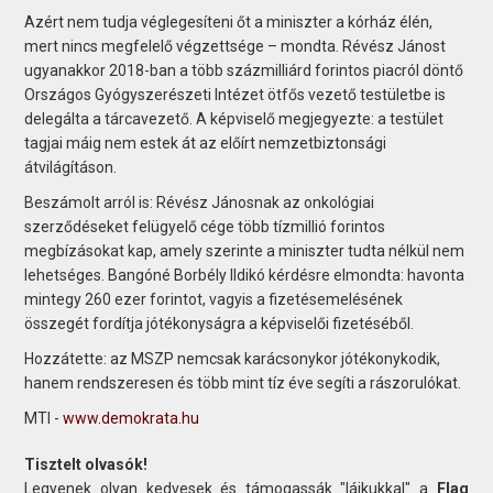
Azért nem tudja véglegesíteni őt a miniszter a kórház élén,
mert nincs megfelelő végzettsége – mondta. Révész Jánost
ugyanakkor 2018-ban a több százmilliárd forintos piacról döntő
Országos Gyógyszerészeti Intézet ötfős vezető testületbe is
delegálta a tárcavezető. A képviselő megjegyezte: a testület
tagjai máig nem estek át az előírt nemzetbiztonsági
átvilágításon.
Beszámolt arról is: Révész Jánosnak az onkológiai
szerződéseket felügyelő cége több tízmillió forintos
megbízásokat kap, amely szerinte a miniszter tudta nélkül nem
lehetséges. Bangóné Borbély Ildikó kérdésre elmondta: havonta
mintegy 260 ezer forintot, vagyis a fizetésemelésének
összegét fordítja jótékonyságra a képviselői fizetéséből.
Hozzátette: az MSZP nemcsak karácsonykor jótékonykodik,
hanem rendszeresen és több mint tíz éve segíti a rászorulókat.
MTI -
www.demokrata.hu
Tisztelt olvasók!
Legyenek olyan kedvesek és támogassák "lájkukkal" a
Flag