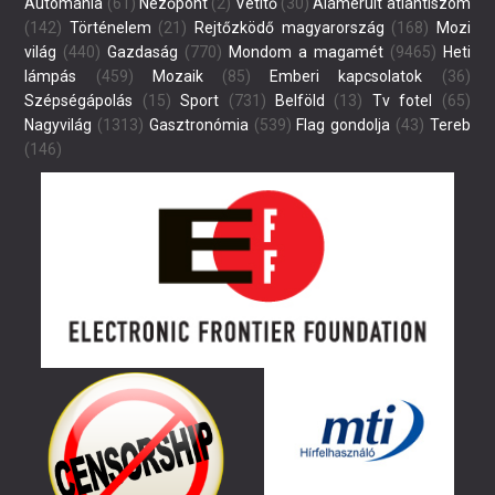
Autómánia
(61)
Nézőpont
(2)
Vetítő
(30)
Alámerült atlantiszom
(142)
Történelem
(21)
Rejtőzködő magyarország
(168)
Mozi
világ
(440)
Gazdaság
(770)
Mondom a magamét
(9465)
Heti
lámpás
(459)
Mozaik
(85)
Emberi kapcsolatok
(36)
Szépségápolás
(15)
Sport
(731)
Belföld
(13)
Tv fotel
(65)
Nagyvilág
(1313)
Gasztronómia
(539)
Flag gondolja
(43)
Tereb
(146)