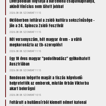
Liverpoolban folytatja a Barcelona csapatkapitánya,
akinél Vinícius nem látott jobbat
2026.08.08. SZOMBAT 11:15
Októberben feltárul a zsidó kultúra sokszínűsége –
jön a 24. Spinoza Zsidó Fesztivál
2026.08.08. SZOMBAT 11:15
Hét versenyszám, hét magyar érem – a váltó
megkoronázta az Eb-szereplést
2026.08.08. SZOMBAT 11:15
Egy 18 éves magyar "pedofilvadász" gyilkolhatott
Ausztriában
2026.08.08. SZOMBAT 11:15
Rendesen leégette magát a tiszás képviselő:
helyretették az emberek, miután Orbán Viktorba
akart belerúgni
2026.08.08. SZOMBAT 10:15
Feltárult a hullámsírból kiemelt német katonai