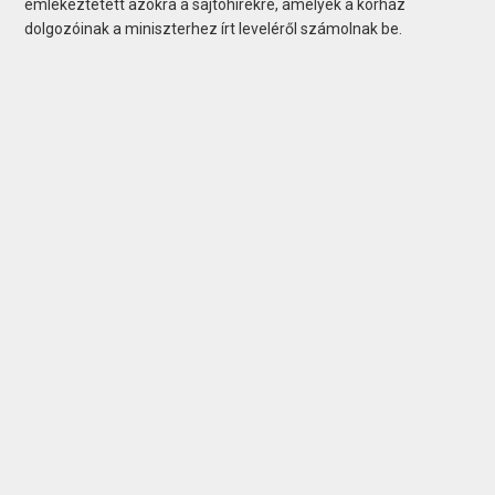
emlékeztetett azokra a sajtóhírekre, amelyek a kórház
dolgozóinak a miniszterhez írt leveléről számolnak be.