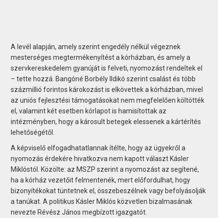
A levél alapján, amely szerint engedély nélkül végeznek
mesterséges megtermékenyítést a kórházban, és amely a
szervkereskedelem gyanúját is felveti, nyomozást rendeltek el
– tette hozzá. Bangóné Borbély Ildikó szerint csalást és több
százmillió forintos károkozást is elkövettek a kórházban, mivel
az uniós fejlesztési támogatásokat nem megfelelően költötték
el, valamint két esetben kórlapot is hamisítottak az
intézményben, hogy a károsult betegek elessenek a kártérítés
lehetőségétől.
A képviselő elfogadhatatlannak ítélte, hogy az ügyekről a
nyomozás érdekére hivatkozva nem kapott választ Kásler
Miklóstól. Közölte: az MSZP szerint a nyomozást az segítené,
ha a kórház vezetőit felmentenék, mert előfordulhat, hogy
bizonyítékokat tüntetnek el, összebeszélnek vagy befolyásolják
a tanúkat. A politikus Kásler Miklós közvetlen bizalmasának
nevezte Révész János megbízott igazgatót.