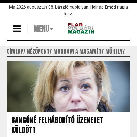
Ugrás
Ma 2026 augusztus 08.
László
napja van. Holnap
Emőd
napja
a
lesz.
tartalomra
MENU
CÍMLAP
NÉZŐPONT
MONDOM A MAGAMÉT
MŰHELY
BANGÓNÉ FELHÁBORÍTÓ ÜZENETET
KÜLDÖTT