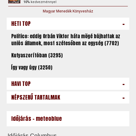
10%
kedvezménnyel
Magyar Menedék Könyvesház
-
HETI TOP
Politico: eddig Orbán Viktor háta mögé bújhattak az
uniós államok, most szétesőben az egység (7702)
Kutyaszorítóban (3295)
Így vagy úgy (3250)
-
HAVI TOP
-
NÉPSZERŰ TARTALMAK
Időjárás - meteoblue