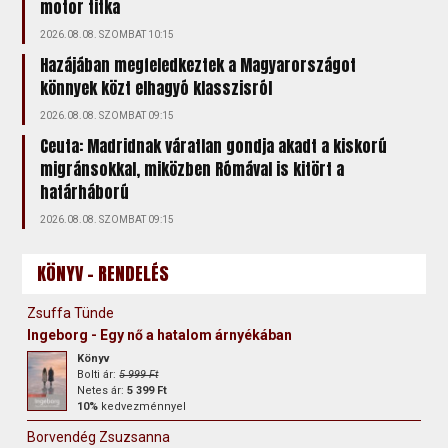
motor titka
2026.08.08. SZOMBAT 10:15
Hazájában megfeledkeztek a Magyarországot
könnyek közt elhagyó klasszisról
2026.08.08. SZOMBAT 09:15
Ceuta: Madridnak váratlan gondja akadt a kiskorú
migránsokkal, miközben Rómával is kitört a
határháború
2026.08.08. SZOMBAT 09:15
KÖNYV - RENDELÉS
Zsuffa Tünde
Ingeborg - Egy nő a hatalom árnyékában
Könyv
Bolti ár:
5 999 Ft
Netes ár:
5 399 Ft
10%
kedvezménnyel
Borvendég Zsuzsanna