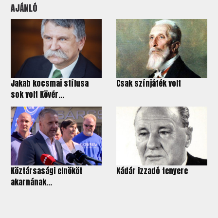
AJÁNLÓ
Jakab kocsmai stílusa
Csak színjáték volt
sok volt Kövér...
Köztársasági elnököt
Kádár izzadó tenyere
akarnának...