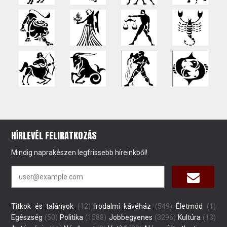
HÍRLEVÉL FELIRATKOZÁS
Mindig naprakészen legfrissebb híreinkből!
Titkok és talányok
(12)
Irodalmi kávéház
(549)
Életmód
(1)
Egészség
(50)
Politika
(1588)
Jobbegyenes
(3296)
Kultúra
(13)