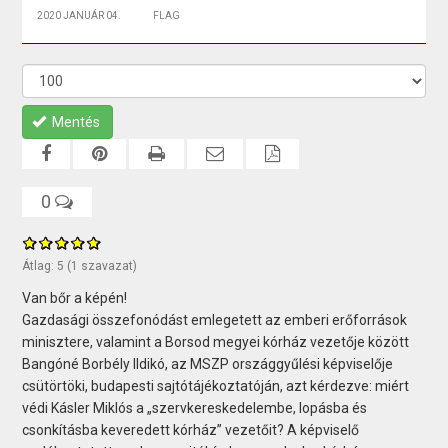
2020 JANUÁR 04.
FLAG
Mentés
0
Átlag:
5
(
1
szavazat)
Van bőr a képén!
Gazdasági összefonódást emlegetett az emberi erőforrások
minisztere, valamint a Borsod megyei kórház vezetője között
Bangóné Borbély Ildikó, az MSZP országgyűlési képviselője
csütörtöki, budapesti sajtótájékoztatóján, azt kérdezve: miért
védi Kásler Miklós a „szervkereskedelembe, lopásba és
csonkításba keveredett kórház” vezetőit? A képviselő