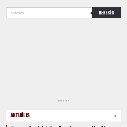
KERESÉS
hirdetés
-
AKTUÁLIS