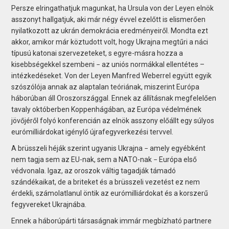
Persze elringathatjuk magunkat, ha Ursula von der Le­yen elnök
asszonyt hallgatjuk, aki már négy évvel ezelőtt is elismerően
nyilatkozott az ukrán demokrácia eredményeiről. Mondta ezt
akkor, amikor már köztudott volt, hogy Ukrajna megtűri a náci
típusú katonai szervezeteket, s egyre-másra hozza a
kisebbségekkel szembeni − az uniós normákkal ellentétes –
intézkedéseket. Von der Leyen Manfred Weberrel együtt egyik
szószólója annak az alaptalan teóriának, miszerint Európa
háborúban áll Oroszországgal. Ennek az állításnak megfelelően
tavaly októberben Koppenhágában, az Európa védelmének
jövőjéről folyó konferencián az elnök asszony előállt egy súlyos
eurómilliárdokat igénylő újrafegyverkezési tervvel.
A brüsszeli héják szerint ugyanis Ukrajna − amely egyébként
nem tagja sem az EU-nak, sem a NATO-nak − Európa első
védvonala. Igaz, az oroszok váltig tagadják támadó
szándékaikat, de a briteket és a brüsszeli vezetést ez nem
érdekli, számolatlanul öntik az eurómilliárdokat és a korszerű
fegyvereket Ukrajnába.
Ennek a háborúpárti társaságnak immár megbízható partnere