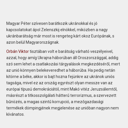
Magyar Péter szívesen barátkozik ukránokkal és jó
kapcsolatokat ápol Zelenszkij elnökkel, miközben a nagy
ukránbarátság már most is rengeteg kárt okoz Európának, s
azon belül Magyarországnak.
Orbán Viktor
tisztában volt e barátság várható veszélyei­vel,
azzal, hogy amíg Ukrajna háborúban áll Oroszországgal, addig
szó sem lehet a csatlakozási tárgyalások megkezdéséről, mert
az unió könnyen belekeveredhet a háborúba. Ha pedig netán
kitörne a béke, akkor is bajt hozna fejünkre az ukránok uniós
tagsága, mivel ez az ország egyrészt olyan messze van az
európai típusú demokráciától, mint Makó vitéz Jeruzsálemtől,
másrészt a titkosszolgálati hátterű terrorizmus, a szervezett
bűnözés, a magas szintű korrupció, a mezőgazdasági
termékek dömpingjének megjelenése az unió­ban nagyon nem
kívánatos.