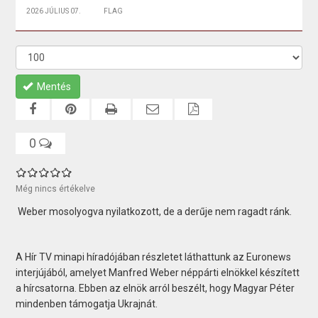
2026 JÚLIUS 07.
FLAG
Mentés
0
Még nincs értékelve
Weber mosolyogva nyilatkozott, de a derűje nem ragadt ránk.
A Hír TV minapi híradójában részletet láthattunk az Euronews
interjújából, amelyet Manfred Weber néppárti elnökkel készített
a hírcsatorna. Ebben az elnök arról beszélt, hogy Magyar Péter
mindenben támogatja Ukrajnát.