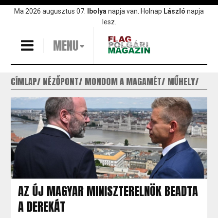
Ugrás
Ma 2026 augusztus 07.
Ibolya
napja van. Holnap
László
napja
a
lesz.
tartalomra
MENU
CÍMLAP
NÉZŐPONT
MONDOM A MAGAMÉT
MŰHELY
AZ ÚJ MAGYAR MINISZTERELNÖK BEADTA
A DEREKÁT