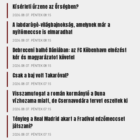
Kísérleti űrzene az Őrségben?
2026.08.07. PÉNTEK 08:15
A labdarúgó-világbajnokság, amelynek már a
nyitómeccse is elmaradhat
2026.08.07. PÉNTEK 08:15
Debreceni balhé Dániában: az FC Köbenhavn elnézést
kér és magyarázatot követel
2026.08.07. PÉNTEK 08:15
Csak a baj volt Takaróval?
2026.08.07. PÉNTEK 07:15
Visszamutogat a román kormányfő a Duna
vízhozama miatt, de Csernavodára tervet eszeltek ki
2026.08.07. PÉNTEK 07:15
Tényleg a Real Madrid akart a Fradival edzőmeccset
játszani?
2026.08.07. PÉNTEK 07:15