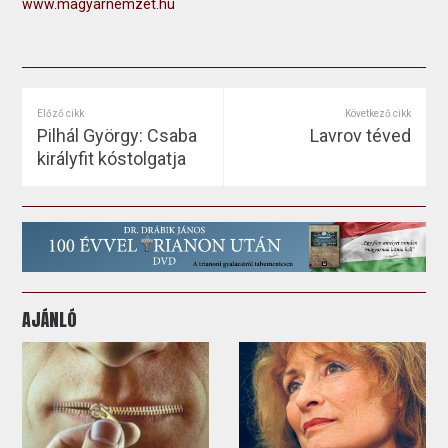
www.magyarnemzet.hu
Előző cikk
Következő cikk
Pilhál György: Csaba
Lavrov téved
királyfit kóstolgatja
AJÁNLÓ