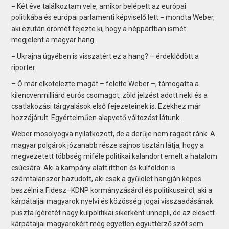
− Két éve találkoztam vele, amikor belépett az európai
politikába és európai parlamenti képviselő lett − mondta Weber,
aki ezután örömét fejezte ki, hogy a néppártban ismét
megjelent a magyar hang.
− Ukrajna ügyében is visszatért ez a hang? – érdeklődött a
riporter.
– Ő már elkötelezte magát – felelte Weber –, támogatta a
kilencvenmilliárd eurós csomagot, zöld jelzést adott neki és a
csatlakozási tárgyalások első fejezeteinek is. Ezekhez már
hozzájárult. Egyértelműen alapvető változást látunk.
Weber mosolyogva nyilatkozott, de a derűje nem ragadt ránk. A
magyar polgárok józanabb része sajnos tisztán látja, hogy a
megvezetett többség miféle politikai kalandort emelt a hatalom
csúcsára. Aki a kampány alatt itthon és külföldön is
számtalanszor hazudott, aki csak a gyűlölet hangján képes
beszélni a Fidesz–KDNP kormányzásáról és politikusairól, aki a
kárpátaljai magyarok nyelvi és közösségi jogai visszaadásának
puszta ígéretét nagy külpolitikai sikerként ünnepli, de az elesett
kárpátaljai magyarokért még egyetlen együttérző szót sem