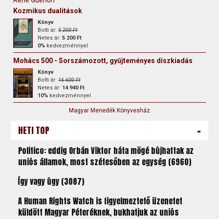
Kozmikus dualitások
Könyv
Bolti ár:
5 200 Ft
Netes ár:
5 200 Ft
0%
kedvezménnyel
Mohács 500 - Sorszámozott, gyűjteményes díszkiadás
Könyv
Bolti ár:
16 600 Ft
Netes ár:
14 940 Ft
10%
kedvezménnyel
Magyar Menedék Könyvesház
-
HETI TOP
Politico: eddig Orbán Viktor háta mögé bújhattak az
uniós államok, most szétesőben az egység (6960)
Így vagy úgy (3087)
A Human Rights Watch is figyelmeztető üzenetet
küldött Magyar Péteréknek, bukhatjuk az uniós