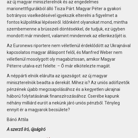
az új magyar miniszterelnök és az engedelmes
marionettfigurákból álló Tisza Párt. Magyar Péter a gyakori
botrányos viselkedésével igyekszik elterelni a figyelmet a
fontos külpolitikai lépéseiről. Időnként olyanokat mond, mintha
szembemenne a brüsszeli döntésekkel, de tudjuk, ez ügyben
mondott már mindent, valamint mindennek az ellenkezőjét is.
Az Euronews riportere nem véletlenül érdeklődött az Ukrajnával
kapcsolatos magyar álláspont felől, és Manfred Weber nem
véletlenül mosolygott oly magabiztosan, amikor Magyar
Péterre utalva ezt felelte: – Ő már elkötelezte magát.
A néppárti elnök elárulta az igazságot: az új magyar
miniszterelnök beadta a derekát. Mihez is? Az uniós adófizetők
pénzének újabb megcsapolásához és a kegyetlen ukrajnai
háború folytatásának finanszírozásához. Cserébe kapunk
néhány milliárd eurót a nekünk járó uniós pénzből. Tényleg
ennyit ér a magyarok becsülete?
Bánó Attila
A szerző író, újságíró