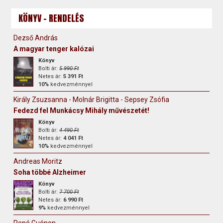
KÖNYV - RENDELÉS
Dezső András
A magyar tenger kalózai
Könyv
Bolti ár:
5 990 Ft
Netes ár:
5 391 Ft
10%
kedvezménnyel
Király Zsuzsanna - Molnár Brigitta - Sepsey Zsófia
Fedezd fel Munkácsy Mihály művészetét!
Könyv
Bolti ár:
4 490 Ft
Netes ár:
4 041 Ft
10%
kedvezménnyel
Andreas Moritz
Soha többé Alzheimer
Könyv
Bolti ár:
7 700 Ft
Netes ár:
6 990 Ft
9%
kedvezménnyel
René Guénon