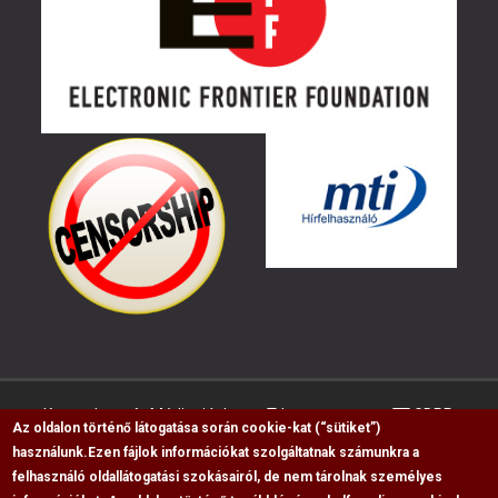
Kapcsolat
Médiaajánlat
Impresszum
GDPR
Az oldalon történő látogatása során cookie-kat (“sütiket”)
használunk.
Ezen fájlok információkat szolgáltatnak számunkra a
felhasználó oldallátogatási szokásairól, de nem tárolnak személyes
RSS