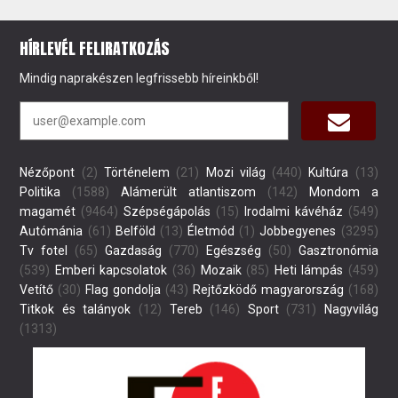
HÍRLEVÉL FELIRATKOZÁS
Mindig naprakészen legfrissebb híreinkből!
Nézőpont
(2)
Történelem
(21)
Mozi világ
(440)
Kultúra
(13)
Politika
(1588)
Alámerült atlantiszom
(142)
Mondom a
magamét
(9464)
Szépségápolás
(15)
Irodalmi kávéház
(549)
Autómánia
(61)
Belföld
(13)
Életmód
(1)
Jobbegyenes
(3295)
Tv fotel
(65)
Gazdaság
(770)
Egészség
(50)
Gasztronómia
(539)
Emberi kapcsolatok
(36)
Mozaik
(85)
Heti lámpás
(459)
Vetítő
(30)
Flag gondolja
(43)
Rejtőzködő magyarország
(168)
Titkok és talányok
(12)
Tereb
(146)
Sport
(731)
Nagyvilág
(1313)