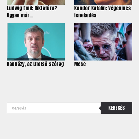
Ludwig Emil: Diktatúra?
Kondor Katalin: Végenincs
Ugyan már…
fenekedés
Hadházy, az utolsó szótag
Mese
KERESÉS