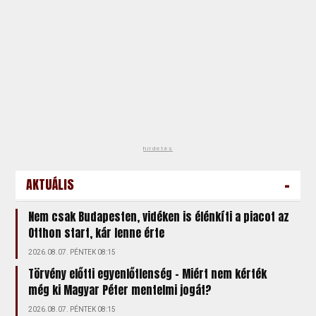
hirdetés
-
AKTUÁLIS
Nem csak Budapesten, vidéken is élénkíti a piacot az
Otthon start, kár lenne érte
2026.08.07. PÉNTEK 08:15
Törvény előtti egyenlőtlenség – Miért nem kérték
még ki Magyar Péter mentelmi jogát?
2026.08.07. PÉNTEK 08:15