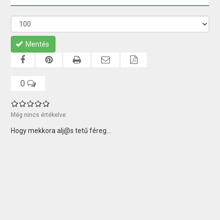
Mentés
0
Még nincs értékelve
Hogy mekkora alj@s tetű féreg...