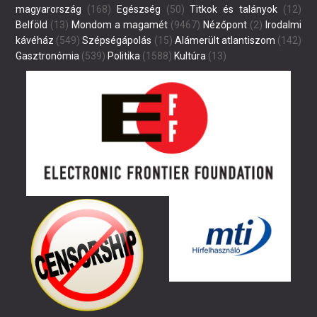
magyarország
(168)
Egészség
(50)
Titkok és talányok
(12)
Belföld
(13)
Mondom a magamét
(9467)
Nézőpont
(2)
Irodalmi
kávéház
(549)
Szépségápolás
(15)
Alámerült atlantiszom
(142)
Gasztronómia
(539)
Politika
(1588)
Kultúra
(13)