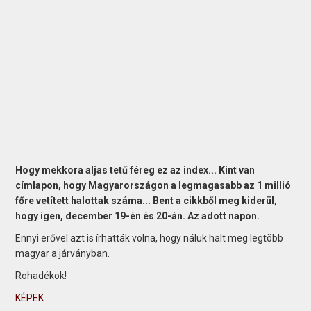
Hogy mekkora aljas tetű féreg ez az index... Kint van
címlapon, hogy Magyarországon a legmagasabb az 1 millió
főre vetített halottak száma... Bent a cikkből meg kiderül,
hogy igen, december 19-én és 20-án. Az adott napon.
Ennyi erővel azt is írhatták volna, hogy náluk halt meg legtöbb
magyar a járványban.
Rohadékok!
KÉPEK