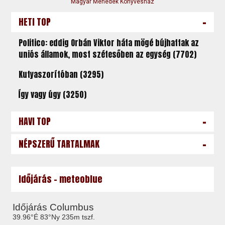
Magyar Menedék Könyvesház
-
HETI TOP
Politico: eddig Orbán Viktor háta mögé bújhattak az
uniós államok, most szétesőben az egység (7702)
Kutyaszorítóban (3295)
Így vagy úgy (3250)
-
HAVI TOP
-
NÉPSZERŰ TARTALMAK
Időjárás - meteoblue