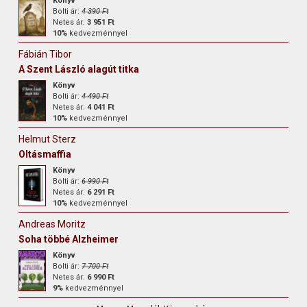
Könyv
Bolti ár:
4 390 Ft
Netes ár:
3 951 Ft
10%
kedvezménnyel
Fábián Tibor
A Szent László alagút titka
Könyv
Bolti ár:
4 490 Ft
Netes ár:
4 041 Ft
10%
kedvezménnyel
Helmut Sterz
Oltásmaffia
Könyv
Bolti ár:
6 990 Ft
Netes ár:
6 291 Ft
10%
kedvezménnyel
Andreas Moritz
Soha többé Alzheimer
Könyv
Bolti ár:
7 700 Ft
Netes ár:
6 990 Ft
9%
kedvezménnyel