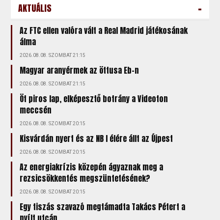
-
AKTUÁLIS
Az FTC ellen valóra vált a Real Madrid játékosának
álma
2026.08.08. SZOMBAT 21:15
Magyar aranyérmek az öttusa Eb-n
2026.08.08. SZOMBAT 21:15
Öt piros lap, elképesztő botrány a Videoton
meccsén
2026.08.08. SZOMBAT 20:15
Kisvárdán nyert és az NB I élére állt az Újpest
2026.08.08. SZOMBAT 20:15
Az energiakrízis közepén ágyaznak meg a
rezsicsökkentés megszüntetésének?
2026.08.08. SZOMBAT 20:15
Egy tiszás szavazó megtámadta Takács Pétert a
nyílt utcán