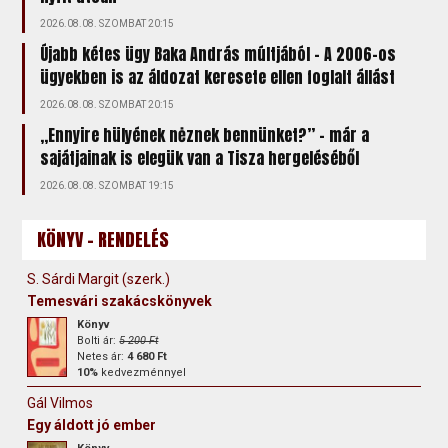
2026.08.08. SZOMBAT 20:15
Újabb kétes ügy Baka András múltjából – A 2006-os
ügyekben is az áldozat keresete ellen foglalt állást
2026.08.08. SZOMBAT 20:15
„Ennyire hülyének nėznek bennünket?” – már a
sajátjainak is elegük van a Tisza hergeléséből
2026.08.08. SZOMBAT 19:15
KÖNYV - RENDELÉS
S. Sárdi Margit (szerk.)
Temesvári szakácskönyvek
Könyv
Bolti ár:
5 200 Ft
Netes ár:
4 680 Ft
10%
kedvezménnyel
Gál Vilmos
Egy áldott jó ember