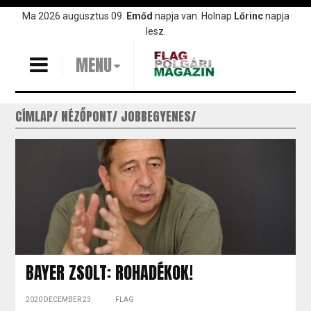
Ugrás
Ma 2026 augusztus 09.
Emőd
napja van. Holnap
Lőrinc
napja
a
lesz.
tartalomra
MENU
CÍMLAP
NÉZŐPONT
JOBBEGYENES
BAYER ZSOLT: ROHADÉKOK!
2020 DECEMBER 23.
FLAG