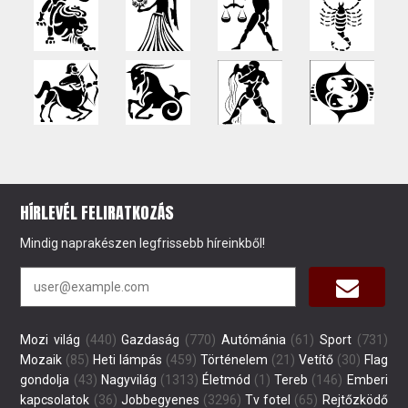
HÍRLEVÉL FELIRATKOZÁS
Mindig naprakészen legfrissebb híreinkből!
Mozi világ
(440)
Gazdaság
(770)
Autómánia
(61)
Sport
(731)
Mozaik
(85)
Heti lámpás
(459)
Történelem
(21)
Vetítő
(30)
Flag
gondolja
(43)
Nagyvilág
(1313)
Életmód
(1)
Tereb
(146)
Emberi
kapcsolatok
(36)
Jobbegyenes
(3296)
Tv fotel
(65)
Rejtőzködő