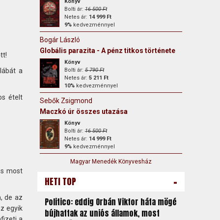
Könyv
Bolti ár:
16 500 Ft
Netes ár:
14 999 Ft
9%
kedvezménnyel
Bogár László
Globális parazita - A pénz titkos története
tt!
Könyv
Bolti ár:
5 790 Ft
lábát a
Netes ár:
5 211 Ft
10%
kedvezménnyel
s ételt
Sebők Zsigmond
Maczkó úr összes utazása
Könyv
Bolti ár:
16 500 Ft
Netes ár:
14 999 Ft
9%
kedvezménnyel
Magyar Menedék Könyvesház
És most
-
HETI TOP
, de az
Politico: eddig Orbán Viktor háta mögé
az egyik
bújhattak az uniós államok, most
fizeti a