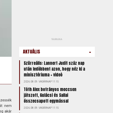
hirdetés
-
AKTUÁLIS
Szürreális: Lannert Judit száz nap
után ledöbbent azon, hogy néz ki a
minisztériuma + videó
2026.08.09. VASÁRNAP 11:15
Tóth Alex botrányos meccsen
játszott, Gulácsi és Sallai
összecsapott egymással
fizessék
mát: nem
2026.08.09. VASÁRNAP 11:15
eg akár