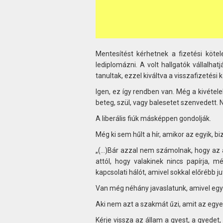
Mentesítést kérhetnek a fizetési kötel
lediplomázni. A volt hallgatók vállalhat
tanultak, ezzel kiváltva a visszafizetési 
Igen, ez így rendben van. Még a kivétel
beteg, szül, vagy balesetet szenvedett. 
A liberális fiúk másképpen gondolják.
Még ki sem hűlt a hír, amikor az egyik,
„(…)Bár azzal nem számolnak, hogy az 
attól, hogy valakinek nincs papírja, 
kapcsolati hálót, amivel sokkal előrébb ju
Van még néhány javaslatunk, amivel egy
Aki nem azt a szakmát űzi, amit az egyet
Kérje vissza az állam a gyest, a gyedet