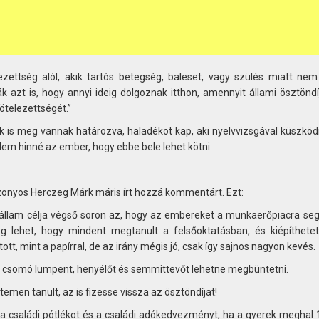
ezettség alól, akik tartós betegség, baleset, vagy szülés miatt nem
ják azt is, hogy annyi ideig dolgoznak itthon, amennyit állami ösztönd
kötelezettségét.”
ek is meg vannak határozva, haladékot kap, aki nyelvvizsgával küszköd
Nem hinné az ember, hogy ebbe bele lehet kötni.
 bizonyos Herczeg Márk máris írt hozzá kommentárt. Ezt:
állam célja végső soron az, hogy az embereket a munkaerőpiacra segí
még lehet, hogy mindent megtanult a felsőoktatásban, és kiépíthetet
tott, mint a papírral, de az irány mégis jó, csak így sajnos nagyon kevés.
 csomó lumpent, henyélőt és semmittevőt lehetne megbüntetni.
emen tanult, az is fizesse vissza az ösztöndíjat!
, a családi pótlékot és a családi adókedvezményt, ha a gyerek meghal