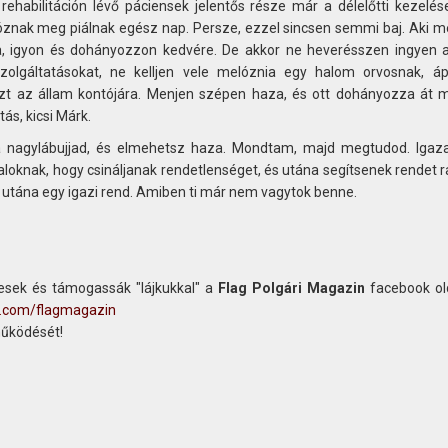
rehabilitáción lévő páciensek jelentős része már a délelőtti kezelés
óznak meg piálnak egész nap. Persze, ezzel sincsen semmi baj. Aki m
ba, igyon és dohányozzon kedvére. De akkor ne heverésszen ingyen a
olgáltatásokat, ne kelljen vele melóznia egy halom orvosnak, áp
zt az állam kontójára. Menjen szépen haza, és ott dohányozza át 
ás, kicsi Márk.
 a nagylábujjad, és elmehetsz haza. Mondtam, majd megtudod. Igaz
oknak, hogy csináljanak rendetlenséget, és utána segítsenek rendet r
s utána egy igazi rend. Amiben ti már nem vagytok benne.
sek és támogassák "lájkukkal" a
Flag Polgári Magazin
facebook old
k.com/flagmagazin
működését!