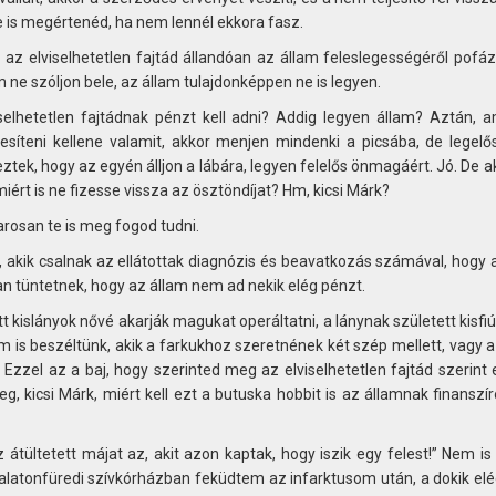
e is megértenéd, ha nem lennél ekkora fasz.
g az elviselhetetlen fajtád állandóan az állam feleslegességéről pofá
m ne szóljon bele, az állam tulajdonképpen ne is legyen.
elhetetlen fajtádnak pénzt kell adni? Addig legyen állam? Aztán, a
jesíteni kellene valamit, akkor menjen mindenki a picsába, de legelő
ztek, hogy az egyén álljon a lábára, legyen felelős önmagáért. Jó. De a
iért is ne fizesse vissza az ösztöndíjat? Hm, kicsi Márk?
marosan te is meg fogod tudni.
, akik csalnak az ellátottak diagnózis és beavatkozás számával, hogy 
an tüntetnek, hogy az állam nem ad nekik elég pénzt.
tt kislányok nővé akarják magukat operáltatni, a lánynak született kisfi
m is beszéltünk, akik a farkukhoz szeretnének két szép mellett, vagy 
. Ezzel az a baj, hogy szerinted meg az elviselhetetlen fajtád szerin
 kicsi Márk, miért kell ezt a butuska hobbit is az államnak finanszír
z átültetett májat az, akit azon kaptak, hogy iszik egy felest!” Nem is
alatonfüredi szívkórházban feküdtem az infarktusom után, a dokik elé