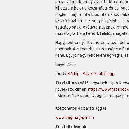
panaszkodtak, hogy az infarktus utáni 
kihúzza a belét a kocsmába, és ott bag
dögleni, járjon infarktus után kocsmá
szívkórházban, ne vegye igénybe a sz
szakápolónak, gyógytornásznak, minde
másvilágra. Ez a felnőtt, felelős magatart
Nagyjából ennyi. Kiveheted a szádból
pápának. Azt mondta Őszentsége a fiatal
kéne. Egy jó nagy rendetlenség végre, é
Bayer Zsolt
forrás:
Bádog - Bayer Zsolt blogja
Tisztelt olvasók!
Legyenek olyan kedve
következő címen:
https://www.faceboo
- Minden "lájk számít, segíti a magazin 
Köszönettel és barátsággal!
www.flagmagazin.hu
Tisztelt olvasók!