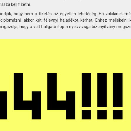
ssza kell fizetni.
ondják, hogy nem a fizetés az egyetlen lehetőség. Ha valakinek mé
diplomázni, akkor két félévnyi haladékot kérhet. Ehhez mellékelni k
i igazolja, hogy a volt hallgató épp a nyelvvizsga bizonyítvány megsz