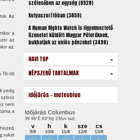
szétesőben az egység (8928)
Kutyaszorítóban (3859)
ztok. Az
A Human Rights Watch is figyelmeztető
mikor a
üzenetet küldött Magyar Péteréknek,
ször az
bukhatjuk az uniós pénzeket (3498)
kkor az,
-
HAVI TOP
-
NÉPSZERŰ TARTALMAK
a TB-től
úk pedig
Időjárás - meteoblue
a szőrös
t ez nem
oznia a
 hiszed,
g sokat