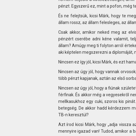
pénzt. Egyszerű ez, mint a pofon, még t
És ne felejtsük, kicsi Márk, hogy te me
állam rossz, az állam felesleges, az álla
Csak akkor, amikor neked meg az elvis
pénzért cserébe adni kéne valamit, tel
állam? Amúgy meg ti folyton arról érteke
aki képtelen megszerezni a diplomáját, m
Nincsen ez így jól, kicsi Márk, és ezt ha
Nincsen az úgy jól, hogy vannak orvosok
több pénzt kapjanak, aztán az első sorb
Nincsen az úgy jól, hogy a fiúnak születe
férfinak. És akkor még a vegyesekről ne
mellkasukhoz egy cuki, szoros kis pinát
betegség. De akkor hadd kérdezzem meg,
TB-n keresztül?
Azt írod kicsi Márk, hogy „adja vissza a
mennyire igazad van! Tudod, amikor a b