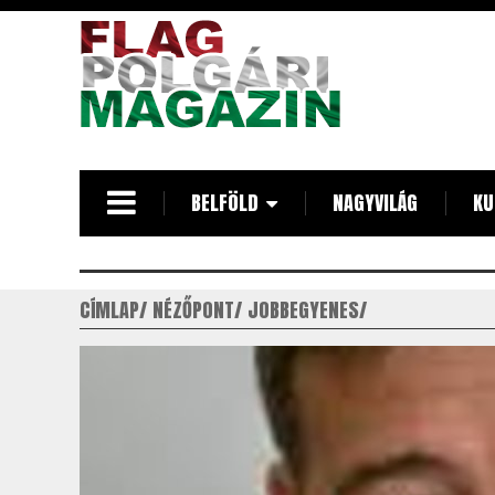
Ugrás
a
tartalomra
BELFÖLD
NAGYVILÁG
KU
CÍMLAP
NÉZŐPONT
JOBBEGYENES