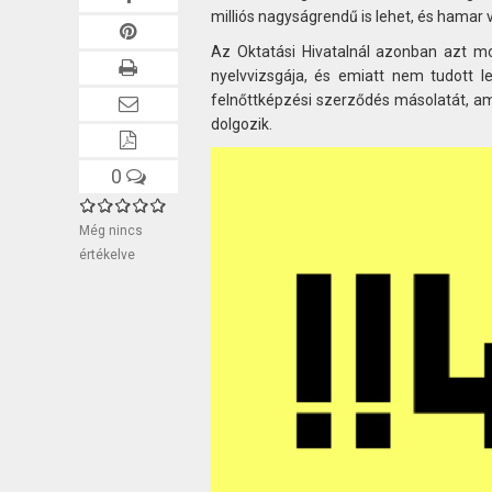
milliós nagyságrendű is lehet, és hamar vi
Az Oktatási Hivatalnál azonban azt m
nyelvvizsgája, és emiatt nem tudott le
felnőttképzési szerződés másolatát, am
dolgozik.
0
Még nincs
értékelve