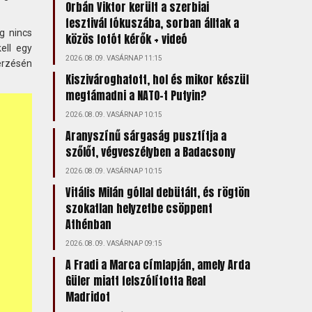
Orbán Viktor került a szerbiai
fesztivál fókuszába, sorban álltak a
g nincs
közös fotót kérők + videó
ell egy
2026.08.09. VASÁRNAP 11:15
erzésén
Kiszivároghatott, hol és mikor készül
megtámadni a NATO-t Putyin?
2026.08.09. VASÁRNAP 10:15
Aranyszínű sárgaság pusztítja a
szőlőt, végveszélyben a Badacsony
2026.08.09. VASÁRNAP 10:15
Vitális Milán góllal debütált, és rögtön
szokatlan helyzetbe csöppent
Athénban
2026.08.09. VASÁRNAP 09:15
A Fradi a Marca címlapján, amely Arda
Güler miatt felszólította Real
Madridot