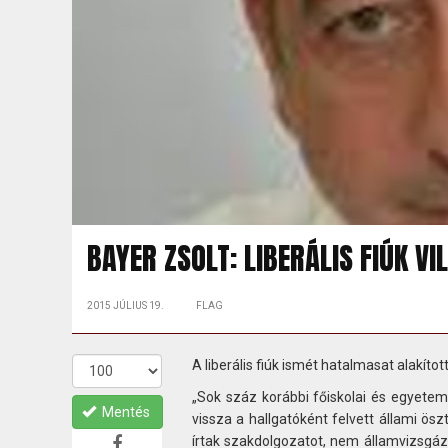
BAYER ZSOLT: LIBERÁLIS FIÚK VI
2015 JÚLIUS 19.
FLAG
A liberális fiúk ismét hatalmasat alakítot
„Sok száz korábbi főiskolai és egyetemi
Mentés
vissza a hallgatóként felvett állami ös
írtak szakdolgozatot, nem államvizsgáz