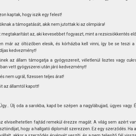
zon kaptak, hogy iszik egy felest!
knak a támogatását, akik nem jutottak ki az olimpiára!
t megtakarítást az, aki kevesebbet fogyaszt, mint a rezsicsökkentés elő
 már az öltözőben elesik, és kórházba kell vinni, így be se teszi a 
díjas kedvezményt!
inek az állam támogatja a gyógyszereit, véletlenül lisztes vagy cukro
apban vett gyógyszerei után járó kedvezményt!
és nem ugrál, fizessen teljes árat!
t az államtól kapott!
. Úgy… Ülj oda a sarokba, kapd be szépen a nagylábujjad, ügyes vagy. 
 elviselhetetlen fajtád remekül érezze magát. A világ sem azért van
ztöndíjat, hogy a hallgató diplomát szerezzen. Ez egy szerződés. Ha 
vállalt, akkor a szerződés érvényét veszíti, és a nem teljesítő fél vissza