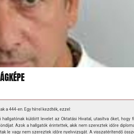
LÁGKÉPE
tak a 444-en. Egy hírrel kezdték, ezzel:
 hallgatónak küldött levelet az Oktatási Hivatal, utasítva őket, hogy 
ztöndíjat. Azok a hallgatók érintettek, akik nem szereztek időre diplo
tak le vagy nem szereztek időre nyelvvizsgát. A visszatérítendő össz