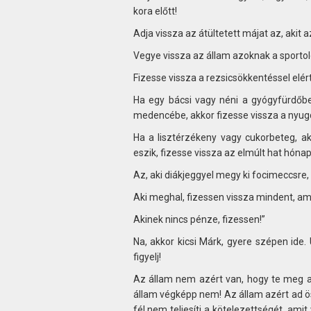
kora előtt!
Adja vissza az átültetett májat az, akit a
Vegye vissza az állam azoknak a sportoló
Fizesse vissza a rezsicsökkentéssel elér
Ha egy bácsi vagy néni a gyógyfürdőben
medencébe, akkor fizesse vissza a nyug
Ha a lisztérzékeny vagy cukorbeteg, ak
eszik, fizesse vissza az elmúlt hat hón
Az, aki diákjeggyel megy ki focimeccsre, 
Aki meghal, fizessen vissza mindent, ami
Akinek nincs pénze, fizessen!”
Na, akkor kicsi Márk, gyere szépen ide
figyelj!
Az állam nem azért van, hogy te meg az
állam végképp nem! Az állam azért ad ös
fél nem teljesíti a kötelezettségét, amit 