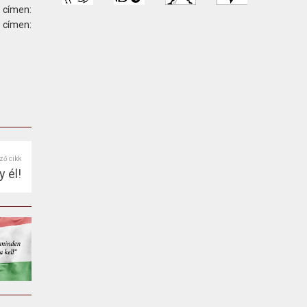
 címen:
ímen:
ző cikk
 él!