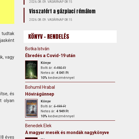
2026.08.09. VASÁRNAP 08:15
Visszatért a gázpiaci rémálom
2026.08.09. VASÁRNAP 08:15
 tudtak
KÖNYV - RENDELÉS
íjasként
Botka István
Ébredés a Covid-19 után
ik, vagy
Könyv
Bolti ár:
4 490 Ft
Netes ár:
4 041 Ft
10%
kedvezménnyel
Bohumil Hrabal
tse, és
Hóvirágünnep
t olyan
Könyv
Bolti ár:
5 499 Ft
Netes ár:
4 949 Ft
10%
kedvezménnyel
Benedek Elek
A magyar mesék és mondák nagykönyve
 18 éves