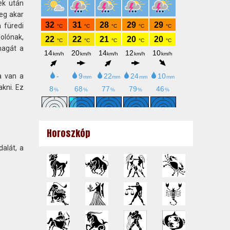
ek után
eg akar
 füredi
olónak,
magát a
a van a
akni. Ez
Horoszkóp
alát, a