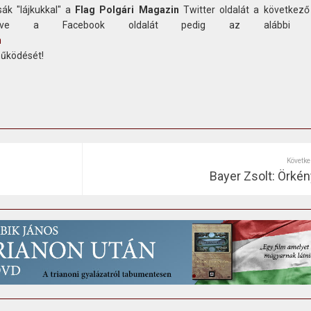
ák "lájkukkal" a
Flag Polgári Magazin
Twitter oldalát a következő
etve a Facebook oldalát pedig az alábbi c
n
működését!
Követke
Bayer Zsolt: Örkény