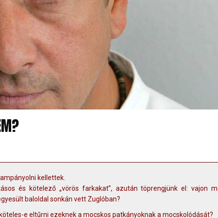
LEM?
ampányolni kellettek.
ásos és kötelező „vörös farkakat”, azután töprengjünk el: vajon m
egyesült baloldal sonkán vett Zuglóban?
os- köteles-e eltűrni ezeknek a mocskos patkányoknak a mocskolódását?