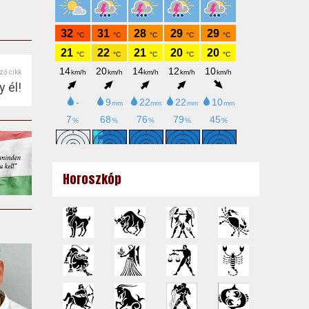
ző cikk
 él!
Horoszkóp