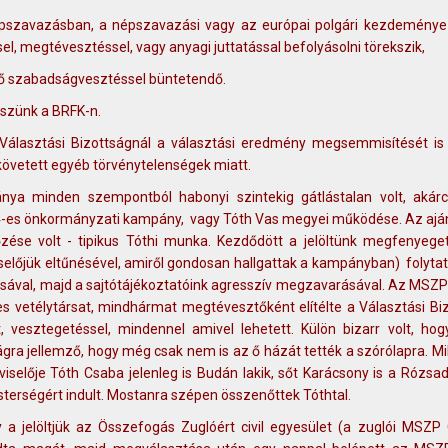
 népszavazásban, a népszavazási vagy az európai polgári kezdemény
l, megtévesztéssel, vagy anyagi juttatással befolyásolni törekszik,
edő szabadságvesztéssel büntetendő.
eszünk a BRFK-n.
Választási Bizottságnál a választási eredmény megsemmisítését is 
követett egyéb törvénytelenségek miatt.
ánya minden szempontból habonyi szintekig gátlástalan volt, akár
014-es önkormányzati kampány, vagy Tóth Vas megyei működése. Az ajá
ése volt - tipikus Tóthi munka. Kezdődött a jelöltünk megfenyeget
selőjük eltűnésével, amiről gondosan hallgattak a kampányban) folytat
ásával, majd a sajtótájékoztatóink agresszív megzavarásával. Az MSZ
es vetélytársat, mindhármat megtévesztőként elítélte a Választási Biz
, vesztegetéssel, mindennel amivel lehetett. Külön bizarr volt, hog
ágra jellemző, hogy még csak nem is az ő házát tették a szórólapra. 
iselője Tóth Csaba jelenleg is Budán lakik, sőt Karácsony is a Rózs
sterségért indult. Mostanra szépen összenőttek Tóthtal.
 a jelöltjük az Összefogás Zuglóért civil egyesület (a zuglói MSZP 