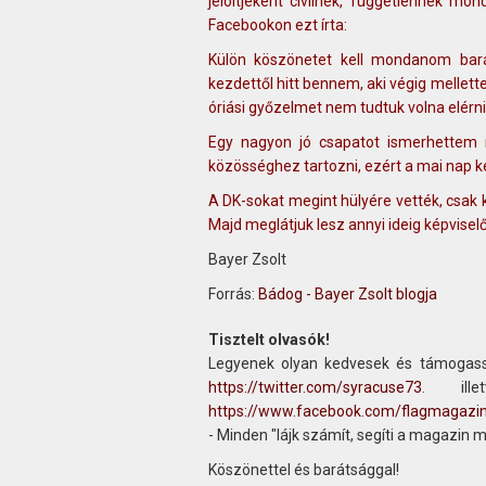
jelöltjeként civilnek, függetlennek 
Facebookon ezt írta:
Külön köszönetet kell mondanom bará
kezdettől hitt bennem, aki végig mellett
óriási győzelmet nem tudtuk volna elérni
Egy nagyon jó csapatot ismerhettem 
közösséghez tartozni, ezért a mai nap 
A DK-sokat megint hülyére vették, csak ka
Majd meglátjuk lesz annyi ideig képviselő
Bayer Zsolt
Forrás:
Bádog - Bayer Zsolt blogja
Tisztelt olvasók!
Legyenek olyan kedvesek és támogass
https://twitter.com/syracuse73
. ill
https://www.facebook.com/flagmagazi
- Minden "lájk számít, segíti a magazin 
Köszönettel és barátsággal!