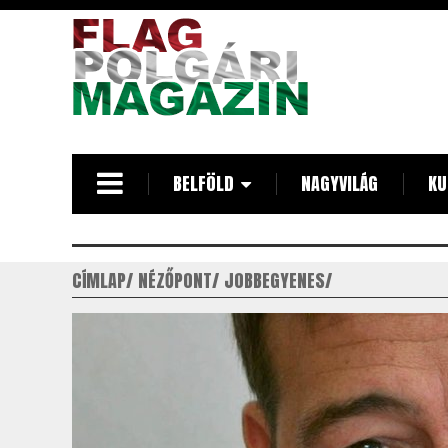
Ugrás
a
tartalomra
BELFÖLD
NAGYVILÁG
KU
CÍMLAP
NÉZŐPONT
JOBBEGYENES