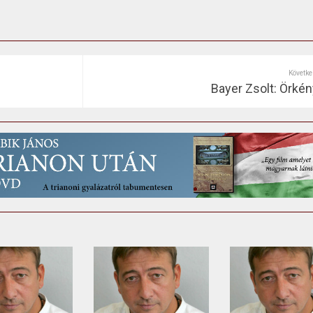
Követke
Bayer Zsolt: Örkény