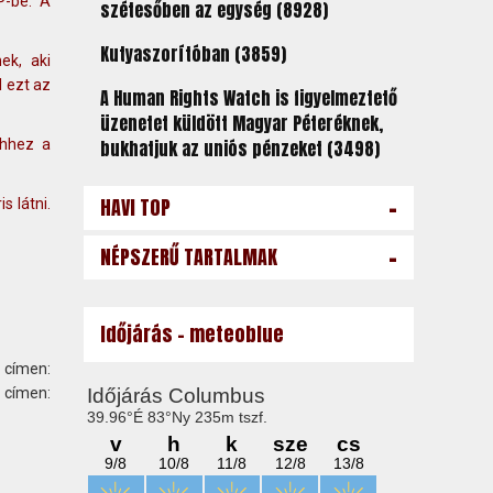
P-be. A
szétesőben az egység (8928)
Kutyaszorítóban (3859)
ek, aki
l ezt az
A Human Rights Watch is figyelmeztető
üzenetet küldött Magyar Péteréknek,
ehhez a
bukhatjuk az uniós pénzeket (3498)
-
HAVI TOP
s látni.
-
NÉPSZERŰ TARTALMAK
Időjárás - meteoblue
 címen:
ímen: