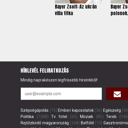
Bayer Zsolt: Az ukrán
Bayer Zso
villa titka
pofonok.
HÍRLEVÉL FELIRATKOZÁS
Mindig naprakészen legfrissebb híreinkből!
Szépségápolás
(15)
Emberi kapcsolatok
(36)
Egészség
(50
Politika
(1588)
Tv fotel
(65)
Mozaik
(85)
Tereb
(146
Rejtőzködő magyarország
(168)
Belföld
(13)
Gasztronómi