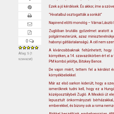
Ezek a jó kérdések. És akkor, íme a szöv
"Hivatalbul osztogatták a sonkát"
Napirend előtti monológ – Várnai László 
Zuglóban brutális győzelmet aratott 
polgármesterünk, azaz miniszterelnökje
0
habonyi gátlástalanságú. A cél nem szen
A kíváncsibbaknak feltűnhetett, hogy
Átlag:
5
(
1
környéken, a 14. szavazókörben ért el
szavazat)
PM kombó jelöltje, Bitskey Bence.
De vajon miért, tettem fel a kérdést 
környékbeliekkel.
Már az első sarkon kiderült, hogy a sz
ismerőknek tudni kell, hogy ez a Hungá
középosztálybeli Zugló. A Mexikói út el
lepusztult önkormányzati bérházakka
emberekkel, és bizony sok a roma nemzet
Akikkel beszéltünk egybehangzóan állí