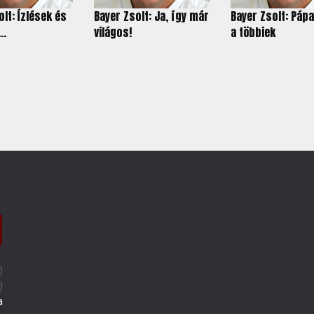
lt: Ízlések és
Bayer Zsolt: Ja, így már
Bayer Zsolt: Páp
..
világos!
a többiek
)
)
a