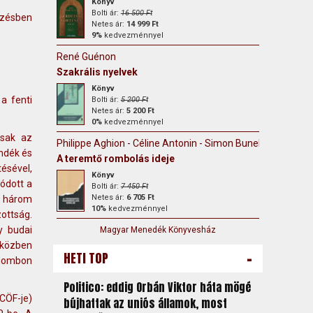
Könyv
Bolti ár:
16 500 Ft
ezésben
Netes ár:
14 999 Ft
9%
kedvezménnyel
René Guénon
Szakrális nyelvek
Könyv
a fenti
Bolti ár:
5 200 Ft
Netes ár:
5 200 Ft
0%
kedvezménnyel
csak az
Philippe Aghion - Céline Antonin - Simon Bunel
ndék és
A teremtő rombolás ideje
ésével,
Könyv
ódott a
Bolti ár:
7 450 Ft
Netes ár:
6 705 Ft
P három
10%
kedvezménnyel
ottság.
y budai
Magyar Menedék Könyvesház
Miközben
-
HETI TOP
adombon
Politico: eddig Orbán Viktor háta mögé
CÖF-je)
bújhattak az uniós államok, most