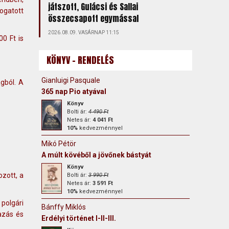
játszott, Gulácsi és Sallai
ogatott
összecsapott egymással
2026.08.09. VASÁRNAP 11:15
0 Ft is
KÖNYV - RENDELÉS
Gianluigi Pasquale
gból. A
365 nap Pio atyával
Könyv
Bolti ár:
4 490 Ft
Netes ár:
4 041 Ft
10%
kedvezménnyel
Mikó Pétör
A múlt kövéből a jövőnek bástyát
Könyv
zott, a
Bolti ár:
3 990 Ft
Netes ár:
3 591 Ft
10%
kedvezménnyel
polgári
Bánffy Miklós
azás és
Erdélyi történet I-II-III.