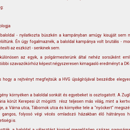
eg:
blogja
a baloldal - nyilatkozta büszkén a kampányban amúgy kisujját sem 
löltünk. Én úgy fogalmaznék, a baloldal kampánya volt brutális - mo
tesíti az eszközt - senkinek sem.
 különösen az egyik, a polgármesterünk által nehéz sorsúként eml
 a többi szavazókörhöz képest négyszeresen kimagasló eredményt a D
és hogy a rejtvényt megfejtsük a HVG újságírójával beszédbe elegye
egény környéken a baloldal sonkát és egyebeket is osztogatott. A Zug
ria körút Kerepesi út mögötti rész teljesen más világ, mint a kertvá
eje, a Várna utca, Tábornok utca és környéke tele a "nyóckert" megsz
l, gangos, folyosó végi vécés omladozó házakban élő hátrányos h
iségi is.
tották, a baloldal a választást kicsivel megelőzően százas nagyságr