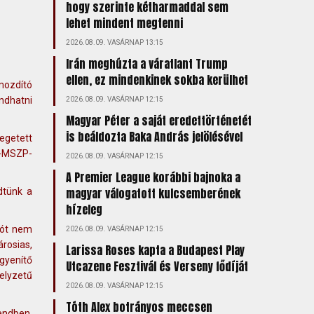
hogy szerinte kétharmaddal sem
lehet mindent megtenni
2026.08.09. VASÁRNAP 13:15
Irán meghúzta a váratlant Trump
ellen, ez mindenkinek sokba kerülhet
mozdító
ndhatni
2026.08.09. VASÁRNAP 12:15
Magyar Péter a saját eredettörténetét
is beáldozta Baka András jelölésével
egetett
K-MSZP-
2026.08.09. VASÁRNAP 12:15
A Premier League korábbi bajnoka a
magyar válogatott kulcsemberének
dtünk a
hízeleg
lót nem
2026.08.09. VASÁRNAP 12:15
rosias,
Larissa Roses kapta a Budapest Play
égyenítő
Utcazene Fesztivál és Verseny fődíját
elyzetű
2026.08.09. VASÁRNAP 12:15
Tóth Alex botrányos meccsen
endben,