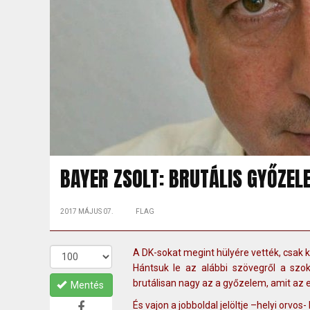
BAYER ZSOLT: BRUTÁLIS GYŐZE
2017 MÁJUS 07.
FLAG
A DK-sokat megint hülyére vették, csak k
Hántsuk le az alábbi szövegről a szok
brutálisan nagy az a győzelem, amit az 
Mentés
És vajon a jobboldal jelöltje –helyi orv