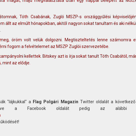
mondta magát, majd megválasztása után egy nappal belépett az MSZ
tomnak, Tóth Csabának, Zugló MSZP-s országgyűlési képviselőjén
em állt az elmúlt hónapokban, akitől nagyon sokat tanultam és aki nélkü
.
meg, öröm volt velük dolgozni. Megtiszteltetés lenne számomra 
kérni fogom a felvételemet az MSZP Zuglói szervezetébe.
mpányolni kellettek. Bitskey azt is írja sokat tanult Tóth Csabától, mári
, mint az elődje.
ák "lájkukkal" a
Flag Polgári Magazin
Twitter oldalát a következő
etve a Facebook oldalát pedig az alábbi c
n
működését!