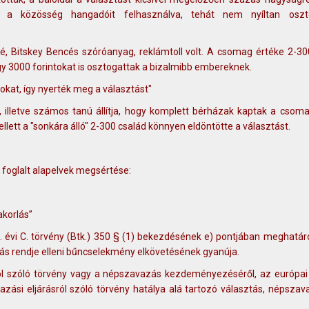
, a közösség hangadóit felhasználva, tehát nem nyíltan oszt
, Bitskey Bencés szóróanyag, reklámtoll volt. A csomag értéke 2-300
hogy 3000 forintokat is osztogattak a bizalmibb embereknek.
okat, így nyerték meg a választást"
, illetve számos tanú állítja, hogy komplett bérházak kaptak a csoma
llett a "sonkára álló" 2-300 család könnyen eldöntötte a választást.
a foglalt alapelvek megsértése:
akorlás”
évi C. törvény (Btk.) 350 § (1) bekezdésének e) pontjában meghatáro
ás rendje elleni bűncselekmény elkövetésének gyanúja.
ásról szóló törvény vagy a népszavazás kezdeményezéséről, az európai 
ási eljárásról szóló törvény hatálya alá tartozó választás, népszav