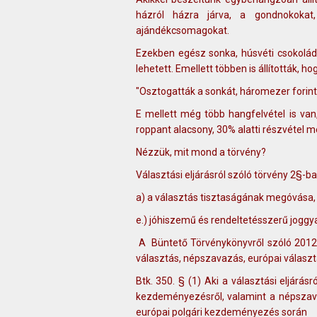
házról házra járva, a gondnokokat
ajándékcsomagokat.
Ezekben egész sonka, húsvéti csokoládé
lehetett. Emellett többen is állították, 
"Osztogatták a sonkát, háromezer forint
E mellett még több hangfelvétel is van
roppant alacsony, 30% alatti részvétel me
Nézzük, mit mond a törvény?
Választási eljárásról szóló törvény 2§-b
a) a választás tisztaságának megóvása,
e.) jóhiszemű és rendeltetésszerű joggy
A Büntető Törvénykönyvről szóló 2012. 
választás, népszavazás, európai választ
Btk. 350. § (1) Aki a választási eljár
kezdeményezésről, valamint a népszavaz
európai polgári kezdeményezés során