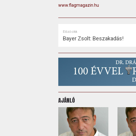
www.flagmagazin.hu
Előző cikk
Bayer Zsolt: Beszakadás!
AJÁNLÓ