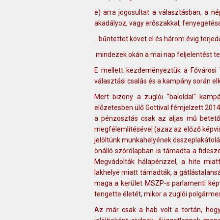
e) arra jogosultat a választásban, a
akadályoz, vagy erőszakkal, fenyegetésse
…bűntettet követ el és három évig terj
mindezek okán a mai nap feljelentést t
E mellett kezdeményeztük a Fővárosi 
választási csalás és a kampány során el
Mert bizony a zuglói "baloldal" kamp
előzetesben ülő Gottival fémjelzett 2
a pénzosztás csak az aljas mű betetőz
megfélemlítésével (azaz az előző képvi
jelöltünk munkahelyének összeplakátol
önálló szórólapban is támadta a fidesz
Megvádolták hálapénzzel, a hite miatt
lakhelye miatt támadták, a gátlástalans
maga a kerület MSZP-s parlamenti képv
tengette életét, mikor a zuglói polgárme
Az már csak a hab volt a tortán, hogy