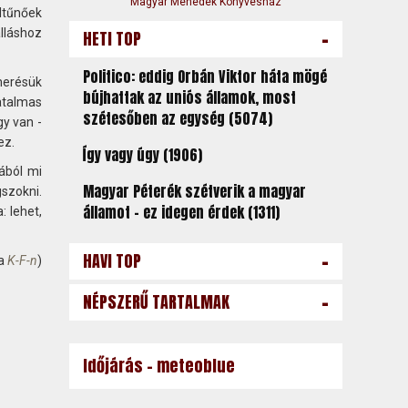
Magyar Menedék Könyvesház
ltűnőek
-
alláshoz
HETI TOP
Politico: eddig Orbán Viktor háta mögé
merésük
bújhattak az uniós államok, most
atalmas
szétesőben az egység (5074)
gy van -
ez.
Így vagy úgy (1906)
ából mi
Magyar Péterék szétverik a magyar
szokni.
államot – ez idegen érdek (1311)
: lehet,
-
HAVI TOP
 a
K-F-n
)
-
NÉPSZERŰ TARTALMAK
Időjárás - meteoblue