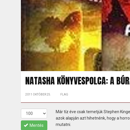
NATASHA KÖNYVESPOLCA: A BÚR
2011 OKTÓBER 25.
FLAG
Már tíz éve csak temetjük Stephen King
azok alapján azt hihetnénk, hogy a horror
mutatni.
Mentés