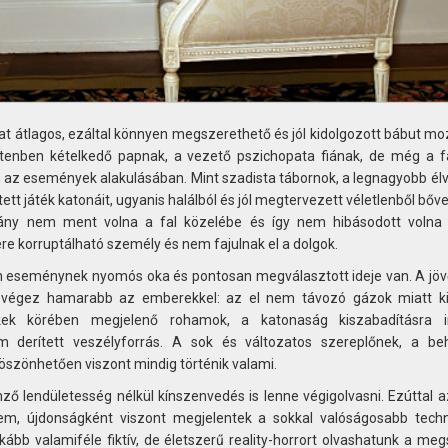
at átlagos, ezáltal könnyen megszerethető és jól kidolgozott bábut mo
Istenben kételkedő papnak, a vezető pszichopata fiának, de még a fa
n az események alakulásában. Mint szadista tábornok, a legnagyobb élv
tt játék katonáit, ugyanis halálból és jól megtervezett véletlenből bőv
tány nem ment volna a fal közelébe és így nem hibásodott voln
re korruptálható személy és nem fajulnak el a dolgok.
n eseménynek nyomós oka és pontosan megválasztott ideje van. A jöv
i végez hamarabb az emberekkel: az el nem távozó gázok miatt ki
ek körében megjelenő rohamok, a katonaság kiszabadításra ir
 derített veszélyforrás. A sok és változatos szereplőnek, a beh
köszönhetően viszont mindig történik valami.
mző lendületesség nélkül kínszenvedés is lenne végigolvasni. Ezúttal
em, újdonságként viszont megjelentek a sokkal valóságosabb techn
nkább valamiféle fiktív, de életszerű reality-horrort olvashatunk a me