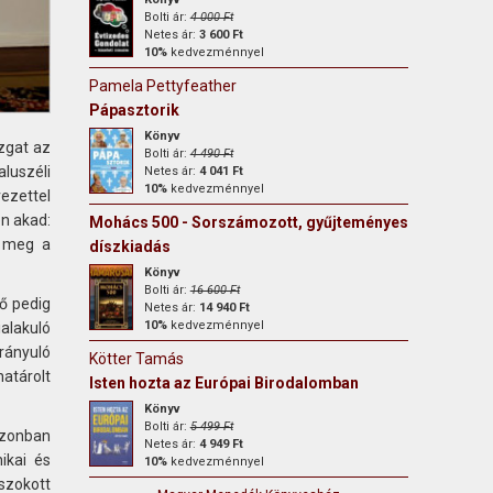
Bolti ár:
4 000 Ft
Netes ár:
3 600 Ft
10%
kedvezménnyel
Pamela Pettyfeather
Pápasztorik
Könyv
zgat az
Bolti ár:
4 490 Ft
luszéli
Netes ár:
4 041 Ft
10%
kedvezménnyel
ezettel
en akad:
Mohács 500 - Sorszámozott, gyűjteményes
a meg a
díszkiadás
Könyv
Bolti ár:
16 600 Ft
ő pedig
Netes ár:
14 940 Ft
10%
kedvezménnyel
alakuló
ányuló
Kötter Tamás
atárolt
Isten hozta az Európai Birodalomban
Könyv
Bolti ár:
5 499 Ft
 azonban
Netes ár:
4 949 Ft
ikai és
10%
kedvezménnyel
gszokott