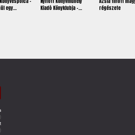
könyvespolca -
Nyitott Könyvműhely
Ázsia tiltott mag
ül egy...
Kiadó Könyklubja -...
régészete
a
)
t
)