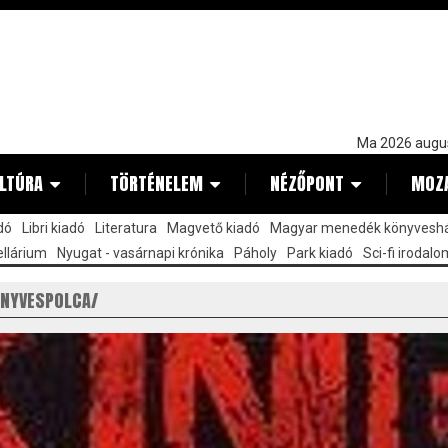
Ma 2026 augu
LTÚRA
TÖRTÉNELEM
NÉZŐPONT
MOZ
dó
Libri kiadó
Literatura
Magvető kiadó
Magyar menedék könyvesh
llárium
Nyugat - vasárnapi krónika
Páholy
Park kiadó
Sci-fi irodalo
ÖNYVESPOLCA