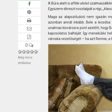
A Búra alatt
is afféle utolsó szalmaszálké
Egyszerre ébreszt nosztalgiát a régi, „kla
Maga az alapszituáció nem igazán mut
azonban annál inkább. Bele a lecsóba
unalmas kisvárosra pont azelőtt, hogy B
kapcsolatos balhéját. Így menekülés h
városka vezetőségét – ha azt Rennie, a 
0
Még nincs
értékelve