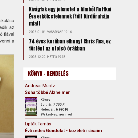
Kivágtak egy jelenetet a filmből Ruttkai
Éva erkölcstelennek ítélt fürdőruhája
akulása
miatt
edik az
2026.01.04. VASÁRNAP 19:16
ő fiával
74 éves korában elhunyt Chris Rea, ez
venni a
történt az utolsó órákban
2025.12.22. HÉTFŐ 19:33
KÖNYV - RENDELÉS
Andreas Moritz
Soha többé Alzheimer
Könyv
Bolti ár:
7 700 Ft
Netes ár:
6 990 Ft
9%
kedvezménnyel
Lipták Tamás
Évtizedes Gondolat - közéleti írásaim
Könyv