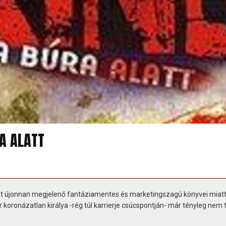
A ALATT
et újonnan megjelenő fantáziamentes és marketingszagú könyvei miatt
 koronázatlan királya -rég túl karrierje csúcspontján- már tényleg nem 