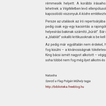
rémmesék helyett. A korábbi írásaih
lehetnek: a
Végítélet
ben levő ellenpólusok
kapcsolódó viszonyuk
A köd
re emlékezte
Persze az utalások az író repertoárjáb
pedig csak egy-egy kacsintás a rajongó
helyesírási bakinak számító „búrát”. Bá
a „blablát” sokalló kritikusoknak is be k
Az pedig már egyáltalán nem érdekel, h
fog kisülni – a kíváncsiságnak tökéle
King bácsi ismét nagyot alkotott – végig
soha többé nem fog még ilyet alkotni és
Natasha
Szerző a Flag Polgári Műhely tagja
http://biblioteka.freeblog.hu