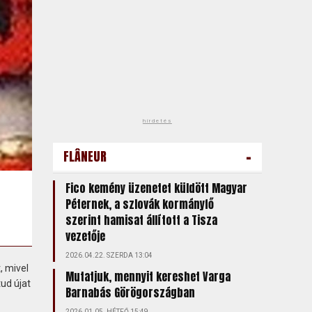
hirdetés
-
FLÂNEUR
Fico kemény üzenetet küldött Magyar
Péternek, a szlovák kormányfő
szerint hamisat állított a Tisza
vezetője
2026.04.22. SZERDA 13:04
, mivel
Mutatjuk, mennyit kereshet Varga
tud újat
Barnabás Görögországban
2026.01.05. HÉTFŐ 15:49