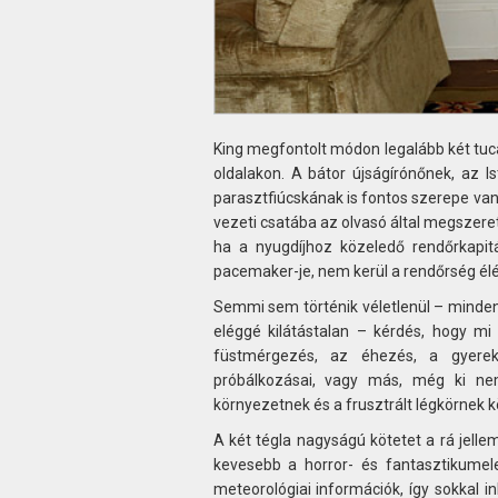
King megfontolt módon legalább két tuc
oldalakon. A bátor újságírónőnek, az 
parasztfiúcskának is fontos szerepe va
vezeti csatába az olvasó által megszerete
ha a nyugdíjhoz közeledő rendőrkapi
pacemaker-je, nem kerül a rendőrség élé
Semmi sem történik véletlenül – minde
eléggé kilátástalan – kérdés, hogy m
füstmérgezés, az éhezés, a gyerek
próbálkozásai, vagy más, még ki nem
környezetnek és a frusztrált légkörnek 
A két tégla nagyságú kötetet a rá jelle
kevesebb a horror- és fantasztikumel
meteorológiai információk, így sokkal i