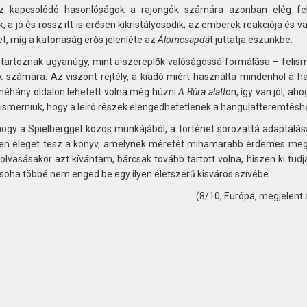
oz kapcsolódó hasonlóságok a rajongók számára azonban elég fe
, a jó és rossz itt is erősen kikristályosodik; az emberek reakciója és v
t, míg a katonaság erős jelenléte az
Álomcsapdá
t juttatja eszünkbe.
a tartoznak ugyanúgy, mint a szereplők valóságossá formálása – felis
k számára. Az viszont rejtély, a kiadó miért használta mindenhol a h
r néhány oldalon lehetett volna még húzni
A Búra alatt
on, így van jól, aho
ell ismerniük, hogy a leíró részek elengedhetetlenek a hangulatteremtésh
ogy a Spielberggel közös munkájából, a történet sorozattá adaptálás
tesen eleget tesz a könyv, amelynek méretét mihamarabb érdemes meg
olvasásakor azt kívántam, bárcsak tovább tartott volna, hiszen ki tudja
 soha többé nem enged be egy ilyen életszerű kisváros szívébe.
(8/10, Európa, megjelent