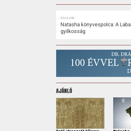
Előző cikk
Natasha könyvespolca: A Lab
gyilkosság
AJÁNLÓ