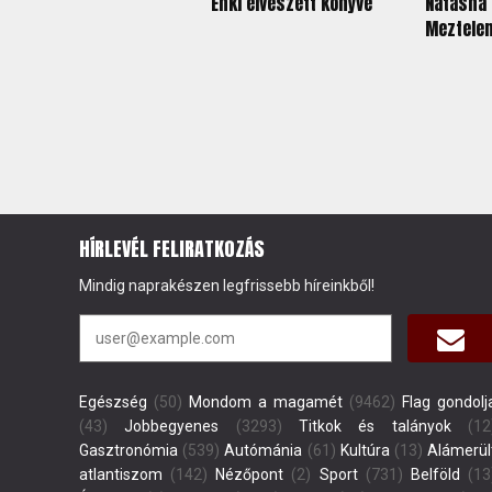
Enki elveszett könyve
Natasha 
Meztelen
HÍRLEVÉL FELIRATKOZÁS
Mindig naprakészen legfrissebb híreinkből!
Egészség
(50)
Mondom a magamét
(9462)
Flag gondolj
(43)
Jobbegyenes
(3293)
Titkok és talányok
(12
Gasztronómia
(539)
Autómánia
(61)
Kultúra
(13)
Alámerül
atlantiszom
(142)
Nézőpont
(2)
Sport
(731)
Belföld
(13