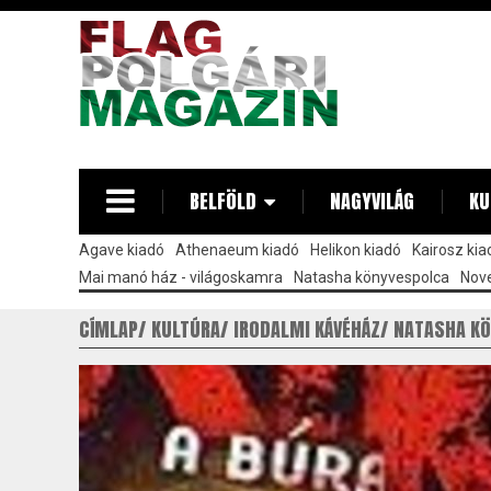
Ugrás
a
tartalomra
BELFÖLD
NAGYVILÁG
KU
Agave kiadó
Athenaeum kiadó
Helikon kiadó
Kairosz kia
Mai manó ház - világoskamra
Natasha könyvespolca
Nove
CÍMLAP
KULTÚRA
IRODALMI KÁVÉHÁZ
NATASHA K