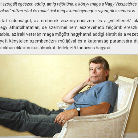
nt szolgált egészen addig, amíg rájöttünk: a könyv maga a Nagy Visszatérés.
sszikus” művei iránt és mutat újat még a keménymagos rajongók számára is.
at újdonságot, az emberek viszonyrendszere és a „véletlenek” al
: egy áthatolhatatlan, de szemmel nem észrevehető félgömb ereszk
arbie, az iraki veterán maga mögött hagyhatná addigi életét és a vezet
elyett kénytelen szembenézni múltjával és a katonaság parancsára át
titokban diktatórikus álmokat dédelgető tanácsos hagyná.