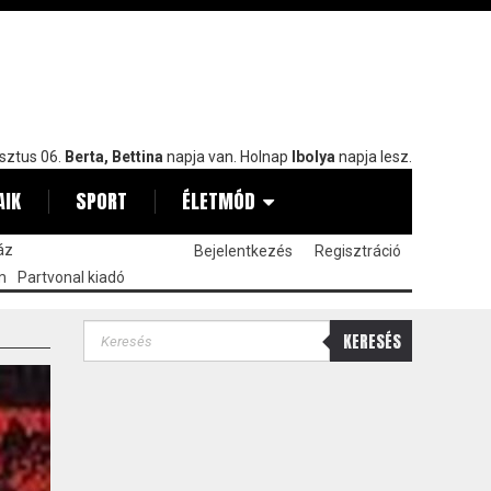
sztus 06.
Berta, Bettina
napja van. Holnap
Ibolya
napja lesz.
AIK
SPORT
ÉLETMÓD
áz
Bejelentkezés
Regisztráció
m
Partvonal kiadó
KERESÉS