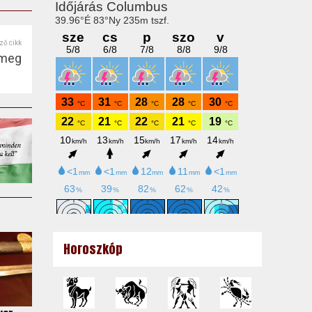
ző cikk
 meg
Horoszkóp