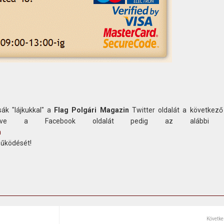
ák "lájkukkal" a
Flag Polgári Magazin
Twitter oldalát a következő
etve a Facebook oldalát pedig az alábbi c
n
működését!
Követke