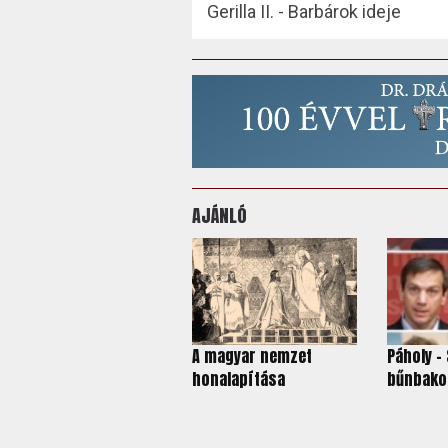
Gerilla II. - Barbárok ideje
AJÁNLÓ
A magyar nemzet
Páholy -
honalapítása
bűnbako