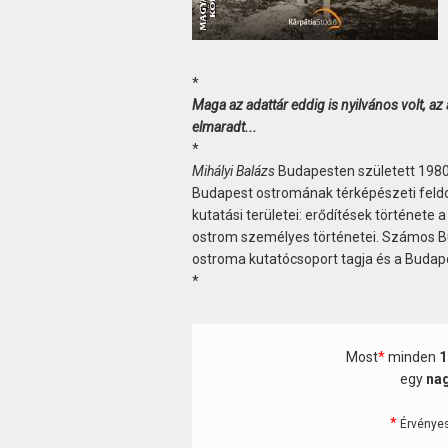
*
Maga az adattár eddig is nyilvános volt, 
elmaradt...
*
Mihályi Balázs
Budapesten született 1980
Budapest ostromának térképészeti feld
kutatási területei: erődítések történet
ostrom személyes történetei. Számos Bu
ostroma kutatócsoport tagja és a Budapes
*
Most
*
minden
1
egy
nag
*
Érvényes 