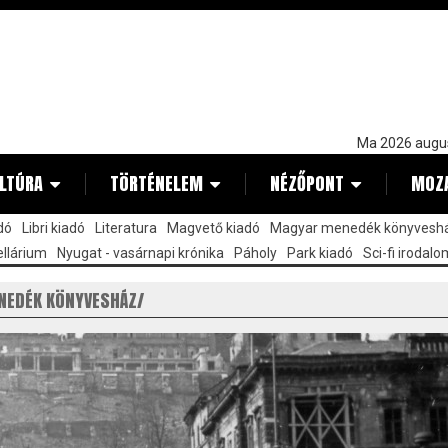
Ma 2026 augu
LTÚRA
TÖRTÉNELEM
NÉZŐPONT
MOZ
dó
Libri kiadó
Literatura
Magvető kiadó
Magyar menedék könyvesh
llárium
Nyugat - vasárnapi krónika
Páholy
Park kiadó
Sci-fi irodalo
NEDÉK KÖNYVESHÁZ