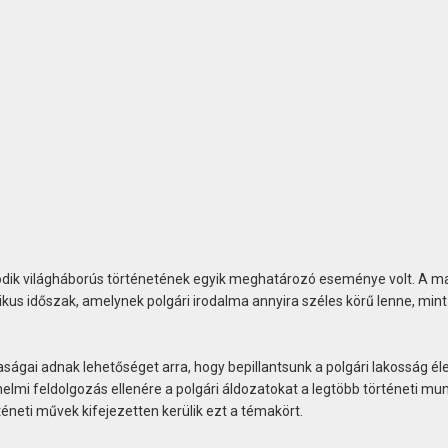
k világháborús történetének egyik meghatározó eseménye volt. A m
kus időszak, amelynek polgári irodalma annyira széles körű lenne, mint
ságai adnak lehetőséget arra, hogy bepillantsunk a polgári lakosság él
elmi feldolgozás ellenére a polgári áldozatokat a legtöbb történeti m
éneti művek kifejezetten kerülik ezt a témakört.