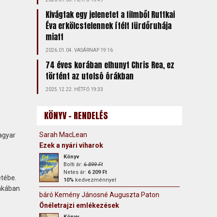
Kivágtak egy jelenetet a filmből Ruttkai
Éva erkölcstelennek ítélt fürdőruhája
miatt
2026.01.04. VASÁRNAP 19:16
74 éves korában elhunyt Chris Rea, ez
történt az utolsó órákban
2025.12.22. HÉTFŐ 19:33
KÖNYV - RENDELÉS
Sarah MacLean
agyar
Ezek a nyári viharok
Könyv
Bolti ár:
6 899 Ft
Netes ár:
6 209 Ft
etébe.
10%
kedvezménnyel
unkában
báró Kemény Jánosné Auguszta Paton
Önéletrajzi emlékezések
Könyv