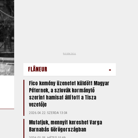
hirdetés
-
FLÂNEUR
Fico kemény üzenetet küldött Magyar
Péternek, a szlovák kormányfő
szerint hamisat állított a Tisza
vezetője
2026.04.22. SZERDA 13:04
Mutatjuk, mennyit kereshet Varga
Barnabás Görögországban
2026.01.05. HÉTFŐ 15:49