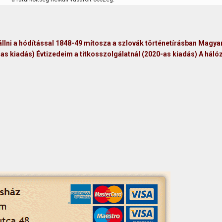
lni a hódítással
1848-49 mítosza a szlovák történetírásban
Magya
-as kiadás)
Évtizedeim a titkosszolgálatnál (2020-as kiadás)
A háló