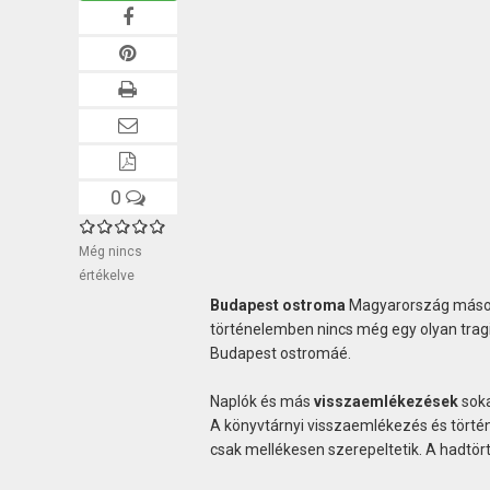
0
Még nincs
értékelve
Budapest ostroma
Magyarország másodi
történelemben nincs még egy olyan tragi
Budapest ostromáé.
Naplók és más
visszaemlékezések
soka
A könyvtárnyi visszaemlékezés és történ
csak mellékesen szerepeltetik. A hadtört