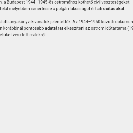
n, a Budapest 1944–1945-ös ostromához köthető civil veszteségeket
 felül mélyebben ismertesse a polgári lakosságot ért
atrocitásokat.
halotti anyakönyvi kivonatok jelentették. Az 1944–1950 közötti dokum
den korábbinál pontosabb
adattárat
elkészíteni az ostrom időtartama (1
tüket vesztett civilekről.