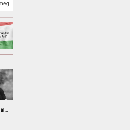
 meg
l...