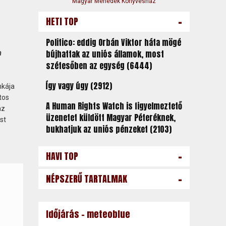
Magyar Menedék Könyvesház
-
HETI TOP
Politico: eddig Orbán Viktor háta mögé
bújhattak az uniós államok, most
n
szétesőben az egység (6444)
Így vagy úgy (2912)
nkája
tos
A Human Rights Watch is figyelmeztető
az
üzenetet küldött Magyar Péteréknek,
st
bukhatjuk az uniós pénzeket (2103)
-
HAVI TOP
-
NÉPSZERŰ TARTALMAK
Időjárás - meteoblue