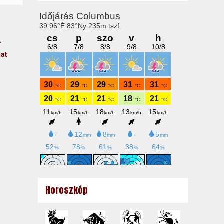
r
zat
Horoszkóp