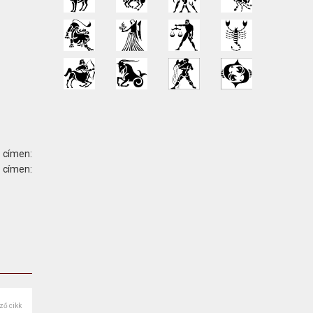
 címen:
ímen:
ző cikk