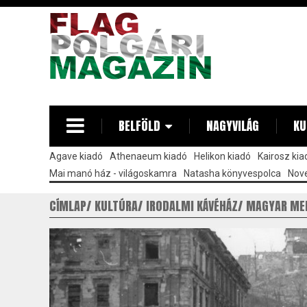
Ugrás
a
tartalomra
BELFÖLD
NAGYVILÁG
KU
Agave kiadó
Athenaeum kiadó
Helikon kiadó
Kairosz kia
Mai manó ház - világoskamra
Natasha könyvespolca
Nove
CÍMLAP
KULTÚRA
IRODALMI KÁVÉHÁZ
MAGYAR ME