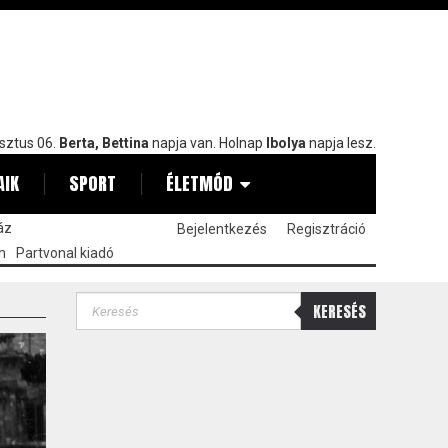
sztus 06.
Berta, Bettina
napja van. Holnap
Ibolya
napja lesz.
AIK
SPORT
ÉLETMÓD
áz
Bejelentkezés
Regisztráció
m
Partvonal kiadó
KERESÉS