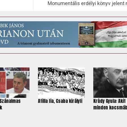
Monumentális erdélyi könyv jelent
 Szánalmas
Atilla fia, Csaba királyfi
Krúdy Gyula: Akit
k
minden kocsmábó