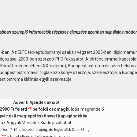
az abban szereplő információk részletes elemzése azonban sajnálatos módo
-ban. Az ELTE térképtudományi szakán végzett 2003-ban, diplomamu
olgozása. 2003-ban szerzett PhD fokozatot. A történelemmel kapcsola
e a Kárpát-medencében (XX. század), Budapest ostroma és azon belül is 
dapest ostromával foglalkozó könyv szerzője, szerkesztője, a Budape
t ostroma kiállítás egyik szervezője.
Adventi Ajándék akció!
2990 Ft feletti
**
belföldi csomagküldős
megrendelő
yértékű meglepetéskönyvet kap ajándékba
az Angyali Menedék Kiadó jóvoltából.
Dec. 7.-től a készlet erejéig, de legkésőbb Dec. 31.-ig!
**
a futárköltség nélküli vásárolt összeg!