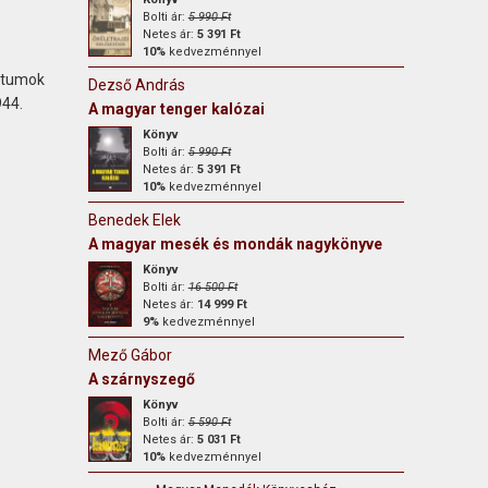
Bolti ár:
5 990 Ft
Netes ár:
5 391 Ft
10%
kedvezménnyel
entumok
Dezső András
944.
A magyar tenger kalózai
Könyv
Bolti ár:
5 990 Ft
Netes ár:
5 391 Ft
10%
kedvezménnyel
Benedek Elek
A magyar mesék és mondák nagykönyve
Könyv
Bolti ár:
16 500 Ft
Netes ár:
14 999 Ft
9%
kedvezménnyel
Mező Gábor
A szárnyszegő
Könyv
Bolti ár:
5 590 Ft
Netes ár:
5 031 Ft
10%
kedvezménnyel