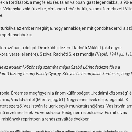
k a fordítások, a megfelelő (és talán valóban igaz) legendákkal, a 90-
. Vékonyka zöld füzetke, címlapon fehér betűk, valami fametszett Villo
e.
urkálva az ember meglátja, hogy annakidején mit gondoltak erről a sz
kompetensebbek is.
etlen szóban a dolgot. De inkább idézem Radnóti Miklóst (akit egyre
orai versei ellenére). Szóval Radnóti S. ezt mondja
(Napló, 1941 júl. 11)
, de az irodalmi közönség számára mégis Szabó Lőrinc fedezte föl s a
m!) bizony, bizony Faludy György. Kényes és bizonytalan kérdés ez, hogy k
irónia. Érdemes megfigyelni a finom különbséget: „irodalmi közönség” é
is, Vas Istvántól (Miért vijjog, 51). Negyvenes évek eleje, legalább 3
ntett szerző, Vas István felugrik egyik munkatársnőjéhez. Vas István a
snő érzelmes lélek. És versolvasó. Pedig nem is bölcsész. És mit olvas
imislányok reprintben a rendszerváltós években.