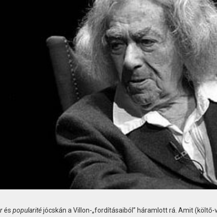
r
és
popularité
jócskán a Villon-„fordításaiból” háramlott rá. Amit (költő