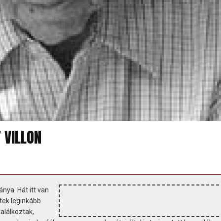
 VILLON
nya. Hát itt van
ttek leginkább
lálkoztak,