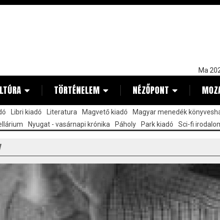
Ma 202
LTÚRA
TÖRTÉNELEM
NÉZŐPONT
MOZ
dó
Libri kiadó
Literatura
Magvető kiadó
Magyar menedék könyvesh
llárium
Nyugat - vasárnapi krónika
Páholy
Park kiadó
Sci-fi irodalo