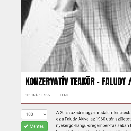
KONZERVATÍV TEAKÖR - FALUDY /
2010 MÁRCIUS 25.
FLAG
A 20. századi magyar irodalom kincsesbá
ez a Faludy. Akivel az 1960 után születe
nyekergő-hangú-öregember-fázisában ta
Mentés