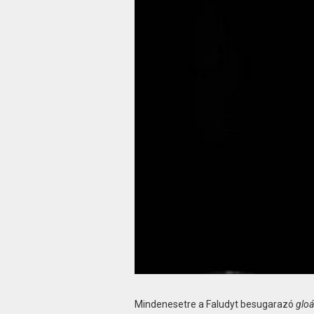
Mindenesetre a Faludyt besugarazó
gloá