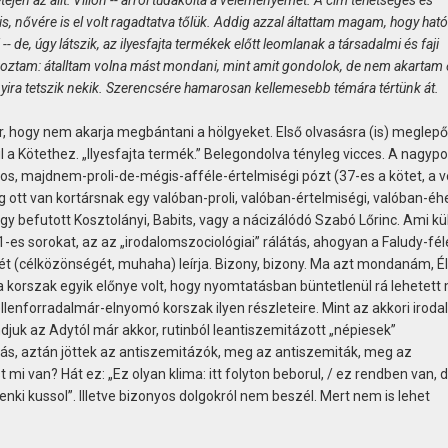
tején az állt: Villon -- arról tudakolta a véleményemet. A cím tehetséges és
 is, nővére is el volt ragadtatva tőlük. Addig azzal áltattam magam, hogy hat
-- de, úgy látszik, az ilyesfajta termékek előtt leomlanak a társadalmi és faji
tkoztam: átalltam volna mást mondani, mint amit gondolok, de nem akartam 
ira tetszik nekik. Szerencsére hamarosan kellemesebb témára tértünk át.
, hogy nem akarja megbántani a hölgyeket. Első olvasásra (is) meglepő
 a Kötethez. „Ilyesfajta termék.” Belegondolva tényleg vicces. A nagypo
atos, majdnem-proli-de-mégis-afféle-értelmiségi pózt (37-es a kötet, a 
g ott van kortársnak egy valóban-proli, valóban-értelmiségi, valóban-é
egy befutott Kosztolányi, Babits, vagy a nácizálódó Szabó Lőrinc. Ami kü
1-es sorokat, az az „irodalomszociológiai” rálátás, ahogyan a Faludy-fél
ét (célközönségét, muhaha) leírja. Bizony, bizony. Ma azt mondanám, Él
a korszak egyik előnye volt, hogy nyomtatásban büntetlenül rá lehetett
lenforradalmár-elnyomó korszak ilyen részleteire. Mint az akkori irod
uk az Adytól már akkor, rutinból leantiszemitázott „népiesek”
tás, aztán jöttek az antiszemitázók, meg az antiszemiták, meg az
mi van? Hát ez: „Ez olyan klima: itt folyton beborul, / ez rendben van, 
ki kussol”. Illetve bizonyos dolgokról nem beszél. Mert nem is lehet