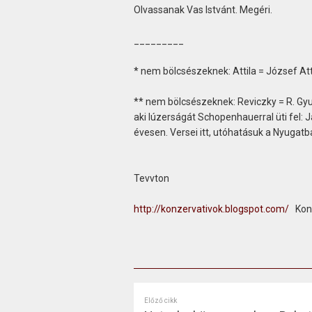
Olvassanak Vas Istvánt. Megéri.
_________
* nem bölcsészeknek: Attila = József Att
** nem bölcsészeknek: Reviczky = R. Gy
aki lúzerságát Schopenhauerral üti fel: J
évesen. Versei itt, utóhatásuk a Nyugatba
Tevvton
http://konzervativok.blogspot.com/
Konze
Előző cikk