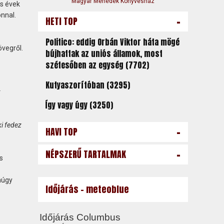
Magyar Menedék Könyvesház
es évek
nnal.
-
HETI TOP
Politico: eddig Orbán Viktor háta mögé
övegről.
bújhattak az uniós államok, most
szétesőben az egység (7702)
Kutyaszorítóban (3295)
:
Így vagy úgy (3250)
i fedez
-
HAVI TOP
-
NÉPSZERŰ TARTALMAK
s
múgy
Időjárás - meteoblue