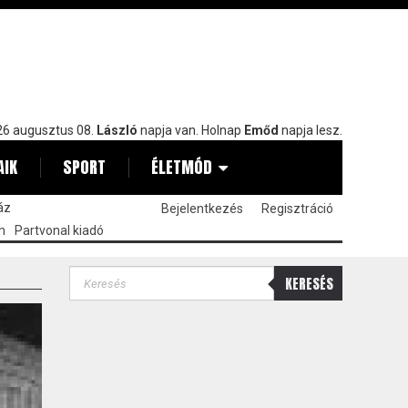
6 augusztus 08.
László
napja van. Holnap
Emőd
napja lesz.
AIK
SPORT
ÉLETMÓD
áz
Bejelentkezés
Regisztráció
m
Partvonal kiadó
KERESÉS