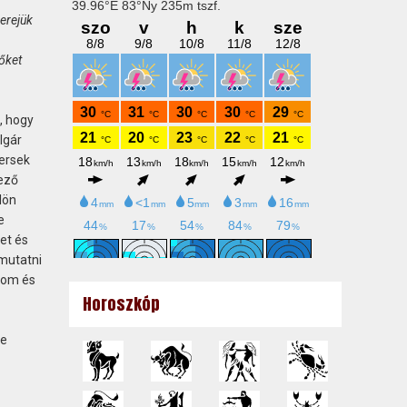
óerejük
őket
, hogy
lgár
versek
hező
lön
e
et és
 mutatni
alom és
Horoszkóp
de