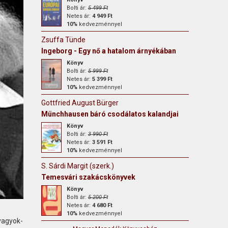
Bolti ár:
5 499 Ft
Netes ár:
4 949 Ft
10%
kedvezménnyel
Zsuffa Tünde
Ingeborg - Egy nő a hatalom árnyékában
Könyv
Bolti ár:
5 999 Ft
Netes ár:
5 399 Ft
10%
kedvezménnyel
Gottfried August Bürger
Münchhausen báró csodálatos kalandjai
Könyv
Bolti ár:
3 990 Ft
Netes ár:
3 591 Ft
10%
kedvezménnyel
S. Sárdi Margit (szerk.)
Temesvári szakácskönyvek
Könyv
Bolti ár:
5 200 Ft
Netes ár:
4 680 Ft
10%
kedvezménnyel
-vagyok-