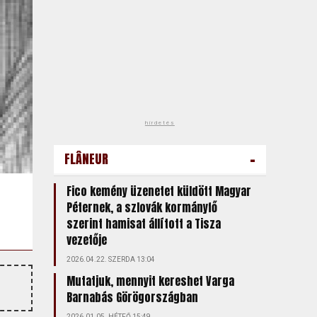
hirdetés
-
FLÂNEUR
Fico kemény üzenetet küldött Magyar
Péternek, a szlovák kormányfő
szerint hamisat állított a Tisza
vezetője
2026.04.22. SZERDA 13:04
Mutatjuk, mennyit kereshet Varga
Barnabás Görögországban
2026.01.05. HÉTFŐ 15:49