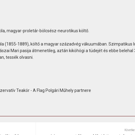
ila, magyar-proletár-bölcsész-neurotikus költő.
ula (1855-1889), költő a magyar századvég vákuumában. Szimpatikus l
ászai Mari pasija átmenetileg, aztán kiköhögi a tüdejét és ebbe belehal
n, tessék olvasni.
rvatív Teakör - A Flag Polgári Műhely partnere
Követke