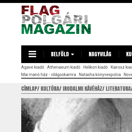
Ugrás
a
tartalomra
BELFÖLD
NAGYVILÁG
KU
Agave kiadó
Athenaeum kiadó
Helikon kiadó
Kairosz kia
Mai manó ház - világoskamra
Natasha könyvespolca
Nove
CÍMLAP
KULTÚRA
IRODALMI KÁVÉHÁZ
LITERATURA