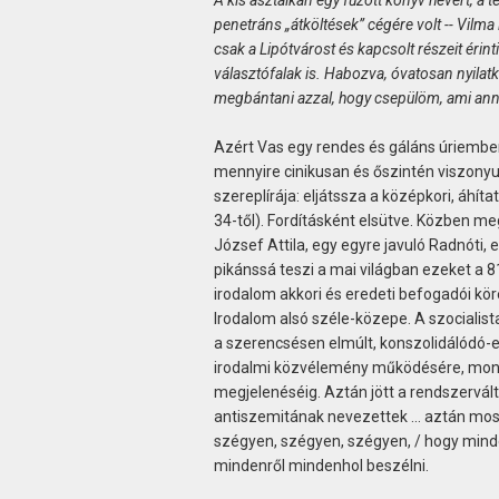
A kis asztalkán egy fűzött könyv hevert, a te
penetráns „átköltések” cégére volt -- Vilma
csak a Lipótvárost és kapcsolt részeit érinti 
választófalak is. Habozva, óvatosan nyila
megbántani azzal, hogy csepülöm, ami anny
Azért Vas egy rendes és gáláns úriember
mennyire cinikusan és őszintén viszonyul
szereplírája: eljátssza a középkori, áhít
34-től). Fordításként elsütve. Közben me
József Attila, egy egyre javuló Radnóti, 
pikánssá teszi a mai világban ezeket a 8
irodalom akkori és eredeti befogadói kör
Irodalom alsó széle-közepe. A szocialist
a szerencsésen elmúlt, konszolidálódó-el
irodalmi közvélemény működésére, mondj
megjelenéséig. Aztán jött a rendszervál
antiszemitának nevezettek ... aztán most 
szégyen, szégyen, szégyen, / hogy minden
mindenről mindenhol beszélni.