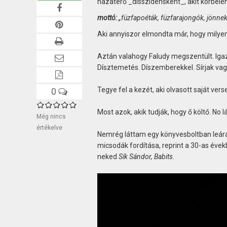
hazatérő _disszidensként_, akit körbele
mottó:
„füzfapoéták, füzfarajongók, jönnek
Aki annyiszor elmondta már, hogy milyen vo
Aztán valahogy Faludy megszentült. Igaz
Dísztemetés. Díszemberekkel. Sírjak vag
Tegye fel a kezét, aki olvasott saját vers
0
Most azok, akik tudják, hogy ő költő. No
Még nincs
értékelve
Nemrég láttam egy könyvesboltban leáraz
micsodák fordítása, reprint a 30-as évekb
neked
Sík Sándor, Babits
.