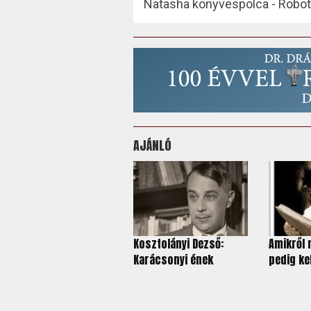
Natasha könyvespolca - Roboti
AJÁNLÓ
Kosztolányi Dezső:
Amikről
Karácsonyi ének
pedig kel