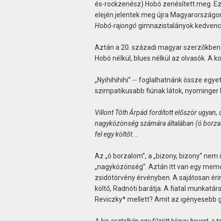
és-rockzenész) Hobó zenésített meg. Eze
elején jelentek meg újra Magyarországon
Hobó-rajongó
gimnazistalányok kedvenc
Aztán a 20. századi magyar szerzőkben t
Hobó nélkül, blues nélkül az olvasók. A 
„Nyihihihihi” -- foglalhatnánk össze egy
szimpatikusabb fiúnak látok, nyominger k
Villont Tóth Árpád fordított először ugyan
nagyközönség számára általában (ó borzalo
fel egy költőt...
Az „ó borzalom”, a „bizony, bizony” nem 
„nagyközönség”. Aztán itt van egy memoár 
zsidótörvény érvényben. A sajátosan éri
költő, Radnóti barátja. A fiatal munkatár
Reviczky* mellett? Amit az igényesebb g