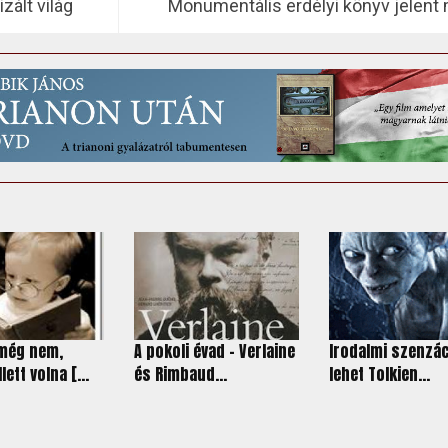
zált világ
Monumentális erdélyi könyv jelent
 még nem,
A pokoli évad - Verlaine
Irodalmi szenzác
lett volna [...
és Rimbaud...
lehet Tolkien...