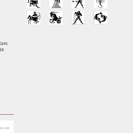
úzer,
 34
ző cikk