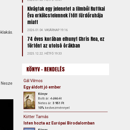
Kivágtak egy jelenetet a filmből Ruttkai
Éva erkölcstelennek ítélt fürdőruhája
miatt
2026.01.04. VASÁRNAP 19:16
klakás.
74 éves korában elhunyt Chris Rea, ez
történt az utolsó órákban
2025.12.22. HÉTFŐ 19:33
KÖNYV - RENDELÉS
Gál Vilmos
. Nesze
Egy áldott jó ember
Könyv
Bolti ár:
4 390 Ft
Netes ár:
3 951 Ft
10%
kedvezménnyel
Kötter Tamás
Isten hozta az Európai Birodalomban
Könyv