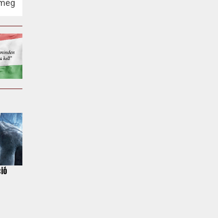
 meg
ió