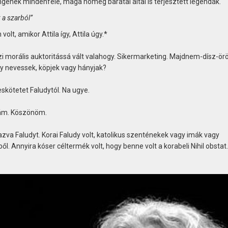
ngenek mindenféle, maga nomeg barátai által is terjesztett legendák.
 a szarból”
lt, amikor Attila így, Attila úgy.*
i morális auktoritássá vált valahogy. Sikermarketing. Majdnem-dísz-örö
y nevessek, köpjek vagy hányjak?
eskötetet Faludytól. Na ugye.
 lám. Köszönöm.
va Faludyt. Korai Faludy volt, katolikus szenténekek vagy imák vagy
ől. Annyira kóser céltermék volt, hogy benne volt a korabeli Nihil obstat