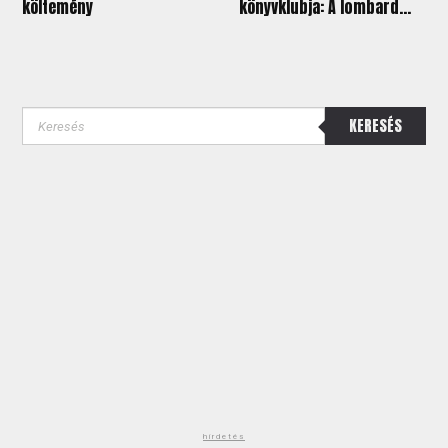
költemény
könyvklubja: A lombard...
KERESÉS
hirdetés