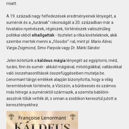
miatt.
A 19. századi nagy felfedezések eredményeinek lényegét, a
sumérok és a „turániak” rokonságát a 20. században már a
hivatalos nyelvészek, régészek, történészek valószínűleg
politikai okból
elhallgatták
- tisztelet a ritka kivételeknek, akik
szembe mertek menni a „fősodor”-ral, mint pl.
Mario Alinei,
Varga Zsigmond, Simo Parpola
vagy
Dr. Márki Sándor.
Jelen kötetünk a
káldeus mágia
lényegét az egyiptomi, méd,
turáni, finn és sumér- akkád mágiával, mitológiákkal, vallásokkal
való összehasonlítások összefüggéseiben mutatja be.
Lenormant
tárgyi emlékek alapján bizonyította, hogy a világ
teremtésének története, a Vízözön, a bűnbeesés és számos
más hitrege a suméroktól származik, a szemita babilóni-
asszírok tőlük vették át, s onnan a zsidókon keresztül jutott a
keresztényekhez.