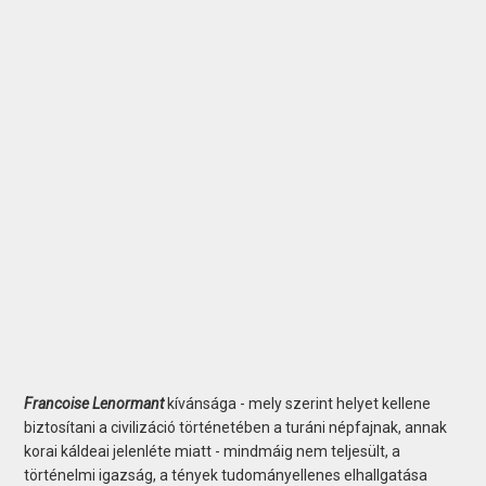
Francoise Lenormant
kívánsága - mely szerint helyet kellene
biztosítani a civilizáció történetében a turáni népfajnak, annak
korai káldeai jelenléte miatt - mindmáig nem teljesült, a
történelmi igazság, a tények tudományellenes elhallgatása