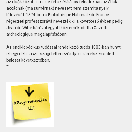
az elsők között ismerte fel az ékírásos feliratokban az általa
akkádnak (ma sumérnak) nevezett nem-szemita nyelv
létezését. 1874-ben a Bibliothèque Nationale de France
régészeti professzorává nevezték ki, a következő évben pedig
Jean de Witte báróval együtt közreműködött a Gazette
archéologique megalapításában.
Az enciklopédikus tudással rendelkező tudós 1883-ban hunyt
el, egy dél-olaszországi felfedező útja során elszenvedett
baleset következtében.
*