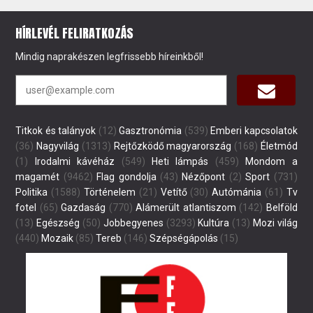
HÍRLEVÉL FELIRATKOZÁS
Mindig naprakészen legfrissebb híreinkből!
Titkok és talányok
(12)
Gasztronómia
(539)
Emberi kapcsolatok
(36)
Nagyvilág
(1313)
Rejtőzködő magyarország
(168)
Életmód
(1)
Irodalmi kávéház
(549)
Heti lámpás
(459)
Mondom a
magamét
(9462)
Flag gondolja
(43)
Nézőpont
(2)
Sport
(731)
Politika
(1588)
Történelem
(21)
Vetítő
(30)
Autómánia
(61)
Tv
fotel
(65)
Gazdaság
(770)
Alámerült atlantiszom
(142)
Belföld
(13)
Egészség
(50)
Jobbegyenes
(3293)
Kultúra
(13)
Mozi világ
(440)
Mozaik
(85)
Tereb
(146)
Szépségápolás
(15)