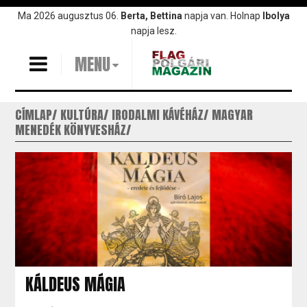
Ugrás
Ma 2026 augusztus 06.
Berta, Bettina
napja van. Holnap
Ibolya
a
napja lesz.
tartalomra
MENU
CÍMLAP
KULTÚRA
IRODALMI KÁVÉHÁZ
MAGYAR
MENEDÉK KÖNYVESHÁZ
KÁLDEUS MÁGIA