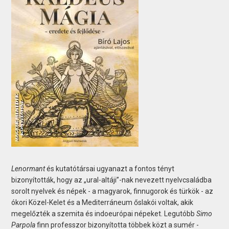
Lenormant
és kutatótársai ugyanazt a fontos tényt
bizonyították, hogy az „ural-altáji”-nak nevezett nyelvcsaládba
sorolt nyelvek és népek - a magyarok, finnugorok és türkök - az
ókori Közel-Kelet és a Mediterráneum őslakói voltak, akik
megelőzték a szemita és indoeurópai népeket. Legutóbb
Simo
Parpola
finn professzor bizonyította többek közt a sumér -