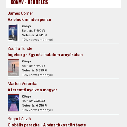
KÖNYV - RENDELÉS
James Comer
Az elnök minden pénze
Könyv
Bolti ár:
5 490 Ft
Netes ár:
4 941 Ft
10%
kedvezménnyel
Zsuffa Tünde
Ingeborg - Egy nő a hatalom árnyékában
Könyv
Bolti ár:
5 999 Ft
Netes ár:
5 399 Ft
10%
kedvezménnyel
Marton Veronika
A teremtő nyelve a magyar
Könyv
Bolti ár:
7 500 Ft
Netes ár:
6 750 Ft
10%
kedvezménnyel
Bogár László
Globális parazita - A pénz titkos története