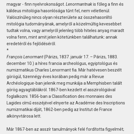
magyar - finn nyelvrokonságot.
Lenormantnak
is főleg a finn és
káldeus mitológia hasonlósága tűnt fel, nem véletlenül.
Valószínűleg nincs olyan részterülete az összehasonlító
mitológia tudományának, amelyről a közelmúltig kevesebbet
tudtak volna, vagy amelyről jelenleg több hiteles anyag maradt
volna fenn, mint amit jelen kötetünkben találhatunk
:
annak
eredetéről és fejlődéséről.
*
François Lenormant
(Párizs, 1837. január 17. – Párizs, 1883.
december 10.) a híres francia archeológus, egyiptológus és
numizmatikus Charles Lenormant fia. Már hatévesen beszélt
görögül, tizennégy éves korában pedig már a Revue
Archéologique-ban jelenik meg munkája a Memphisben talált
görög agyagtáblákról. 1867-ben kezdett el asszirológiával
foglalkozni. 1856-ban a Classification des monnaies des
Lagides című esszéjével elnyerte az Académie des Inscriptions
numizmatikai díját, 1862-ben pedig az Institut de France
alkönyvtárosa lett.
Már 1867-ben az asszír tanulmányok felé fordította figyelmét;