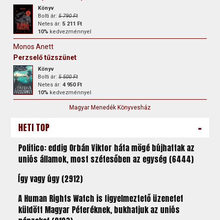
Könyv
Bolti ár:
5 790 Ft
Netes ár:
5 211 Ft
10%
kedvezménnyel
Monos Anett
Perzselő tűzszünet
Könyv
Bolti ár:
5 500 Ft
Netes ár:
4 950 Ft
10%
kedvezménnyel
Magyar Menedék Könyvesház
-
HETI TOP
Politico: eddig Orbán Viktor háta mögé bújhattak az
uniós államok, most szétesőben az egység (6444)
Így vagy úgy (2912)
A Human Rights Watch is figyelmeztető üzenetet
küldött Magyar Péteréknek, bukhatjuk az uniós