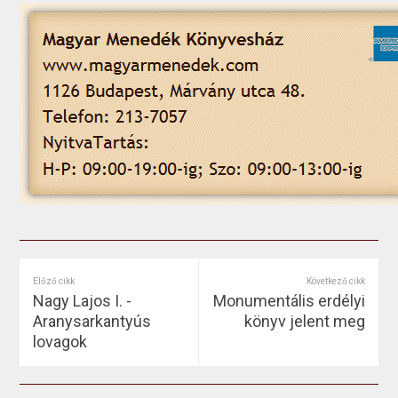
Előző cikk
Következő cikk
Nagy Lajos I. -
Monumentális erdélyi
Aranysarkantyús
könyv jelent meg
lovagok