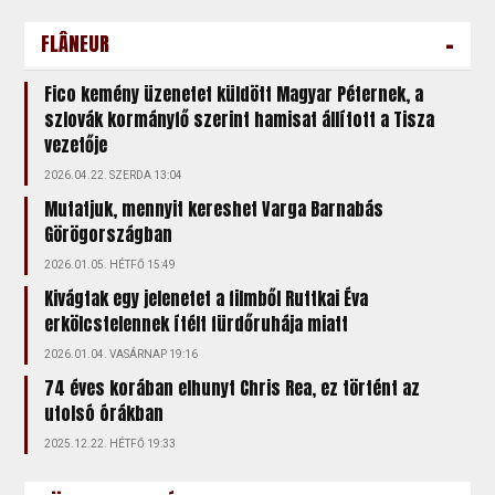
-
FLÂNEUR
Fico kemény üzenetet küldött Magyar Péternek, a
szlovák kormányfő szerint hamisat állított a Tisza
vezetője
2026.04.22. SZERDA 13:04
Mutatjuk, mennyit kereshet Varga Barnabás
Görögországban
2026.01.05. HÉTFŐ 15:49
Kivágtak egy jelenetet a filmből Ruttkai Éva
erkölcstelennek ítélt fürdőruhája miatt
2026.01.04. VASÁRNAP 19:16
74 éves korában elhunyt Chris Rea, ez történt az
utolsó órákban
2025.12.22. HÉTFŐ 19:33