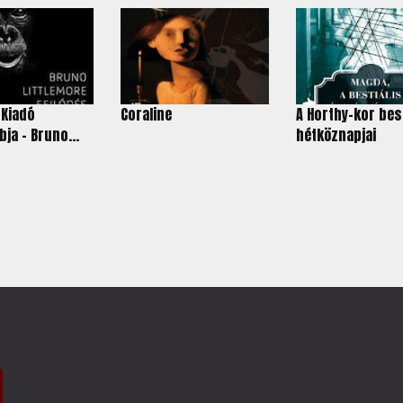
 Kiadó
Coraline
A Horthy-kor best
ja - Bruno...
hétköznapjai