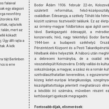
s falaival
Bodor Ádám 1936. február 22-én, Kolozsvá
ak egy alagsori
született református, felső-középosztály
sárga neonfény
családban. Édesanyja, a székely Tóháti Ida felm
bútorokra. Két
között számos tisztviselőt találunk. Ez az életp
ttak, rajta kék
az örmény-magyar földbirtokos apai ágtól sem 
 talán, mert az
távol. Bankigazgató édesapját, a mérséke
ellé kókadt
konzervatív, hívő, nagy tekintélyű Bodor Berta
 Úgy állt rajta a
1944-ben a budapesti székhelyű Orszá
tak. A kék
Pénzintézeti Központ és a Pesti Takarékpénztá
Hitelbank élére helyezték. A háború után meghí
a debreceni kormányba, de a család ink
a tájt Berlinben
visszatelepült Kolozsvárra. Erdély vallási és kultu
cs is erre
sokszínűsége, a magyar, a szász és a román kul
szétválaszthatatlan keveredése, s egyszersmi
közeg kelet-európai letargikussága, szegénys
kiszolgáltatottsága jelentett meghatározó élm
a későbbi író számára, műveiben részint e
kettősséget igyekszik megragadni.
Fontosabb díjak, elismerések: