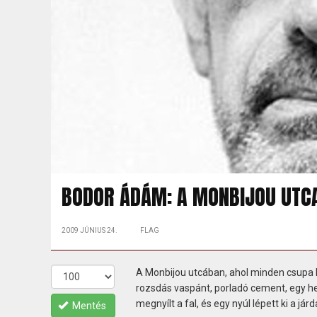
BODOR ÁDÁM: A MONBIJOU UTC
2009 JÚNIUS 24.
FLAG
A Monbijou utcában, ahol minden csupa k
rozsdás vaspánt, porladó cement, egy he
megnyílt a fal, és egy nyúl lépett ki a jár
Mentés