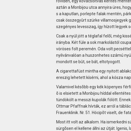
röviden, egy kovácsoltvas kerítés mentén. It
aztán a Monbijou utca annyira üres, hogy
s a kaputlan, porlepte falak mentén, pár
csak összegyûrt szürke villamosjegyek 
szegényes levesszag, így hízott legyek s
Csak a nyúl jött a téglafal felõl, még kis
irányba. Két füle a sok markolástól csu
vöröses folt peremén. Oda volt pecsétte
nyilvánvalóan a huszonhetes számú nyúl 
mondott se bût, se bát, eltotyogott.
A cigarettafüst mintha egy nyitott ablak
ereszig lehetett kísérni, ahol a kósza nap
Valamivel késõbb egy kék köpenyes férfi
õ is elsietett a Monbijou híddal ellentét
tündökölt a messzi kupolák fölött. Ennek 
Ottmar Pfaffnak hívták, ez arról a táblács
Frauenklinik. Nr. 51. Hócipõt viselt, de f
Most itt volt az alkalom. Ha ismerkedni s
sürgõsen el kellene állni az útját. Igenis