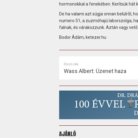
hormonokkal a fenekében. Kerítsük hát ké
De ha valami azt súgja onnan belülrõl, h
numero 51, a zuzmóhajú laborszolga, ha 
falnak, és várakozzunk. Aztán vagy vetõ
Bodor Ádám, ketezer.hu
Előző cikk
Wass Albert: Üzenet haza
AJÁNLÓ