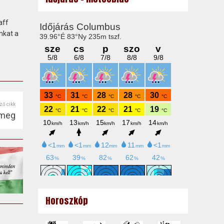
aff
nkat a
ző cikk
 meg
Horoszkóp