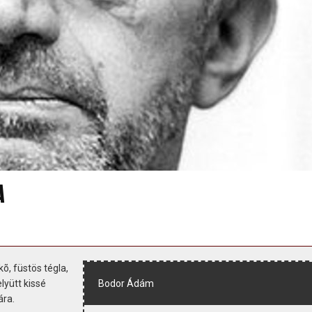
A
õ, füstös tégla,
lyütt kissé
Bodor Ádám
dára.