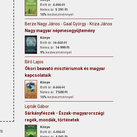
Bolti ár:
5 990 Ft
Netes ár:
5 391 Ft
10%
kedvezménnyel
Berze Nagy János - Gaal György - Kriza János - Arany László
Nagy magyar népmesegyűjtemény
Könyv
Bolti ár:
16 500 Ft
Netes ár:
14 999 Ft
9%
kedvezménnyel
Bíró Lajos
Ókori beavató misztériumok és magyar
kapcsolataik
Könyv
Bolti ár:
8 300 Ft
Netes ár:
7 500 Ft
10%
kedvezménnyel
Lipták Gábor
Sárkányfészek - Észak-magyarországi
regék, mondák, történetek
Könyv
ti
Bolti ár:
4 490 Ft
Netes ár:
4 041 Ft