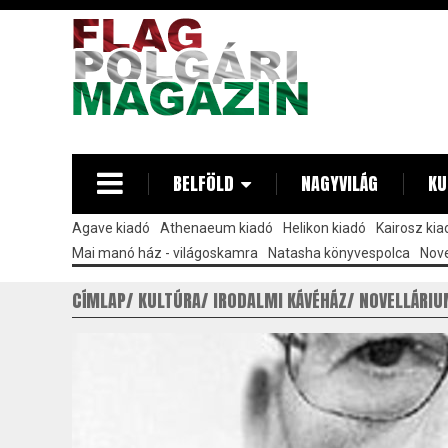
Ugrás
a
tartalomra
BELFÖLD
NAGYVILÁG
KU
Agave kiadó
Athenaeum kiadó
Helikon kiadó
Kairosz kia
Mai manó ház - világoskamra
Natasha könyvespolca
Nove
CÍMLAP
KULTÚRA
IRODALMI KÁVÉHÁZ
NOVELLÁRI