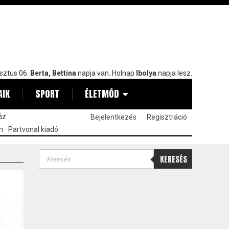
sztus 06.
Berta, Bettina
napja van. Holnap
Ibolya
napja lesz.
AIK
SPORT
ÉLETMÓD
áz
Bejelentkezés
Regisztráció
m
Partvonal kiadó
KERESÉS