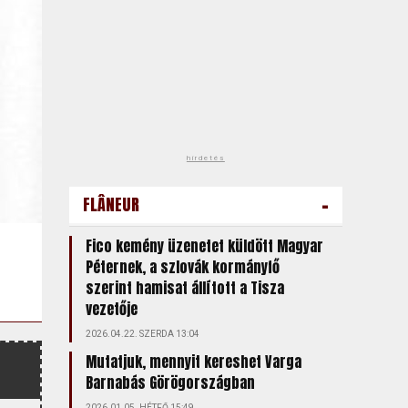
hirdetés
-
FLÂNEUR
Fico kemény üzenetet küldött Magyar
Péternek, a szlovák kormányfő
szerint hamisat állított a Tisza
vezetője
2026.04.22. SZERDA 13:04
Mutatjuk, mennyit kereshet Varga
Barnabás Görögországban
2026.01.05. HÉTFŐ 15:49