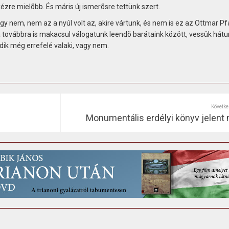
zre mielõbb. És máris új ismerõsre tettünk szert.
ogy nem, nem az a nyúl volt az, akire vártunk, és nem is ez az Ottmar Pf
továbbra is makacsul válogatunk leendõ barátaink között, vessük hátu
dik még errefelé valaki, vagy nem.
Követke
Monumentális erdélyi könyv jelent