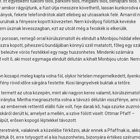
t egyébként tülkölni tilos, parkolni tilos, megállni tilos, behajtani tilos. 
 amikor rágyújtunk, a füst útja messzire követhetõ, lassan kunkorodva e
kányok, fekete telefondrótok alatt ellebeg az utcasarkok felé. Amarról 
gurulnak a fényesre kopott kövezeten. Nem kóvályog fölöttük kevéske
em úsznak levesszagban, ezt az utcát még a fecskék is elkerülik.
sé porosan, remegõ orral körülszimatolt és elindult a Monbijou híddal ell
paszra kopott, piheszerû bundájában könnyû szél matatott, fõleg egy sz
l beleütve vörös festékkel egy nagy huszonhetes. Mindenki számára
volt õ, aki most egymaga elindult délután a kihalt Monbijou utcán. Nem
on kicsapó meleg kapta volna föl, olykor hirtelen megemelkedett, ilyenk
fény rövid idõre sárgára festette. Kicsi lángnyelvek buktak a tetõre.
 termett az utca közepén, mint aki nagyon keres valamit, körülszimatol
es irányba. Mintha megriasztotta volna a távozó délután visszfénye, ami
az embernek rettentõ elálló füle volt, feje darab kõ, haja szürke zuzmó
káról derült ki, amelyet a mellén, a szíve fölött viselt: Ottmar Pfaff –
atalpút, erõsen kopogó léptekkel távozott.
zeretnénk, valakinek a közelébe férkõzni, akár ennek a Pfaffnak is, akk
, láttuk õt, erre totyogott el a kis huszonhetes, bizonyára értékes szérum