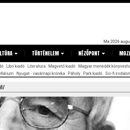
Ma 2026 augu
LTÚRA
TÖRTÉNELEM
NÉZŐPONT
MOZ
dó
Libri kiadó
Literatura
Magvető kiadó
Magyar menedék könyvesh
llárium
Nyugat - vasárnapi krónika
Páholy
Park kiadó
Sci-fi irodalo
UM