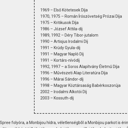
1969 – Első Kötetesek Díja
1970, 1975 – Román Írószövetség Prózai Díja
1975 – Kritikusok Díja
1986 – József Attila-díj
1989, 1992 – Déry Tibor-jutalom
1990 – Artisjus Irodalmi Díj
1991 – Krúdy Gyula-díj
1991 – Magyar Napló Díj
1991 – Kortárs-nívódíj
1992, 1997 – a Soros Alapítvány Életmű Díja
1996 – Művészeti Alap Literatúra Díja
1996 – Márai Sándor-díj
1998 – Magyar Köztársaság Babérkoszorúja
2002 – Irodalmi Alkotói Díj
2003 – Kossuth-díj
Spree folyóra, a Monbijou hídra, véletlenségbõl a Monbijou parkot is érin