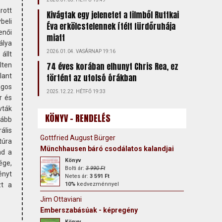
rott
Kivágtak egy jelenetet a filmből Ruttkai
beli
Éva erkölcstelennek ítélt fürdőruhája
enői
miatt
álya
2026.01.04. VASÁRNAP 19:16
állt
74 éves korában elhunyt Chris Rea, ez
lten
lant
történt az utolsó órákban
gos
2025.12.22. HÉTFŐ 19:33
r és
vták
KÖNYV - RENDELÉS
ább
rális
Gottfried August Bürger
túra
Münchhausen báró csodálatos kalandjai
nd a
Könyv
ége,
Bolti ár:
3 990 Ft
ényt
Netes ár:
3 591 Ft
zt a
10%
kedvezménnyel
Jim Ottaviani
Emberszabásúak - képregény
Könyv