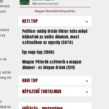
Így
10%
kedvezménnyel
lindul,
most
Magyar Menedék Könyvesház
-
HETI TOP
entétes
Politico: eddig Orbán Viktor háta mögé
áraz
bújhattak az uniós államok, most
szétesőben az egység (5074)
Így vagy úgy (1906)
or az
Magyar Péterék szétverik a magyar
államot – ez idegen érdek (1311)
t, aztán
 még ott
-
HAVI TOP
.
-
NÉPSZERŰ TARTALMAK
or
okkal és
Időjárás - meteoblue