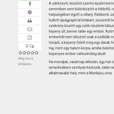
A zárkózott, lesütött szemû épület kormo
semmiben sem különbözött a többitõl, cs
helyiségében égett a villany. Rebbenõ, 
hullott újságpapírral letakart, összetolt 
szekrény között egy szék részletei látszo
köpeny ült, benne talán egy ember. Azért
emberbõl nem látszott csak a székláb m
hócipõ, a köpeny fölött meg egy darab fej.
0
haj, mint egy halom korpa, amibe beletúr
köpenyes ember valószínûleg aludt.
Még nincs
Ha mondjuk, vasárnap délután, úgy hat ór
értékelve
ismerkedésre szottyan kedvünk, talán nin
alkalmasabb hely, mint a Monbijou utca.