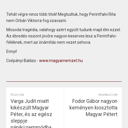
Tehát végre nincs több titok! Megtudtuk, hogy Perintfalvi Rita
nem Orbán Viktorra fog szavazni.
Micsoda tragédia, valahogy azért együtt tudunk majd élni ezzel.
Az ébredés viszont jövőre nagyon keserves lesz a Perintfalvi-
féléknek, mert az önámítás nem vezet sehova.
Ennyi!
Csépányi Balázs -
www.magyarnemzet.hu
Előző cikk
Következő cikk
Varga Judit miatt
Fodor Gábor nagyon
kikészült Magyar
keményen kiosztotta
Péter, és az egész
Magyar Pétert
sleppje
pániküzemmódba