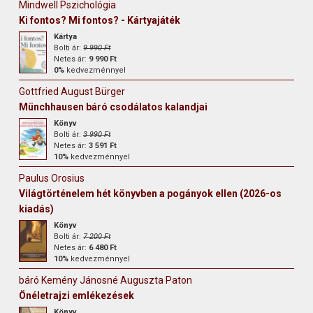
Mindwell Pszichológia
Ki fontos? Mi fontos? - Kártyajáték
Kártya
Bolti ár:
9 990 Ft
Netes ár:
9 990 Ft
0%
kedvezménnyel
Gottfried August Bürger
Münchhausen báró csodálatos kalandjai
Könyv
Bolti ár:
3 990 Ft
Netes ár:
3 591 Ft
10%
kedvezménnyel
Paulus Orosius
Világtörténelem hét könyvben a pogányok ellen (2026-os
kiadás)
Könyv
Bolti ár:
7 200 Ft
Netes ár:
6 480 Ft
10%
kedvezménnyel
báró Kemény Jánosné Auguszta Paton
Önéletrajzi emlékezések
Könyv