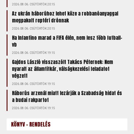
2026.08.06. CSÜTÖRTÖK 20:15
Az ukrán háborúhoz lehet köze a robbanóanyaggal
megpakolt reptéri drónnak
2026.08.06. CSÜTÖRTÖK 20:15
Ha Infantino marad a FIFA élén, nem lesz több futball-
vb
2026.08.06. CSÜTÖRTÖK 19:15
Gajdos László visszaszólt Takács Péternek: Nem
nyaralt az államtitkár, válságkezelési feladatot
végzett
2026.08.06. CSÜTÖRTÖK 19:15
Háborús arzenál miatt lezárják a Szabadság hidat és
a budai rakpartot
2026.08.06. CSÜTÖRTÖK 19:15
KÖNYV - RENDELÉS