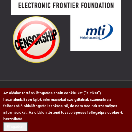
Kapcsolat
Médiaajánlat
Impresszum
GDPR
Az oldalon történő látogatása során cookie-kat (“sütiket”)
használunk.
Ezen fájlok információkat szolgáltatnak számunkra a
felhasználó oldallátogatási szokásairól, de nem tárolnak személyes
RSS
információkat. Az oldalon történő továbblépéssel elfogadja a cookie-k
Copyright © 2009-2026, Flag Polgári Magazin saját
használatát.
cikkeinek átvétele, másolása csak a forrás
Elfogadom