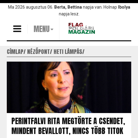
Ugrás
Ma 2026 augusztus 06.
Berta, Bettina
napja van. Holnap
Ibolya
a
napja lesz.
tartalomra
MENU
CÍMLAP
NÉZŐPONT
HETI LÁMPÁS
PERINTFALVI RITA MEGTÖRTE A CSENDET,
MINDENT BEVALLOTT, NINCS TÖBB TITOK