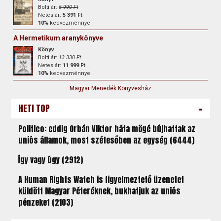
Bolti ár:
5 990 Ft
Netes ár:
5 391 Ft
10%
kedvezménnyel
A Hermetikum aranykönyve
Könyv
Bolti ár:
13 330 Ft
Netes ár:
11 999 Ft
10%
kedvezménnyel
Magyar Menedék Könyvesház
-
HETI TOP
Politico: eddig Orbán Viktor háta mögé bújhattak az
uniós államok, most szétesőben az egység (6444)
Így vagy úgy (2912)
A Human Rights Watch is figyelmeztető üzenetet
küldött Magyar Péteréknek, bukhatjuk az uniós
pénzeket (2103)