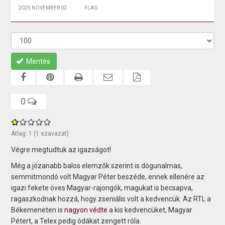
2025 NOVEMBER 02.
FLAG
Mentés
0
Átlag:
1
(
1
szavazat)
Végre megtudtuk az igazságot!
Még a józanabb balos elemzők szerint is dögunalmas,
semmitmondó volt Magyar Péter beszéde, ennek ellenére az
igazi fekete öves Magyar-rajongók, magukat is becsapva,
ragaszkodnak hozzá, hogy zseniális volt a kedvencük. Az RTL a
Békemeneten is
nagyon védte
a kis kedvencüket, Magyar
Pétert, a Telex pedig ódákat zengett róla.