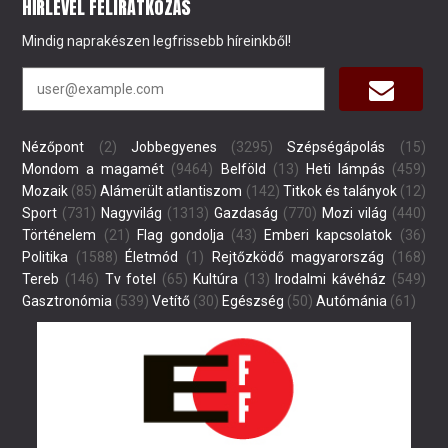
HÍRLEVÉL FELIRATKOZÁS
Mindig naprakészen legfrissebb híreinkből!
Nézőpont
(2)
Jobbegyenes
(3295)
Szépségápolás
(15)
Mondom a magamét
(9464)
Belföld
(13)
Heti lámpás
(459)
Mozaik
(85)
Alámerült atlantiszom
(142)
Titkok és talányok
(12)
Sport
(731)
Nagyvilág
(1313)
Gazdaság
(770)
Mozi világ
(440)
Történelem
(21)
Flag gondolja
(43)
Emberi kapcsolatok
(36)
Politika
(1588)
Életmód
(1)
Rejtőzködő magyarország
(168)
Tereb
(146)
Tv fotel
(65)
Kultúra
(13)
Irodalmi kávéház
(549)
Gasztronómia
(539)
Vetítő
(30)
Egészség
(50)
Autómánia
(61)