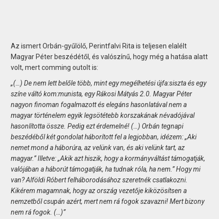
Az ismert Orbán-gyűlölő, Perintfalvi Rita is teljesen elalélt
Magyar Péter beszédétől, és valószínű, hogy még a hatása alatt
volt, mert comming outolt is:
„(…) De nem lett belőle több, mint egy megélhetési újfa:siszta és egy
színe váltó kom:munista, egy Rákosi Mátyás 2.0. Magyar Péter
nagyon finoman fogalmazott és elegáns hasonlatával nem a
magyar történelem egyik legsötétebb korszakának névadójával
hasonlította össze. Pedig ezt érdemelné! (…) Orbán tegnapi
beszédéből két gondolat háborított fel a legjobban, idézem: „Aki
nemet mond a háborúra, az velünk van, és aki velünk tart, az
magyar.” Illetve: „Akik azt hiszik, hogy a kormányváltást támogatják,
valójában a háborút támogatják, ha tudnak róla, ha nem.” Hogy mi
van? Alföldi Róbert felháborodásához szeretnék csatlakozni.
Kikérem magamnak, hogy az ország vezetője kiközösítsen a
nemzetből csupán azért, mert nem rá fogok szavazni! Mert bizony
nem rá fogok. (…)”