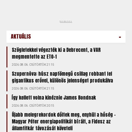
hirdetés
-
AKTUÁLIS
Szögletekkel végezték ki a Debrecent, a VAR
megmentette az ETO-t
2026.08.06. CSÜTÖRTÖK 21:15
Szupernóva: húsz naptömegű csillag robbant fel
gigantikus erővel, különös jelenséget produkálva
2026.08.06. CSÜTÖRTÖK 21:15
Így kellett volna kinéznie James Bondnak
2026.08.06. CSÜTÖRTÖK 20:15
Újabb melegrekordok dőltek meg, enyhül a hőség –
Magyar Péter energiapolitikát bírált, a Fidesz az
államtitkár távozását követeli