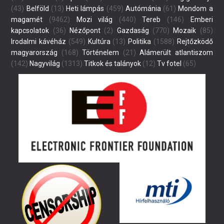
(43)
Belföld
(13)
Heti lámpás
(459)
Autómánia
(61)
Mondom a
magamét
(9462)
Mozi világ
(440)
Tereb
(146)
Emberi
kapcsolatok
(36)
Nézőpont
(2)
Gazdaság
(770)
Mozaik
(85)
Irodalmi kávéház
(549)
Kultúra
(13)
Politika
(1588)
Rejtőzködő
magyarország
(168)
Történelem
(21)
Alámerült atlantiszom
(142)
Nagyvilág
(1313)
Titkok és talányok
(12)
Tv fotel
(65)