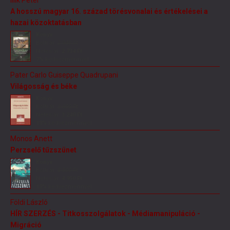
A hosszú magyar 16. század törésvonalai és értékelései a
hazai közoktatásban
Könyv
Bolti ár:
2 940 Ft
Netes ár:
2 734 Ft
7%
kedvezménnyel
Pater Carlo Guiseppe Quadrupani
Világosság és béke
Könyv
Bolti ár:
3 600 Ft
Netes ár:
3 240 Ft
10%
kedvezménnyel
Monos Anett
Perzselő tűzszünet
Könyv
Bolti ár:
5 500 Ft
Netes ár:
4 950 Ft
10%
kedvezménnyel
Földi László
HÍR SZERZÉS - Titkosszolgálatok - Médiamanipuláció -
Migráció