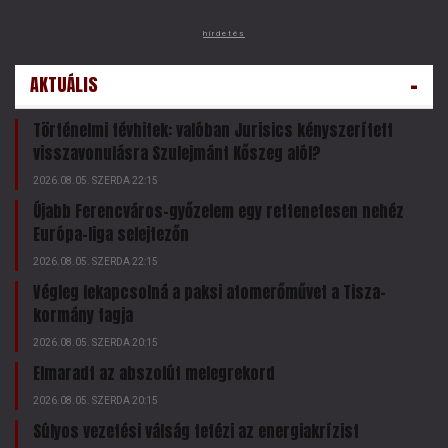
hirdetés
-
AKTUÁLIS
Történelmi tévhitek: valóban Jurisics kényszerített
visszavonulásra Szulejmánt Kőszeg alól?
2026.08.05. SZERDA 22:15
Újabb Ferencváros-győzelem egy rettenetesen nehéz
Európa-liga selejtezőn
2026.08.05. SZERDA 22:15
Végleg lekapcsolná a paksi atomerőművet a Tisza-
kormány tagja
2026.08.05. SZERDA 20:15
Elmaradt az abszolút melegrekord
2026.08.05. SZERDA 20:15
Súlyos vezetési válság tetézi az energiakrízist