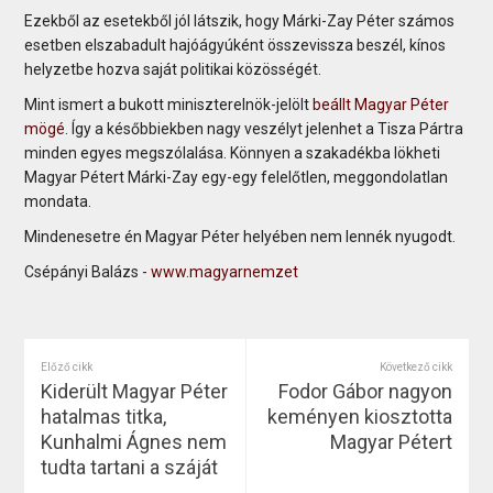
Ezekből az esetekből jól látszik, hogy Márki-Zay Péter számos
esetben elszabadult hajóágyúként összevissza beszél, kínos
helyzetbe hozva saját politikai közösségét.
Mint ismert a bukott miniszterelnök-jelölt
beállt Magyar Péter
mögé
. Így a későbbiekben nagy veszélyt jelenhet a Tisza Pártra
minden egyes megszólalása. Könnyen a szakadékba lökheti
Magyar Pétert Márki-Zay egy-egy felelőtlen, meggondolatlan
mondata.
Mindenesetre én Magyar Péter helyében nem lennék nyugodt.
Csépányi Balázs -
www.magyarnemzet
Előző cikk
Következő cikk
Kiderült Magyar Péter
Fodor Gábor nagyon
hatalmas titka,
keményen kiosztotta
Kunhalmi Ágnes nem
Magyar Pétert
tudta tartani a száját