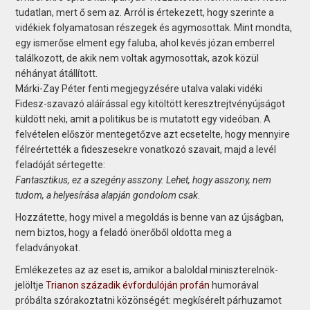
tudatlan, mert ő sem az. Arról is értekezett, hogy szerinte a
vidékiek folyamatosan részegek és agymosottak. Mint mondta,
egy ismerőse elment egy faluba, ahol kevés józan emberrel
találkozott, de akik nem voltak agymosottak, azok közül
néhányat átállított.
Márki-Zay Péter fenti megjegyzésére utalva valaki vidéki
Fidesz-szavazó aláírással egy kitöltött keresztrejtvényújságot
küldött neki, amit a politikus be is mutatott egy videóban. A
felvételen először mentegetőzve azt ecsetelte, hogy mennyire
félreértették a fideszesekre vonatkozó szavait, majd a levél
feladóját sértegette:
Fantasztikus, ez a szegény asszony. Lehet, hogy asszony, nem
tudom, a helyesírása alapján gondolom csak.
Hozzátette, hogy mivel a megoldás is benne van az újságban,
nem biztos, hogy a feladó önerőből oldotta meg a
feladványokat.
Emlékezetes az az eset is, amikor a baloldal miniszterelnök-
jelöltje
Trianon századik évfordulóján profán
humorával
próbálta szórakoztatni közönségét: megkísérelt párhuzamot