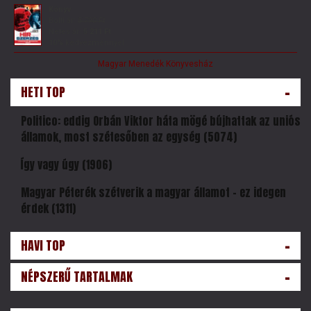
Könyv
Bolti ár:
5 790 Ft
Netes ár:
5 211 Ft
10%
kedvezménnyel
Magyar Menedék Könyvesház
-
HETI TOP
Politico: eddig Orbán Viktor háta mögé bújhattak az uniós
államok, most szétesőben az egység (5074)
Így vagy úgy (1906)
Magyar Péterék szétverik a magyar államot – ez idegen
érdek (1311)
-
HAVI TOP
-
NÉPSZERŰ TARTALMAK