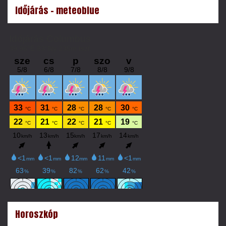
Időjárás - meteoblue
Horoszkóp