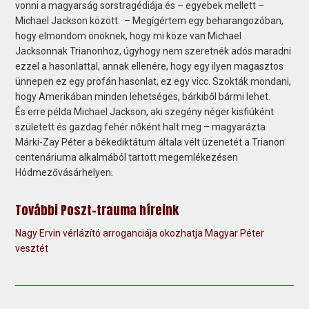
vonni a magyarság sorstragédiája és – egyebek mellett –
Michael Jackson között. – Megígértem egy beharangozóban,
hogy elmondom önöknek, hogy mi köze van Michael
Jacksonnak Trianonhoz, úgyhogy nem szeretnék adós maradni
ezzel a hasonlattal, annak ellenére, hogy egy ilyen magasztos
ünnepen ez egy profán hasonlat, ez egy vicc. Szokták mondani,
hogy Amerikában minden lehetséges, bárkiből bármi lehet.
És erre példa Michael Jackson, aki szegény néger kisfiúként
született és gazdag fehér nőként halt meg – magyarázta
Márki-Zay Péter a békediktátum általa vélt üzenetét a Trianon
centenáriuma alkalmából tartott megemlékezésen
Hódmezővásárhelyen.
További Poszt-trauma híreink
Nagy Ervin vérlázító arroganciája okozhatja Magyar Péter
vesztét