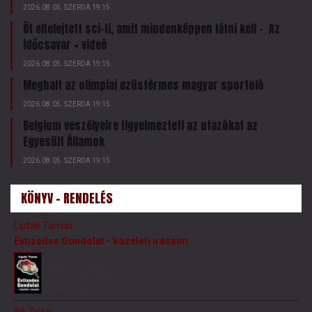
2026.08.05. SZERDA 19:15
Öt elfelejtett sci-fi, amit mindenképpen látni kell – Az
időcsavar + videó
2026.08.05. SZERDA 19:15
Meghalt az olimpiai ezüstérmes magyar sportoló
2026.08.05. SZERDA 19:15
Belgium veszélyeire figyelmezteti az utazókat az
Egyesült Államok
2026.08.05. SZERDA 19:15
KÖNYV - RENDELÉS
Lipták Tamás
Évtizedes Gondolat - közéleti írásaim
Könyv
Bolti ár:
4 000 Ft
Netes ár:
3 600 Ft
10%
kedvezménnyel
Illik Péter