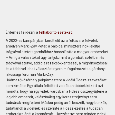
Érdemes felidézni a
felháborító eseteket
:
A 2022-es kampányban került elő az a felkavaró felvétel,
amelyen Márki-Zay Péter, a baloldal miniszterelnök-jelöltje
trágyával etetett gombákhoz hasonlította a magyar embereket.
– Amíg a választókat úgy tartjuk, mint a gombát, sötétben és
trágyával etetve, addig a rezsicsökkentéssel, a migránsozással
és a többivel lehet választást nyerni – fogalmazott a gárdonyi
lakossági fórumán Márki-Zay.
Hódmezővásárhely polgármestere a vidéki Fidesz-szavazókat
sem kímélte. Egy általa feltöltött videóban többek között azt
mondta, hogy ha egy vidéki városban a Fidesz összegyűjtené a
legjobb embereit, valószínűleg egy keresztrejtvényt sem
tudnának megfejteni. Máskor pedig arról beszélt, hogy bunkók,
tudatlanok a vidékiek, és szerinte a Fidesz ezekre a tudatlan
emberekre építi a kampányát. Hozzátette: nem minden vidéki