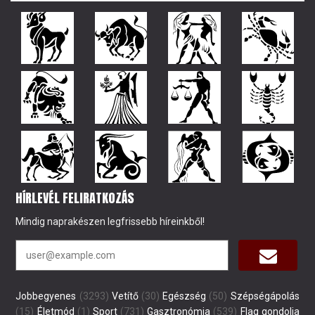
HÍRLEVÉL FELIRATKOZÁS
Mindig naprakészen legfrissebb híreinkből!
Jobbegyenes
(3293)
Vetítő
(30)
Egészség
(50)
Szépségápolás
(15)
Életmód
(1)
Sport
(731)
Gasztronómia
(539)
Flag gondolja