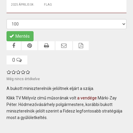
2025 ÁPRILIS 04.
FLAG
Mentés
0
Még nincs értékelve
A bukott miniszterelnök-jelöltnek eljárt a szája.
Klikk TV Mélyvíz című műsorának volt
a vendége
Márki-Zay
Péter. Hódmezővásárhely polgármestere, korábbi bukott
miniszterelnök-jelölt szerint a Fidesz legfontosabb stratégiája
most a gyűlöletkeltés.