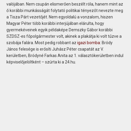
valójában. Nem csupán elismerően beszélt róla, hanem mint az
ő korábbi munkásságát folytató politikai tényezőt nevezte meg
a Tisza Párt vezetőjét. Nem egyoldalú a vonzalom, hiszen
Magyar Péter több korábbi interjújában elárulta, hogy
gyermekéveinek egyik példaképe Demszky Gábor korábbi
SZDSZ-es főpolgármester volt, akinek a plakátja ki volt tűzve a
szobája falára. Most pedig robbant az
igazi bomba
: Bródy
János felesége is erősíti Juhász Péter csapatát az V.
kerületben, Bródyné Farkas Anita az 1. választókerületben indul
képviselőjelöltként – szúrta ki a 24.hu.