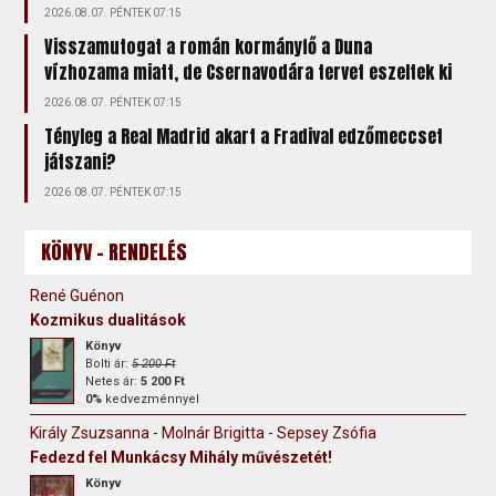
2026.08.07. PÉNTEK 07:15
Visszamutogat a román kormányfő a Duna
vízhozama miatt, de Csernavodára tervet eszeltek ki
2026.08.07. PÉNTEK 07:15
Tényleg a Real Madrid akart a Fradival edzőmeccset
játszani?
2026.08.07. PÉNTEK 07:15
KÖNYV - RENDELÉS
René Guénon
Kozmikus dualitások
Könyv
Bolti ár:
5 200 Ft
Netes ár:
5 200 Ft
0%
kedvezménnyel
Király Zsuzsanna - Molnár Brigitta - Sepsey Zsófia
Fedezd fel Munkácsy Mihály művészetét!
Könyv