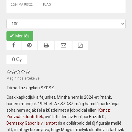
2024 MÁJUS 22.
FLAG
Mentés
0
Még nincs értékelve
Támad az egykori SZDSZ.
Csak kapkodjuk a fejünket. Mintha nem is 2024-et írnánk,
hanem mondjuk 1994-et. Az SZDSZ máig harcoló partizánjai
soha nem adják fel a küzdelmet a jobboldal ellen.
Koncz
Zsuzsát kitüntették
, övé lett idén az Európai Hazafi Díj.
Demszky Gábor is villantott
és a dollárbaloldal új figurája mellé
állt, mintegy bizonyítva, hogy Magyar melyik oldalhoz is tartozik