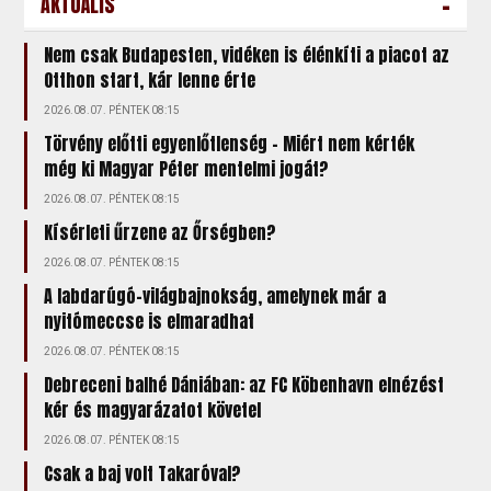
-
AKTUÁLIS
Nem csak Budapesten, vidéken is élénkíti a piacot az
Otthon start, kár lenne érte
2026.08.07. PÉNTEK 08:15
Törvény előtti egyenlőtlenség – Miért nem kérték
még ki Magyar Péter mentelmi jogát?
2026.08.07. PÉNTEK 08:15
Kísérleti űrzene az Őrségben?
2026.08.07. PÉNTEK 08:15
A labdarúgó-világbajnokság, amelynek már a
nyitómeccse is elmaradhat
2026.08.07. PÉNTEK 08:15
Debreceni balhé Dániában: az FC Köbenhavn elnézést
kér és magyarázatot követel
2026.08.07. PÉNTEK 08:15
Csak a baj volt Takaróval?