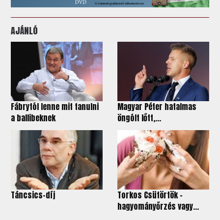
AJÁNLÓ
Fábrytól lenne mit tanulni
Magyar Péter hatalmas
a ballibeknek
öngólt lőtt,...
Táncsics-díj
Torkos Csütörtök -
hagyományőrzés vagy...