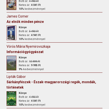
Bolti ár:
4 490 Ft
Netes ár:
4 041 Ft
10%
kedvezménnyel
James Comer
Az elnök minden pénze
Könyv
Bolti ár:
5 490 Ft
Netes ár:
4 941 Ft
10%
kedvezménnyel
Vörös Mária Nyemirovszkaja
Információgyógyászat
Könyv
Bolti ár:
10 999 Ft
Netes ár:
9 995 Ft
9%
kedvezménnyel
Lipták Gábor
Sárkányfészek - Észak-magyarországi regék, mondák,
történetek
Könyv
Bolti ár:
4 490 Ft
Netes ár:
4 041 Ft
10%
kedvezménnyel