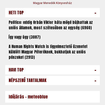
Magyar Menedék Könyvesház
-
HETI TOP
Politico: eddig Orbán Viktor háta mögé bújhattak az
uniós államok, most szétesőben az egység (6960)
Így vagy úgy (3087)
A Human Rights Watch is figyelmeztető üzenetet
küldött Magyar Péteréknek, bukhatjuk az uniós
pénzeket (2913)
-
HAVI TOP
-
NÉPSZERŰ TARTALMAK
Időjárás - meteoblue