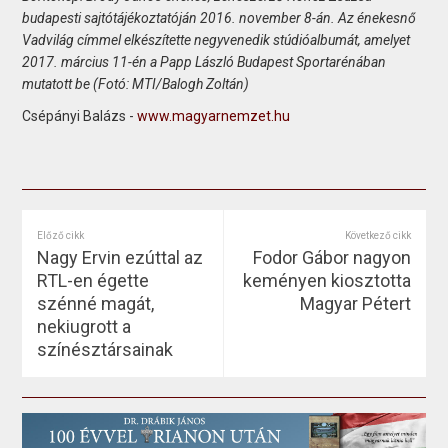
budapesti sajtótájékoztatóján 2016. november 8-án. Az énekesnő
Vadvilág címmel elkészítette negyvenedik stúdióalbumát, amelyet
2017. március 11-én a Papp László Budapest Sportarénában
mutatott be (Fotó: MTI/Balogh Zoltán)
Csépányi Balázs -
www.magyarnemzet.hu
Előző cikk
Következő cikk
Nagy Ervin ezúttal az
Fodor Gábor nagyon
RTL-en égette
keményen kiosztotta
szénné magát,
Magyar Pétert
nekiugrott a
színésztársainak