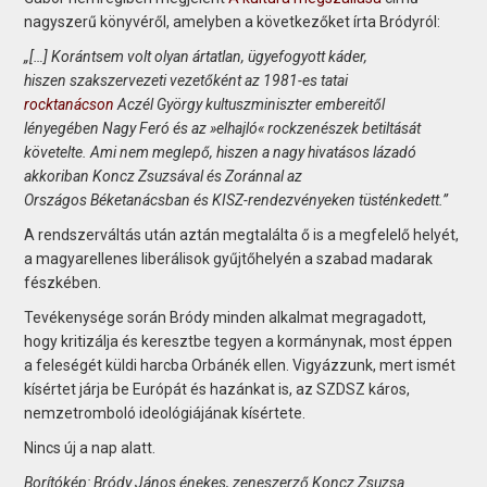
nagyszerű könyvéről, amelyben a következőket írta Bródyról:
„[…] Korántsem volt olyan ártatlan, ügyefogyott káder,
hiszen szakszervezeti vezetőként az 1981-es tatai
rocktanácson
Aczél György kultuszminiszter embereitől
lényegében Nagy Feró és az »elhajló« rockzenészek betiltását
követelte. Ami nem meglepő, hiszen a nagy hivatásos lázadó
akkoriban Koncz Zsuzsával és Zoránnal az
Országos Béketanácsban és KISZ-rendezvényeken tüsténkedett.”
A rendszerváltás után aztán megtalálta ő is a megfelelő helyét,
a magyarellenes liberálisok gyűjtőhelyén a szabad madarak
fészkében.
Tevékenysége során Bródy minden alkalmat megragadott,
hogy kritizálja és keresztbe tegyen a kormánynak, most éppen
a feleségét küldi harcba Orbánék ellen. Vigyázzunk, mert ismét
kísértet járja be Európát és hazánkat is, az SZDSZ káros,
nemzetromboló ideológiájának kísértete.
Nincs új a nap alatt.
Borítókép: Bródy János énekes, zeneszerző Koncz Zsuzsa