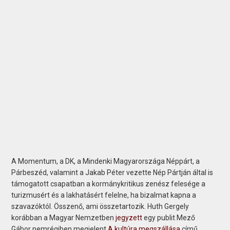
A Momentum, a DK, a Mindenki Magyarországa Néppárt, a
Párbeszéd, valamint a Jakab Péter vezette Nép Pártján által is
támogatott csapatban a kormánykritikus zenész felesége a
turizmusért és a lakhatásért felelne, ha bizalmat kapna a
szavazóktól. Összenő, ami összetartozik. Huth Gergely
korábban a Magyar Nemzetben
jegyzett
egy publit Mező
Gábor nemrégiben megjelent
A kultúra megszállása
című