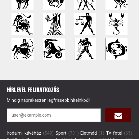
HÍRLEVÉL FELIRATKOZÁS
Mindig naprakészen legfrissebb híreinkből!
Irodalmi kávéház
(549)
Sport
(731)
Életmód
(1)
Tv fotel
(65)