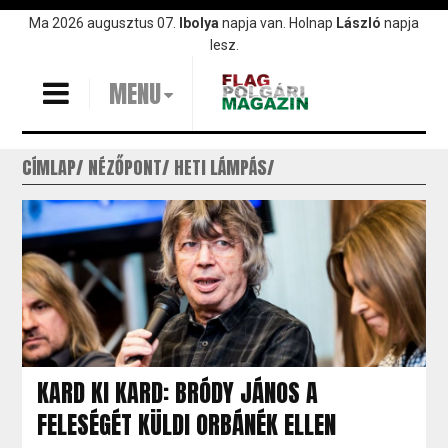
Ugrás
Ma 2026 augusztus 07.
Ibolya
napja van. Holnap
László
napja
a
lesz.
tartalomra
MENU
CÍMLAP
NÉZŐPONT
HETI LÁMPÁS
KARD KI KARD: BRÓDY JÁNOS A
FELESÉGÉT KÜLDI ORBÁNÉK ELLEN