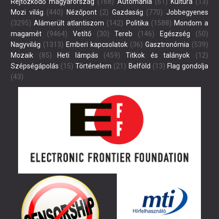
Rejtőzködő magyarország
(168)
Autómánia
(61)
Kultúra
(13)
Mozi világ
(440)
Nézőpont
(2)
Gazdaság
(770)
Jobbegyenes
(3295)
Alámerült atlantiszom
(142)
Politika
(1588)
Mondom a
magamét
(9464)
Vetítő
(30)
Tereb
(146)
Egészség
(50)
Nagyvilág
(1313)
Emberi kapcsolatok
(36)
Gasztronómia
(539)
Mozaik
(85)
Heti lámpás
(459)
Titkok és talányok
(12)
Szépségápolás
(15)
Történelem
(21)
Belföld
(13)
Flag gondolja
(43)