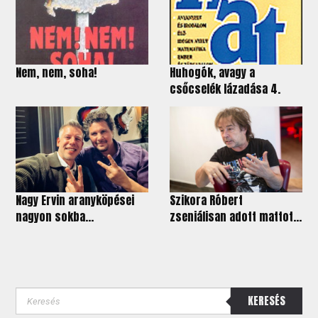
Nem, nem, soha!
Huhogók, avagy a
csőcselék lázadása 4.
Nagy Ervin aranyköpései
Szikora Róbert
nagyon sokba...
zseniálisan adott mattot...
KERESÉS