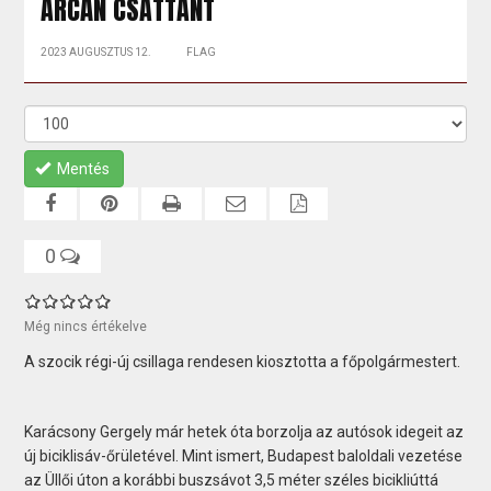
ARCÁN CSATTANT
2023 AUGUSZTUS 12.
FLAG
Mentés
0
Még nincs értékelve
A szocik régi-új csillaga rendesen kiosztotta a főpolgármestert.
Karácsony Gergely már hetek óta borzolja az autósok idegeit az
új biciklisáv-őrületével. Mint ismert, Budapest baloldali vezetése
az Üllői úton a korábbi buszsávot 3,5 méter széles bicikliúttá