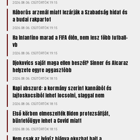
2026.08.06. CSÜTÖRTÖK 19:15
Háborús arzenál miatt lezárják a Szabadság hidat és
a budai rakpartot
2026.08.06. CSÜTÖRTÖK 19:15
Ha Infantino marad a FIFA élén, nem lesz több futball-
vb
2026.08.06. CSÜTÖRTÖK 19:15
Djokovics saját maga ellen beszél? Sinner és Alcaraz
helyzete egyre aggasztóbb
2026.08.06. CSÜTÖRTÖK 18:15
Napi abszurd: a kormány szerint kannából és
lajtoskocsiból lehet locsolni, slaggal nem
2026.08.06. CSÜTÖRTÖK 18:15
Első körben elmeszelték Biden protezsáltját,
büntetőügye lehet a Covid miatt
2026.08.06. CSÜTÖRTÖK 18:15
Nem csak az ivóvíz hiánya okozhat bajt a