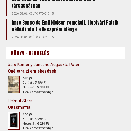
társasházban
2026.08.06. CSÜTÖRTÖK 17:15
Imre Bence és Emil Nielsen remekelt, Ligetvári Patrik
nélkül indult a Veszprém idénye
2026.08.06. CSÜTÖRTÖK 17:15
KÖNYV - RENDELÉS
báró Kemény Jánosné Auguszta Paton
Önéletrajzi emlékezések
Könyv
Bolti ár:
5 990 Ft
Netes ár:
5 391 Ft
10%
kedvezménnyel
Helmut Sterz
Oltásmaffia
Könyv
Bolti ár:
6 990 Ft
Netes ár:
6 291 Ft
10%
kedvezménnyel