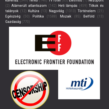
kávéház
(549)
Tereb
(146)
Tv fotel
(65)
Életmód
(1)
Nézőpont
(2)
Alámerült atlantiszom
(142)
Heti lámpás
(459)
Titkok és
talányok
(12)
Kultúra
(13)
Nagyvilág
(1313)
Történelem
(21)
Egészség
(50)
Politika
(1588)
Mozaik
(85)
Belföld
(13)
Gazdaság
(770)