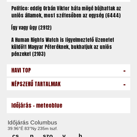
Politico: eddig Orbán Viktor háta mögé bújhattak az
uniós államok, most szétesőben az egység (6444)
Így vagy úgy (2912)
A Human Rights Watch is figyelmeztető üzenetet
küldött Magyar Péteréknek, bukhatjuk az uniós
pénzeket (2103)
-
HAVI TOP
-
NÉPSZERŰ TARTALMAK
Időjárás - meteoblue