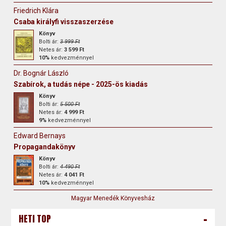
Friedrich Klára
Csaba királyfi visszaszerzése
Könyv
Bolti ár:
3 999 Ft
Netes ár:
3 599 Ft
10%
kedvezménnyel
Dr. Bognár László
Szabírok, ​a tudás népe - 2025-ös kiadás
Könyv
Bolti ár:
5 500 Ft
Netes ár:
4 999 Ft
9%
kedvezménnyel
Edward Bernays
Propagandakönyv
Könyv
Bolti ár:
4 490 Ft
Netes ár:
4 041 Ft
10%
kedvezménnyel
Magyar Menedék Könyvesház
-
HETI TOP