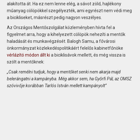
alakította át. Ha ez nem lenne elég, a sávot zöld, hajlékony
műanyag cölöpökkel szegélyezték, ami egyrészt nem védi meg
a bicikliseket, másrészt pedig nagyon veszélyes.
Az Országos Mentőszolgálat közleményben hívta fel a
figyelmet arra, hogy a kihelyezett cölöpök nehezíti a mentők
haladását és munkavégzését. Balogh Samu, a fővárosi
önkormányzat közlekedéspolitikáért felelős kabinetfőnöke
vérlázító módon állt ki
a biciklisávok mellett, és még vissza is
szólt a mentőknek:
„Csak remélni tudjuk, hogy a mentőket senki nem akarja majd
belerángatni a kampányba. Még akkor sem, ha Győrfi Pál, az OMSZ
szóvivője korábban Tarlós István mellett kampányolt”