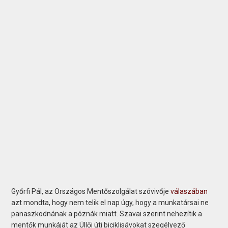
Győrfi Pál, az Országos Mentőszolgálat szóvivője
válaszában
azt mondta, hogy nem telik el nap úgy, hogy a munkatársai ne
panaszkodnának a póznák miatt. Szavai szerint nehezítik a
mentők munkáját az Üllői úti biciklisávokat szegélyező