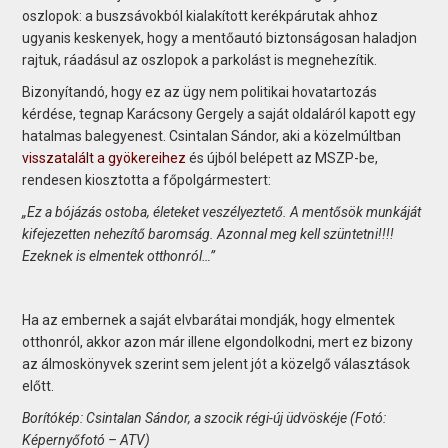
oszlopok: a buszsávokból kialakított kerékpárutak ahhoz
ugyanis keskenyek, hogy a mentőautó biztonságosan haladjon
rajtuk, ráadásul az oszlopok a parkolást is megnehezítik.
Bizonyítandó, hogy ez az ügy nem politikai hovatartozás
kérdése, tegnap Karácsony Gergely a saját oldaláról kapott egy
hatalmas balegyenest. Csintalan Sándor, aki a közelmúltban
visszatalált a gyökereihez
és újból belépett az MSZP-be,
rendesen kiosztotta a főpolgármestert:
„Ez a bójázás ostoba, életeket veszélyeztető. A mentősök munkáját
kifejezetten nehezítő baromság. Azonnal meg kell szüntetni!!!!
Ezeknek is elmentek otthonról…”
Ha az embernek a saját elvbarátai mondják, hogy elmentek
otthonról, akkor azon már illene elgondolkodni, mert ez bizony
az álmoskönyvek szerint sem jelent jót a közelgő választások
előtt.
Borítókép: Csintalan Sándor, a szocik régi-új üdvöskéje (Fotó:
Képernyőfotó – ATV)