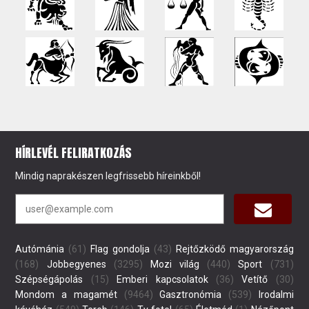
HÍRLEVÉL FELIRATKOZÁS
Mindig naprakészen legfrissebb híreinkből!
Autómánia
(61)
Flag gondolja
(43)
Rejtőzködő magyarország
(168)
Jobbegyenes
(3295)
Mozi világ
(440)
Sport
(731)
Szépségápolás
(15)
Emberi kapcsolatok
(36)
Vetítő
(30)
Mondom a magamét
(9464)
Gasztronómia
(539)
Irodalmi