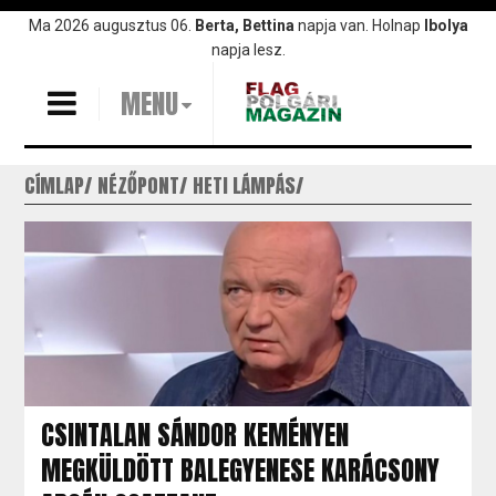
Ugrás
Ma 2026 augusztus 06.
Berta, Bettina
napja van. Holnap
Ibolya
a
napja lesz.
tartalomra
MENU
CÍMLAP
NÉZŐPONT
HETI LÁMPÁS
CSINTALAN SÁNDOR KEMÉNYEN
MEGKÜLDÖTT BALEGYENESE KARÁCSONY