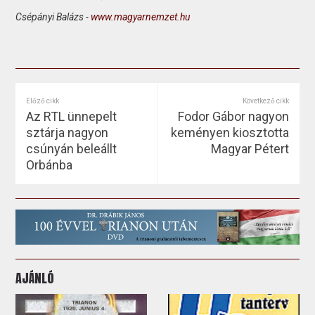
Csépányi Balázs -
www.magyarnemzet.hu
Előző cikk
Következő cikk
Az RTL ünnepelt
Fodor Gábor nagyon
sztárja nagyon
keményen kiosztotta
csúnyán beleállt
Magyar Pétert
Orbánba
AJÁNLÓ