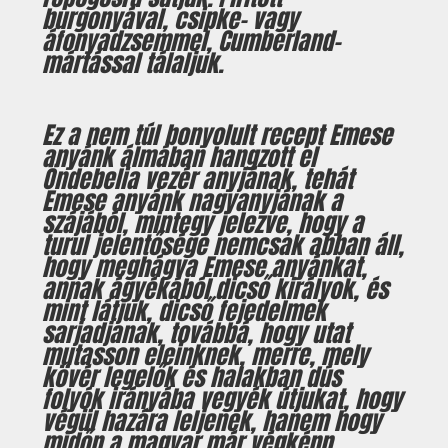
burgonyával, csipke- vagy
áfonyadzsemmel, Cumberland-
mártással tálaljuk.
Ez a nem túl bonyolult recept Emese
anyánk álmában hangzott el
Öndebelia vezér anyjának, tehát
Emese anyánk nagyanyjának a
szájából, mintegy jelezve, hogy a
turul jelentősége nemcsak abban áll,
hogy meghágva Emese anyánkat,
annak ágyékából dicső királyok, és
mint látjuk, dicső fejedelmek
sarjadjanak, továbbá, hogy utat
mutasson eleinknek, merre, mely
kövér legelők és halakban dús
folyók irányába vegyék útjukat, hogy
végül hazára leljenek, hanem hogy
midőn a magyar már végképp