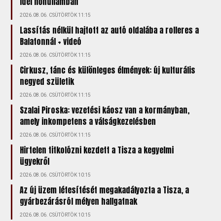
idei hőhullámban
2026.08.06. CSÜTÖRTÖK 11:15
Lassítás nélkül hajtott az autó oldalába a rolleres a
Balatonnál + videó
2026.08.06. CSÜTÖRTÖK 11:15
Cirkusz, tánc és különleges élmények: új kulturális
negyed születik
2026.08.06. CSÜTÖRTÖK 11:15
Szalai Piroska: vezetési káosz van a kormányban,
amely inkompetens a válságkezelésben
2026.08.06. CSÜTÖRTÖK 11:15
Hirtelen titkolózni kezdett a Tisza a kegyelmi
ügyekről
2026.08.06. CSÜTÖRTÖK 10:15
Az új üzem létesítését megakadályozta a Tisza, a
gyárbezárásról mélyen hallgatnak
2026.08.06. CSÜTÖRTÖK 10:15