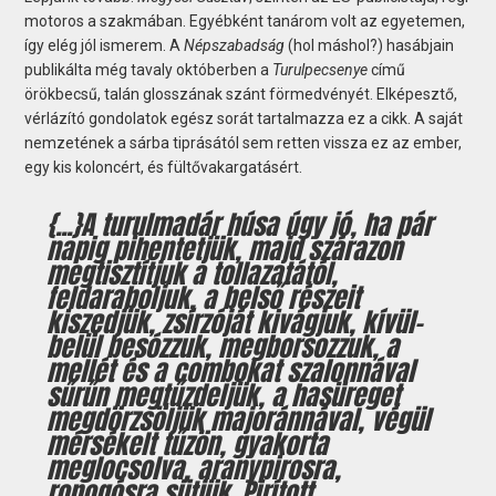
motoros a szakmában. Egyébként tanárom volt az egyetemen,
így elég jól ismerem. A
Népszabadság
(hol máshol?) hasábjain
publikálta még tavaly októberben a
Turulpecsenye
című
örökbecsű, talán glosszának szánt förmedvényét. Elképesztő,
vérlázító gondolatok egész sorát tartalmazza ez a cikk. A saját
nemzetének a sárba tiprásától sem retten vissza ez az ember,
egy kis koloncért, és fültővakargatásért.
{...}A turulmadár húsa úgy jó, ha pár
napig pihentetjük, majd szárazon
megtisztítjuk a tollazatától,
feldaraboljuk, a belső részeit
kiszedjük, zsírzóját kivágjuk, kívül-
belül besózzuk, megborsozzuk, a
mellét és a combokat szalonnával
sűrűn megtűzdeljük, a hasüreget
megdörzsöljük majoránnával, végül
mérsékelt tűzön, gyakorta
meglocsolva, aranypirosra,
ropogósra sütjük. Pirított