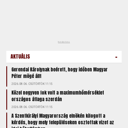
hirdetés
-
AKTUÁLIS
Gerendai Károlynak beérett, hogy időben Magyar
Péter mögé állt
2026.08.06. CSÜTÖRTÖK 11:15
Közel negyven fok volt a maximumhőmérséklet
országos átlaga szerdán
2026.08.06. CSÜTÖRTÖK 11:15
A Szentkirályi Magyarország elnökén kifogott a
kérdés, hogy mely településeken osztottak vizet az