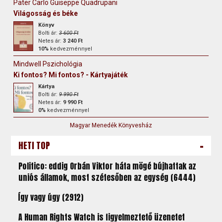
Pater Carlo Guiseppe Quadrupani
Világosság és béke
Könyv
Bolti ár:
3 600 Ft
Netes ár:
3 240 Ft
10%
kedvezménnyel
Mindwell Pszichológia
Ki fontos? Mi fontos? - Kártyajáték
Kártya
Bolti ár:
9 990 Ft
Netes ár:
9 990 Ft
0%
kedvezménnyel
Magyar Menedék Könyvesház
-
HETI TOP
Politico: eddig Orbán Viktor háta mögé bújhattak az
uniós államok, most szétesőben az egység (6444)
Így vagy úgy (2912)
A Human Rights Watch is figyelmeztető üzenetet