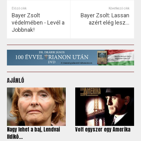
Előző cikk
Következő cikk
Bayer Zsolt
Bayer Zsolt: Lassan
védelmében - Levél a
azért elég lesz…
Jobbnak!
AJÁNLÓ
Nagy lehet a baj, Lendvai
Volt egyszer egy Amerika
Ildikó...