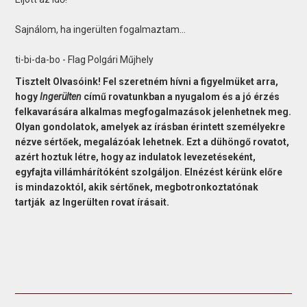
Sajnálom, ha ingerülten fogalmaztam...
ti-bi-da-bo - Flag Polgári Műjhely
Tisztelt Olvasóink! Fel szeretném hívni a figyelmüket arra,
hogy
Ingerülten
című rovatunkban a nyugalom és a jó érzés
felkavarására alkalmas megfogalmazások jelenhetnek meg.
Olyan gondolatok, amelyek az írásban érintett személyekre
nézve sértőek, megalázóak lehetnek. Ezt a dühöngő rovatot,
azért hoztuk létre, hogy az indulatok levezetéseként,
egyfajta villámhárítóként szolgáljon. Elnézést kérünk előre
is mindazoktól, akik sértőnek, megbotronkoztatónak
tartják az Ingerülten rovat írásait.