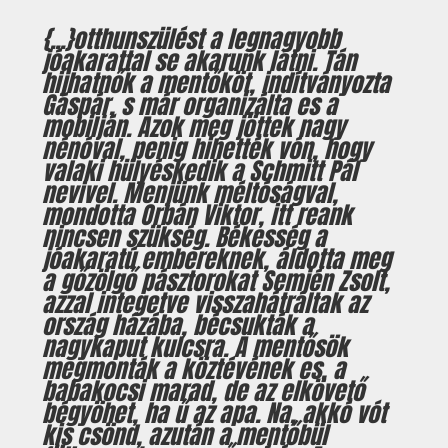
{...}otthunszülést a legnagyobb
jóakarattal se akarunk látni. Tán
hijhatnők a mentőköt, indítványozta
Gáspár, s már organizálta es a
mobilján. Azok meg jöttek nagy
nénóval, penig hihették vón, hogy
valaki hülyéskedik a Schmitt Pál
nevivel. Menjünk méltóságval,
mondotta Orbán Viktor, itt reank
nincsen szükség. Békesség a
jóakaratú embereknek, áldotta meg
a gőzölgő pásztorokat Semjén Zsolt,
azzal integetve visszahátráltak az
ország házába, bécsukták a
nagykaput kulcsra. A mentősök
megmonták a köztévének es, a
babakocsi marad, de az elkövető
bégyöhet, ha ű az apa. Na, akkó vót
kis csönd, azután a mentőbül