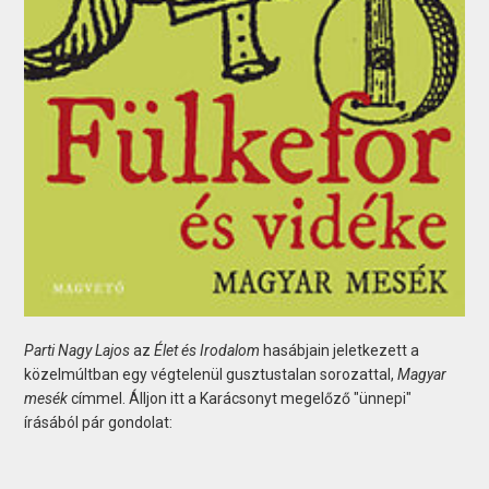
Parti Nagy Lajos
az
Élet és Irodalom
hasábjain jeletkezett a
közelmúltban egy végtelenül gusztustalan sorozattal,
Magyar
mesék
címmel. Álljon itt a Karácsonyt megelőző "ünnepi"
írásából pár gondolat: