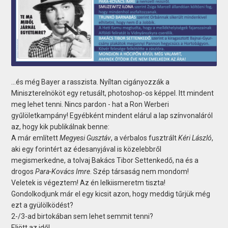
...és még Bayer a rasszista. Nyíltan cigányozzák a
Miniszterelnököt egy retusált, photoshop-os képpel. Itt mindent
meg lehet tenni. Nincs pardon - hat a Ron Werberi
gyűlöletkampány! Egyébként mindent elárul a lap színvonaláról
az, hogy kik publikálnak benne:
A már említett
Megyesi Gusztáv
, a vérbalos fusztrált
Kéri László
,
aki egy forintért az édesanyjával is közelebbről
megismerkedne, a tolvaj Bakács Tibor Settenkedő, na és a
drogos
Para-Kovács Imre
. Szép társaság nem mondom!
Veletek is végeztem! Az én lelkiismeretm tiszta!
Gondolkodjunk már el egy kicsit azon, hogy meddig tűrjük még
ezt a gyülölködést?
2-/3-ad birtokában sem lehet semmit tenni?
Eljött az idő!