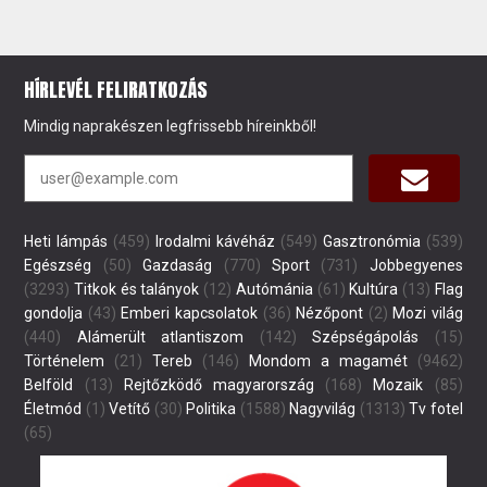
HÍRLEVÉL FELIRATKOZÁS
Mindig naprakészen legfrissebb híreinkből!
Heti lámpás
(459)
Irodalmi kávéház
(549)
Gasztronómia
(539)
Egészség
(50)
Gazdaság
(770)
Sport
(731)
Jobbegyenes
(3293)
Titkok és talányok
(12)
Autómánia
(61)
Kultúra
(13)
Flag
gondolja
(43)
Emberi kapcsolatok
(36)
Nézőpont
(2)
Mozi világ
(440)
Alámerült atlantiszom
(142)
Szépségápolás
(15)
Történelem
(21)
Tereb
(146)
Mondom a magamét
(9462)
Belföld
(13)
Rejtőzködő magyarország
(168)
Mozaik
(85)
Életmód
(1)
Vetítő
(30)
Politika
(1588)
Nagyvilág
(1313)
Tv fotel
(65)