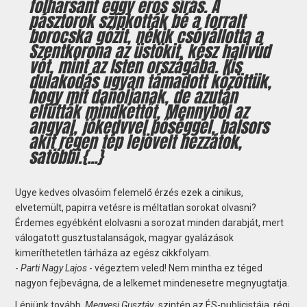
fölharsant eggy erős sírás. A
pásztorok szípkották bé a forralt
borocska gőzit, nékik csóvállotta a
Szentkorona az üstökit, kész halivúd
vót, mint az Isten országába. Kis
dulakodás ugyan támadott közöttük,
hogy mit danoljanak, de azután
elfútták mindkettőt, Mennyből az
angyal, jókedvvel bőséggel, balsors
akit régen tép lejövelt hezzátok,
satöbbi.{...}
Ugye kedves olvasóim felemelő érzés ezek a cinikus,
elvetemült, papirra vetésre is méltatlan sorokat olvasni?
Érdemes egyébként elolvasni a sorozat minden darabját, mert
válogatott gusztustalanságok, magyar gyalázások
kimeríthetetlen tárháza az egész cikkfolyam.
-
Parti Nagy Lajos
- végeztem veled! Nem mintha ez téged
nagyon fejbevágna, de a lelkemet mindenesetre megnyugtatja.
Lépjünk tovább.
Megyesi Gusztáv
, szintén az ÉS-publicistája, régi