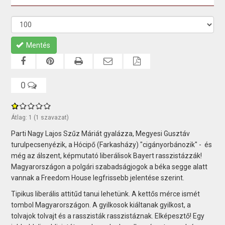
Mentés
0
Átlag:
1
(
1
szavazat)
Parti Nagy Lajos Szűz Máriát gyalázza, Megyesi Gusztáv
turulpecsenyézik, a Hócipő (Farkasházy) "cigányorbánozik" - és
még az álszent, képmutató liberálisok Bayert rasszistázzák!
Magyarországon a polgári szabadságjogok a béka segge alatt
vannak a Freedom House legfrissebb jelentése szerint.
Tipikus liberális attitűd tanui lehetünk. A kettős mérce ismét
tombol Magyarországon. A gyilkosok kiáltanak gyilkost, a
tolvajok tolvajt és a rasszisták rasszistáznak. Elképesztő! Egy