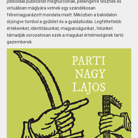
jobboldali publicistát meghurcolnak, pellengérre tesznek és
virtuálisan máglyára vetnek egy szándékosan
félremagyarázott mondata miatt. Miközben a baloldalon
őrjöngve tombol a gyűlölet és a gyalázkodás. Legféltettebb
értékeinket, identitásunkat, magyarságunkat , hitünket
támadják sorozatosan ezek a magukat értelmiséginek tartó
gazemberek.