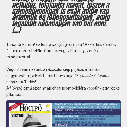
nélkülöz, fölajánlja magát, hiszen a
szimbólumoknak is csak addig van
értelmük és létjogosultságuk, amíg
legalább néhanapján van mit enni.
{...}
Tanár Úr kérem! Ez lenne az újságírói etika? Akkor köszönöm,
én nem kérek belőle. Önnel is végeztem egyszer és
mindenkorra!
Végül itt van nekünk a raccsoló, sejp pojáca, a humor
nagymestere, a Heti hetes bonvivánja:
"Fajkasházy" Tivadar
, a
népszerű Teddy!
A
Hócipő
című szennylap eheti promóciójára vessünk egy röpke
pillantást: