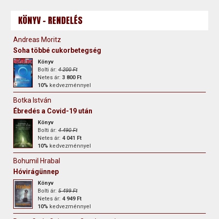
KÖNYV - RENDELÉS
Andreas Moritz
Soha többé cukorbetegség
Könyv
Bolti ár:
4 200 Ft
Netes ár:
3 800 Ft
10%
kedvezménnyel
Botka István
Ébredés a Covid-19 után
Könyv
Bolti ár:
4 490 Ft
Netes ár:
4 041 Ft
10%
kedvezménnyel
Bohumil Hrabal
Hóvirágünnep
Könyv
Bolti ár:
5 499 Ft
Netes ár:
4 949 Ft
10%
kedvezménnyel