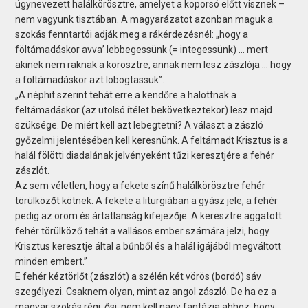
úgynevezett halálkörösztre, amelyet a koporsó előtt visznek –
nem vagyunk tisztában. A magyarázatot azonban maguk a
szokás fenntartói adják meg a rákérdezésnél: „hogy a
föltámadáskor avva’ lebbegessünk (= integessünk) … mert
akinek nem raknak a körösztre, annak nem lesz zászlója … hogy
a föltámadáskor azt lobogtassuk”.
„A néphit szerint tehát erre a kendőre a halottnak a
feltámadáskor (az utolsó ítélet bekövetkeztekor) lesz majd
szüksége. De miért kell azt lebegtetni? A választ a zászló
győzelmi jelentésében kell keresnünk. A feltámadt Krisztus is a
halál fölötti diadalának jelvényeként tűzi keresztjére a fehér
zászlót.
Az sem véletlen, hogy a fekete színű halálkörösztre fehér
törülközőt kötnek. A fekete a liturgiában a gyász jele, a fehér
pedig az öröm és ártatlanság kifejezője. A keresztre aggatott
fehér törülköző tehát a vallásos ember számára jelzi, hogy
Krisztus keresztje által a bűnből és a halál igájából megváltott
minden embert.”
E fehér kéztörlőt (zászlót) a szélén két vörös (bordó) sáv
szegélyezi. Csaknem olyan, mint az angol zászló. De ha ez a
magyar szokás régi, ősi, nem kell nagy fantázia ahhoz, hogy