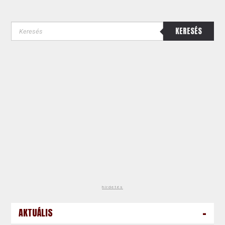
KERESÉS
hirdetés
-
AKTUÁLIS