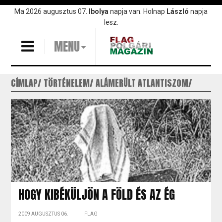
Ugrás
Ma 2026 augusztus 07.
Ibolya
napja van. Holnap
László
napja
a
lesz.
tartalomra
MENU
CÍMLAP
TÖRTÉNELEM
ALÁMERÜLT ATLANTISZOM
HOGY KIBÉKÜLJÖN A FÖLD ÉS AZ ÉG
2009 AUGUSZTUS 06.
FLAG