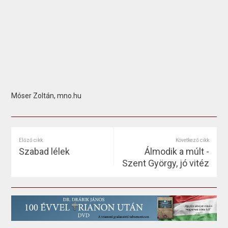
Móser Zoltán, mno.hu
Előző cikk
Következő cikk
Szabad lélek
Álmodik a múlt -
Szent György, jó vitéz