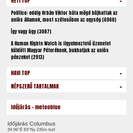
-
HETI TOP
Politico: eddig Orbán Viktor háta mögé bújhattak az
uniós államok, most szétesőben az egység (6960)
Így vagy úgy (3087)
A Human Rights Watch is figyelmeztető üzenetet
küldött Magyar Péteréknek, bukhatjuk az uniós
pénzeket (2913)
-
HAVI TOP
-
NÉPSZERŰ TARTALMAK
Időjárás - meteoblue