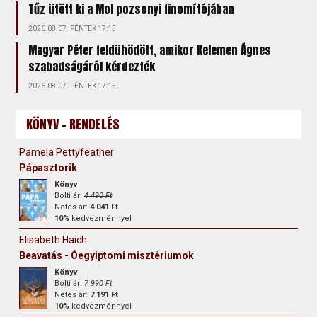
Tűz ütött ki a Mol pozsonyi finomítójában
2026.08.07. PÉNTEK 17:15
Magyar Péter feldühödött, amikor Kelemen Ágnes
szabadságáról kérdezték
2026.08.07. PÉNTEK 17:15
KÖNYV - RENDELÉS
Pamela Pettyfeather
Pápasztorik
Könyv
Bolti ár:
4 490 Ft
Netes ár:
4 041 Ft
10%
kedvezménnyel
Elisabeth Haich
Beavatás - Óegyiptomi misztériumok
Könyv
Bolti ár:
7 990 Ft
Netes ár:
7 191 Ft
10%
kedvezménnyel