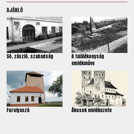
AJÁNLÓ
Só, zászló, szabadság
A találékonyság
emlékműve
Furulyaszó
Ákosok emlékezete