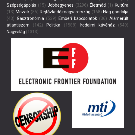
Szépségápolás
(15)
Jobbegyenes
(3296)
Életmód
(1)
Kultúra
(13)
Mozaik
(85)
Rejtőzködő magyarország
(168)
Flag gondolja
(43)
Gasztronómia
(539)
Emberi kapcsolatok
(36)
Alámerült
atlantiszom
(142)
Politika
(1588)
Irodalmi kávéház
(549)
Nagyvilág
(1313)