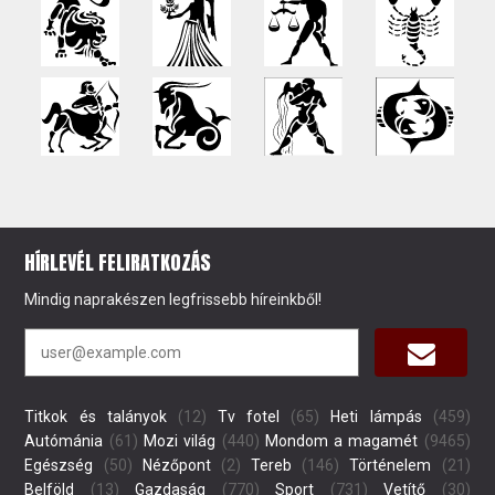
HÍRLEVÉL FELIRATKOZÁS
Mindig naprakészen legfrissebb híreinkből!
Titkok és talányok
(12)
Tv fotel
(65)
Heti lámpás
(459)
Autómánia
(61)
Mozi világ
(440)
Mondom a magamét
(9465)
Egészség
(50)
Nézőpont
(2)
Tereb
(146)
Történelem
(21)
Belföld
(13)
Gazdaság
(770)
Sport
(731)
Vetítő
(30)