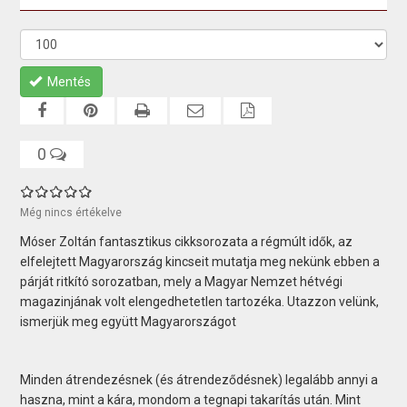
Mentés
0
Még nincs értékelve
Móser Zoltán fantasztikus cikksorozata a régmúlt idők, az
elfelejtett Magyarország kincseit mutatja meg nekünk ebben a
párját ritkító sorozatban, mely a Magyar Nemzet hétvégi
magazinjának volt elengedhetetlen tartozéka. Utazzon velünk,
ismerjük meg együtt Magyarországot
Minden átrendezésnek (és átrendeződésnek) legalább annyi a
haszna, mint a kára, mondom a tegnapi takarítás után. Mint