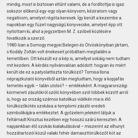
mindig, most is biztosan eltűnt valami, de a fordítottja is igaz:
sokszor előkerül egy-egy olyan könyvem, kéziratom vagy
negatívom, amelyet régóta keresek. Így került a kezembe a
napokban egy füzet nagyságú könyvecske, amelyet épp ott
nyitottam ki, ahol a jegyzetben M. Z. szóbeli közlésére
hivatkozik a szerző.
1980-ban a Somogy megyei Belegen és Ötvöskónyiban jártam,
s Kodály Zoltán volt énekeseit próbáltam megtalálni a
temetőben. Ott készült ez a kép is, amellyel sokáig nem tudtam
mit kezdeni. A kérdés nyilvánvalóan adódott: hogyan és miért
került ide ez a patyolattiszta törülköző? Tomisa Ilona
néprajzkutató könyvéből aztán megtudtam, hogy a kopjafás
temetés egyik – talán utolsó? – emlékeként. A magyarországi
körmeneti zászlókról szóló könyvében szól többek között arról
is, hogy az ország számos katolikus vidékén ma is élő
törülközőkötés szokása a templomi zászló eredeti
szimbolikájára emlékeztet. A győzelem jeleként látjuk a
feltámadt Krisztus kezében egy hosszú szárú kereszten. A
napjainkban élő szokás kialakulásával – miszerint az elhunyt
hozzátartozói közül valaki fehér damaszttörülközőt köt az