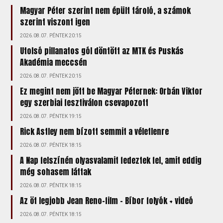
Magyar Péter szerint nem épült tároló, a számok
szerint viszont igen
2026.08.07. PÉNTEK 20:15
Utolsó pillanatos gól döntött az MTK és Puskás
Akadémia meccsén
2026.08.07. PÉNTEK 20:15
Ez megint nem jött be Magyar Péternek: Orbán Viktor
egy szerbiai fesztiválon csevapozott
2026.08.07. PÉNTEK 19:15
Rick Astley nem bízott semmit a véletlenre
2026.08.07. PÉNTEK 18:15
A Nap felszínén olyasvalamit fedeztek fel, amit eddig
még sohasem láttak
2026.08.07. PÉNTEK 18:15
Az öt legjobb Jean Reno-film – Bíbor folyók + videó
2026.08.07. PÉNTEK 18:15