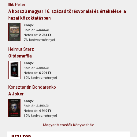
Illik Péter
A hosszú magyar 16. század törésvonalai és értékelései a
hazai közoktatásban
Könyv
Bolti ár:
2 940 Ft
Netes ár:
2 734 Ft
7%
kedvezménnyel
Helmut Sterz
Oltásmaffia
Könyv
Bolti ár:
6 990 Ft
Netes ár:
6 291 Ft
10%
kedvezménnyel
Konsztantin Bondarenko
A Joker
Könyv
Bolti ár:
5 499 Ft
Netes ár:
4 949 Ft
10%
kedvezménnyel
Magyar Menedék Könyvesház