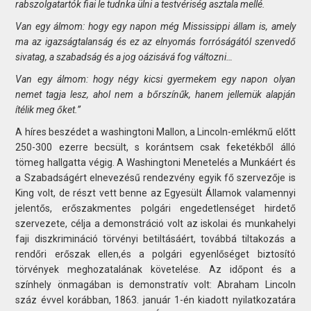
rabszolgatartók fiai le tudnka ülni a testvériség asztala mellé.
Van egy álmom: hogy egy napon még Mississippi állam is, amely
ma az igazságtalanság és ez az elnyomás forróságától szenvedő
sivatag, a szabadság és a jog oázisává fog változni…
Van egy álmom: hogy négy kicsi gyermekem egy napon olyan
nemet tagja lesz, ahol nem a bőrszínűk, hanem jellemük alapján
ítélik meg őket.”
A híres beszédet a washingtoni Mallon, a Lincoln-emlékmű előtt
250-300 ezerre becsült, s korántsem csak feketékből álló
tömeg hallgatta végig. A Washingtoni Menetelés a Munkáért és
a Szabadságért elnevezésű rendezvény egyik fő szervezője is
King volt, de részt vett benne az Egyesült Államok valamennyi
jelentős, erőszakmentes polgári engedetlenséget hirdető
szervezete, célja a demonstráció volt az iskolai és munkahelyi
faji diszkrimináció törvényi betiltásáért, továbbá tiltakozás a
rendőri erőszak ellen,és a polgári egyenlőséget biztosító
törvények meghozatalának követelése. Az időpont és a
színhely önmagában is demonstratív volt: Abraham Lincoln
száz évvel korábban, 1863. január 1-én kiadott nyilatkozatára