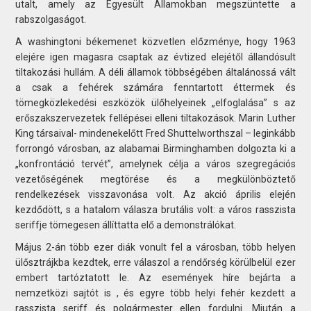
utalt, amely az Egyesült Államokban megszüntette a
rabszolgaságot.
A washingtoni békemenet közvetlen előzménye, hogy 1963
elejére igen magasra csaptak az évtized elejétől állandósult
tiltakozási hullám. A déli államok többségében általánossá vált
a csak a fehérek számára fenntartott éttermek és
tömegközlekedési eszközök ülőhelyeinek „elfoglalása” s az
erőszakszervezetek fellépései elleni tiltakozások. Marin Luther
King társaival- mindenekelőtt Fred Shuttelworthszal – leginkább
forrongó városban, az alabamai Birminghamben dolgozta ki a
„konfrontáció tervét”, amelynek célja a város szegregációs
vezetőségének megtörése és a megkülönböztető
rendelkezések visszavonása volt. Az akció április elején
kezdődött, s a hatalom válasza brutális volt: a város rasszista
seriffje tömegesen állíttatta elő a demonstrálókat.
Május 2-án több ezer diák vonult fel a városban, több helyen
ülősztrájkba kezdtek, erre válaszol a rendőrség körülbelül ezer
embert tartóztatott le. Az események híre bejárta a
nemzetközi sajtót is , és egyre több helyi fehér kezdett a
rasszista seriff és polgármester ellen fordulni. Miután a