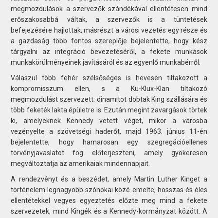
megmozdulások a szervezők szándékával ellentétesen mind
erőszakosabbá váltak, a szervezők is a tüntetések
befejezésére hajlottak, másrészt a városi vezetés egy része és
a gazdaság több fontos szereplője bejelentette, hogy kész
tárgyalni az integráció bevezetéséről, a fekete munkások
munkakörülményeinek javításáról és az egyenlő munkabérről.
Válaszul több fehér szélsőséges is hevesen tiltakozott a
kompromisszum ellen, s a Ku-Klux-Klan tiltakozó
megmozdulást szervezett: dinamitot dobtak King szállására és
több feketék lakta épületre is. Ezután megint zavargások törtek
ki, amelyeknek Kennedy vetett véget, mikor a városba
vezényelte a szövetségi haderőt, majd 1963. június 11-én
bejelentette, hogy hamarosan egy szegregációellenes
törvényjavaslatot fog előterjeszteni, amely gyökeresen
megváltoztatja az amerikaiak mindennapjait.
A rendezvényt és a beszédet, amely Martin Luther Kinget a
történelem legnagyobb szónokai közé emelte, hosszas és éles
ellentétekkel vegyes egyeztetés előzte meg mind a fekete
szervezetek, mind Kingék és a Kennedy-kormányzat között. A