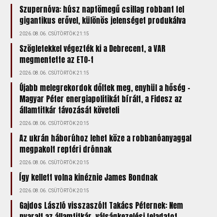
Szupernóva: húsz naptömegű csillag robbant fel
gigantikus erővel, különös jelenséget produkálva
2026.08.06. CSÜTÖRTÖK 21:15
Szögletekkel végezték ki a Debrecent, a VAR
megmentette az ETO-t
2026.08.06. CSÜTÖRTÖK 21:15
Újabb melegrekordok dőltek meg, enyhül a hőség –
Magyar Péter energiapolitikát bírált, a Fidesz az
államtitkár távozását követeli
2026.08.06. CSÜTÖRTÖK 20:15
Az ukrán háborúhoz lehet köze a robbanóanyaggal
megpakolt reptéri drónnak
2026.08.06. CSÜTÖRTÖK 20:15
Így kellett volna kinéznie James Bondnak
2026.08.06. CSÜTÖRTÖK 20:15
Gajdos László visszaszólt Takács Péternek: Nem
nyaralt az államtitkár, válságkezelési feladatot