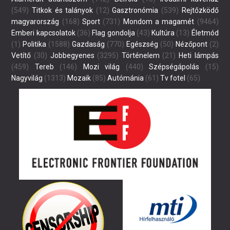
(549)
Titkok és talányok
(12)
Gasztronómia
(539)
Rejtőzködő
magyarország
(168)
Sport
(731)
Mondom a magamét
(9464)
Emberi kapcsolatok
(36)
Flag gondolja
(43)
Kultúra
(13)
Életmód
(1)
Politika
(1588)
Gazdaság
(770)
Egészség
(50)
Nézőpont
(2)
Vetítő
(30)
Jobbegyenes
(3295)
Történelem
(21)
Heti lámpás
(459)
Tereb
(146)
Mozi világ
(440)
Szépségápolás
(15)
Nagyvilág
(1313)
Mozaik
(85)
Autómánia
(61)
Tv fotel
(65)