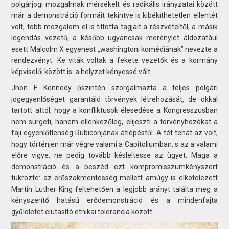
polgárjogi mozgalmak mérsékelt és radikális irányzatai között
már a demonstráció formáit tekintve is kibékíthetetlen ellentét
volt; több mozgalom el is tiltotta tagjait a részvételtől, a másik
legendás vezető, a később ugyancsak merénylet áldozatául
esett Malcolm X egyenest „washingtoni komédiának” nevezte a
rendezvényt. Ke viták voltak a fekete vezetők és a kormány
képviselői között is: a helyzet kényessé vált.
Jhon F. Kennedy őszintén szorgalmazta a teljes polgári
jogegyenlőséget garantáló törvények létrehozását, de okkal
tartott attól, hogy a konfliktusok élesedése a Kongresszusban
nem sürgeti, hanem ellenkezőleg, elijeszti a törvényhozókat a
faji egyenlőtlenség Rubiconjának átlépéstől. A tét tehát az volt,
hogy történjen már végre valami a Capitoliumban, s az a valami
előre vigye, ne pedig tovább késleltesse az ügyet. Maga a
demonstráció és a beszéd ezt kompromisszumkényszert
tükrözte: az erőszakmentesség mellett amúgy is elkötelezett
Martin Luther King feltehetően a legjobb arányt találta meg a
kényszerítő hatású erődemonstráció és a mindenfajta
gyűlöletet elutasító etnikai tolerancia között.