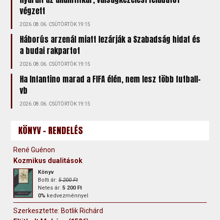
végzett
2026.08.06. CSÜTÖRTÖK 19:15
Háborús arzenál miatt lezárják a Szabadság hidat és
a budai rakpartot
2026.08.06. CSÜTÖRTÖK 19:15
Ha Infantino marad a FIFA élén, nem lesz több futball-
vb
2026.08.06. CSÜTÖRTÖK 19:15
KÖNYV - RENDELÉS
René Guénon
Kozmikus dualitások
Könyv
Bolti ár:
5 200 Ft
Netes ár:
5 200 Ft
0%
kedvezménnyel
Szerkesztette: Botlik Richárd