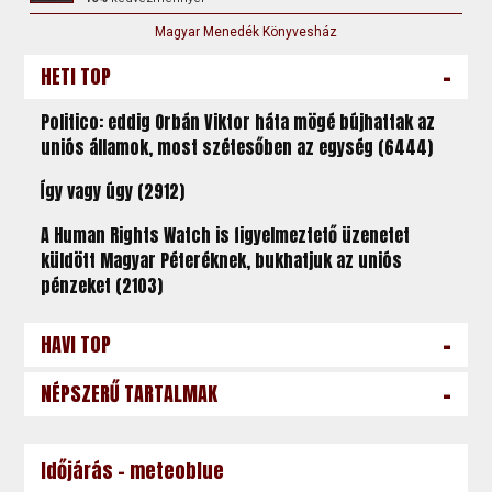
Magyar Menedék Könyvesház
-
HETI TOP
Politico: eddig Orbán Viktor háta mögé bújhattak az
uniós államok, most szétesőben az egység (6444)
Így vagy úgy (2912)
A Human Rights Watch is figyelmeztető üzenetet
küldött Magyar Péteréknek, bukhatjuk az uniós
pénzeket (2103)
-
HAVI TOP
-
NÉPSZERŰ TARTALMAK
Időjárás - meteoblue