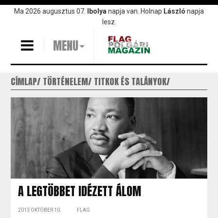
Ugrás
Ma 2026 augusztus 07.
Ibolya
napja van. Holnap
László
napja
a
lesz.
tartalomra
MENU
CÍMLAP
TÖRTÉNELEM
TITKOK ÉS TALÁNYOK
A LEGTÖBBET IDÉZETT ÁLOM
2013 OKTÓBER 10.
FLAG