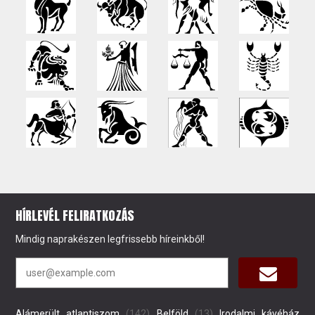
HÍRLEVÉL FELIRATKOZÁS
Mindig naprakészen legfrissebb híreinkből!
Alámerült atlantiszom
(142)
Belföld
(13)
Irodalmi kávéház