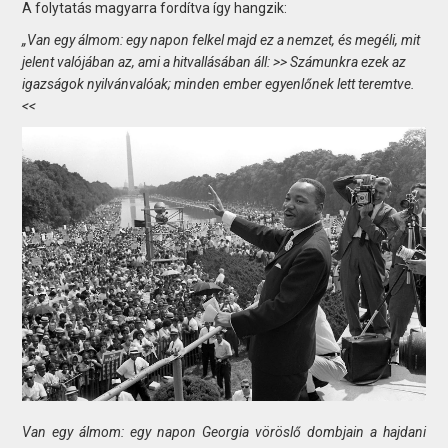
A folytatás magyarra fordítva így hangzik:
„Van egy álmom: egy napon felkel majd ez a nemzet, és megéli, mit
jelent valójában az, ami a hitvallásában áll: >> Számunkra ezek az
igazságok nyilvánvalóak; minden ember egyenlőnek lett teremtve.
<<
Van egy álmom: egy napon Georgia vöröslő dombjain a hajdani