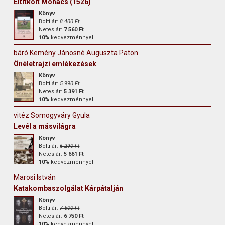
Eltitkolt Mohács (1526)
Könyv
Bolti ár:
8 400 Ft
Netes ár:
7 560 Ft
10%
kedvezménnyel
báró Kemény Jánosné Auguszta Paton
Önéletrajzi emlékezések
Könyv
Bolti ár:
5 990 Ft
Netes ár:
5 391 Ft
10%
kedvezménnyel
vitéz Somogyváry Gyula
Levél a másvilágra
Könyv
Bolti ár:
6 290 Ft
Netes ár:
5 661 Ft
10%
kedvezménnyel
Marosi István
Katakombaszolgálat Kárpátalján
Könyv
Bolti ár:
7 500 Ft
Netes ár:
6 750 Ft
10%
kedvezménnyel