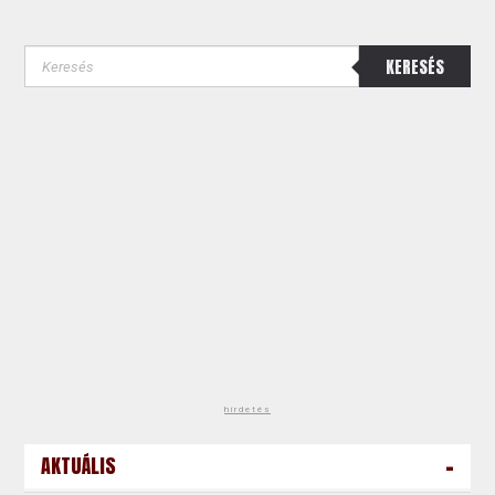
KERESÉS
hirdetés
-
AKTUÁLIS