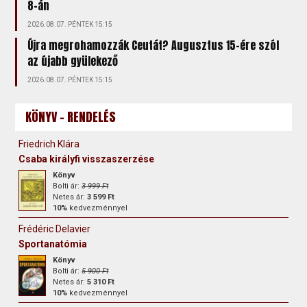
8-án
2026.08.07. PÉNTEK 15:15
Újra megrohamozzák Ceutát? Augusztus 15-ére szól
az újabb gyülekező
2026.08.07. PÉNTEK 15:15
KÖNYV - RENDELÉS
Friedrich Klára
Csaba királyfi visszaszerzése
Könyv
Bolti ár:
3 999 Ft
Netes ár:
3 599 Ft
10%
kedvezménnyel
Frédéric Delavier
Sportanatómia
Könyv
Bolti ár:
5 900 Ft
Netes ár:
5 310 Ft
10%
kedvezménnyel