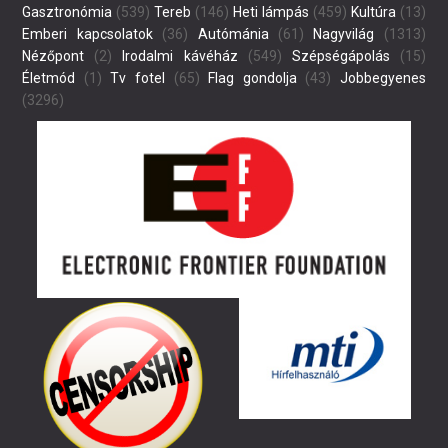
Gasztronómia
(539)
Tereb
(146)
Heti lámpás
(459)
Kultúra
(13)
Emberi kapcsolatok
(36)
Autómánia
(61)
Nagyvilág
(1313)
Nézőpont
(2)
Irodalmi kávéház
(549)
Szépségápolás
(15)
Életmód
(1)
Tv fotel
(65)
Flag gondolja
(43)
Jobbegyenes
(3296)