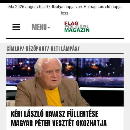
Ugrás
Ma 2026 augusztus 07.
Ibolya
napja van. Holnap
László
napja
a
lesz.
tartalomra
MENU
CÍMLAP
NÉZŐPONT
HETI LÁMPÁS
KÉRI LÁSZLÓ RAVASZ FÜLLENTÉSE
MAGYAR PÉTER VESZTÉT OKOZHATJA