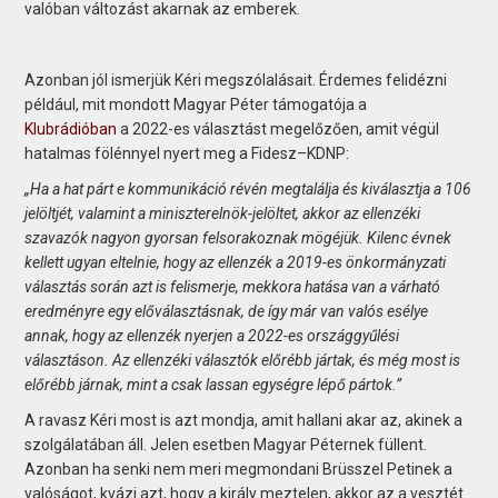
valóban változást akarnak az emberek.
Azonban jól ismerjük Kéri megszólalásait. Érdemes felidézni
például, mit mondott Magyar Péter támogatója a
Klubrádióban
a 2022-es választást megelőzően, amit végül
hatalmas fölénnyel nyert meg a Fidesz–KDNP:
„Ha a hat párt e kommunikáció révén megtalálja és kiválasztja a 106
jelöltjét, valamint a miniszterelnök-jelöltet, akkor az ellenzéki
szavazók nagyon gyorsan felsorakoznak mögéjük. Kilenc évnek
kellett ugyan eltelnie, hogy az ellenzék a 2019-es önkormányzati
választás során azt is felismerje, mekkora hatása van a várható
eredményre egy előválasztásnak, de így már van valós esélye
annak, hogy az ellenzék nyerjen a 2022-es országgyűlési
választáson. Az ellenzéki választók előrébb jártak, és még most is
előrébb járnak, mint a csak lassan egységre lépő pártok.”
A ravasz Kéri most is azt mondja, amit hallani akar az, akinek a
szolgálatában áll. Jelen esetben Magyar Péternek füllent.
Azonban ha senki nem meri megmondani Brüsszel Petinek a
valóságot, kvázi azt, hogy a király meztelen, akkor az a vesztét