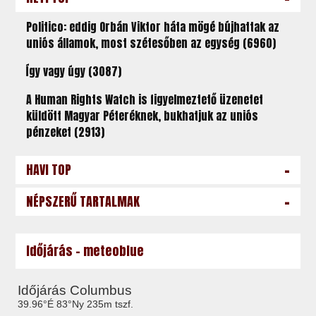
Politico: eddig Orbán Viktor háta mögé bújhattak az
uniós államok, most szétesőben az egység (6960)
Így vagy úgy (3087)
A Human Rights Watch is figyelmeztető üzenetet
küldött Magyar Péteréknek, bukhatjuk az uniós
pénzeket (2913)
-
HAVI TOP
-
NÉPSZERŰ TARTALMAK
Időjárás - meteoblue