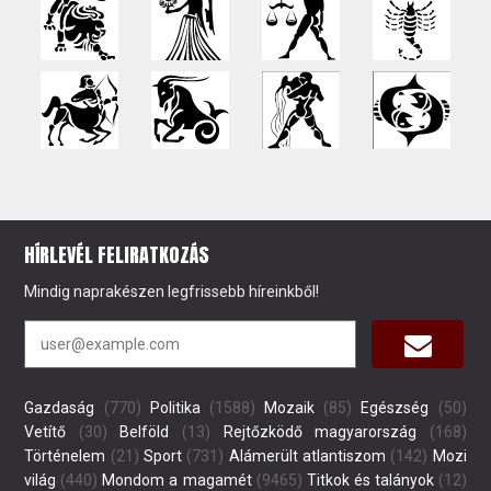
HÍRLEVÉL FELIRATKOZÁS
Mindig naprakészen legfrissebb híreinkből!
Gazdaság
(770)
Politika
(1588)
Mozaik
(85)
Egészség
(50)
Vetítő
(30)
Belföld
(13)
Rejtőzködő magyarország
(168)
Történelem
(21)
Sport
(731)
Alámerült atlantiszom
(142)
Mozi
világ
(440)
Mondom a magamét
(9465)
Titkok és talányok
(12)