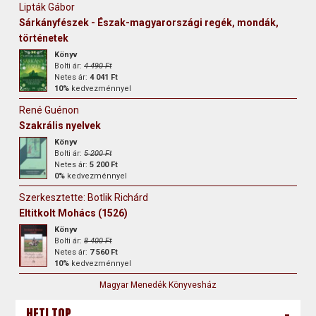
Lipták Gábor
Sárkányfészek - Észak-magyarországi regék, mondák,
történetek
Könyv
Bolti ár:
4 490 Ft
Netes ár:
4 041 Ft
10%
kedvezménnyel
René Guénon
Szakrális nyelvek
Könyv
Bolti ár:
5 200 Ft
Netes ár:
5 200 Ft
0%
kedvezménnyel
Szerkesztette: Botlik Richárd
Eltitkolt Mohács (1526)
Könyv
Bolti ár:
8 400 Ft
Netes ár:
7 560 Ft
10%
kedvezménnyel
Magyar Menedék Könyvesház
-
HETI TOP