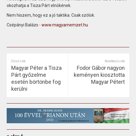
okozhatja a Tisza Párt elnökének.
Nem hiszem, hogy ez a jó taktika. Csak szólok.
Csépányi Balázs -
www.magyarnemzet.hu
Előző cikk
Következő cikk
Magyar Péter a Tisza
Fodor Gábor nagyon
Párt győzelme
keményen kiosztotta
esetén börtönbe fog
Magyar Pétert
kerülni