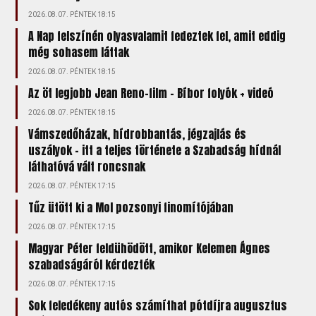
2026.08.07. PÉNTEK 18:15
A Nap felszínén olyasvalamit fedeztek fel, amit eddig
még sohasem láttak
2026.08.07. PÉNTEK 18:15
Az öt legjobb Jean Reno-film – Bíbor folyók + videó
2026.08.07. PÉNTEK 18:15
Vámszedőházak, hídrobbantás, jégzajlás és
uszályok – itt a teljes története a Szabadság hídnál
láthatóvá vált roncsnak
2026.08.07. PÉNTEK 17:15
Tűz ütött ki a Mol pozsonyi finomítójában
2026.08.07. PÉNTEK 17:15
Magyar Péter feldühödött, amikor Kelemen Ágnes
szabadságáról kérdezték
2026.08.07. PÉNTEK 17:15
Sok feledékeny autós számíthat pótdíjra augusztus