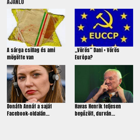
AJÁNLÓ
A sárga csillag és ami
„Vörös” Dani = Vörös
mögötte van
Európa?
Donáth Annát a saját
Havas Henrik teljesen
Facebook-oldalán...
begőzölt, durván...