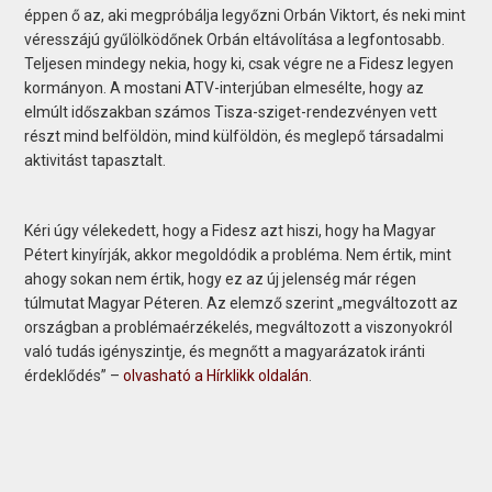
éppen ő az, aki megpróbálja legyőzni Orbán Viktort, és neki mint
véresszájú gyűlölködőnek Orbán eltávolítása a legfontosabb.
Teljesen mindegy nekia, hogy ki, csak végre ne a Fidesz legyen
kormányon. A mostani ATV-interjúban elmesélte, hogy az
elmúlt időszakban számos Tisza-sziget-rendezvényen vett
részt mind belföldön, mind külföldön, és meglepő társadalmi
aktivitást tapasztalt.
Kéri úgy vélekedett, hogy a Fidesz azt hiszi, hogy ha Magyar
Pétert kinyírják, akkor megoldódik a probléma. Nem értik, mint
ahogy sokan nem értik, hogy ez az új jelenség már régen
túlmutat Magyar Péteren. Az elemző szerint „megváltozott az
országban a problémaérzékelés, megváltozott a viszonyokról
való tudás igényszintje, és megnőtt a magyarázatok iránti
érdeklődés” –
olvasható a Hírklikk oldalán
.