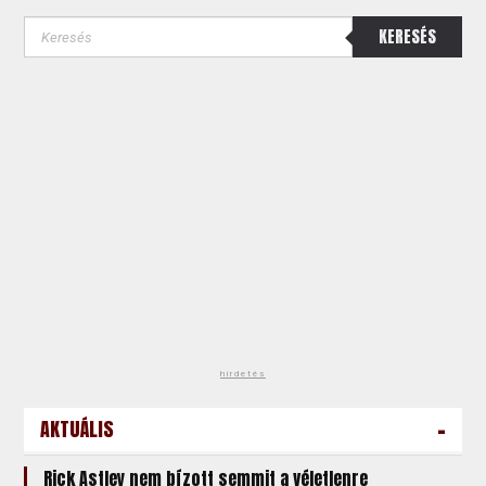
KERESÉS
hirdetés
-
AKTUÁLIS
Rick Astley nem bízott semmit a véletlenre