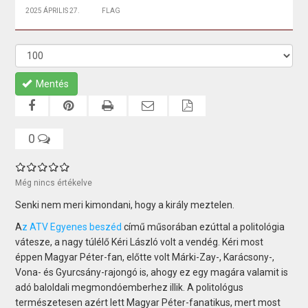
2025 ÁPRILIS 27.
FLAG
Mentés
0
Még nincs értékelve
Senki nem meri kimondani, hogy a király meztelen.
A
z
ATV Egyenes beszéd
című műsorában ezúttal a politológia
vátesze, a nagy túlélő Kéri László volt a vendég. Kéri most
éppen Magyar Péter-fan, előtte volt Márki-Zay-, Karácsony-,
Vona- és Gyurcsány-rajongó is, ahogy ez egy magára valamit is
adó baloldali megmondóemberhez illik. A politológus
természetesen azért lett Magyar Péter-fanatikus, mert most