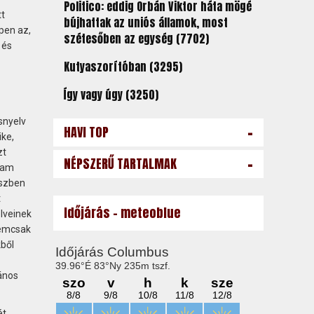
Politico: eddig Orbán Viktor háta mögé
tt
bújhattak az uniós államok, most
pen az,
szétesőben az egység (7702)
 és
Kutyaszorítóban (3295)
Így vagy úgy (3250)
snyelv
-
HAVI TOP
ike,
zt
-
NÉPSZERŰ TARTALMAK
tam
észben
t
Időjárás - meteoblue
lveinek
nemcsak
kből
ános
ét