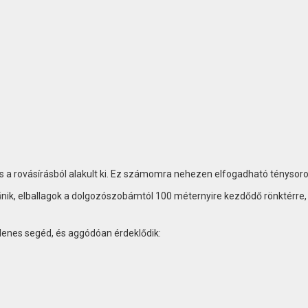
s a rovásírásból alakult ki. Ez számomra nehezen elfogadható ténysoro
ik, elballagok a dolgozószobámtól 100 méternyire kezdődő rönktérre,
denes segéd, és aggódóan érdeklődik: