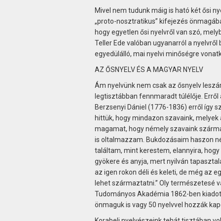
Mivel nem tudunk máig is ható két ősi ny
„proto-nosztratikus” kifejezés önmagába
hogy egyetlen ősi nyelvről van szó, mely
Teller Ede valóban ugyanarról a nyelvről
egyedülálló, mai nyelvi minőségre vonatk
AZ ŐSNYELV ÉS A MAGYAR NYELV
Ám nyelvünk nem csak az ősnyelv leszár
legtisztábban fennmaradt túlélője. Errő
Berzsenyi Dániel (1776-1836) erről így sz
hittük, hogy mindazon szavaink, melyek
magamat, hogy némely szavaink származ
is oltalmazzam. Bukdozásaim haszon né
találtam, mint kerestem, elannyira, hogy
gyökere és anyja, mert nyilván tapaszt
az igen rokon déli és keleti, de még az 
lehet származtatni.” Oly természetesé 
Tudományos Akadémia 1862-ben kiadott 
önmaguk is vagy 50 nyelvvel hozzák kap
Korabeli nyelvészeink tehát tisztában vo