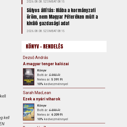
2026.08.08. SZOMBAT 08:15
Súlyos állítás: Hiába a kormányzati
öröm, nem Magyar Péteréken múlt a
kiváló gazdasági adat
2026.08.08. SZOMBAT 08:15
KÖNYV - RENDELÉS
Dezső András
A magyar tenger kalózai
Könyv
Bolti ár:
5 990 Ft
Netes ár:
5 391 Ft
10%
kedvezménnyel
Sarah MacLean
kell
Ezek a nyári viharok
Könyv
Bolti ár:
6 899 Ft
Netes ár:
6 209 Ft
g kell
10%
kedvezménnyel
HEN