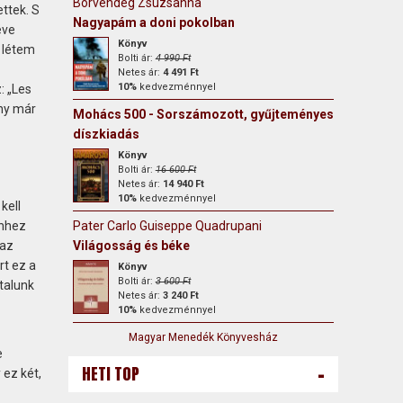
Borvendég Zsuzsanna
ttek. S
Nagyapám a doni pokolban
éve
Könyv
i létem
Bolti ár:
4 990 Ft
Netes ár:
4 491 Ft
10%
kedvezménnyel
: „Les
ony már
Mohács 500 - Sorszámozott, gyűjteményes
díszkiadás
Könyv
Bolti ár:
16 600 Ft
Netes ár:
14 940 Ft
10%
kedvezménnyel
kell
Ehhez
Pater Carlo Guiseppe Quadrupani
 az
Világosság és béke
rt ez a
Könyv
Bolti ár:
3 600 Ft
talunk
Netes ár:
3 240 Ft
10%
kedvezménnyel
Magyar Menedék Könyvesház
e
-
HETI TOP
 ez két,