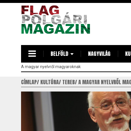
Ugrás
a
tartalomra
BELFÖLD
NAGYVILÁG
KU
A magyar nyelvről magyaroknak
CÍMLAP
KULTÚRA
TEREB
A MAGYAR NYELVRŐL MA