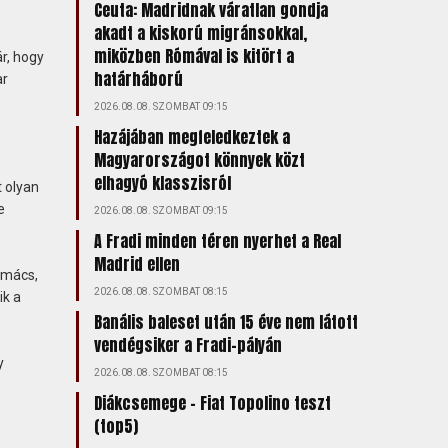
Ceuta: Madridnak váratlan gondja
akadt a kiskorú migránsokkal,
miközben Rómával is kitört a
r, hogy
határháború
ar
2026.08.08. SZOMBAT 09:15
Hazájában megfeledkeztek a
Magyarországot könnyek közt
elhagyó klasszisról
 olyan
e
2026.08.08. SZOMBAT 09:15
A Fradi minden téren nyerhet a Real
Madrid ellen
lmács,
2026.08.08. SZOMBAT 08:15
ik a
Banális baleset után 15 éve nem látott
vendégsiker a Fradi-pályán
y
2026.08.08. SZOMBAT 08:15
Diákcsemege – Fiat Topolino teszt
(top5)