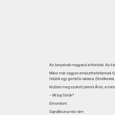
Az ősnyelvek magyarul érthetőek. Az írá
Mikor már nagyon emészthetetlennek tűn
felülök egy gömbfa rakásra. Elmélkedek.
Közben meg szokott jelenni Áron, a min
– Mi baj főnök?
Elmondom.
Sajnálkozva néz rám: