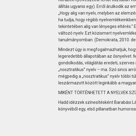
állítás ugyanis egy). Erről árulkodik az
„Hogy alig van nyelv, melyben az elemzé
ha tudja, hogy régibb nyelvemlékeinkben,
tekintetében alig van lényeges eltérés.”
változó nyelv. Ezt közismert nyelvemlék
tanulmányomban. (Demokrata, 2010. de
Mindezt úgy is megfogalmazhatjuk, hogy 
legeredetibb állapotában az ősnyelvet. M
gondolkodás, világlátás eredeti, szerve
„nosztratikus” nyelv – ma. Szó sincs arró
mégpedig a „nosztratikus” nyelv többi t
leszármazott között leginkább a magyar m
MIKÉNT TÖRTÉNHETETT A NYELVEK SZ
Hadd idézzek színesítésként Barabási Lá
könyvéből egy, első pillanatban humoros