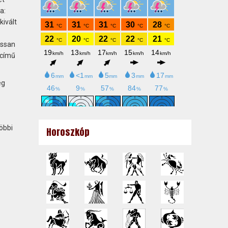
a:
kivált
assan
 című
eg
öbbi
Horoszkóp