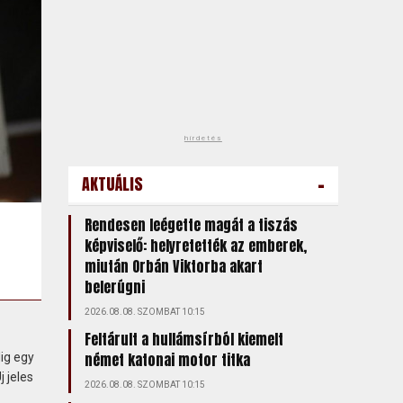
hirdetés
-
AKTUÁLIS
Rendesen leégette magát a tiszás
képviselő: helyretették az emberek,
miután Orbán Viktorba akart
belerúgni
2026.08.08. SZOMBAT 10:15
Feltárult a hullámsírból kiemelt
német katonai motor titka
dig egy
 jeles
2026.08.08. SZOMBAT 10:15