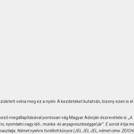
ületett volna meg ez a nyelv. A kezdeteket kutatván, bizony ezen is el 
gyező megállapításával pontosan vág Magyar Adorján észrevétele is:
„A
ni, nyomtatni nagy idő-, munka- és anyagveszteséggel jár”. E sorok írója me
tapasztalja. Német nyelvre fordított könyve (JEL JEL JEL, német címe: ZEIC