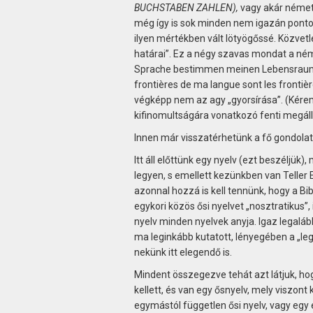
BUCHSTABEN ZAHLEN),
vagy akár németr
még így is sok minden nem igazán pontos,
ilyen mértékben vált lötyögőssé. Közvetl
határai”. Ez a négy szavas mondat a ném
Sprache bestimmen meinen Lebensraum”. 
frontières de ma langue sont les frontièr
végképp nem az agy „gyorsírása”. (Kérem,
kifinomultságára vonatkozó fenti megálla
Innen már visszatérhetünk a fő gondola
Itt áll előttünk egy nyelv (ezt beszéljük
legyen, s emellett kezünkben van Teller E
azonnal hozzá is kell tennünk, hogy a Bi
egykori közös ősi nyelvet „nosztratikus”,
nyelv minden nyelvek anyja. Igaz legaláb
ma leginkább kutatott, lényegében a „le
nekünk itt elegendő is.
Mindent összegezve tehát azt látjuk, ho
kellett, és van egy ősnyelv, mely viszont
egymástól független ősi nyelv, vagy eg