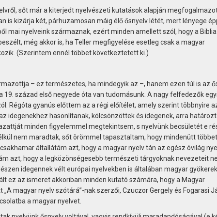
elvről, sőt már a kiterjedt nyelvészeti kutatások alapján megfogalmazo
n is kizárja két, párhuzamosan máig élő ősnyelv létét, mert lényege ép
ből mai nyelveink származnak, ezért minden amellett szól, hogy a Biblia
 beszélt, még akkor is, ha Teller megfigyelése esetleg csak a magyar
ozik. (Szerintem ennél többet következtetett ki.)
mazottja – ez természetes, ha mindegyik az –, hanem ezen túl is az ő
l a 19. század első negyede óta van tudomásunk. A nagy felfedezők egy
ól: Régóta gyanús előttem az a régi előítélet, amely szerint többnyire a
 az idegenekhez hasonlítanak, kölcsönzöttek és idegenek, arra határoz
attját minden figyelemmel megtekintsem, s nyelvünk becsületét e r
lkül nem maradtak, sőt örömmel tapasztaltam, hogy mindenütt többe
 csakhamar általlátám azt, hogy a magyar nyelv tán az egész óvilág nye
alám azt, hogy a legközönségesebb természeti tárgyoknak nevezeteit 
egészen idegennek vélt európai nyelvekben is általában magyar gyökere
vált ez az ismeret akkoriban minden kutató számára, hogy a Magyar
„A magyar nyelv szótárá”-nak szerzői, Czuczor Gergely és Fogarasi J
csolatba a magyar nyelvet.
ltak nyelvünk ősnyelv voltával, vagyis rendkívüli maradandóságával (e k