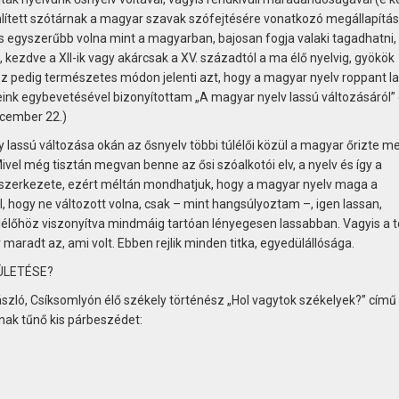
 említett szótárnak a magyar szavak szófejtésére vonatkozó megállapítás
s egyszerűbb volna mint a magyarban, bajosan fogja valaki tagadhatni, 
 kezdve a XII-ik vagy akárcsak a XV. századtól a ma élő nyelvig, gyökök
 Ez pedig természetes módon jelenti azt, hogy a magyar nyelv roppant l
eink egybevetésével bizonyítottam „A magyar nyelv lassú változásáról”
cember 22.)
lassú változása okán az ősnyelv többi túlélői közül a magyar őrizte m
ivel még tisztán megvan benne az ősi szóalkotói elv, a nyelv és így a
s szerkezete, ezért méltán mondhatjuk, hogy a magyar nyelv maga a
l, hogy ne változott volna, csak – mint hangsúlyoztam –, igen lassan,
úlélőhöz viszonyítva mindmáig tartóan lényegesen lassabban. Vagyis a t
aradt az, ami volt. Ebben rejlik minden titka, egyedülállósága.
ÜLETÉSE?
szló, Csíksomlyón élő székely történész „Hol vagytok székelyek?” című
nak tűnő kis párbeszédet: