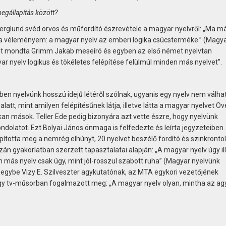
egállapítás között?
rglund svéd orvos és műfordító észrevétele a magyar nyelvről: „Ma má
z a véleményem: a magyar nyelv az emberi logika csúcsterméke.” (Magy
 ezt mondta Grimm Jakab meseíró és egyben az első német nyelvtan
r nyelv logikus és tökéletes felépítése felülmúl minden más nyelvet”.
n nyelvünk hosszú idejű létéről szólnak, ugyanis egy nyelv nem válhat
latt, mint amilyen felépítésűnek látja, illetve látta a magyar nyelvet Ov
n mások. Teller Ede pedig bizonyára azt vette észre, hogy nyelvünk
dolatot. Ezt Bolyai János önmaga is felfedezte és leírta jegyzeteiben.
pította meg a nemrég elhúnyt, 20 nyelvet beszélő fordító és szinkronto
n gyakorlatban szerzett tapasztalatai alapján: „A magyar nyelv úgy ill
n más nyelv csak úgy, mint jól-rosszul szabott ruha” (Magyar nyelvünk
ng egybe Vizy E. Szilveszter agykutatónak, az MTA egykori vezetőjének
egy tv-műsorban fogalmazott meg: „A magyar nyelv olyan, mintha az ag