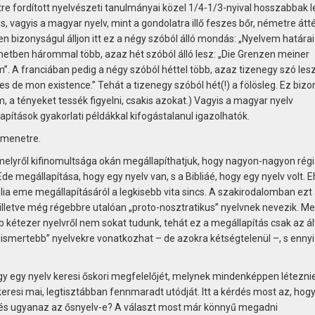
e fordított nyelvészeti tanulmányai közel 1/4-1/3-nyival hosszabbak le
 vagyis a magyar nyelv, mint a gondolatra illő feszes bőr, németre átt
en bizonyságul álljon itt ez a négy szóból álló mondás: „Nyelvem határa
etben hárommal több, azaz hét szóból álló lesz: „Die Grenzen meiner
A franciában pedig a négy szóból héttel több, azaz tizenegy szó lesz
es de mon existence.” Tehát a tizenegy szóból hét(!) a fölösleg. Ez biz
 a tényeket tessék figyelni, csakis azokat.) Vagyis a magyar nyelv
pítások gyakorlati példákkal kifogástalanul igazolhatók.
tmenetre.
), melyről kifinomultsága okán megállapíthatjuk, hogy nagyon-nagyon régi 
de megállapítása, hogy egy nyelv van, s a Bibliáé, hogy egy nyelv volt. 
blia eme megállapításáról a legkisebb vita sincs. A szakirodalomban ezt
 illetve még régebbre utalóan „proto-nosztratikus” nyelvnek nevezik. Me
b kétezer nyelvről nem sokat tudunk, tehát ez a megállapítás csak az ál
gismertebb” nyelvekre vonatkozhat – de azokra kétségtelenül –, s ennyi
gy egy nyelv keresi őskori megfelelőjét, melynek mindenképpen létezni
 keresi mai, legtisztábban fennmaradt utódját. Itt a kérdés most az, hogy
y és ugyanaz az ősnyelv-e? A választ most már könnyű megadni