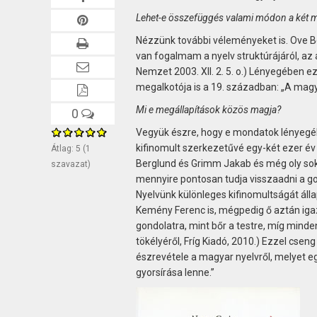
Lehet-e összefüggés valami módon a két m
Nézzünk további véleményeket is. Ove Be
van fogalmam a nyelv struktúrájáról, a
Nemzet 2003. XII. 2. 5. o.) Lényegében
megalkotója is a 19. században: „A magya
Mi e megállapítások közös magja?
0
Vegyük észre, hogy e mondatok lényegébe
kifinomult szerkezetűvé egy-két ezer év a
Átlag:
5
(
1
Berglund és Grimm Jakab és még oly soka
szavazat)
mennyire pontosan tudja visszaadni a gon
Nyelvünk különleges kifinomultságát álla
Kemény Ferenc is, mégpedig ő aztán igazá
gondolatra, mint bőr a testre, míg minde
tökélyéről, Fríg Kiadó, 2010.) Ezzel cse
észrevétele a magyar nyelvről, melyet 
gyorsírása lenne.”