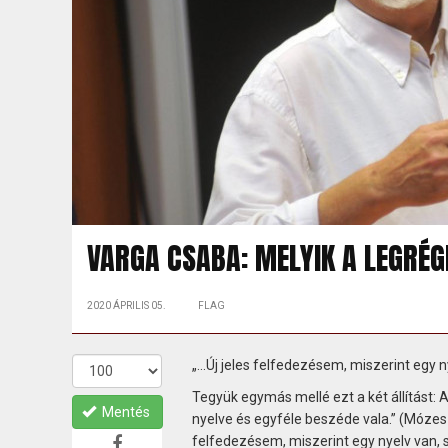
VARGA CSABA: MELYIK A LEGRÉG
2020 ÁPRILIS 05.
FLAG
„...Új jeles felfedezésem, miszerint egy n
Tegyük egymás mellé ezt a két állítást: A
Mentés
nyelve és egyféle beszéde vala.” (Mózes I
felfedezésem, miszerint egy nyelv van, s