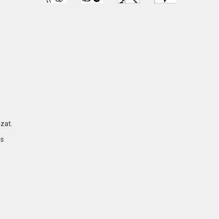
zat.
 s