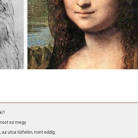
ki?
most ez megy.
az utca túlfelén, mint eddíg.