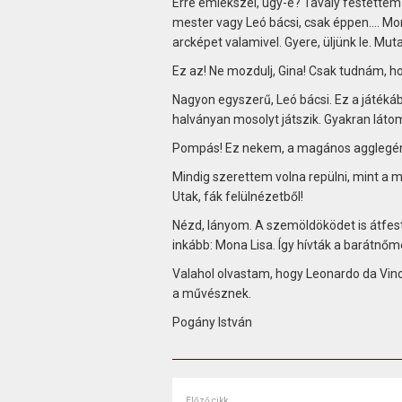
Erre emlékszel, ugy-e? Tavaly festettem 
mester vagy Leó bácsi, csak éppen…. Mond 
arcképet valamivel. Gyere, üljünk le. Mu
Ez az! Ne mozdulj, Gina! Csak tudnám,
Nagyon egyszerű, Leó bácsi. Ez a játéká
halványan mosolyt játszik. Gyakran látom
Pompás! Ez nekem, a magános agglegény
Mindig szerettem volna repülni, mint a m
Utak, fák felülnézetből!
Nézd, lányom. A szemöldöködet is átfeste
inkább: Mona Lisa. Így hívták a barátnőmet
Valahol olvastam, hogy Leonardo da Vinci
a művésznek.
Pogány István
Előző cikk