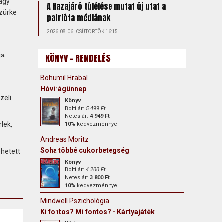
nagy
A Hazajáró túlélése mutat új utat a
szürke
patrióta médiának
2026.08.06. CSÜTÖRTÖK 16:15
ja
KÖNYV - RENDELÉS
Bohumil Hrabal
Hóvirágünnep
zeli.
Könyv
Bolti ár:
5 499 Ft
Netes ár:
4 949 Ft
lek,
10%
kedvezménnyel
Andreas Moritz
Soha többé cukorbetegség
ehetett
Könyv
Bolti ár:
4 200 Ft
Netes ár:
3 800 Ft
10%
kedvezménnyel
Mindwell Pszichológia
Ki fontos? Mi fontos? - Kártyajáték