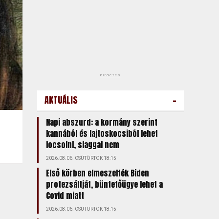
hirdetés
-
AKTUÁLIS
Napi abszurd: a kormány szerint
kannából és lajtoskocsiból lehet
locsolni, slaggal nem
2026.08.06. CSÜTÖRTÖK 18:15
Első körben elmeszelték Biden
protezsáltját, büntetőügye lehet a
Covid miatt
2026.08.06. CSÜTÖRTÖK 18:15