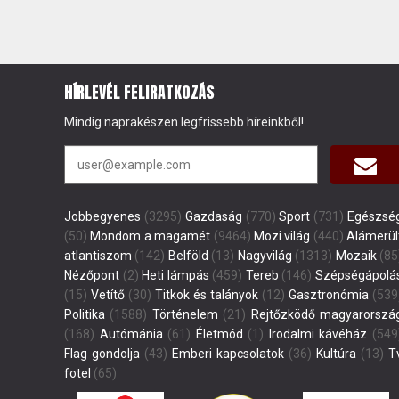
HÍRLEVÉL FELIRATKOZÁS
Mindig naprakészen legfrissebb híreinkből!
Jobbegyenes
(3295)
Gazdaság
(770)
Sport
(731)
Egészsé
(50)
Mondom a magamét
(9464)
Mozi világ
(440)
Alámerül
atlantiszom
(142)
Belföld
(13)
Nagyvilág
(1313)
Mozaik
(85
Nézőpont
(2)
Heti lámpás
(459)
Tereb
(146)
Szépségápolá
(15)
Vetítő
(30)
Titkok és talányok
(12)
Gasztronómia
(539
Politika
(1588)
Történelem
(21)
Rejtőzködő magyarorszá
(168)
Autómánia
(61)
Életmód
(1)
Irodalmi kávéház
(549
Flag gondolja
(43)
Emberi kapcsolatok
(36)
Kultúra
(13)
T
fotel
(65)