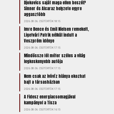
Djokovics saját maga ellen beszél?
Sinner és Alcaraz helyzete egyre
aggasztóbb
2026.08.06. CSÜTÖRTÖK 18:15
Imre Bence és Emil Nielsen remekelt,
Ligetvári Patrik nélkül indult a
Veszprém idénye
2026.08.06. CSÜTÖRTÖK 17:15
Mindössze fél méter széles a világ
legkeskenyebb autója
2026.08.06. CSÜTÖRTÖK 17:15
Nem csak az ivóvíz hiánya okozhat
bajt a társasházban
2026.08.06. CSÜTÖRTÖK 17:15
A Fidesz energiacsomagjával
kampányol a Tisza
2026.08.06. CSÜTÖRTÖK 16:15