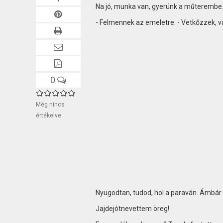
Na jó, munka van, gyerünk a műterembe
- Felmennek az emeletre. - Vetkőzzek, 
0
Még nincs
értékelve
Nyugodtan, tudod, hol a paraván. Ámbár
Jajdejótnevettem öreg!