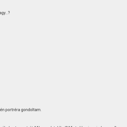
.
vagy…?
 én portréra gondoltam.