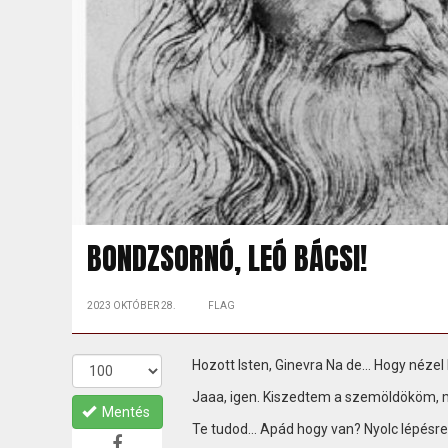
BONDZSORNÓ, LEÓ BÁCSI!
2023 OKTÓBER 28.
FLAG
Hozott Isten, Ginevra Na de… Hogy nézel 
Jaaa, igen. Kiszedtem a szemöldököm, 
Mentés
Te tudod… Apád hogy van? Nyolc lépésre, 