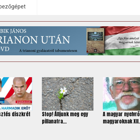
épezőgépet
sztés diszkrét
Stop! Álljunk meg egy
A magyar nyelvrő
pillanatra...
magyaroknak XII.