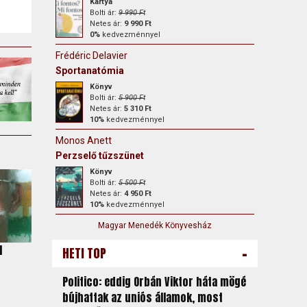
Kártya
Bolti ár:
9 990 Ft
Netes ár:
9 990 Ft
0%
kedvezménnyel
Frédéric Delavier
Sportanatómia
Könyv
Bolti ár:
5 900 Ft
Netes ár:
5 310 Ft
10%
kedvezménnyel
Monos Anett
Perzselő tűzszünet
Könyv
Bolti ár:
5 500 Ft
Netes ár:
4 950 Ft
10%
kedvezménnyel
Magyar Menedék Könyvesház
-
l
HETI TOP
Politico: eddig Orbán Viktor háta mögé
bújhattak az uniós államok, most