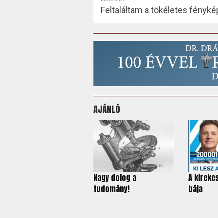
Feltaláltam a tökéletes fényk
AJÁNLÓ
Nagy dolog a
A kireke
tudomány!
bája