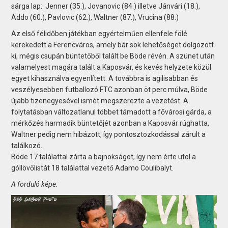
sárga lap: Jenner (35.), Jovanovic (84.) illetve Jánvári (18.),
Addo (60.), Pavlovic (62.), Waltner (87.), Vrucina (88.)
Az első félidőben játékban egyértelműen ellenfele fölé
kerekedett a Ferencváros, amely bár sok lehetőséget dolgozott
ki, mégis csupán büntetőből talált be Böde révén. A szünet után
valamelyest magára talált a Kaposvár, és kevés helyzete közül
egyet kihasználva egyenlített. A továbbra is agilisabban és
veszélyesebben futballozó FTC azonban öt perc múlva, Böde
újabb tizenegyesével ismét megszerezte a vezetést. A
folytatásban változatlanul többet támadott a fővárosi gárda, a
mérkőzés harmadik büntetőjét azonban a Kaposvár rúghatta,
Waltner pedig nem hibázott, így pontosztozkodással zárult a
találkozó.
Böde 17 találattal zárta a bajnokságot, így nem érte utol a
góllövőlistát 18 találattal vezető Adamo Coulibalyt.
A forduló képe: