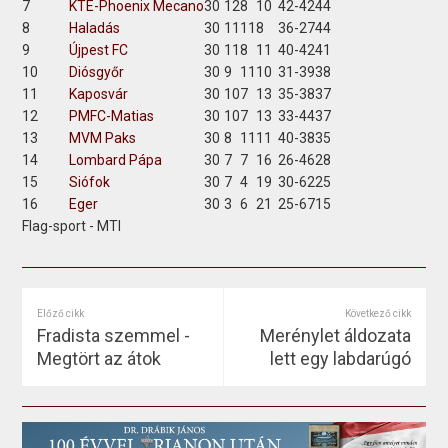
7
KTE-Phoenix Mecano
30
12
8
10
42-42
44
8
Haladás
30
11
11
8
36-27
44
9
Újpest FC
30
11
8
11
40-42
41
10
Diósgyőr
30
9
11
10
31-39
38
11
Kaposvár
30
10
7
13
35-38
37
12
PMFC-Matias
30
10
7
13
33-44
37
13
MVM Paks
30
8
11
11
40-38
35
14
Lombard Pápa
30
7
7
16
26-46
28
15
Siófok
30
7
4
19
30-62
25
16
Eger
30
3
6
21
25-67
15
Flag-sport - MTI
Előző cikk
Következő cikk
Fradista szemmel -
Merénylet áldozata
Megtört az átok
lett egy labdarúgó