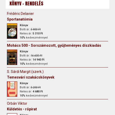
KÖNYV - RENDELÉS
Frédéric Delavier
Sportanatómia
Könyv
Bolti ár:
5 900 Ft
Netes ár:
5 310 Ft
10%
kedvezménnyel
Mohács 500 - Sorszámozott, gyűjteményes díszkiadás
Könyv
Bolti ár:
16 600 Ft
Netes ár:
14 940 Ft
10%
kedvezménnyel
S. Sárdi Margit (szerk.)
Temesvári szakácskönyvek
Könyv
Bolti ár:
5 200 Ft
Netes ár:
4 680 Ft
10%
kedvezménnyel
Orbán Viktor
Küldetés - röpirat