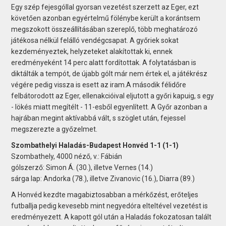
Egy szép fejesgóllal gyorsan vezetést szerzett az Eger, ezt
követően azonban egyértelmű fölénybe került a korántsem
megszokott összeállításában szereplő, több meghatározó
játékosa nélkül felálló vendégcsapat. A győriek sokat
kezdeményeztek, helyzeteket alakítottak ki, ennek
eredményeként 14 perc alatt fordítottak. A folytatásban is
diktálták a tempót, de újabb gólt már nem értek el, a játékrész
végére pedig vissza is esett az iram.A második félidőre
felbátorodott az Eger, ellenakcióival eljutott a győri kapuig, s egy
- lökés miatt megítélt - 11-esből egyenlített. A Győr azonban a
hajrában megint aktívabbá vált, s szöglet után, fejessel
megszerezte a győzelmet.
Szombathelyi Haladás-Budapest Honvéd 1-1 (1-1)
Szombathely, 4000 néző, v.: Fábián
gólszerző: Simon Á. (30.), illetve Vernes (14.)
sárga lap: Andorka (78.), illetve Zivanovic (16.), Diarra (89.)
A Honvéd kezdte magabiztosabban a mérkőzést, erőteljes
futballja pedig kevesebb mint negyedóra elteltével vezetést is
eredményezett. A kapott gól után a Haladás fokozatosan talált