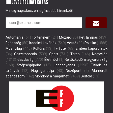
HÍRLEVÉL FELIRATKOZÁS
Mindig naprakészen legfrissebb híreinkből!
Autómánia
(61)
Történelem
(21)
Mozaik
(85)
Heti lámpás
(459)
Egészség
(50)
Irodalmi kávéház
(549)
Vetítő
(30)
Politika
(1588)
Mozi világ
(440)
Kultúra
(13)
Tv fotel
(65)
Emberi kapcsolatok
(36)
Gasztronómia
(539)
Sport
(731)
Tereb
(146)
Nagyvilág
(1313)
Gazdaság
(770)
Életmód
(1)
Rejtőzködő magyarország
(168)
Szépségápolás
(15)
Jobbegyenes
(3296)
Titkok és
talányok
(12)
Flag gondolja
(43)
Nézőpont
(2)
Alámerült
atlantiszom
(142)
Mondom a magamét
(9469)
Belföld
(13)