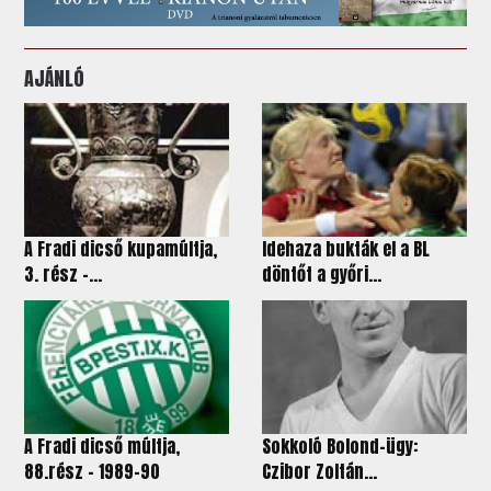
AJÁNLÓ
A Fradi dicső kupamúltja,
Idehaza bukták el a BL
3. rész –...
döntőt a győri...
A Fradi dicső múltja,
Sokkoló Bolond-ügy:
88.rész – 1989-90
Czibor Zoltán...