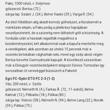
Paks, 1000 néző, v: Solymosi
gólszerző: Bertus (72.)
sárga lap: Szabó J. (24.), illetve Vaskó (29.), Varga R. (54.)
Az első félidőben alig akadt komoly gólhelyzet, a Kecskemét a
mérkőzés elején, a Paks pedig a játékrész hajrájában
veszélyeztetett, de a szünetig nem láthatott gólt a közönség. A
fordulás után a hazaiak ragadták magukhoz a
kezdeményezést, két alkalommal csak a kapufa mentette meg
a vendégeket, akik azonban az utolsó 15 percnek már a
vezetés birtokában vághattak neki, mivel egy szép akció végén
Bertus bevette Csernyánszki kapuját. A következő szezonban
már a Diósgyőr vezetőedzőjeként dolgozó Szivics Tomiszlav így
sorozatban öt vereséggel búcsúzott a Pakstól.
Egri FC-Győri ETO FC 2-3 (1-2)
Vác, 200 néző, v.: Szőts
gólszerző: Németh N. (4.), Farkas Á. (72., 11-esből), illetve
Kalmár (12.), Pilibaitis (18.), Pátkai (83.)
sárga lap: Vidovic (58.), Németh N. (94.), illetve Lang (22.), Novák
(59.), Pátkai (73.)