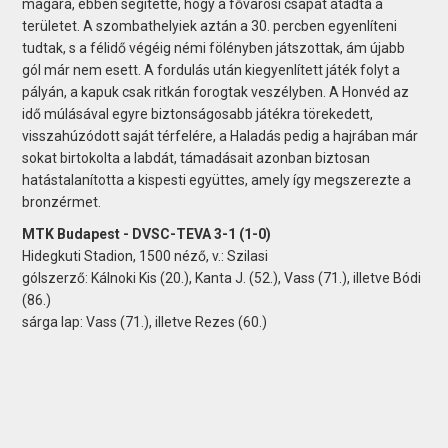
magára, ebben segítette, hogy a fővárosi csapat átadta a
területet. A szombathelyiek aztán a 30. percben egyenlíteni
tudtak, s a félidő végéig némi fölényben játszottak, ám újabb
gól már nem esett. A fordulás után kiegyenlített játék folyt a
pályán, a kapuk csak ritkán forogtak veszélyben. A Honvéd az
idő múlásával egyre biztonságosabb játékra törekedett,
visszahúzódott saját térfelére, a Haladás pedig a hajrában már
sokat birtokolta a labdát, támadásait azonban biztosan
hatástalanította a kispesti együttes, amely így megszerezte a
bronzérmet.
MTK Budapest - DVSC-TEVA 3-1 (1-0)
Hidegkuti Stadion, 1500 néző, v.: Szilasi
gólszerző: Kálnoki Kis (20.), Kanta J. (52.), Vass (71.), illetve Bódi
(86.)
sárga lap: Vass (71.), illetve Rezes (60.)