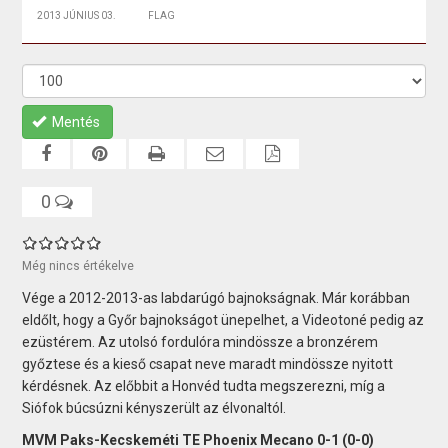
2013 JÚNIUS 03.
FLAG
Mentés
0
Még nincs értékelve
Vége a 2012-2013-as labdarúgó bajnokságnak. Már korábban
eldőlt, hogy a Győr bajnokságot ünepelhet, a Videotoné pedig az
ezüstérem. Az utolsó fordulóra mindössze a bronzérem
győztese és a kieső csapat neve maradt mindössze nyitott
kérdésnek. Az előbbit a Honvéd tudta megszerezni, míg a
Siófok búcsúzni kényszerült az élvonaltól.
MVM Paks-Kecskeméti TE Phoenix Mecano 0-1 (0-0)