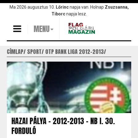
Ugrás
Ma 2026 augusztus 10.
Lőrinc
napja van. Holnap
Zsuzsanna,
a
Tiborc
napja lesz.
tartalomra
MENU
CÍMLAP
SPORT
OTP BANK LIGA 2012-2013
HAZAI PÁLYA - 2012-2013 - NB I. 30.
FORDULÓ