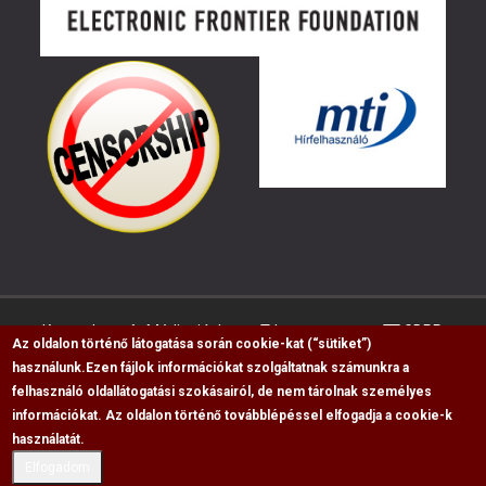
Kapcsolat
Médiaajánlat
Impresszum
GDPR
Az oldalon történő látogatása során cookie-kat (“sütiket”)
használunk.
Ezen fájlok információkat szolgáltatnak számunkra a
felhasználó oldallátogatási szokásairól, de nem tárolnak személyes
RSS
információkat. Az oldalon történő továbblépéssel elfogadja a cookie-k
használatát.
Copyright © 2009-2026, Flag Polgári Magazin saját
cikkeinek átvétele, másolása csak a forrás
Elfogadom