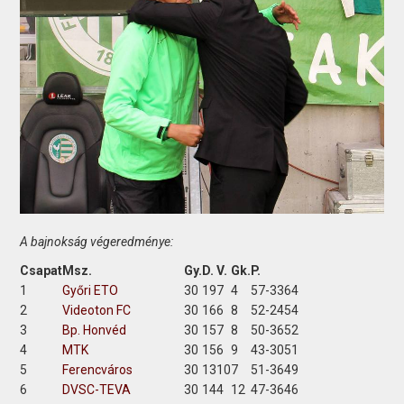
A bajnokság végeredménye:
Csapat
Msz.
Gy.
D.
V.
Gk.
P.
1
Győri ETO
30
19
7
4
57-33
64
2
Videoton FC
30
16
6
8
52-24
54
3
Bp. Honvéd
30
15
7
8
50-36
52
4
MTK
30
15
6
9
43-30
51
5
Ferencváros
30
13
10
7
51-36
49
6
DVSC-TEVA
30
14
4
12
47-36
46