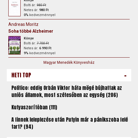
Könyv
Bolti ár:
980 Ft
Netes ár:
980 Ft
0%
kedvezménnyel
Andreas Moritz
Soha többé Alzheimer
Könyv
Bolti ár:
7 700 Ft
Netes ár:
6 990 Ft
9%
kedvezménnyel
Magyar Menedék Könyvesház
-
HETI TOP
Politico: eddig Orbán Viktor háta mögé bújhattak az
uniós államok, most szétesőben az egység (206)
Kutyaszorítóban (111)
A finnek leleplezése után Putyin már a pánikszoba felé
tart? (94)