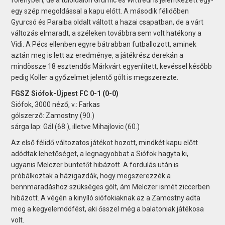
egy szép megoldással a kapu előtt. A második félidőben
Gyurcsó és Paraiba oldalt váltott a hazai csapatban, de a várt
változás elmaradt, a széleken továbbra sem volt hatékony a
Vidi. A Pécs ellenben egyre bátrabban futballozott, aminek
aztán meg is lett az eredménye, a játékrész derekán a
mindössze 18 esztendős Márkvárt egyenlített, kevéssel később
pedig Koller a győzelmet jelentő gólt is megszerezte.
FGSZ Siófok-Újpest FC 0-1 (0-0)
Siófok, 3000 néző, v.: Farkas
gólszerző: Zamostny (90.)
sárga lap: Gál (68.), illetve Mihajlovic (60.)
Az első félidő változatos játékot hozott, mindkét kapu előtt
adódtak lehetőséget, a legnagyobbat a Siófok hagyta ki,
ugyanis Melczer büntetőt hibázott. A fordulás után is
próbálkoztak a házigazdák, hogy megszerezzék a
bennmaradáshoz szükséges gólt, ám Melczer ismét ziccerben
hibázott. A végén a kinyíló siófokiaknak az a Zamostny adta
meg a kegyelemdöfést, aki ősszel még a balatoniak játékosa
volt.