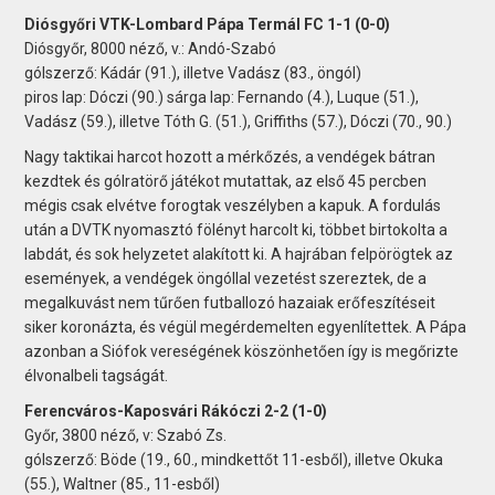
Diósgyőri VTK-Lombard Pápa Termál FC 1-1 (0-0)
Diósgyőr, 8000 néző, v.: Andó-Szabó
gólszerző: Kádár (91.), illetve Vadász (83., öngól)
piros lap: Dóczi (90.) sárga lap: Fernando (4.), Luque (51.),
Vadász (59.), illetve Tóth G. (51.), Griffiths (57.), Dóczi (70., 90.)
Nagy taktikai harcot hozott a mérkőzés, a vendégek bátran
kezdtek és gólratörő játékot mutattak, az első 45 percben
mégis csak elvétve forogtak veszélyben a kapuk. A fordulás
után a DVTK nyomasztó fölényt harcolt ki, többet birtokolta a
labdát, és sok helyzetet alakított ki. A hajrában felpörögtek az
események, a vendégek öngóllal vezetést szereztek, de a
megalkuvást nem tűrően futballozó hazaiak erőfeszítéseit
siker koronázta, és végül megérdemelten egyenlítettek. A Pápa
azonban a Siófok vereségének köszönhetően így is megőrizte
élvonalbeli tagságát.
Ferencváros-Kaposvári Rákóczi 2-2 (1-0)
Győr, 3800 néző, v: Szabó Zs.
gólszerző: Böde (19., 60., mindkettőt 11-esből), illetve Okuka
(55.), Waltner (85., 11-esből)