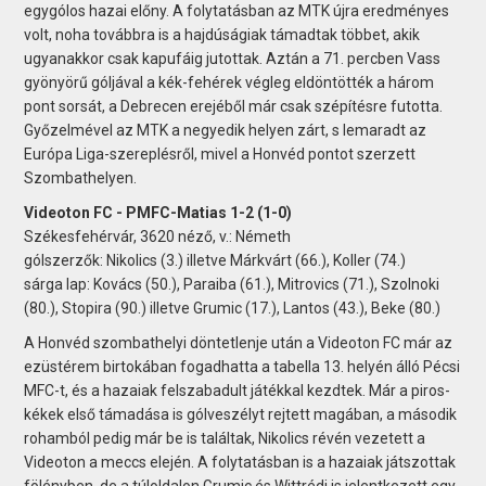
egygólos hazai előny. A folytatásban az MTK újra eredményes
volt, noha továbbra is a hajdúságiak támadtak többet, akik
ugyanakkor csak kapufáig jutottak. Aztán a 71. percben Vass
gyönyörű góljával a kék-fehérek végleg eldöntötték a három
pont sorsát, a Debrecen erejéből már csak szépítésre futotta.
Győzelmével az MTK a negyedik helyen zárt, s lemaradt az
Európa Liga-szereplésről, mivel a Honvéd pontot szerzett
Szombathelyen.
Videoton FC - PMFC-Matias 1-2 (1-0)
Székesfehérvár, 3620 néző, v.: Németh
gólszerzők: Nikolics (3.) illetve Márkvárt (66.), Koller (74.)
sárga lap: Kovács (50.), Paraiba (61.), Mitrovics (71.), Szolnoki
(80.), Stopira (90.) illetve Grumic (17.), Lantos (43.), Beke (80.)
A Honvéd szombathelyi döntetlenje után a Videoton FC már az
ezüstérem birtokában fogadhatta a tabella 13. helyén álló Pécsi
MFC-t, és a hazaiak felszabadult játékkal kezdtek. Már a piros-
kékek első támadása is gólveszélyt rejtett magában, a második
rohamból pedig már be is találtak, Nikolics révén vezetett a
Videoton a meccs elején. A folytatásban is a hazaiak játszottak
fölényben, de a túloldalon Grumic és Wittrédi is jelentkezett egy-