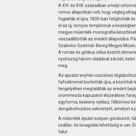
A XVI. és XVII. században a helyi refor
romos állapotban volt, hogy végleg elhag
foglalták el újra, 1830-ban felújították 
el az új, tornyos templomuk a községben
megyei műemlék-monográfia készítésekor
visszaállították az eredeti állapotába. P
Szabolcs-Szatmár-Bereg Megyei Múzeum
A román és gótikus stílus közötti átmene
nyolcszög három oldalával záródó, kelet f
meg.
Az apszist enyhén csúcsíves téglaboltoz
fafödémmel borították újra, a közöttük l
tengelyében megtalálták az eredeti bejár
orommezős kapuzatot élszedéses faragot
egyforma, keskeny nyílású, félköríves bél
dongaboltozatos sekrestyét, amelyet a 
A műemlék épület szépen gondozott, tábo
szállás- és lovagolási lehetőség is van.
falut.