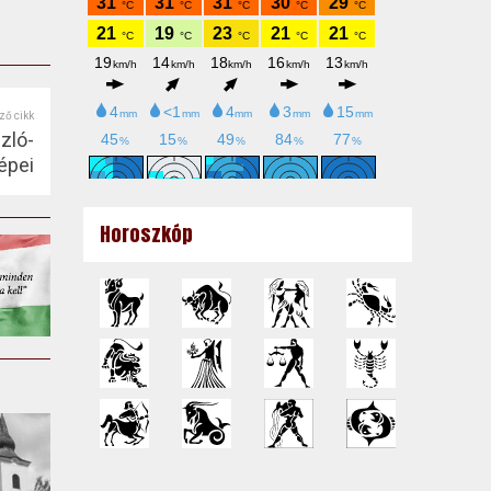
ző cikk
zló-
épei
Horoszkóp