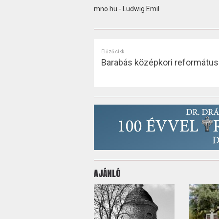
mno.hu - Ludwig Emil
Előző cikk
Barabás középkori reformátu
AJÁNLÓ