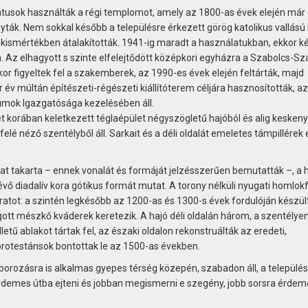
mátusok használták a régi templomot, amely az 1800-as évek elején már
yták. Nem sokkal később a településre érkezett görög katolikus vallású 
és kismértékben átalakították. 1941-ig maradt a használatukban, ekkor k
. Az elhagyott s szinte elfelejtődött középkori egyházra a Szabolcs-S
 figyeltek fel a szakemberek, az 1990-es évek elején feltárták, majd
ár év múltán építészeti-régészeti kiállítóterem céljára hasznosították, a
ok Igazgatósága kezelésében áll.
t korában keletkezett téglaépület négyszögletű hajóból és alig keskeny
elé néző szentélyből áll. Sarkait és a déli oldalát emeletes támpillérek e
at takarta – ennek vonalát és formáját jelzésszerűen bemutatták –, a h
évő diadalív kora gótikus formát mutat. A torony nélküli nyugati homlokf
atot: a szintén legkésőbb az 1200-as és 1300-s évek fordulóján készült
t mészkő kváderek keretezik. A hajó déli oldalán három, a szentélyen
letű ablakot tártak fel, az északi oldalon rekonstruálták az eredeti,
protestánsok bontottak le az 1500-as években.
rozásra is alkalmas gyepes térség közepén, szabadon áll, a település
 Érdemes útba ejteni és jobban megismerni e szegény, jobb sorsra érdem