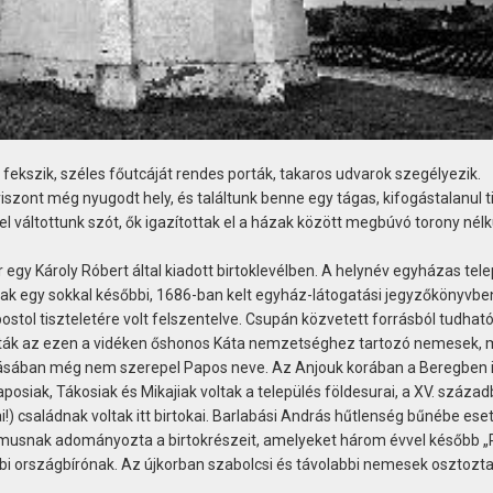
 fekszik, széles főutcáját rendes porták, takaros udvarok szegélyezik.
iszont még nyugodt hely, és találtunk benne egy tágas, kifogástalanul t
váltottunk szót, ők igazítottak el a házak között megbúvó torony nélkü
egy Károly Róbert által kiadott birtoklevélben. A helynév egyházas tel
ak egy sokkal későbbi, 1686-ban kelt egyház-látogatási jegyzőkönyvbe
ostol tiszteletére volt felszentelve. Csupán közvetett forrásból tudható 
tották az ezen a vidéken őshonos Káta nemzetséghez tartozó nemesek, m
rásában még nem szerepel Papos neve. Az Anjouk korában a Beregben 
siak, Tákosiak és Mikajiak voltak a település földesurai, a XV. század
) családnak voltak itt birtokai. Barlabási András hűtlenség bűnébe eset
zmusnak adományozta a birtokrészeit, amelyeket három évvel később 
bi országbírónak. Az újkorban szabolcsi és távolabbi nemesek osztozt