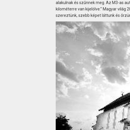
alakulnak és szűnnek meg. Az M3-as autó
kilométerre van kijelölve.” Magyar vilá
szereztünk, szebb képet láttunk és őrz