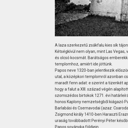
A laza szerkezetű zsákfalu kies sík tájon
Kétségkívül nem olyan, mint Las Vegas, v
és olcsó kocsmát. Barátságos emberekkel 
templomhoz, amiért ide jöttünk.
Papos neve 1320-ban jelentkezik először 
utal, a középkori templomról azonban cs
maradt fenn adat: e szerint a tizenkét ap
hogy a falut a XIII. század végén alapí
szomszédos birtokok 1271. évi határleí
honos Kaplony nemzetségből kiágazó Papo
Barlabási és Csernavodai (azaz: Csarodai!
Zsigmond király 1410-ben Haraszti Era
uraság továbbadott Perényi Péter későb
Papos soványka földjein.