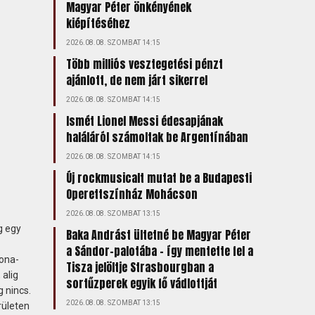
Magyar Péter önkényének
kiépítéséhez
2026.08.08. SZOMBAT 14:15
Több milliós vesztegetési pénzt
ajánlott, de nem járt sikerrel
2026.08.08. SZOMBAT 14:15
Ismét Lionel Messi édesapjának
haláláról számoltak be Argentínában
2026.08.08. SZOMBAT 14:15
Új rockmusicalt mutat be a Budapesti
Operettszínház Mohácson
2026.08.08. SZOMBAT 13:15
g egy
Baka Andrást ültetné be Magyar Péter
a Sándor-palotába – így mentette fel a
rona-
Tisza jelöltje Strasbourgban a
alig
sortűzperek egyik fő vádlottját
 nincs.
2026.08.08. SZOMBAT 13:15
rületen