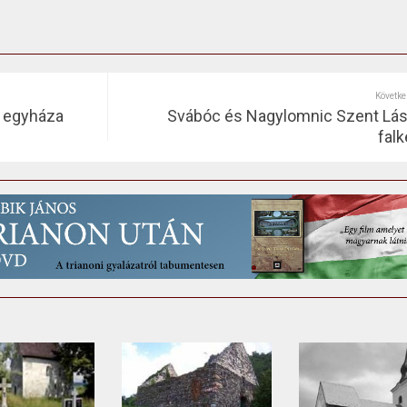
Követke
s egyháza
Svábóc és Nagylomnic Szent Lás
falk