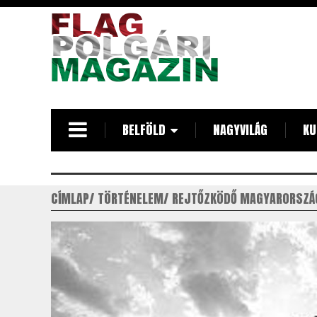
Ugrás
a
tartalomra
BELFÖLD
NAGYVILÁG
KU
CÍMLAP
TÖRTÉNELEM
REJTŐZKÖDŐ MAGYARORSZÁ