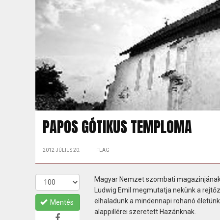
PAPOS GÓTIKUS TEMPLOMA
2012 JÚLIUS 20.
FLAG
Magyar Nemzet szombati magazinjának e
Ludwig Emil megmutatja nekünk a rejtőzk
elhaladunk a mindennapi rohanó életünk 
Mentés
alappillérei szeretett Hazánknak.