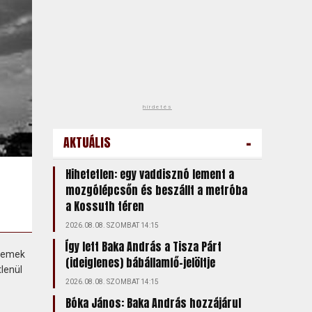
hirdetés
-
AKTUÁLIS
Hihetetlen: egy vaddisznó lement a
mozgólépcsőn és beszállt a metróba
a Kossuth téren
2026.08.08. SZOMBAT 14:15
Így lett Baka András a Tisza Párt
 remek
(ideiglenes) bábállamfő-jelöltje
lenül
2026.08.08. SZOMBAT 14:15
Bóka János: Baka András hozzájárul