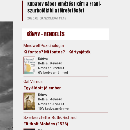
Kubatov Gábor elnézést kért a Fradi-
szurkolóktól a félreértésért
2026.08.08. SZOMBAT 13:15
KÖNYV - RENDELÉS
Mindwell Pszichológia
Ki fontos? Mi fontos? - Kártyajáték
Kártya
Bolti ár:
9 990 Ft
Netes ár:
9 990 Ft
0%
kedvezménnyel
Gál Vilmos
Egy áldott jó ember
Könyv
Bolti ár:
4 390 Ft
Netes ár:
3 951 Ft
10%
kedvezménnyel
Szerkesztette: Botlik Richárd
Eltitkolt Mohács (1526)