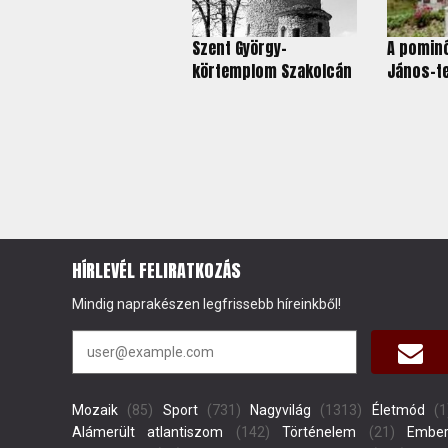
Szent György-
A pominó
körtemplom Szakolcán
János-t
HÍRLEVÉL FELIRATKOZÁS
Mindig naprakészen legfrissebb híreinkből!
Mozaik
(85)
Sport
(731)
Nagyvilág
(1313)
Életmód
(1
Alámerült atlantiszom
(142)
Történelem
(21)
Ember