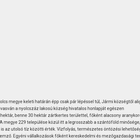
lcs megye keleti határán épp csak pár lépéssel túl, Jármi községtől ali
olvasván a nyolcszáz lakosú község hivatalos honlapját egészen
hektár, benne 30 hektár zártkertes területtel, főként alacsony aranyko
 megye 229 települése közül itt a legrosszabb a szántóföld minősége, 
s az utolsó tíz közötti érték. Vízfolyás, természetes öntözési lehetőség
jellemző. Egyéni vállalkozások főként kereskedelmi és mezőgazdasági te