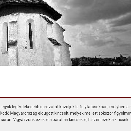
gyik legérdekesebb sorozatát közöljük le folytatásokban, melyben a
ödő Magyarország eldugott kincseit, melyek mellett sokszor figyelmet
során. Vigyázzunk ezekre a páratlan kincsekre, hiszen ezek a kincsek