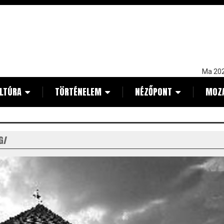
Ma 202
LTÚRA
TÖRTÉNELEM
NÉZŐPONT
MOZ
G