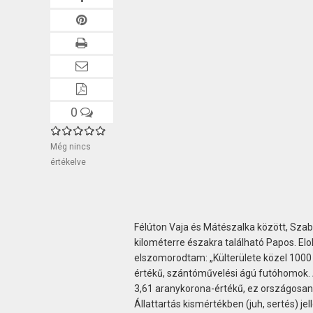
0
Még nincs
értékelve
Félúton Vaja és Mátészalka között, Szabo
kilométerre északra található Papos. El
elszomorodtam: „Külterülete közel 1000 
értékű, szántóművelési ágú futóhomok. A
3,61 aranykorona-értékű, ez országosan i
Állattartás kismértékben (juh, sertés) 