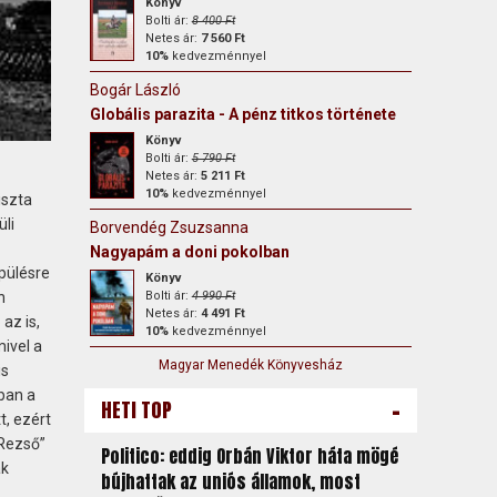
Könyv
Bolti ár:
8 400 Ft
Netes ár:
7 560 Ft
10%
kedvezménnyel
Bogár László
Globális parazita - A pénz titkos története
Könyv
Bolti ár:
5 790 Ft
Netes ár:
5 211 Ft
10%
kedvezménnyel
iszta
li
Borvendég Zsuzsanna
Nagyapám a doni pokolban
epülésre
Könyv
Bolti ár:
4 990 Ft
n
Netes ár:
4 491 Ft
az is,
10%
kedvezménnyel
ivel a
Magyar Menedék Könyvesház
is
ban a
-
HETI TOP
t, ezért
„Rezső”
Politico: eddig Orbán Viktor háta mögé
ak
bújhattak az uniós államok, most