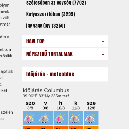
szétesőben az egység (7702)
 olyan
hívek
Kutyaszorítóban (3295)
észült
zatmár
Így vagy úgy (3250)
zóta a
-
HAVI TOP
ebb, a
-
NÉPSZERŰ TARTALMAK
rősítik
ajót sík
Időjárás - meteoblue
al
,
 két
 szélén
es