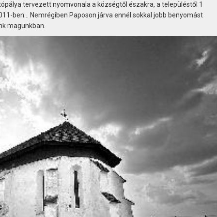
pálya tervezett nyomvonala a községtől északra, a településtől 1
g 2011-ben… Nemrégiben Paposon járva ennél sokkal jobb benyomást
ünk magunkban.