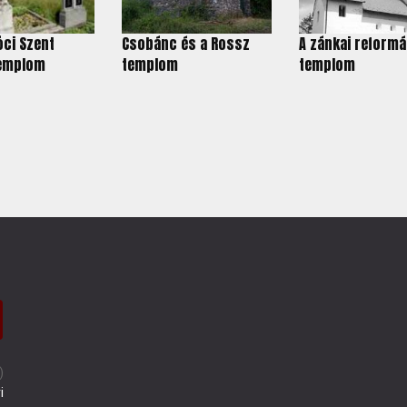
ci Szent
Csobánc és a Rossz
A zánkai reform
emplom
templom
templom
)
i