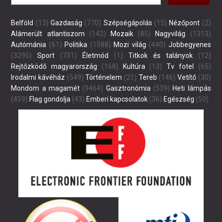
Belföld
(13)
Gazdaság
(770)
Szépségápolás
(15)
Nézőpont
(2)
Alámerült atlantiszom
(142)
Mozaik
(85)
Nagyvilág
(1313)
Autómánia
(61)
Politika
(1588)
Mozi világ
(440)
Jobbegyenes
(3295)
Sport
(731)
Életmód
(1)
Titkok és talányok
(12)
Rejtőzködő magyarország
(168)
Kultúra
(13)
Tv fotel
(65)
Irodalmi kávéház
(549)
Történelem
(21)
Tereb
(146)
Vetítő
(30)
Mondom a magamét
(9464)
Gasztronómia
(539)
Heti lámpás
(459)
Flag gondolja
(43)
Emberi kapcsolatok
(36)
Egészség
(50)