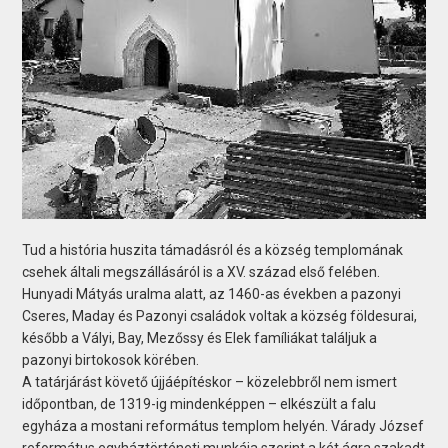
Tud a história huszita támadásról és a község templomának
csehek általi megszállásáról is a XV. század első felében.
Hunyadi Mátyás uralma alatt, az 1460-as években a pazonyi
Cseres, Maday és Pazonyi családok voltak a község földesurai,
később a Vályi, Bay, Mezőssy és Elek famíliákat találjuk a
pazonyi birtokosok körében.
A tatárjárást követő újjáépítéskor – közelebbről nem ismert
időpontban, de 1319-ig mindenképpen – elkészült a falu
egyháza a mostani református templom helyén. Várady József
református egyháztörténeti munkája szerint a két ágra szakadt