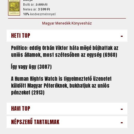
Bolti ár:
3 999 Ft
Netes ár:
3 599 Ft
10%
kedvezménnyel
Magyar Menedék Könyvesház
-
HETI TOP
Politico: eddig Orbán Viktor háta mögé bújhattak az
uniós államok, most szétesőben az egység (6960)
Így vagy úgy (3087)
A Human Rights Watch is figyelmeztető üzenetet
küldött Magyar Péteréknek, bukhatjuk az uniós
pénzeket (2913)
-
HAVI TOP
-
NÉPSZERŰ TARTALMAK