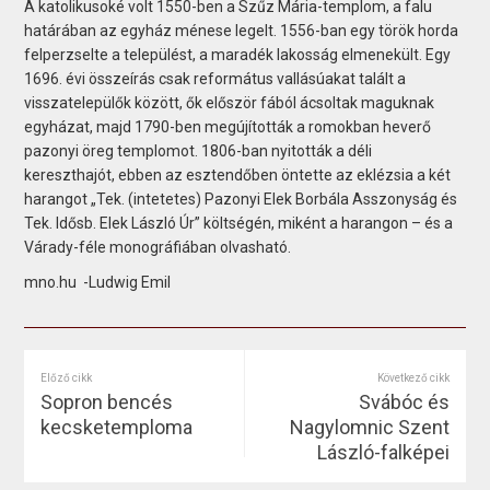
A katolikusoké volt 1550-ben a Szűz Mária-templom, a falu
határában az egyház ménese legelt. 1556-ban egy török horda
felperzselte a települést, a maradék lakosság elmenekült. Egy
1696. évi összeírás csak református vallásúakat talált a
visszatelepülők között, ők először fából ácsoltak maguknak
egyházat, majd 1790-ben megújították a romokban heverő
pazonyi öreg templomot. 1806-ban nyitották a déli
kereszthajót, ebben az esztendőben öntette az eklézsia a két
harangot „Tek. (intetetes) Pazonyi Elek Borbála Asszonyság és
Tek. Idősb. Elek László Úr” költségén, miként a harangon – és a
Várady-féle monográfiában olvasható.
mno.hu -Ludwig Emil
Előző cikk
Következő cikk
Sopron bencés
Svábóc és
kecsketemploma
Nagylomnic Szent
László-falképei