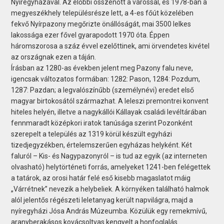
Nyíregyházával. Az előbbi összenőtt a várossal, és 1978-ban a
megyeszékhely településrésze lett, a 4-es főút közelében
fekvő Nyírpazony megőrizte önállóságát, mai 3500 lelkes
lakossága ezer fővel gyarapodott 1970 óta. Éppen
háromszorosa a száz évvel ezelőttinek, ami örvendetes kivétel
az országnak ezen a táján.
Írásban az 1280-as években jelent meg Pazony falu neve,
igencsak változatos formában: 1282: Pason, 1284: Pozdum,
1287: Pazdan; a legvalószínűbb (személynévi) eredet első
magyar birtokosától származhat. A leleszi premontrei konvent
hiteles helyén, illetve a nagykállói Kállayak családi levéltárában
fennmaradt középkori iratok tanúsága szerint Pozonként
szerepelt a település az 1319 körül készült egyházi
tizedjegyzékben, értelemszerűen egyházas helyként. Két
faluról – Kis- és Nagypazonyról – is tud az egyik (az interneten
olvasható) helytörténeti forrás, amelyeket 1241-ben felégettek
a tatárok, az orosi határ felé eső kisebb magaslatot máig
„Várrétnek” nevezik a helybeliek. A környéken található halmok
alól jelentős régészeti leletanyag került napvilágra, majd a
nyíregyházi Jósa András Múzeumba. Közülük egy remekmívű,
aranyberakásos kovácsoltvas kengyelt a honfoglalás