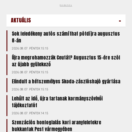
hirdetés
-
AKTUÁLIS
Sok feledékeny autós számíthat pótdíjra augusztus
8-án
2026.08.07. PÉNTEK 15:15
Újra megrohamozzák Ceutát? Augusztus 15-ére szól
az újabb gyülekező
2026.08.07. PÉNTEK 15:15
Elindult a hétszemélyes Skoda-zászlóshajó gyártása
2026.08.07. PÉNTEK 15:15
Lehűlt az idő, újra tartanak kormányszóvivői
tájékoztatót
2026.08.07. PÉNTEK 14:15
Szenzációs honfoglalás kori aranyleletekre
bukkantak Pest vármegyében