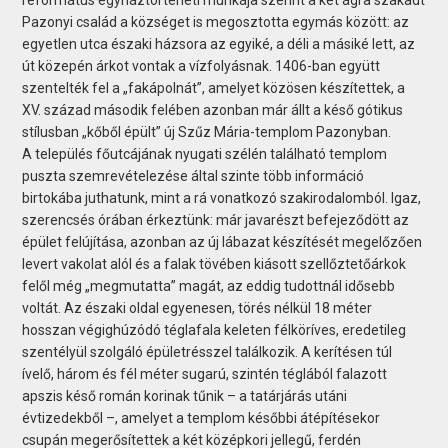
Pazonyi család a községet is megosztotta egymás között: az
egyetlen utca északi házsora az egyiké, a déli a másiké lett, az
út közepén árkot vontak a vízfolyásnak. 1406-ban együtt
szentelték fel a „fakápolnát”, amelyet közösen készítettek, a
XV. század második felében azonban már állt a késő gótikus
stílusban „kőből épült” új Szűz Mária-templom Pazonyban.
A település főutcájának nyugati szélén található templom
puszta szemrevételezése által szinte több információ
birtokába juthatunk, mint a rá vonatkozó szakirodalomból. Igaz,
szerencsés órában érkeztünk: már javarészt befejeződött az
épület felújítása, azonban az új lábazat készítését megelőzően
levert vakolat alól és a falak tövében kiásott szellőztetőárkok
felől még „megmutatta” magát, az eddig tudottnál idősebb
voltát. Az északi oldal egyenesen, törés nélkül 18 méter
hosszan végighúzódó téglafala keleten félköríves, eredetileg
szentélyül szolgáló épületrésszel találkozik. A kerítésen túl
ívelő, három és fél méter sugarú, szintén téglából falazott
apszis késő román korinak tűnik – a tatárjárás utáni
évtizedekből –, amelyet a templom későbbi átépítésekor
csupán megerősítettek a két középkori jellegű, ferdén