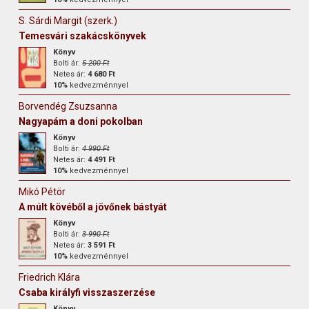
S. Sárdi Margit (szerk.)
Temesvári szakácskönyvek
Könyv
Bolti ár:
5 200 Ft
Netes ár:
4 680 Ft
10%
kedvezménnyel
Borvendég Zsuzsanna
Nagyapám a doni pokolban
Könyv
Bolti ár:
4 990 Ft
Netes ár:
4 491 Ft
10%
kedvezménnyel
Mikó Pétör
A múlt kövéből a jövőnek bástyát
Könyv
Bolti ár:
3 990 Ft
Netes ár:
3 591 Ft
10%
kedvezménnyel
Friedrich Klára
Csaba királyfi visszaszerzése
Könyv