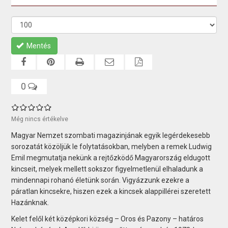
Mentés
0
Még nincs értékelve
Magyar Nemzet szombati magazinjának egyik legérdekesebb
sorozatát közöljük le folytatásokban, melyben a remek Ludwig
Emil megmutatja nekünk a rejtőzködő Magyarország eldugott
kincseit, melyek mellett sokszor figyelmetlenül elhaladunk a
mindennapi rohanó életünk során. Vigyázzunk ezekre a
páratlan kincsekre, hiszen ezek a kincsek alappillérei szeretett
Hazánknak.
Kelet felől két középkori község – Oros és Pazony – határos