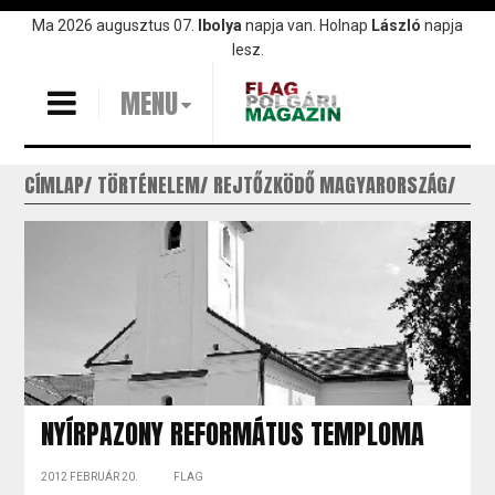
Ugrás
Ma 2026 augusztus 07.
Ibolya
napja van. Holnap
László
napja
a
lesz.
tartalomra
MENU
CÍMLAP
TÖRTÉNELEM
REJTŐZKÖDŐ MAGYARORSZÁG
NYÍRPAZONY REFORMÁTUS TEMPLOMA
2012 FEBRUÁR 20.
FLAG