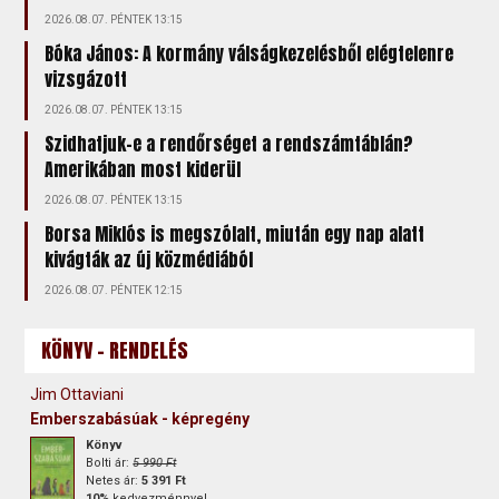
2026.08.07. PÉNTEK 13:15
Bóka János: A kormány válságkezelésből elégtelenre
vizsgázott
2026.08.07. PÉNTEK 13:15
Szidhatjuk-e a rendőrséget a rendszámtáblán?
Amerikában most kiderül
2026.08.07. PÉNTEK 13:15
Borsa Miklós is megszólalt, miután egy nap alatt
kivágták az új közmédiából
2026.08.07. PÉNTEK 12:15
KÖNYV - RENDELÉS
Jim Ottaviani
Emberszabásúak - képregény
Könyv
Bolti ár:
5 990 Ft
Netes ár:
5 391 Ft
10%
kedvezménnyel