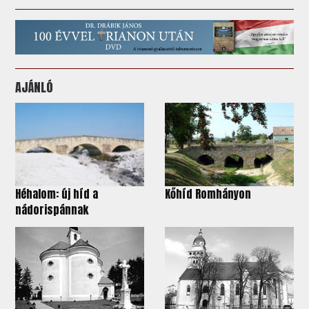
AJÁNLÓ
Héhalom: új híd a
Kőhíd Romhányon
nádorispánnak