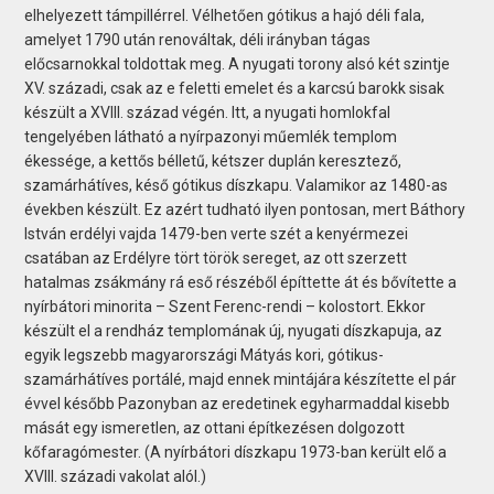
elhelyezett támpillérrel. Vélhetően gótikus a hajó déli fala,
amelyet 1790 után renováltak, déli irányban tágas
előcsarnokkal toldottak meg. A nyugati torony alsó két szintje
XV. századi, csak az e feletti emelet és a karcsú barokk sisak
készült a XVIII. század végén. Itt, a nyugati homlokfal
tengelyében látható a nyírpazonyi műemlék templom
ékessége, a kettős bélletű, kétszer duplán keresztező,
szamárhátíves, késő gótikus díszkapu. Valamikor az 1480-as
években készült. Ez azért tudható ilyen pontosan, mert Báthory
István erdélyi vajda 1479-ben verte szét a kenyérmezei
csatában az Erdélyre tört török sereget, az ott szerzett
hatalmas zsákmány rá eső részéből építtette át és bővítette a
nyírbátori minorita – Szent Ferenc-rendi – kolostort. Ekkor
készült el a rendház templomának új, nyugati díszkapuja, az
egyik legszebb magyarországi Mátyás kori, gótikus-
szamárhátíves portálé, majd ennek mintájára készítette el pár
évvel később Pazonyban az eredetinek egyharmaddal kisebb
mását egy ismeretlen, az ottani építkezésen dolgozott
kőfaragómester. (A nyírbátori díszkapu 1973-ban került elő a
XVIII. századi vakolat alól.)