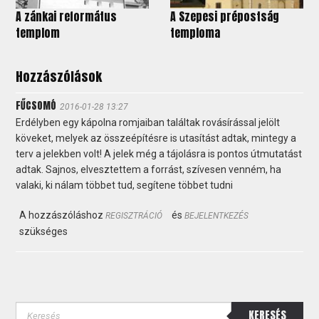
A zánkai református
A Szepesi prépostság
templom
temploma
Hozzászólások
FŰCSOMÓ
2016-01-28 13:27
Erdélyben egy kápolna romjaiban találtak rovásírással jelölt
köveket, melyek az összeépítésre is utasítást adtak, mintegy a
terv a jelekben volt! A jelek még a tájolásra is pontos útmutatást
adtak. Sajnos, elvesztettem a forrást, szívesen venném, ha
valaki, ki nálam többet tud, segítene többet tudni
A hozzászóláshoz
és
REGISZTRÁCIÓ
BEJELENTKEZÉS
szükséges
KERESÉS