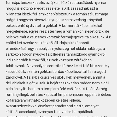
formája, térszerkezete, az újkori, túlzó restaurálások nyomai
mögül is előtűnő eredeti részletei a XIII. századnak azt a
pillanatát idézik fel, amikor építészetünk a román stílust maga
mögött hagyván átveszi a nyugati szomszédság irányából
beköszöntő új divatot: a gótikát. A kisméretű kápolna külső
megjelenése, egyes részletei még a román kor ízlését őrzik, de
belépve már a csúcsíves korszak formajegyével találkozunk. Az
épület két szerkezeti részből áll. Hajója középponti
elrendezésű: egy szabályos nyolcszög hét oldala határolja, a
sarkokon földön nyugvó falpillérekre támaszkodó gyámokról
induló bordák futnak föl, az ívek középen zárókőben
találkoznak. A szabályos centrális térhez kelet felé kis szentély
kapcsolódik, szintén gótikus bordás kőboltozattal és faragott
zárókővel. A falakba csúcsíves ülőfülkék mélyednek, amint a
déli ablakok is gótikusak. A bejárat szokatlan módon nem a déli
oldalán nyílik, hanem a templom felé eső, északi falán. A még
román jellegű, bélletes kapuzat timpanonjában roppant érdekes
kőfaragvány látható: középen keleties jellegű,
akantuszlevelekkel díszített paradicsomi életfa, amelyet
kétfelől acsarkodó, szárnyas fenevadak harapdálnak.