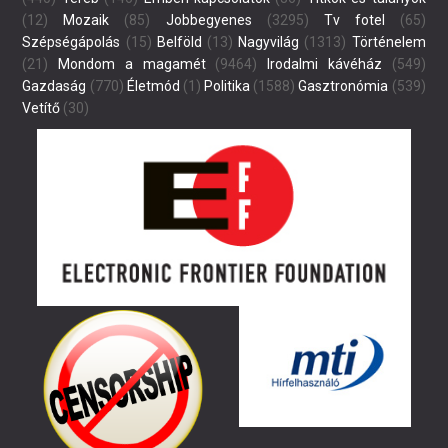
(12)
Mozaik
(85)
Jobbegyenes
(3295)
Tv fotel
(65)
Szépségápolás
(15)
Belföld
(13)
Nagyvilág
(1313)
Történelem
(21)
Mondom a magamét
(9464)
Irodalmi kávéház
(549)
Gazdaság
(770)
Életmód
(1)
Politika
(1588)
Gasztronómia
(539)
Vetítő
(30)