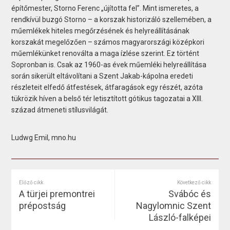
építőmester, Storno Ferenc „újította fel”. Mint ismeretes, a
rendkívül buzgó Storno – a korszak historizáló szellemében, a
műemlékek hiteles megőrzésének és helyreállításának
korszakát megelőzően – számos magyarországi középkori
műemlékünket renoválta a maga ízlése szerint. Ez történt
Sopronban is. Csak az 1960-as évek műemléki helyreállítása
során sikerült eltávolítani a Szent Jakab-kápolna eredeti
részleteit elfedő átfestések, átfaragások egy részét, azóta
tükrözik híven a belső tér letisztított gótikus tagozatai a XIII.
század átmeneti stílusvilágát.
Ludwg Emil, mno.hu
Előző cikk
Következő cikk
A türjei premontrei
Svábóc és
prépostság
Nagylomnic Szent
László-falképei