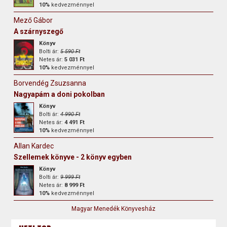
10%
kedvezménnyel
Mező Gábor
A szárnyszegő
Könyv
Bolti ár:
5 590 Ft
Netes ár:
5 031 Ft
10%
kedvezménnyel
Borvendég Zsuzsanna
Nagyapám a doni pokolban
Könyv
Bolti ár:
4 990 Ft
Netes ár:
4 491 Ft
10%
kedvezménnyel
Allan Kardec
Szellemek könyve - 2 könyv egyben
Könyv
Bolti ár:
9 999 Ft
Netes ár:
8 999 Ft
10%
kedvezménnyel
Magyar Menedék Könyvesház