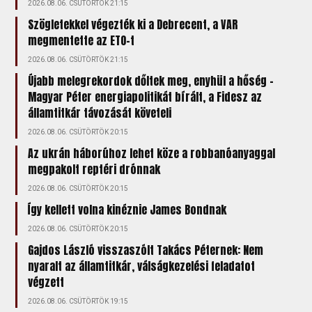
2026.08.06. CSÜTÖRTÖK 21:15
Szögletekkel végezték ki a Debrecent, a VAR
megmentette az ETO-t
2026.08.06. CSÜTÖRTÖK 21:15
Újabb melegrekordok dőltek meg, enyhül a hőség –
Magyar Péter energiapolitikát bírált, a Fidesz az
államtitkár távozását követeli
2026.08.06. CSÜTÖRTÖK 20:15
Az ukrán háborúhoz lehet köze a robbanóanyaggal
megpakolt reptéri drónnak
2026.08.06. CSÜTÖRTÖK 20:15
Így kellett volna kinéznie James Bondnak
2026.08.06. CSÜTÖRTÖK 20:15
Gajdos László visszaszólt Takács Péternek: Nem
nyaralt az államtitkár, válságkezelési feladatot
végzett
2026.08.06. CSÜTÖRTÖK 19:15