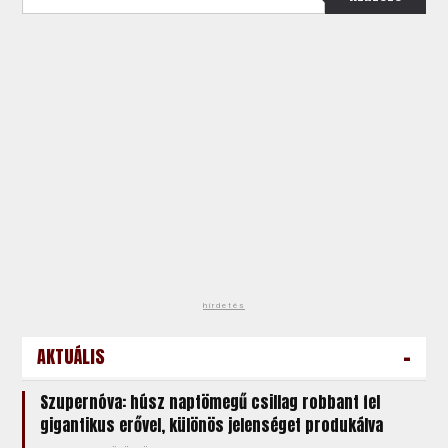
hirdetés
-
AKTUÁLIS
Szupernóva: húsz naptömegű csillag robbant fel
gigantikus erővel, különös jelenséget produkálva