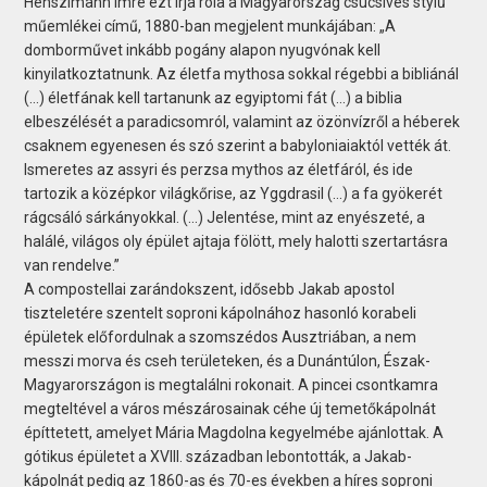
Henszlmann Imre ezt írja róla a Magyarország csúcsíves stylű
műemlékei című, 1880-ban megjelent munkájában: „A
domborművet inkább pogány alapon nyugvónak kell
kinyilatkoztatnunk. Az életfa mythosa sokkal régebbi a bibliánál
(…) életfának kell tartanunk az egyiptomi fát (…) a biblia
elbeszélését a paradicsomról, valamint az özönvízről a héberek
csaknem egyenesen és szó szerint a babyloniaiaktól vették át.
Ismeretes az assyri és perzsa mythos az életfáról, és ide
tartozik a középkor világkőrise, az Yggdrasil (…) a fa gyökerét
rágcsáló sárkányokkal. (…) Jelentése, mint az enyészeté, a
halálé, világos oly épület ajtaja fölött, mely halotti szertartásra
van rendelve.”
A compostellai zarándokszent, idősebb Jakab apostol
tiszteletére szentelt soproni kápolnához hasonló korabeli
épületek előfordulnak a szomszédos Ausztriában, a nem
messzi morva és cseh területeken, és a Dunántúlon, Észak-
Magyarországon is megtalálni rokonait. A pincei csontkamra
megteltével a város mészárosainak céhe új temetőkápolnát
építtetett, amelyet Mária Magdolna kegyelmébe ajánlottak. A
gótikus épületet a XVIII. században lebontották, a Jakab-
kápolnát pedig az 1860-as és 70-es években a híres soproni