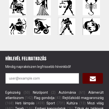
HÍRLEVÉL FELIRATKOZÁS
Mindig naprakészen legfrissebb híreinkből!
Egészség
(50)
Nézőpont
(2)
Autómánia
(61)
Alámerült
atlantiszom
(142)
Flag gondolja
(43)
Rejtőzködő magyarország
(168)
Heti lámpás
(459)
Sport
(731)
Kultúra
(13)
Mozi világ
(440)
Tereb
(146)
Emberi kapcsolatok
(36)
Titkok és talányok