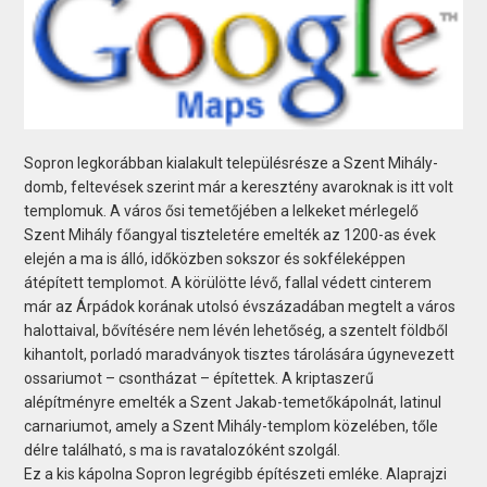
Sopron legkorábban kialakult településrésze a Szent Mihály-
domb, feltevések szerint már a keresztény avaroknak is itt volt
templomuk. A város ősi temetőjében a lelkeket mérlegelő
Szent Mihály főangyal tiszteletére emelték az 1200-as évek
elején a ma is álló, időközben sokszor és sokféleképpen
átépített templomot. A körülötte lévő, fallal védett cinterem
már az Árpádok korának utolsó évszázadában megtelt a város
halottaival, bővítésére nem lévén lehetőség, a szentelt földből
kihantolt, porladó maradványok tisztes tárolására úgynevezett
ossariumot – csontházat – építettek. A kriptaszerű
alépítményre emelték a Szent Jakab-temetőkápolnát, latinul
carnariumot, amely a Szent Mihály-templom közelében, tőle
délre található, s ma is ravatalozóként szolgál.
Ez a kis kápolna Sopron legrégibb építészeti emléke. Alaprajzi