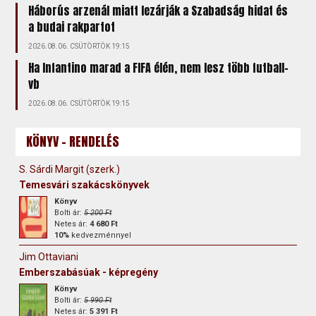
Háborús arzenál miatt lezárják a Szabadság hidat és
a budai rakpartot
2026.08.06. CSÜTÖRTÖK 19:15
Ha Infantino marad a FIFA élén, nem lesz több futball-
vb
2026.08.06. CSÜTÖRTÖK 19:15
KÖNYV - RENDELÉS
S. Sárdi Margit (szerk.)
Temesvári szakácskönyvek
Könyv
Bolti ár:
5 200 Ft
Netes ár:
4 680 Ft
10%
kedvezménnyel
Jim Ottaviani
Emberszabásúak - képregény
Könyv
Bolti ár:
5 990 Ft
Netes ár:
5 391 Ft