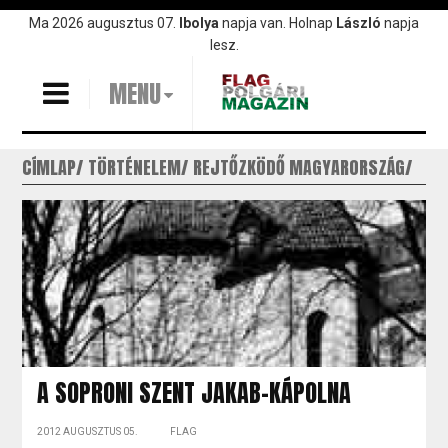
Ugrás
Ma 2026 augusztus 07.
Ibolya
napja van. Holnap
László
napja
a
lesz.
tartalomra
MENU
CÍMLAP
TÖRTÉNELEM
REJTŐZKÖDŐ MAGYARORSZÁG
A SOPRONI SZENT JAKAB-KÁPOLNA
2012 AUGUSZTUS 05.
FLAG