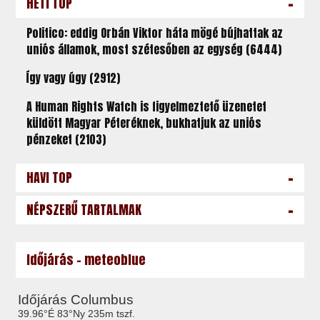
-
HETI TOP
Politico: eddig Orbán Viktor háta mögé bújhattak az
uniós államok, most szétesőben az egység (6444)
Így vagy úgy (2912)
A Human Rights Watch is figyelmeztető üzenetet
küldött Magyar Péteréknek, bukhatjuk az uniós
pénzeket (2103)
-
HAVI TOP
-
NÉPSZERŰ TARTALMAK
Időjárás - meteoblue