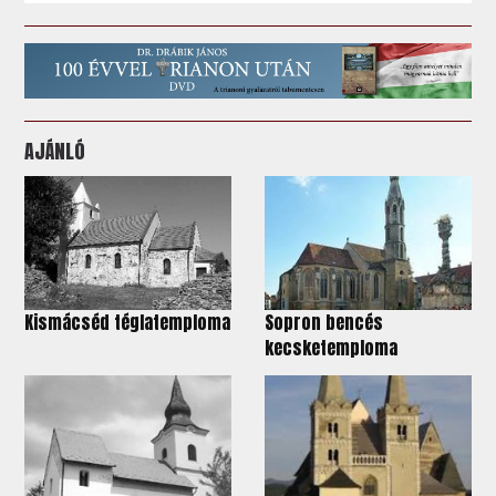
AJÁNLÓ
Kismácséd téglatemploma
Sopron bencés
kecsketemploma