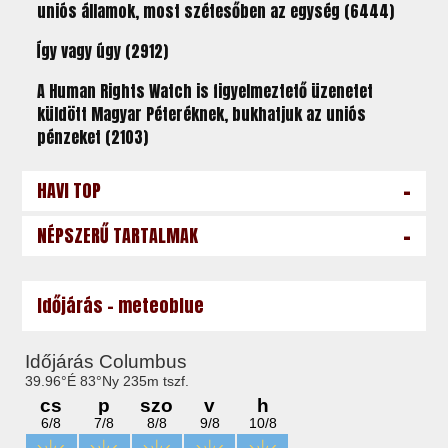
uniós államok, most szétesőben az egység (6444)
Így vagy úgy (2912)
A Human Rights Watch is figyelmeztető üzenetet
küldött Magyar Péteréknek, bukhatjuk az uniós
pénzeket (2103)
-
HAVI TOP
-
NÉPSZERŰ TARTALMAK
Időjárás - meteoblue