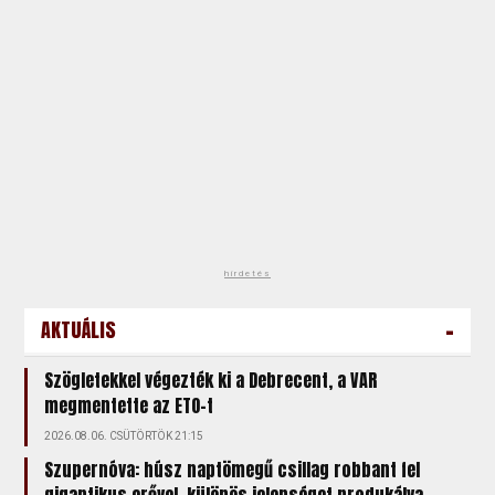
hirdetés
-
AKTUÁLIS
Szögletekkel végezték ki a Debrecent, a VAR
megmentette az ETO-t
2026.08.06. CSÜTÖRTÖK 21:15
Szupernóva: húsz naptömegű csillag robbant fel