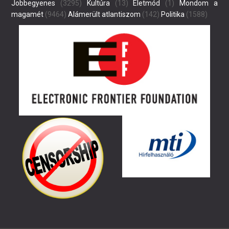
Jobbegyenes
(3295)
Kultúra
(13)
Életmód
(1)
Mondom a
magamét
(9464)
Alámerült atlantiszom
(142)
Politika
(1588)