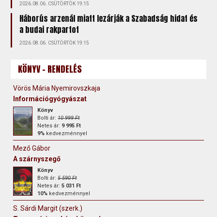
2026.08.06. CSÜTÖRTÖK 19:15
Háborús arzenál miatt lezárják a Szabadság hidat és
a budai rakpartot
2026.08.06. CSÜTÖRTÖK 19:15
KÖNYV - RENDELÉS
Vörös Mária Nyemirovszkaja
Információgyógyászat
Könyv
Bolti ár:
10 999 Ft
Netes ár:
9 995 Ft
9%
kedvezménnyel
Mező Gábor
A szárnyszegő
Könyv
Bolti ár:
5 590 Ft
Netes ár:
5 031 Ft
10%
kedvezménnyel
S. Sárdi Margit (szerk.)