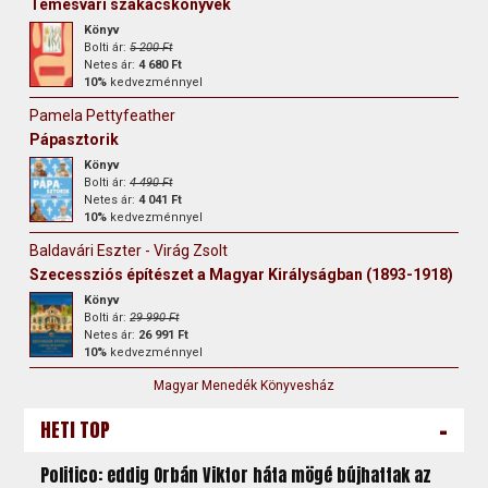
Temesvári szakácskönyvek
Könyv
Bolti ár:
5 200 Ft
Netes ár:
4 680 Ft
10%
kedvezménnyel
Pamela Pettyfeather
Pápasztorik
Könyv
Bolti ár:
4 490 Ft
Netes ár:
4 041 Ft
10%
kedvezménnyel
Baldavári Eszter - Virág Zsolt
Szecessziós építészet a Magyar Királyságban (1893-1918)
Könyv
Bolti ár:
29 990 Ft
Netes ár:
26 991 Ft
10%
kedvezménnyel
Magyar Menedék Könyvesház
-
HETI TOP
Politico: eddig Orbán Viktor háta mögé bújhattak az