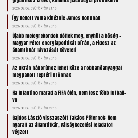
gigantikus erővel, különös jelenséget produkálva
2026.08.06. CSÜTÖRTÖK 21:15
Így kellett volna kinéznie James Bondnak
2026.08.06. CSÜTÖRTÖK 20:15
Újabb melegrekordok dőltek meg, enyhül a hőség –
Magyar Péter energiapolitikát bírált, a Fidesz az
államtitkár távozását követeli
2026.08.06. CSÜTÖRTÖK 20:15
Az ukrán háborúhoz lehet köze a robbanóanyaggal
megpakolt reptéri drónnak
2026.08.06. CSÜTÖRTÖK 20:15
Ha Infantino marad a FIFA élén, nem lesz több futball-
vb
2026.08.06. CSÜTÖRTÖK 19:15
Gajdos László visszaszólt Takács Péternek: Nem
nyaralt az államtitkár, válságkezelési feladatot
végzett