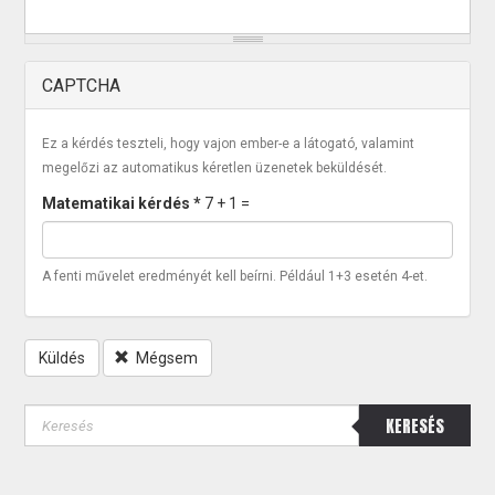
CAPTCHA
Ez a kérdés teszteli, hogy vajon ember-e a látogató, valamint
megelőzi az automatikus kéretlen üzenetek beküldését.
Matematikai kérdés
*
7 + 1 =
A fenti művelet eredményét kell beírni. Például 1+3 esetén 4-et.
Küldés
Mégsem
KERESÉS