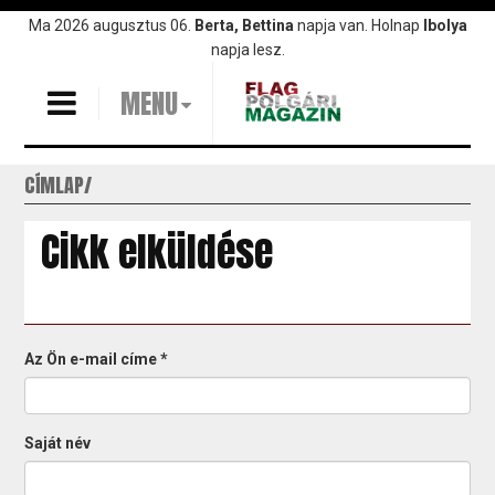
Ugrás
Ma 2026 augusztus 06.
Berta, Bettina
napja van. Holnap
Ibolya
a
napja lesz.
tartalomra
MENU
CÍMLAP
Cikk elküldése
Az Ön e-mail címe
*
Saját név