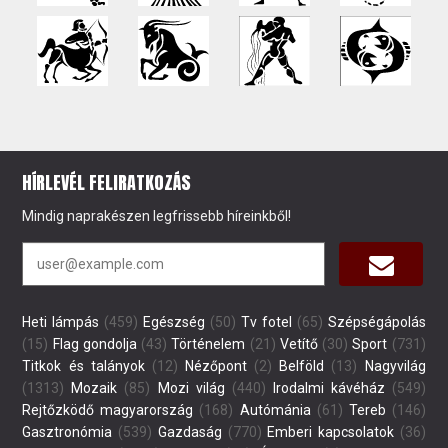
HÍRLEVÉL FELIRATKOZÁS
Mindig naprakészen legfrissebb híreinkből!
Heti lámpás
(459)
Egészség
(50)
Tv fotel
(65)
Szépségápolás
(15)
Flag gondolja
(43)
Történelem
(21)
Vetítő
(30)
Sport
(731)
Titkok és talányok
(12)
Nézőpont
(2)
Belföld
(13)
Nagyvilág
(1313)
Mozaik
(85)
Mozi világ
(440)
Irodalmi kávéház
(549)
Rejtőzködő magyarország
(168)
Autómánia
(61)
Tereb
(146)
Gasztronómia
(539)
Gazdaság
(770)
Emberi kapcsolatok
(36)