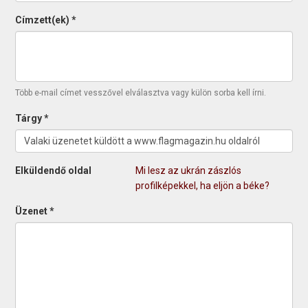
Címzett(ek)
*
Több e-mail címet vesszővel elválasztva vagy külön sorba kell írni.
Tárgy
*
Elküldendő oldal
Mi lesz az ukrán zászlós
profilképekkel, ha eljön a béke?
Üzenet
*