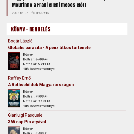
Mourinho a Fradi elleni meccs előtt
2026.08.07. PÉNTEK 09:15
KÖNYV - RENDELÉS
Bogár László
Globális parazita - A pénz titkos története
Könyv
Bolti ár:
5 790 Ft
Netes ár:
5 211 Ft
10%
kedvezménnyel
Raffay Ernő
A Rothschildok Magyarországon
Könyv
Bolti ár:
7 990 Ft
Netes ár:
7 191 Ft
10%
kedvezménnyel
Gianluigi Pasquale
365 nap Pio atyával
Könyv
Bolti ár:
4 490 Ft