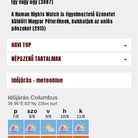
Így vagy úgy (3087)
A Human Rights Watch is figyelmeztető üzenetet
küldött Magyar Péteréknek, bukhatjuk az uniós
pénzeket (2913)
-
HAVI TOP
-
NÉPSZERŰ TARTALMAK
Időjárás - meteoblue