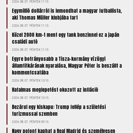
2026.08.07. PÉNTEK 11:15
Egymillió dollárról is lemondhat a magyar futballista,
aki Thomas Müller klubjába tart
2026.08.07. PÉNTEK 11:15
Közel 2000 km-t ment egy tank benzinnel ez a japán
családi autó
2026.08.07. PÉNTEK 11:15
Egyre botrányosabb a Tisza-kormány vízügyi
államtitkárának nyaralása, Magyar Péter is beszállt a
kommentcsatába
2026.08.07. PÉNTEK 10:15
Hatalmas meglepetést okozott az infláció
2026.08.07. PÉNTEK 10:15
Bezárul egy kiskapu: Trump fellép a születési
turizmussal szemben
2026.08.07. PÉNTEK 09:15
Nagy pofont kaphat a Real Madrid és személyesen