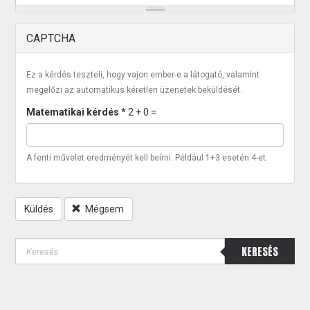
CAPTCHA
Ez a kérdés teszteli, hogy vajon ember-e a látogató, valamint
megelőzi az automatikus kéretlen üzenetek beküldését.
Matematikai kérdés
*
2 + 0 =
A fenti művelet eredményét kell beírni. Például 1+3 esetén 4-et.
Küldés
Mégsem
KERESÉS