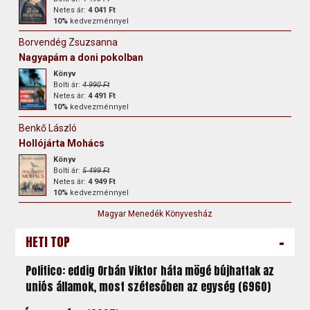
Netes ár:
4 041 Ft
10%
kedvezménnyel
Borvendég Zsuzsanna
Nagyapám a doni pokolban
Könyv
Bolti ár:
4 990 Ft
Netes ár:
4 491 Ft
10%
kedvezménnyel
Benkő László
Hollójárta Mohács
Könyv
Bolti ár:
5 499 Ft
Netes ár:
4 949 Ft
10%
kedvezménnyel
Magyar Menedék Könyvesház
-
HETI TOP
Politico: eddig Orbán Viktor háta mögé bújhattak az
uniós államok, most szétesőben az egység (6960)