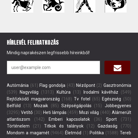
HÍRLEVÉL FELIRATKOZÁS
Mindig naprakészen legfrissebb híreinkből!
Autómánia
(61)
Flag gondolja
(43)
Nézőpont
(2)
Gasztronómia
(539)
Nagyvilág
(1313)
Kultúra
(13)
Irodalmi kávéház
(549)
Rejtőzködő magyarország
(168)
Tv fotel
(65)
Egészség
(50)
Belföld
(13)
Mozaik
(85)
Szépségápolás
(15)
Jobbegyenes
(3295)
Vetítő
(30)
Heti lámpás
(459)
Mozi világ
(440)
Alámerült
atlantiszom
(142)
Emberi kapcsolatok
(36)
Sport
(731)
Történelem
(21)
Titkok és talányok
(12)
Gazdaság
(770)
Mondom a magamét
(9464)
Életmód
(1)
Politika
(1588)
Tereb