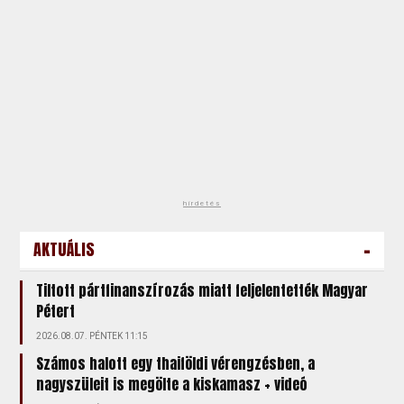
hirdetés
-
AKTUÁLIS
Tiltott pártfinanszírozás miatt feljelentették Magyar
Pétert
2026.08.07. PÉNTEK 11:15
Számos halott egy thaiföldi vérengzésben, a
nagyszüleit is megölte a kiskamasz + videó