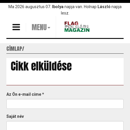
Ugrás
Ma 2026 augusztus 07.
Ibolya
napja van. Holnap
László
napja
a
lesz.
tartalomra
MENU
CÍMLAP
Cikk elküldése
Az Ön e-mail címe
*
Saját név