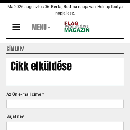
Ugrás
Ma 2026 augusztus 06.
Berta, Bettina
napja van. Holnap
Ibolya
a
napja lesz.
tartalomra
MENU
CÍMLAP
Cikk elküldése
Az Ön e-mail címe
*
Saját név