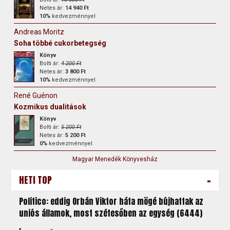
Netes ár:
14 940 Ft
10%
kedvezménnyel
Andreas Moritz
Soha többé cukorbetegség
Könyv
Bolti ár:
4 200 Ft
Netes ár:
3 800 Ft
10%
kedvezménnyel
René Guénon
Kozmikus dualitások
Könyv
Bolti ár:
5 200 Ft
Netes ár:
5 200 Ft
0%
kedvezménnyel
Magyar Menedék Könyvesház
-
HETI TOP
Politico: eddig Orbán Viktor háta mögé bújhattak az
uniós államok, most szétesőben az egység (6444)