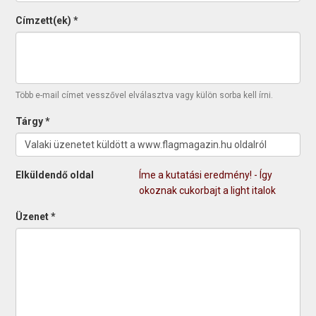
Címzett(ek)
*
Több e-mail címet vesszővel elválasztva vagy külön sorba kell írni.
Tárgy
*
Elküldendő oldal
Íme a kutatási eredmény! - Így
okoznak cukorbajt a light italok
Üzenet
*