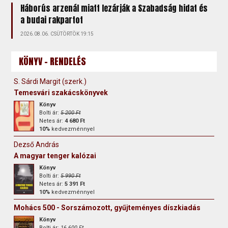
Háborús arzenál miatt lezárják a Szabadság hidat és
a budai rakpartot
2026.08.06. CSÜTÖRTÖK 19:15
KÖNYV - RENDELÉS
S. Sárdi Margit (szerk.)
Temesvári szakácskönyvek
Könyv
Bolti ár:
5 200 Ft
Netes ár:
4 680 Ft
10%
kedvezménnyel
Dezső András
A magyar tenger kalózai
Könyv
Bolti ár:
5 990 Ft
Netes ár:
5 391 Ft
10%
kedvezménnyel
Mohács 500 - Sorszámozott, gyűjteményes díszkiadás
Könyv
Bolti ár:
16 600 Ft