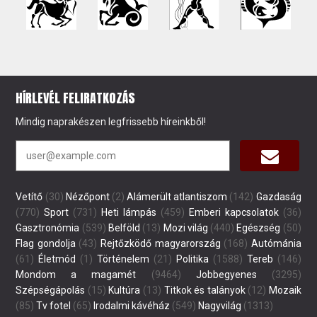
HÍRLEVÉL FELIRATKOZÁS
Mindig naprakészen legfrissebb híreinkből!
Vetítő
(30)
Nézőpont
(2)
Alámerült atlantiszom
(142)
Gazdaság
(770)
Sport
(731)
Heti lámpás
(459)
Emberi kapcsolatok
(36)
Gasztronómia
(539)
Belföld
(13)
Mozi világ
(440)
Egészség
(50)
Flag gondolja
(43)
Rejtőzködő magyarország
(168)
Autómánia
(61)
Életmód
(1)
Történelem
(21)
Politika
(1588)
Tereb
(146)
Mondom a magamét
(9464)
Jobbegyenes
(3295)
Szépségápolás
(15)
Kultúra
(13)
Titkok és talányok
(12)
Mozaik
(85)
Tv fotel
(65)
Irodalmi kávéház
(549)
Nagyvilág
(1313)