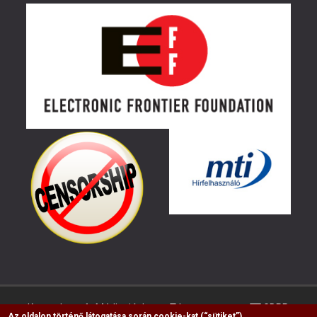
Kapcsolat
Médiaajánlat
Impresszum
GDPR
Az oldalon történő látogatása során cookie-kat (“sütiket”)