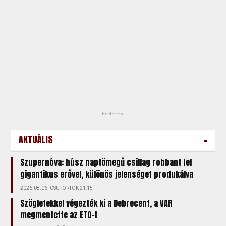
hirdetés
-
AKTUÁLIS
Szupernóva: húsz naptömegű csillag robbant fel
gigantikus erővel, különös jelenséget produkálva
2026.08.06. CSÜTÖRTÖK 21:15
Szögletekkel végezték ki a Debrecent, a VAR
megmentette az ETO-t