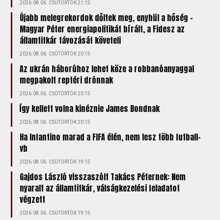
2026.08.06. CSÜTÖRTÖK 21:15
Újabb melegrekordok dőltek meg, enyhül a hőség –
Magyar Péter energiapolitikát bírált, a Fidesz az
államtitkár távozását követeli
2026.08.06. CSÜTÖRTÖK 20:15
Az ukrán háborúhoz lehet köze a robbanóanyaggal
megpakolt reptéri drónnak
2026.08.06. CSÜTÖRTÖK 20:15
Így kellett volna kinéznie James Bondnak
2026.08.06. CSÜTÖRTÖK 20:15
Ha Infantino marad a FIFA élén, nem lesz több futball-
vb
2026.08.06. CSÜTÖRTÖK 19:15
Gajdos László visszaszólt Takács Péternek: Nem
nyaralt az államtitkár, válságkezelési feladatot
végzett
2026.08.06. CSÜTÖRTÖK 19:15