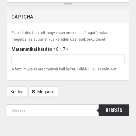
CAPTCHA
Ez a kérdés teszteli, hogy vajon ember-e a látogató, valamint
megelőzi az automatikus kéretlen üzenetek beküldését.
Matematikai kérdés
*
8 + 7 =
A fenti művelet eredményét kell beírni. Például 1+3 esetén 4-et.
Küldés
Mégsem
KERESÉS