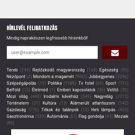
HÍRLEVÉL FELIRATKOZÁS
Mindig naprakészen legfrissebb híreinkből!
Tereb
(146)
Rejtőzködő magyarország
(168)
Egészség
(50)
Nézőpont
(2)
Mondom a magamét
(9465)
Jobbegyenes
(3296)
Szépségápolás
(15)
Politika
(1588)
Tv fotel
(65)
Sport
(731)
Belföld
(13)
Életmód
(1)
Emberi kapcsolatok
(36)
Vetítő
(30)
Mozi világ
(440)
Irodalmi kávéház
(549)
Nagyvilág
(1313)
Történelem
(21)
Kultúra
(13)
Alámerült atlantiszom
(142)
Gazdaság
(770)
Titkok és talányok
(12)
Heti lámpás
(459)
Gasztronómia
(539)
Autómánia
(61)
Flag gondolja
(43)
Mozaik
(85)