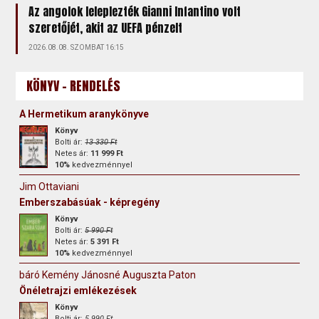
Az angolok leleplezték Gianni Infantino volt
szeretőjét, akit az UEFA pénzelt
2026.08.08. SZOMBAT 16:15
KÖNYV - RENDELÉS
A Hermetikum aranykönyve
Könyv
Bolti ár:
13 330 Ft
Netes ár:
11 999 Ft
10%
kedvezménnyel
Jim Ottaviani
Emberszabásúak - képregény
Könyv
Bolti ár:
5 990 Ft
Netes ár:
5 391 Ft
10%
kedvezménnyel
báró Kemény Jánosné Auguszta Paton
Önéletrajzi emlékezések
Könyv
Bolti ár:
5 990 Ft