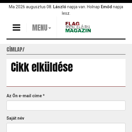
Ugrás
Ma 2026 augusztus 08.
László
napja van. Holnap
Emőd
napja
a
lesz.
tartalomra
MENU
CÍMLAP
Cikk elküldése
Az Ön e-mail címe
*
Saját név