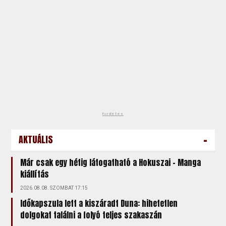
hirdetés
-
AKTUÁLIS
Már csak egy hétig látogatható a Hokuszai – Manga
kiállítás
2026.08.08. SZOMBAT 17:15
Időkapszula lett a kiszáradt Duna: hihetetlen
dolgokat találni a folyó teljes szakaszán