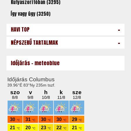
Kutyaszorítóban (3295)
Így vagy úgy (3250)
-
HAVI TOP
-
NÉPSZERŰ TARTALMAK
Időjárás - meteoblue