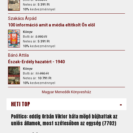
Netes ár:
5 391 Ft
10%
kedvezménnyel
Szakács Árpád
100 információ amit a média eltitkolt Ön elől
Könyv
Bolti ár:
5 990 Ft
Netes ár:
5 391 Ft
10%
kedvezménnyel
Bánó Attila
Észak-Erdély hazatért - 1940
Könyv
Bolti ár:
11 990 Ft
Netes ár:
10 791 Ft
10%
kedvezménnyel
Magyar Menedék Könyvesház
-
HETI TOP
Politico: eddig Orbán Viktor háta mögé bújhattak az
uniós államok, most szétesőben az egység (7702)