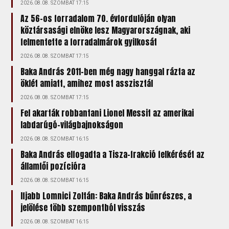
2026.08.08. SZOMBAT 17:15
Az 56-os forradalom 70. évfordulóján olyan
köztársasági elnöke lesz Magyarországnak, aki
felmentette a forradalmárok gyilkosát
2026.08.08. SZOMBAT 17:15
Baka András 2011-ben még nagy hanggal rázta az
öklét amiatt, amihez most asszisztál
2026.08.08. SZOMBAT 17:15
Fel akarták robbantani Lionel Messit az amerikai
labdarúgó-világbajnokságon
2026.08.08. SZOMBAT 16:15
Baka András elfogadta a Tisza-frakció felkérését az
államfői pozícióra
2026.08.08. SZOMBAT 16:15
Ifjabb Lomnici Zoltán: Baka András bűnrészes, a
jelölése több szempontból visszás
2026.08.08. SZOMBAT 16:15