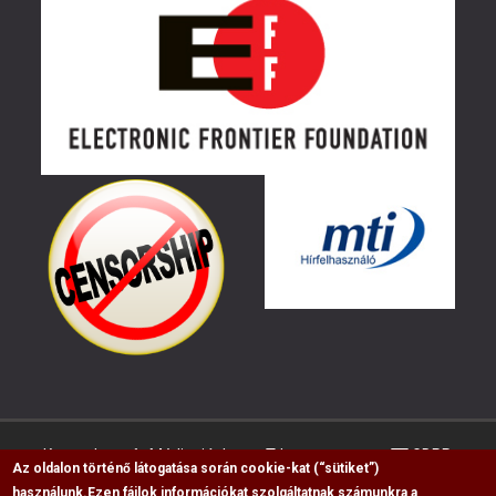
Kapcsolat
Médiaajánlat
Impresszum
GDPR
Az oldalon történő látogatása során cookie-kat (“sütiket”)
használunk.
Ezen fájlok információkat szolgáltatnak számunkra a