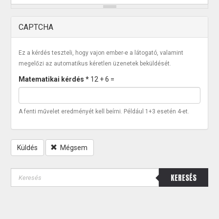
CAPTCHA
Ez a kérdés teszteli, hogy vajon ember-e a látogató, valamint
megelőzi az automatikus kéretlen üzenetek beküldését.
Matematikai kérdés
*
12 + 6 =
A fenti művelet eredményét kell beírni. Például 1+3 esetén 4-et.
Küldés
Mégsem
KERESÉS