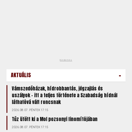
hirdetés
-
AKTUÁLIS
Vámszedőházak, hídrobbantás, jégzajlás és
uszályok – itt a teljes története a Szabadság hídnál
láthatóvá vált roncsnak
2026.08.07. PÉNTEK 17:15
Tűz ütött ki a Mol pozsonyi finomítójában
2026.08.07. PÉNTEK 17:15