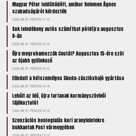
Magyar Péter feldühödött, amikor Kelemen Ágnes
szabadságáról kérdezték
2026.08.07. PÉNTEK 17:15
Sok feledékeny autós számíthat pótdíjra augusztus
8-án
2026.08.07. PÉNTEK 15:15
Újra megrohamozzák Ceutát? Augusztus 15-ére szól
az újabb gyülekező
2026.08.07. PÉNTEK 15:15
Elindult a hétszemélyes Skoda-zászlóshajó gyártása
2026.08.07. PÉNTEK 15:15
Lehűlt az idő, újra tartanak kormányszóvivői
tájékoztatót
2026.08.07. PÉNTEK 14:15
Szenzációs honfoglalás kori aranyleletekre
bukkantak Pest vármegyében
2026.08.07. PÉNTEK 13:15