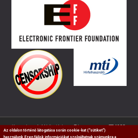
Kapcsolat
Médiaajánlat
Impresszum
GDPR
Az oldalon történő látogatása során cookie-kat (“sütiket”)
használunk.
Ezen fájlok információkat szolgáltatnak számunkra a