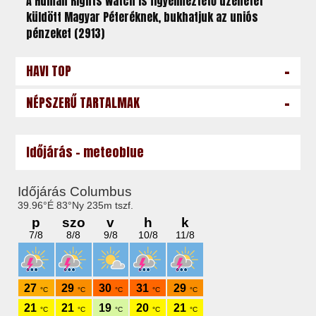
A Human Rights Watch is figyelmeztető üzenetet
küldött Magyar Péteréknek, bukhatjuk az uniós
pénzeket (2913)
-
HAVI TOP
-
NÉPSZERŰ TARTALMAK
Időjárás - meteoblue