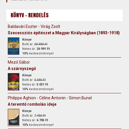
KÖNYV - RENDELÉS
Baldavári Eszter - Virág Zsolt
Szecessziós építészet a Magyar Királyságban (1893-1918)
Könyv
Bolti ár:
29 990 Ft
Netes ár:
26 991 Ft
10%
kedvezménnyel
Mező Gábor
A szárnyszegő
Könyv
Bolti ár:
5 590 Ft
Netes ár:
5 031 Ft
10%
kedvezménnyel
Philippe Aghion - Céline Antonin - Simon Bunel
A teremtő rombolás ideje
Könyv
Bolti ár:
7 450 Ft
Netes ár:
6 705 Ft
10%
kedvezménnyel