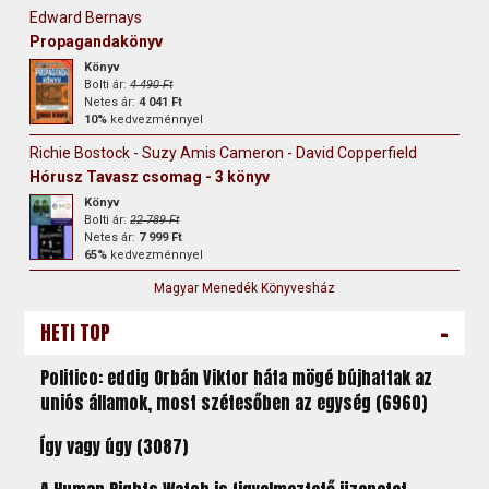
Edward Bernays
Propagandakönyv
Könyv
Bolti ár:
4 490 Ft
Netes ár:
4 041 Ft
10%
kedvezménnyel
Richie Bostock - Suzy Amis Cameron - David Copperfield
Hórusz Tavasz csomag - 3 könyv
Könyv
Bolti ár:
22 789 Ft
Netes ár:
7 999 Ft
65%
kedvezménnyel
Magyar Menedék Könyvesház
-
HETI TOP
Politico: eddig Orbán Viktor háta mögé bújhattak az
uniós államok, most szétesőben az egység (6960)
Így vagy úgy (3087)