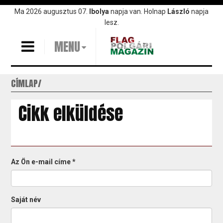
Ugrás
Ma 2026 augusztus 07.
Ibolya
napja van. Holnap
László
napja
a
lesz.
tartalomra
MENU
CÍMLAP
Cikk elküldése
Az Ön e-mail címe
*
Saját név