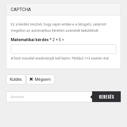
CAPTCHA
Ez a kérdés teszteli, hogy vajon ember-e a látogató, valamint
megelőzi az automatikus kéretlen üzenetek beküldését.
Matematikai kérdés
*
2 + 5 =
A fenti művelet eredményét kell beírni. Például 1+3 esetén 4-et.
Küldés
Mégsem
KERESÉS