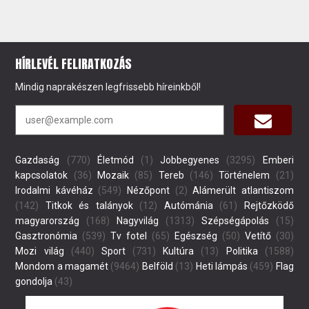
HÍRLEVÉL FELIRATKOZÁS
Mindig naprakészen legfrissebb híreinkből!
Gazdaság
(770)
Életmód
(1)
Jobbegyenes
(3295)
Emberi
kapcsolatok
(36)
Mozaik
(85)
Tereb
(146)
Történelem
(21)
Irodalmi kávéház
(549)
Nézőpont
(2)
Alámerült atlantiszom
(142)
Titkok és talányok
(12)
Autómánia
(61)
Rejtőzködő
magyarország
(168)
Nagyvilág
(1313)
Szépségápolás
(15)
Gasztronómia
(539)
Tv fotel
(65)
Egészség
(50)
Vetítő
(30)
Mozi világ
(440)
Sport
(731)
Kultúra
(13)
Politika
(1588)
Mondom a magamét
(9464)
Belföld
(13)
Heti lámpás
(459)
Flag
gondolja
(43)