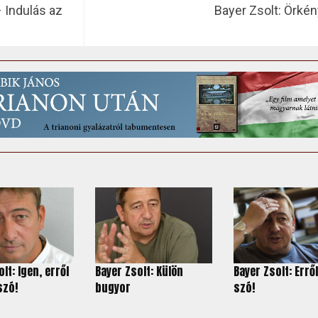
– Indulás az
Bayer Zsolt: Örkény
lt: Igen, erről
Bayer Zsolt: Külön
Bayer Zsolt: Errő
szó!
bugyor
szó!