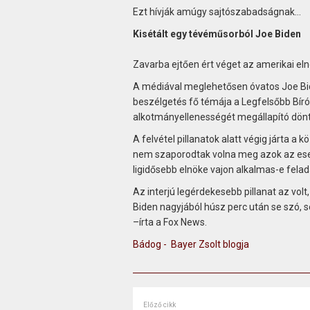
Ezt hívják amúgy sajtószabadságnak…
Kisétált egy tévéműsorból Joe Biden
Zavarba ejtően ért véget az amerikai elnö
A médiával meglehetősen óvatos Joe Bide
beszélgetés fő témája a Legfelsőbb Bírós
alkotmányellenességét megállapító dönt
A felvétel pillanatok alatt végig járta a
nem szaporodtak volna meg azok az esete
ligidősebb elnöke vajon alkalmas-e felad
Az interjú legérdekesebb pillanat az volt
Biden nagyjából húsz perc után se szó, s
–írta a Fox News.
Bádog - Bayer Zsolt blogja
Előző cikk