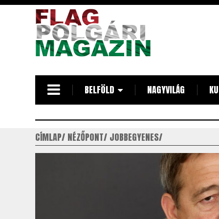
Ugrás
a
tartalomra
BELFÖLD
NAGYVILÁG
KU
CÍMLAP
NÉZŐPONT
JOBBEGYENES