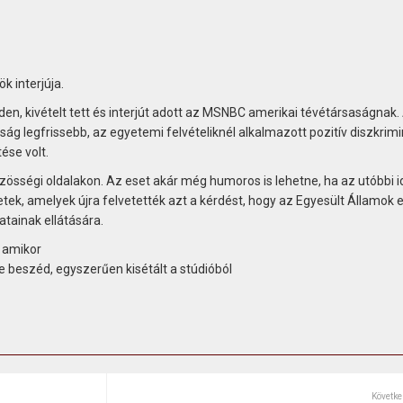
k interjúja.
n, kivételt tett és interjút adott az MSNBC amerikai tévétársaságnak.
ág legfrissebb, az egyetemi felvételiknél alkalmazott pozitív diszkrimi
ése volt.
 közösségi oldalakon. Az eset akár még humoros is lehetne, ha az utóbbi 
k, amelyek újra felvetették azt a kérdést, hogy az Egyesült Államok e
atainak ellátására.
, amikor
e beszéd, egyszerűen kisétált a stúdióból
Követke