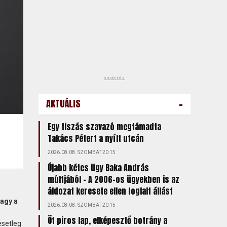
hirdetés
-
AKTUÁLIS
Egy tiszás szavazó megtámadta
Takács Pétert a nyílt utcán
2026.08.08. SZOMBAT 20:15
Újabb kétes ügy Baka András
múltjából – A 2006-os ügyekben is az
áldozat keresete ellen foglalt állást
vagy a
2026.08.08. SZOMBAT 20:15
Öt piros lap, elképesztő botrány a
esetleg