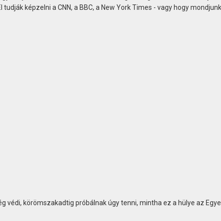
l tudják képzelni a CNN, a BBC, a New York Times - vagy hogy mondjun
ég védi, körömszakadtig próbálnak úgy tenni, mintha ez a hülye az Egye