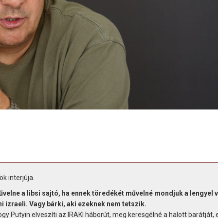
k interjúja.
művelne a libsi sajtó, ha ennek töredékét művelné mondjuk a lengyel 
izraeli. Vagy bárki, aki ezeknek nem tetszik.
gy Putyin elveszíti az IRAKI háborút, meg keresgélné a halott barátját, 