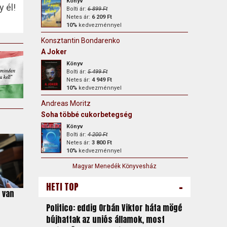
Könyv
 él!
Bolti ár:
6 899 Ft
Netes ár:
6 209 Ft
10%
kedvezménnyel
Konsztantin Bondarenko
A Joker
Könyv
Bolti ár:
5 499 Ft
Netes ár:
4 949 Ft
10%
kedvezménnyel
Andreas Moritz
Soha többé cukorbetegség
Könyv
Bolti ár:
4 200 Ft
Netes ár:
3 800 Ft
10%
kedvezménnyel
Magyar Menedék Könyvesház
-
HETI TOP
l van
Politico: eddig Orbán Viktor háta mögé
bújhattak az uniós államok, most