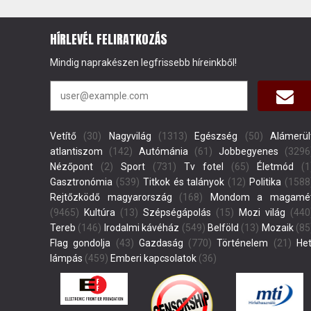
HÍRLEVÉL FELIRATKOZÁS
Mindig naprakészen legfrissebb híreinkből!
Vetítő
(30)
Nagyvilág
(1313)
Egészség
(50)
Alámerül
atlantiszom
(142)
Autómánia
(61)
Jobbegyenes
(3296
Nézőpont
(2)
Sport
(731)
Tv fotel
(65)
Életmód
(1
Gasztronómia
(539)
Titkok és talányok
(12)
Politika
(1588
Rejtőzködő magyarország
(168)
Mondom a magamé
(9465)
Kultúra
(13)
Szépségápolás
(15)
Mozi világ
(440
Tereb
(146)
Irodalmi kávéház
(549)
Belföld
(13)
Mozaik
(85
Flag gondolja
(43)
Gazdaság
(770)
Történelem
(21)
Het
lámpás
(459)
Emberi kapcsolatok
(36)