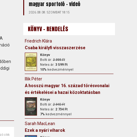
magyar sportoló - videó
2026.08.08. SZOMBAT 18:15
KÖNYV - RENDELÉS
 A
Friedrich Klára
náció
Csaba királyfi visszaszerzése
Könyv
Bolti ár:
3 999 Ft
időben
Netes ár:
3 599 Ft
ddigi
10%
kedvezménnyel
Illik Péter
A hosszú magyar 16. század törésvonalai
és értékelései a hazai közoktatásban
Könyv
Bolti ár:
2 940 Ft
Netes ár:
2 734 Ft
7%
kedvezménnyel
Sarah MacLean
Ezek a nyári viharok
ző cikk