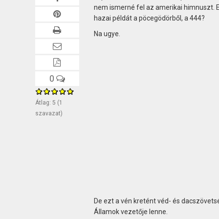
nem ismerné fel az amerikai himnuszt. E
hazai példát a pöcegödörből, a 444?
Na ugye.
0
Átlag:
5
(
1
szavazat)
De ezt a vén kretént véd- és dacszövets
Államok vezetője lenne.