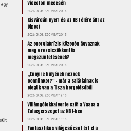
Videoton meccsén
k egy
2026.08.08. SZOMBAT 20:15
Kisvárdán nyert és az NB I élére állt az
Újpest
2026.08.08. SZOMBAT 20:15
Az energiakrízis közepén ágyaznak
meg a rezsicsökkentés
megszüntetésének?
2026.08.08. SZOMBAT 20:15
„Ennyire hülyének nėznek
bennünket?” – már a sajátjainak is
elegük van a Tisza hergeléséből
2026.08.08. SZOMBAT 19:15
Villámgólokkal verte szét a Vasas a
Zalaegerszeget az NB I-ben
2026.08.08. SZOMBAT 18:15
sült
Fantasztikus világcsúcsot ért el a