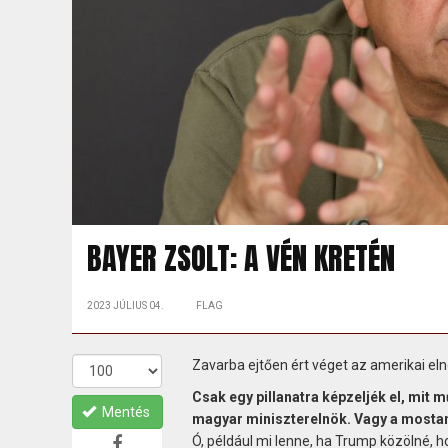
BAYER ZSOLT: A VÉN KRETÉN
2023 JÚLIUS 04.
FLAG
Zavarba ejtően ért véget az amerikai elnö
Csak egy pillanatra képzeljék el, mit 
Mentés
magyar miniszterelnök. Vagy a mostani 
Ó, például mi lenne, ha Trump közölné, ho