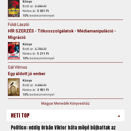
Könyv
Bolti ár:
5 590 Ft
Netes ár:
5 031 Ft
10%
kedvezménnyel
Földi László
HÍR SZERZÉS - Titkosszolgálatok - Médiamanipuláció -
Migráció
Könyv
Bolti ár:
5 790 Ft
Netes ár:
5 211 Ft
10%
kedvezménnyel
Gál Vilmos
Egy áldott jó ember
Könyv
Bolti ár:
4 390 Ft
Netes ár:
3 951 Ft
10%
kedvezménnyel
Magyar Menedék Könyvesház
-
HETI TOP
Politico: eddig Orbán Viktor háta mögé bújhattak az