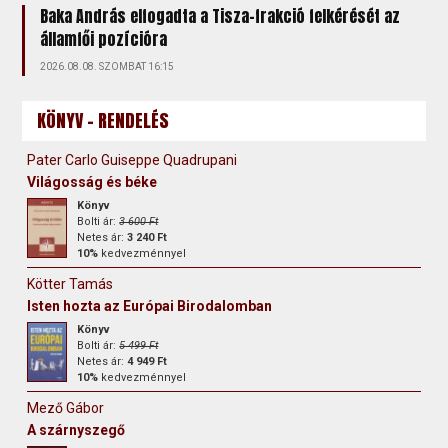
Baka András elfogadta a Tisza-frakció felkérését az
államfői pozícióra
2026.08.08. SZOMBAT 16:15
KÖNYV - RENDELÉS
Pater Carlo Guiseppe Quadrupani
Világosság és béke
Könyv
Bolti ár:
3 600 Ft
Netes ár:
3 240 Ft
10%
kedvezménnyel
Kötter Tamás
Isten hozta az Európai Birodalomban
Könyv
Bolti ár:
5 499 Ft
Netes ár:
4 949 Ft
10%
kedvezménnyel
Mező Gábor
A szárnyszegő