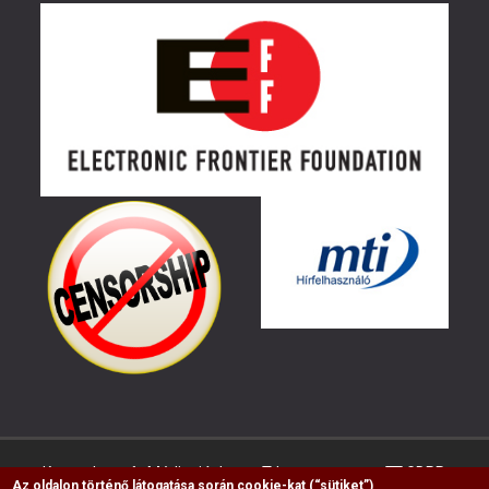
Kapcsolat
Médiaajánlat
Impresszum
GDPR
Az oldalon történő látogatása során cookie-kat (“sütiket”)