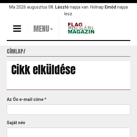
Ugrás
Ma 2026 augusztus 08.
László
napja van. Holnap
Emőd
napja
a
lesz.
tartalomra
MENU
CÍMLAP
Cikk elküldése
Az Ön e-mail címe
*
Saját név