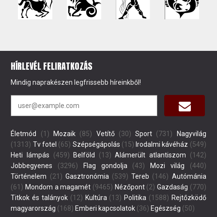
HÍRLEVÉL FELIRATKOZÁS
Mindig naprakészen legfrissebb híreinkből!
Életmód
(1)
Mozaik
(85)
Vetítő
(30)
Sport
(731)
Nagyvilág
(1313)
Tv fotel
(65)
Szépségápolás
(15)
Irodalmi kávéház
(549)
Heti lámpás
(459)
Belföld
(13)
Alámerült atlantiszom
(142)
Jobbegyenes
(3296)
Flag gondolja
(43)
Mozi világ
(440)
Történelem
(21)
Gasztronómia
(539)
Tereb
(146)
Autómánia
(61)
Mondom a magamét
(9465)
Nézőpont
(2)
Gazdaság
(770)
Titkok és talányok
(12)
Kultúra
(13)
Politika
(1588)
Rejtőzködő
magyarország
(168)
Emberi kapcsolatok
(36)
Egészség
(50)