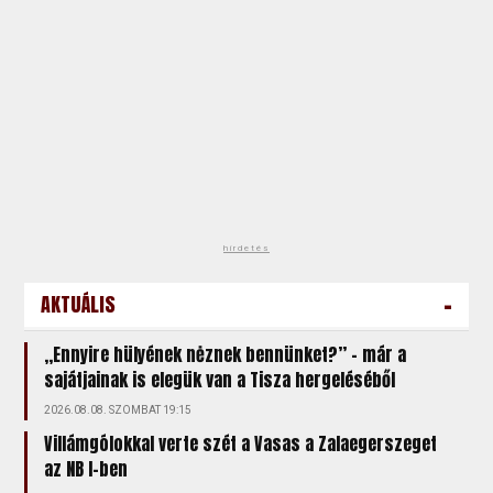
hirdetés
-
AKTUÁLIS
„Ennyire hülyének nėznek bennünket?” – már a
sajátjainak is elegük van a Tisza hergeléséből
2026.08.08. SZOMBAT 19:15
Villámgólokkal verte szét a Vasas a Zalaegerszeget
az NB I-ben