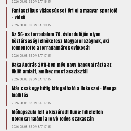
2026.08.08. SZOMBAT 18:15
Fantasztikus világcsúcsot ért el a magyar sportoló
- videó
2026.08.08. SZOMBAT 18:15
Az 56-os forradalom 70. évfordulóján olyan
köztársasági elnöke lesz Magyarországnak, aki
felmentette a forradalmárok gyilkosát
2026.08.08. SZOMBAT 17:15
Baka András 2011-ben még nagy hanggal rázta az
öklét amiatt, amihez most asszisztál
2026.08.08. SZOMBAT 17:15
Már csak egy hétig látogatható a Hokuszai – Manga
kiállítás
2026.08.08. SZOMBAT 17:15
Időkapszula lett a kiszáradt Duna: hihetetlen
dolgokat találni a folyó teljes szakaszán
2026.08.08. SZOMBAT 17:15