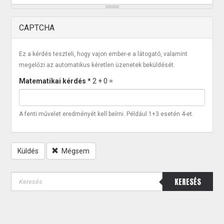
CAPTCHA
Ez a kérdés teszteli, hogy vajon ember-e a látogató, valamint
megelőzi az automatikus kéretlen üzenetek beküldését.
Matematikai kérdés
*
2 + 0 =
A fenti művelet eredményét kell beírni. Például 1+3 esetén 4-et.
Küldés
Mégsem
KERESÉS