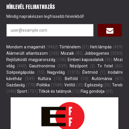
HÍRLEVÉL FELIRATKOZÁS
Mindig naprakészen legfrissebb híreinkből!
Mondom a magamét
(9462)
Történelem
(21)
Heti lámpás
(459)
Alámerült atlantiszom
(142)
Mozaik
(85)
Jobbegyenes
(3293)
Rejtőzködő magyarország
(168)
Emberi kapcsolatok
(36)
Mozi
világ
(440)
Gasztronómia
(539)
Nézőpont
(2)
Tv fotel
(65)
Szépségápolás
(15)
Nagyvilág
(1313)
Életmód
(1)
Irodalmi
kávéház
(549)
Kultúra
(13)
Belföld
(13)
Autómánia
(61)
Gazdaság
(770)
Politika
(1588)
Vetítő
(30)
Egészség
(50)
Tereb
(146)
Sport
(731)
Titkok és talányok
(12)
Flag gondolja
(43)