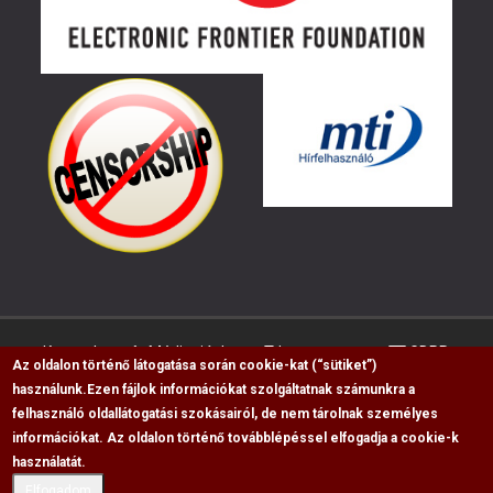
Kapcsolat
Médiaajánlat
Impresszum
GDPR
Az oldalon történő látogatása során cookie-kat (“sütiket”)
használunk.
Ezen fájlok információkat szolgáltatnak számunkra a
felhasználó oldallátogatási szokásairól, de nem tárolnak személyes
RSS
információkat. Az oldalon történő továbblépéssel elfogadja a cookie-k
használatát.
Copyright © 2009-2026, Flag Polgári Magazin saját
cikkeinek átvétele, másolása csak a forrás
Elfogadom