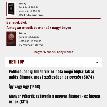
Könyv
Bolti ár:
6 990 Ft
Netes ár:
6 291 Ft
10%
kedvezménnyel
Benedek Elek
A magyar mesék és mondák nagykönyve
Könyv
Bolti ár:
16 500 Ft
Netes ár:
14 999 Ft
9%
kedvezménnyel
Magyar Menedék Könyvesház
-
HETI TOP
Politico: eddig Orbán Viktor háta mögé bújhattak az
uniós államok, most szétesőben az egység (5074)
Így vagy úgy (1906)
Magyar Péterék szétverik a magyar államot – ez idegen
érdek (1311)