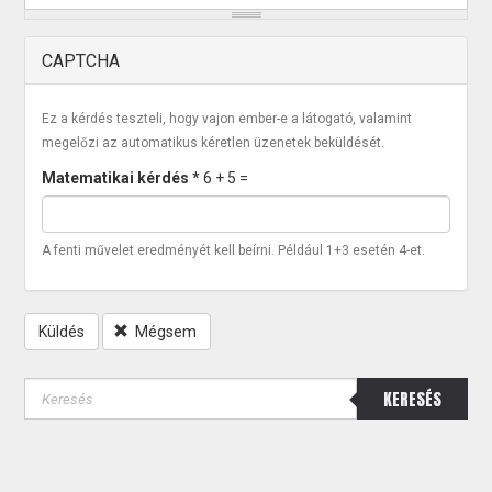
CAPTCHA
Ez a kérdés teszteli, hogy vajon ember-e a látogató, valamint
megelőzi az automatikus kéretlen üzenetek beküldését.
Matematikai kérdés
*
6 + 5 =
A fenti művelet eredményét kell beírni. Például 1+3 esetén 4-et.
Küldés
Mégsem
KERESÉS