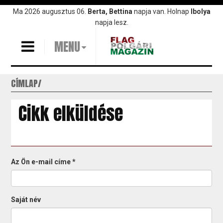
Ugrás
Ma 2026 augusztus 06.
Berta, Bettina
napja van. Holnap
Ibolya
a
napja lesz.
tartalomra
MENU
CÍMLAP
Cikk elküldése
Az Ön e-mail címe
*
Saját név