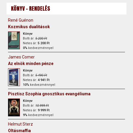
KÖNYV - RENDELÉS
René Guénon
Kozmikus dualitások
Könyv
Bolti ár:
5 200 Ft
Netes ár:
5 200 Ft
0%
kedvezménnyel
James Comer
Az elnök minden pénze
Könyv
Bolti ár:
5 490 Ft
Netes ár:
4 941 Ft
10%
kedvezménnyel
Pisztisz Szophia gnosztikus evangéliuma
Könyv
Bolti ár:
10 999 Ft
Netes ár:
9 999 Ft
9%
kedvezménnyel
Helmut Sterz
Oltásmaffia