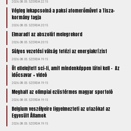
2026.08.05. SZERDA 22:15
Végleg lekapcsolná a paksi atomerőművet a Tisza-
kormány tagja
2026.08.05. SZERDA 20:15
Elmaradt az abszolút melegrekord
2026.08.05. SZERDA 20:15
Súlyos vezetési válság tetézi az energiakrízist
2026.08.05. SZERDA 19:15
Öt elfelejtett sci-fi, amit mindenképpen látni kell – Az
időcsavar + videó
2026.08.05. SZERDA 19:15
Meghalt az olimpiai ezüstérmes magyar sportoló
2026.08.05. SZERDA 19:15
Belgium veszélyeire figyelmezteti az utazókat az
Egyesült Államok
2026.08.05. SZERDA 19:15