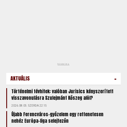
hirdetés
-
AKTUÁLIS
Történelmi tévhitek: valóban Jurisics kényszerített
visszavonulásra Szulejmánt Kőszeg alól?
2026.08.05. SZERDA 22:15
Újabb Ferencváros-győzelem egy rettenetesen
nehéz Európa-liga selejtezőn