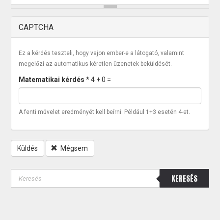
CAPTCHA
Ez a kérdés teszteli, hogy vajon ember-e a látogató, valamint
megelőzi az automatikus kéretlen üzenetek beküldését.
Matematikai kérdés
*
4 + 0 =
A fenti művelet eredményét kell beírni. Például 1+3 esetén 4-et.
Küldés
Mégsem
KERESÉS