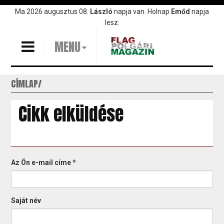
Ugrás
Ma 2026 augusztus 08.
László
napja van. Holnap
Emőd
napja
a
lesz.
tartalomra
MENU
CÍMLAP
Cikk elküldése
Az Ön e-mail címe
*
Saját név