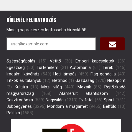
HÍRLEVÉL FELIRATKOZÁS
Mindig naprakészen legfrissebb híreinkből!
Szépségápolás
(15)
Vetítő
(30)
Emberi kapcsolatok
(36)
Egészség
(50)
Történelem
(21)
Autómánia
(61)
Tereb
(146)
Irodalmi kávéház
(549)
Heti lámpás
(459)
Flag gondolja
(43)
Titkok és talányok
(12)
Életmód
(1)
Gazdaság
(770)
Nézőpont
(2)
Kultúra
(13)
Mozi világ
(440)
Mozaik
(85)
Rejtőzködő
magyarország
(168)
Alámerült atlantiszom
(142)
Gasztronómia
(539)
Nagyvilág
(1313)
Tv fotel
(65)
Sport
(731)
Jobbegyenes
(3296)
Mondom a magamét
(9465)
Belföld
(13)
Politika
(1588)