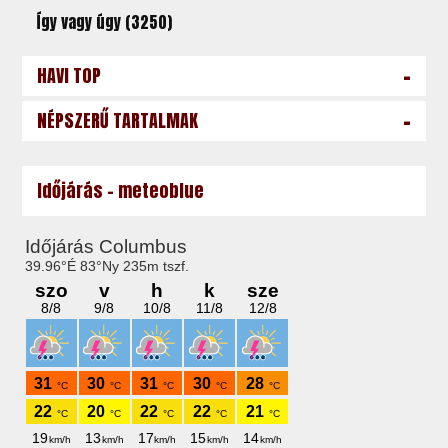
Így vagy úgy (3250)
-
HAVI TOP
-
NÉPSZERŰ TARTALMAK
Időjárás - meteoblue