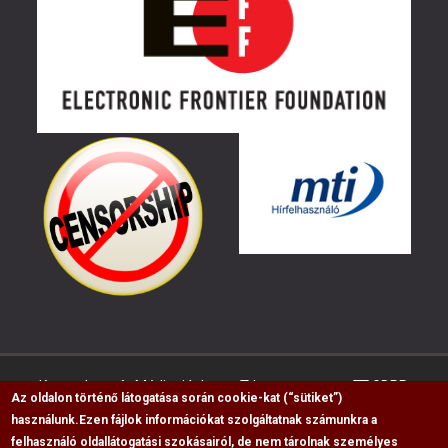
Kapcsolat
Médiaajánlat
Impresszum
GDPR
Az oldalon történő látogatása során cookie-kat (“sütiket”)
használunk.
Ezen fájlok információkat szolgáltatnak számunkra a
felhasználó oldallátogatási szokásairól, de nem tárolnak személyes
RSS