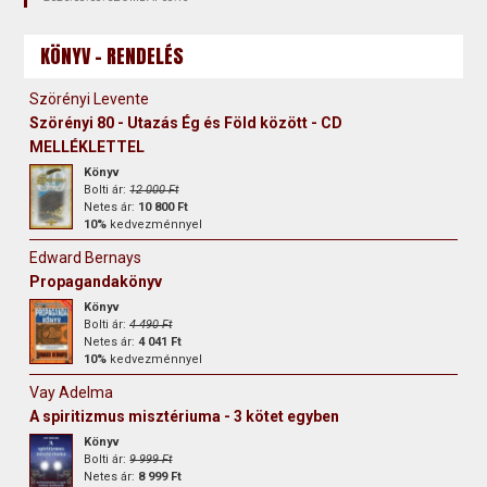
KÖNYV - RENDELÉS
Szörényi Levente
Szörényi 80 - Utazás Ég és Föld között - CD
MELLÉKLETTEL
Könyv
Bolti ár:
12 000 Ft
Netes ár:
10 800 Ft
10%
kedvezménnyel
Edward Bernays
Propagandakönyv
Könyv
Bolti ár:
4 490 Ft
Netes ár:
4 041 Ft
10%
kedvezménnyel
Vay Adelma
A spiritizmus misztériuma - 3 kötet egyben
Könyv
Bolti ár:
9 999 Ft
Netes ár:
8 999 Ft