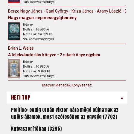
10%
kedvezménnyel
Berze Nagy János - Gaal György - Kriza János - Arany László - Erdély
Nagy magyar népmesegyűjtemény
Könyv
Bolti ár:
16 500 Ft
Netes ár:
14 999 Ft
9%
kedvezménnyel
Brian L. Weiss
A lélekvándorlás könyve - 2 sikerkönyv egyben
Könyv
Bolti ár:
10 990 Ft
Netes ár:
9 891 Ft
10%
kedvezménnyel
Magyar Menedék Könyvesház
-
HETI TOP
Politico: eddig Orbán Viktor háta mögé bújhattak az
uniós államok, most szétesőben az egység (7702)
Kutyaszorítóban (3295)