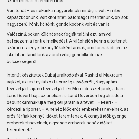
szól mindhárom említett írás.
Van tehát – és nekünk, magyaroknak mindig is volt – mibe
kapaszkodnunk, volt kitől hitet, bátorságot merítenünk, oly sok
nagyszerű írónk, költőnk, gondolkodónk volt és van is.
Valószínű, sokan különösnek fogják találni azt, amivel
befejezem a fenti elmélkedést. A világhálón kering a történet,
számomra egyik bizonyítékaként annak, amit annak idején az
iskolában tanultunk az arab világ gondolkodóinak
bölcsességéről.
Interjút készítettek Dubaj uralkodójával, Rashid al Maktoum
sejkkel, aki ezt nyilatkozta országa jövőjéről: „Nagyapám
tevével járt, apám tevével járt, én Mercedesszel járok, a fiam
Land Rovert hajt, az unokám is Land Roverben fog ülni, de a
dédunokámnak újra meg kell járatnia a tevét… – Miért? –
kérdezi a riporter. – A nehéz idők erős embereket nevelnek, az
erős férfiak könnyű időket teremtenek. A könnyű idők gyenge
embereket nevelnek, a gyenge emberek nehéz időket
teremtenek.”