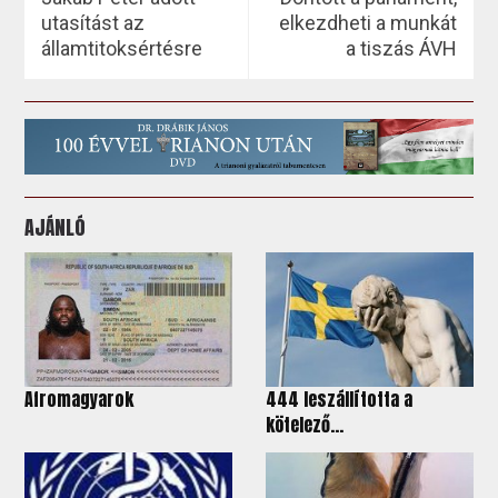
utasítást az
elkezdheti a munkát
államtitoksértésre
a tiszás ÁVH
AJÁNLÓ
Afromagyarok
444 leszállította a
kötelező...