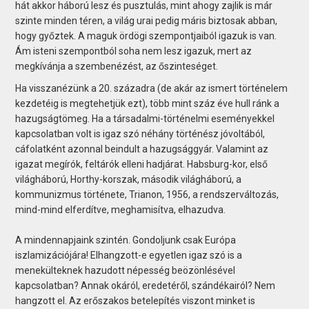
hát akkor háború lesz és pusztulás, mint ahogy zajlik is már
szinte minden téren, a világ urai pedig máris biztosak abban,
hogy győztek. A maguk ördögi szempontjaiból igazuk is van.
Ám isteni szempontból soha nem lesz igazuk, mert az
megkívánja a szembenézést, az őszinteséget.
Ha visszanézünk a 20. századra (de akár az ismert történelem
kezdetéig is megtehetjük ezt), több mint száz éve hull ránk a
hazugságtömeg. Ha a társadalmi-történelmi eseményekkel
kapcsolatban volt is igaz szó néhány történész jóvoltából,
cáfolatként azonnal beindult a hazugsággyár. Valamint az
igazat megírók, feltárók elleni hadjárat. Habsburg-kor, első
világháború, Horthy-korszak, második világháború, a
kommunizmus története, Trianon, 1956, a rendszerváltozás,
mind-mind elferdítve, meghamisítva, elhazudva.
A mindennapjaink szintén. Gondoljunk csak Európa
iszlamizációjára! Elhangzott-e egyetlen igaz szó is a
menekülteknek hazudott népesség beözönlésével
kapcsolatban? Annak okáról, eredetéről, szándékairól? Nem
hangzott el. Az erőszakos betelepítés viszont minket is