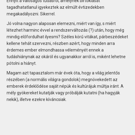
Ennyit a valóságos tudásról, amelynek birtoklását
tagadhatatlanul igyekeztek az elmúlt évtizedekben
megakadályozni. Sikerrel.
Jó volna nagyon alaposan elemezni, miért van így, s miért
létezhet harminc évvel a rendszerváltozás (?) után, hogy még
mindig előfordulhat ilyesmi? Széles körű vitákat, párbeszédeket
kellene tehát szervezni, részben azért, hogy minden arra
érdemes ember elmondhassa véleményét ennek a
tudáshiánynak az okáról és ugyanakkor arról is, miként lehetne
pótolni a hiányt.
Magam azt tapasztalom már évek óta, hogy a világ jelentős
részében (a normális világra gondolok) megnövekedett az
emberek érdeklődése saját népük és kultúrájuk múltja iránt. A
mély gyökereket kutatják vagy próbálják kutatni (ha hagyják
nekik), illetve ezekre kíváncsiak.