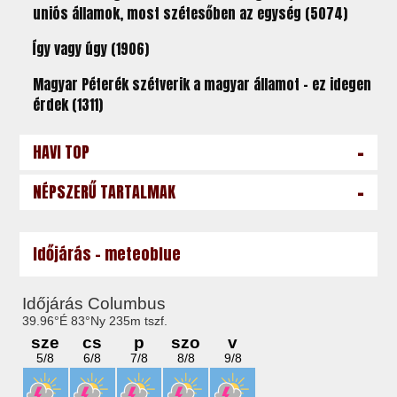
uniós államok, most szétesőben az egység (5074)
Így vagy úgy (1906)
Magyar Péterék szétverik a magyar államot – ez idegen
érdek (1311)
-
HAVI TOP
-
NÉPSZERŰ TARTALMAK
Időjárás - meteoblue