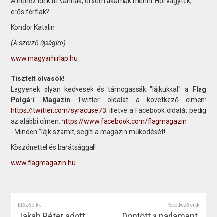
A nehéz idők itt vannak, el sem akarnak menni. Hol vagytok,
erős férfiak?
Kondor Katalin
(A szerző újságíró)
www.magyarhirlap.hu
Tisztelt olvasók!
Legyenek olyan kedvesek és támogassák "lájkukkal" a
Flag
Polgári Magazin
Twitter oldalát a következő címen:
https://twitter.com/syracuse73
. illetve a Facebook oldalát pedig
az alábbi címen:
https://www.facebook.com/flagmagazin
- Minden "lájk számít, segíti a magazin működését!
Köszönettel és barátsággal!
www.flagmagazin.hu
Előző cikk
Következő cikk
Jakab Péter adott
Döntött a parlament,