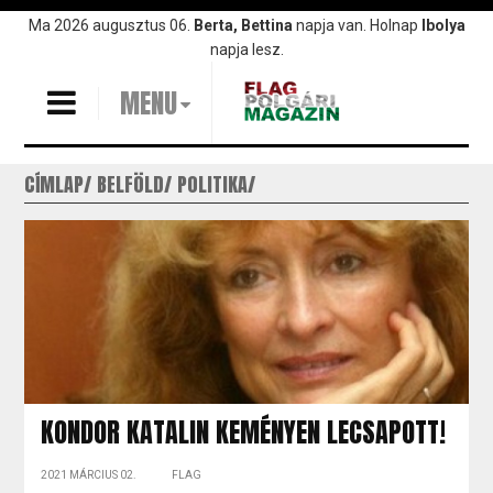
Ugrás
Ma 2026 augusztus 06.
Berta, Bettina
napja van. Holnap
Ibolya
a
napja lesz.
tartalomra
MENU
CÍMLAP
BELFÖLD
POLITIKA
KONDOR KATALIN KEMÉNYEN LECSAPOTT!
2021 MÁRCIUS 02.
FLAG