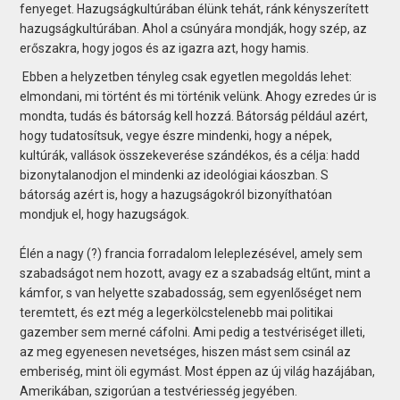
fenyeget. Hazugságkultúrában élünk tehát, ránk kényszerített
hazugságkultúrában. Ahol a csúnyára mondják, hogy szép, az
erőszakra, hogy jogos és az igazra azt, hogy hamis.
Ebben a helyzetben tényleg csak egyetlen megoldás lehet:
elmondani, mi történt és mi történik velünk. Ahogy ezredes úr is
mondta, tudás és bátorság kell hozzá. Bátorság például azért,
hogy tudatosítsuk, vegye észre mindenki, hogy a népek,
kultúrák, vallások összekeverése szándékos, és a célja: hadd
bizonytalanodjon el mindenki az ideológiai káoszban. S
bátorság azért is, hogy a hazugságokról bizonyíthatóan
mondjuk el, hogy hazugságok.
Élén a nagy (?) francia forradalom leleplezésével, amely sem
szabadságot nem hozott, avagy ez a szabadság eltűnt, mint a
kámfor, s van helyette szabadosság, sem egyenlőséget nem
teremtett, és ezt még a legerkölcstelenebb mai politikai
gazember sem merné cáfolni. Ami pedig a testvériséget illeti,
az meg egyenesen nevetséges, hiszen mást sem csinál az
emberiség, mint öli egymást. Most éppen az új világ hazájában,
Amerikában, szigorúan a testvériesség jegyében.