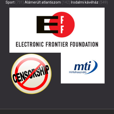
Sport
(731)
Alámerült atlantiszom
(142)
Irodalmi kávéház
(549)