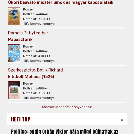
Ókori beavató misztériumok és magyar kapcsolataik
Könyv
Bolti ár:
8 300 Ft
Netes ár:
7 500 Ft
10%
kedvezménnyel
Pamela Pettyfeather
Pápasztorik
Könyv
Bolti ár:
4 490 Ft
Netes ár:
4 041 Ft
10%
kedvezménnyel
Szerkesztette: Botlik Richárd
Eltitkolt Mohács (1526)
Könyv
Bolti ár:
8 400 Ft
Netes ár:
7 560 Ft
10%
kedvezménnyel
Magyar Menedék Könyvesház
-
HETI TOP
Politico: eddig Orbán Viktor háta mögé bújhattak az