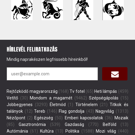
HÍRLEVÉL FELIRATKOZÁS
Mindig naprakészen legfrissebb híreinkből!
Rejtőzködő magyarország
(168)
Tv fotel
(65)
Heti lámpás
(459)
Vetítő
(30)
Mondom a magamét
(9462)
Szépségápolás
(15)
Jobbegyenes
(3293)
Életmód
(1)
Történelem
(21)
Titkok és
talányok
(12)
Tereb
(146)
Flag gondolja
(43)
Nagyvilág
(1313)
Nézőpont
(2)
Egészség
(50)
Emberi kapcsolatok
(36)
Mozaik
(85)
Gasztronómia
(539)
Gazdaság
(770)
Belföld
(13)
Autómánia
(61)
Kultúra
(13)
Politika
(1588)
Mozi világ
(440)