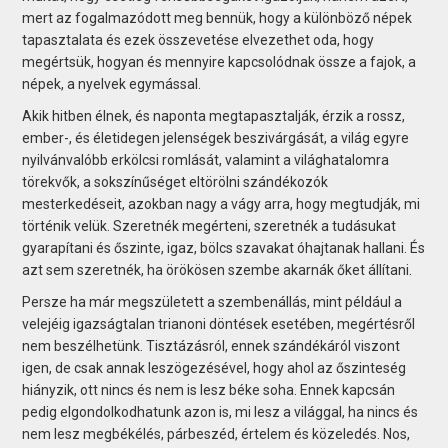
mert az fogalmazódott meg bennük, hogy a különböző népek
tapasztalata és ezek összevetése elvezethet oda, hogy
megértsük, hogyan és mennyire kapcsolódnak össze a fajok, a
népek, a nyelvek egymással.
Akik hitben élnek, és naponta megtapasztalják, érzik a rossz,
ember-, és életidegen jelenségek beszivárgását, a világ egyre
nyilvánvalóbb erkölcsi romlását, valamint a világhatalomra
törekvők, a sokszínűséget eltörölni szándékozók
mesterkedéseit, azokban nagy a vágy arra, hogy megtudják, mi
történik velük. Szeretnék megérteni, szeretnék a tudásukat
gyarapítani és őszinte, igaz, bölcs szavakat óhajtanak hallani. És
azt sem szeretnék, ha örökösen szembe akarnák őket állítani.
Persze ha már megszületett a szembenállás, mint például a
velejéig igazságtalan trianoni döntések esetében, megértésről
nem beszélhetünk. Tisztázásról, ennek szándékáról viszont
igen, de csak annak leszögezésével, hogy ahol az őszinteség
hiányzik, ott nincs és nem is lesz béke soha. Ennek kapcsán
pedig elgondolkodhatunk azon is, mi lesz a világgal, ha nincs és
nem lesz megbékélés, párbeszéd, értelem és közeledés. Nos,