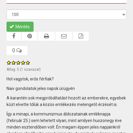
Mentés
0
Átlag:
5
(
1
szavazat)
Hol vagytok, erős férfiak?
Naiv gondolatok jeles napok ürügyén
A karantén sok megpróbáltatást hozott az emberekre, egyebek
közt elvette tőlük a közös emlékezés melengető érzését is.
Így a minapi, a kommunizmus áldozatainak emléknapja
(február 25.) sem lehetett olyan, mint amilyen huszonegy éve
minden esztendőben volt. Én magam éppen jeles napjainkról