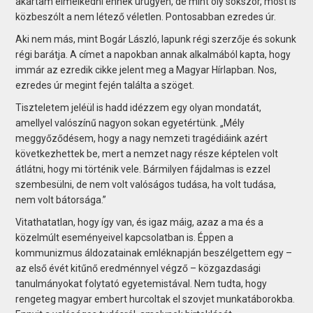
akartam elmélkedni ennek ürügyén, de mint oly sokszor, most is
közbeszólt a nem létező véletlen. Pontosabban ezredes úr.
Aki nem más, mint Bogár László, lapunk régi szerzője és sokunk
régi barátja. A címet a napokban annak alkalmából kapta, hogy
immár az ezredik cikke jelent meg a Magyar Hírlapban. Nos,
ezredes úr megint fején találta a szöget.
Tiszteletem jeléül is hadd idézzem egy olyan mondatát,
amellyel valószínű nagyon sokan egyetértünk. „Mély
meggyőződésem, hogy a nagy nemzeti tragédiáink azért
következhettek be, mert a nemzet nagy része képtelen volt
átlátni, hogy mi történik vele. Bármilyen fájdalmas is ezzel
szembesülni, de nem volt valóságos tudása, ha volt tudása,
nem volt bátorsága.”
Vitathatatlan, hogy így van, és igaz máig, azaz a ma és a
közelmúlt eseményeivel kapcsolatban is. Éppen a
kommunizmus áldozatainak emléknapján beszélgettem egy –
az első évét kitűnő eredménnyel végző – közgazdasági
tanulmányokat folytató egyetemistával. Nem tudta, hogy
rengeteg magyar embert hurcoltak el szovjet munkatáborokba.