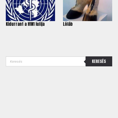
Kidurrant a H1N1 lufija
Lóláb
KERESÉS