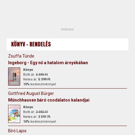
hirdetés
KÖNYV - RENDELÉS
Zsuffa Tünde
Ingeborg - Egy nő a hatalom árnyékában
Könyv
Bolti ár:
5 999 Ft
Netes ár:
5 399 Ft
10%
kedvezménnyel
Gottfried August Bürger
Münchhausen báró csodálatos kalandjai
Könyv
Bolti ár:
3 990 Ft
Netes ár:
3 591 Ft
10%
kedvezménnyel
Bíró Lajos