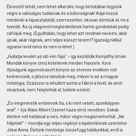
Ébresztő tehát, nem lehet elkerülni, hogy birtokában legyünk
végre a valóságos tudásnak és a bátorságnak! Adja hozzá
mindenki a tapasztalatát, szervezetten, okosan döntsük el, mi a
teendő. Az új világrend meghirdetőinek hamis gondolatait pedig
cáfoljuk meg. (Egyáltalán, hogy lehet azt rendnek nevezni, akár
újnak, akár réginek, ami teljes káoszt teremt? Igazság nélkül
ugyanis rend nincs és nem is lehet.)
„Hullatja levelét az idő vén fája” – így kezdődik Komjáthy István
Mondák könyve című kötetének minden fejezete. Kora
ifjúságunk agyonolvasott könyve az ötvenes években volt
kedvencünk, s játszva tanultuk meg, milyen is az a magyar
mitológia. Százszor is lehullott azóta a fákról a levél, de amit
olvastunk, nem felejtettük el, belénk ivódott.
„És megméretik embernek fia, s ki mint vetett, azonképpen
arat” – írja Wass Albert Üzenet haza című versében. Sokak
életére volt hatással a vers, mikor végre megismerhettük. „Ne
féljetek!” – mondja egy teljes regényt e kijelentésnek szentelve
Jókai Anna. Életünk minősége összefügg halálunkkal, erről is