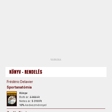
hirdetés
KÖNYV - RENDELÉS
Frédéric Delavier
Sportanatómia
Könyv
Bolti ár:
5 900 Ft
Netes ár:
5 310 Ft
10%
kedvezménnyel