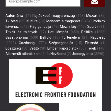
Autómánia
(61)
Rejtőzködő magyarország
(168)
Mozaik
(85)
Tv fotel
(65)
Kultúra
(13)
Mondom a magamét
(9464)
Irodalmi
kávéház
(549)
Flag gondolja
(43)
Mozi világ
(440)
Sport
(731)
Titkok és talányok
(12)
Heti lámpás
(459)
Politika
(1588)
Gasztronómia
(539)
Belföld
(13)
Történelem
(21)
Nagyvilág
(1313)
Gazdaság
(770)
Szépségápolás
(15)
Életmód
(1)
Egészség
(50)
Vetítő
(30)
Emberi kapcsolatok
(36)
Tereb
(146)
Alámerült atlantiszom
(142)
Nézőpont
(2)
Jobbegyenes
(3295)