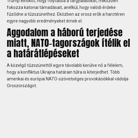
Trump elnököt, hogy folytassa a tárgyalásokat, miközben
fokozza katonai támadásait, anélkül, hogy valódi érdeke
fűződne a tűzszünethez. Eközben az orosz erők a harctéren
egyre nagyobb eredményeket érnek el.
Aggodalom a háború terjedése
miatt, NATO-tagországok ítélik el
a határátlépéseket
A közelgő tűzszünettől egyre távolabb kerülve nő a félelem,
hogy a konfliktus Ukrajna határain túlra is kiterjedhet. Több
amerikai és európai NATO-szövetséges provokációkkal vádolja
Oroszországot.