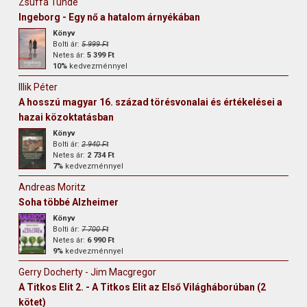
Zsuffa Tünde
Ingeborg - Egy nő a hatalom árnyékában
Könyv
Bolti ár:
5 999 Ft
Netes ár:
5 399 Ft
10%
kedvezménnyel
Illik Péter
A hosszú magyar 16. század törésvonalai és értékelései a
hazai közoktatásban
Könyv
Bolti ár:
2 940 Ft
Netes ár:
2 734 Ft
7%
kedvezménnyel
Andreas Moritz
Soha többé Alzheimer
Könyv
Bolti ár:
7 700 Ft
Netes ár:
6 990 Ft
9%
kedvezménnyel
Gerry Docherty - Jim Macgregor
A Titkos Elit 2. - A Titkos Elit az Első Világháborúban (2
kötet)