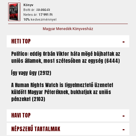
Könyv
Bolti ár:
19 990 Ft
Netes ár:
17 991 Ft
10%
kedvezménnyel
Magyar Menedék Könyvesház
-
HETI TOP
Politico: eddig Orbán Viktor háta mögé bújhattak az
uniós államok, most szétesőben az egység (6444)
Így vagy úgy (2912)
A Human Rights Watch is figyelmeztető üzenetet
küldött Magyar Péteréknek, bukhatjuk az uniós
pénzeket (2103)
-
HAVI TOP
-
NÉPSZERŰ TARTALMAK