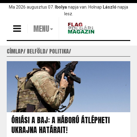
Ugrás
Ma 2026 augusztus 07.
Ibolya
napja van. Holnap
László
napja
a
lesz.
tartalomra
MENU
CÍMLAP
BELFÖLD
POLITIKA
ÓRIÁSI A BAJ: A HÁBORÚ ÁTLÉPHETI
UKRAJNA HATÁRAIT!