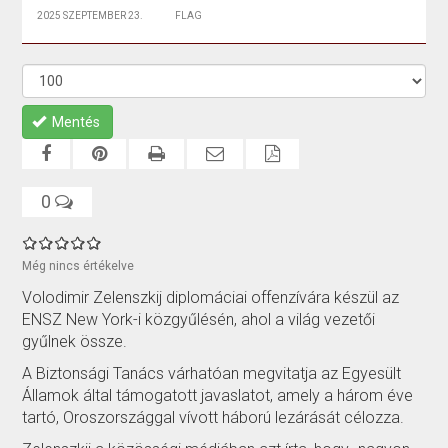
2025 SZEPTEMBER 23.
FLAG
Mentés
0
Még nincs értékelve
Volodimir Zelenszkij diplomáciai offenzívára készül az
ENSZ New York-i közgyűlésén, ahol a világ vezetői
gyűlnek össze.
A Biztonsági Tanács várhatóan megvitatja az Egyesült
Államok által támogatott javaslatot, amely a három éve
tartó, Oroszországgal vívott háború lezárását célozza.