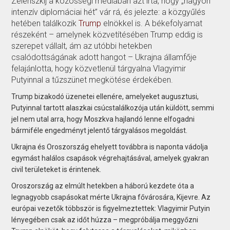
Zelenszkij a közösségi médiában azt írta, hogy „nagyon
intenzív diplomáciai hét” vár rá, és jelezte: a közgyűlés
hetében találkozik
Trump
elnökkel is. A békefolyamat
részeként – amelynek közvetítésében Trump eddig is
szerepet vállalt, ám az utóbbi hetekben
csalódottságának adott hangot – Ukrajna államfője
felajánlotta, hogy közvetlenül tárgyalna Vlagyimir
Putyinnal a tűzszünet megkötése érdekében.
Trump bizakodó üzenetei ellenére, amelyeket augusztusi,
Putyinnal tartott alaszkai csúcstalálkozója után küldött, semmi
jel nem utal arra, hogy Moszkva hajlandó lenne elfogadni
bármiféle engedményt jelentő tárgyalásos megoldást.
Ukrajna és Oroszország ehelyett továbbra is naponta vádolja
egymást halálos csapások végrehajtásával, amelyek gyakran
civil területeket is érintenek.
Oroszország az elmúlt hetekben a háború kezdete óta a
legnagyobb csapásokat mérte Ukrajna fővárosára, Kijevre. Az
európai vezetők többször is figyelmeztettek: Vlagyimir Putyin
lényegében csak az időt húzza – megpróbálja meggyőzni