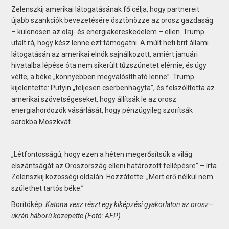
Zelenszkij amerikai látogatásának fő célja, hogy partnereit
újabb szankciók bevezetésére ösztönözze az orosz gazdaság
– különösen az olaj- és energiakereskedelem – ellen. Trump
utalt rá, hogy kész lenne ezt támogatni. A múlt heti brit állami
látogatásán az amerikai elnök sajnálkozott, amiért januári
hivatalba lépése óta nem sikerült tűzszünetet elérnie, és úgy
vélte, a béke „könnyebben megvalósítható lenne”. Trump
kijelentette: Putyin „teljesen cserbenhagyta”, és felszólította az
amerikai szövetségeseket, hogy állítsák le az orosz
energiahordozók vásárlását, hogy pénzügyileg szorítsák
sarokba Moszkvát.
„Létfontosságú, hogy ezen a héten megerősítsük a világ
elszántságát az Oroszország elleni határozott fellépésre” – írta
Zelenszkij közösségi oldalán. Hozzátette: „Mert erő nélkül nem
születhet tartós béke.”
Borítókép:
Katona vesz részt egy kiképzési gyakorlaton az orosz–
ukrán háború közepette (Fotó: AFP)