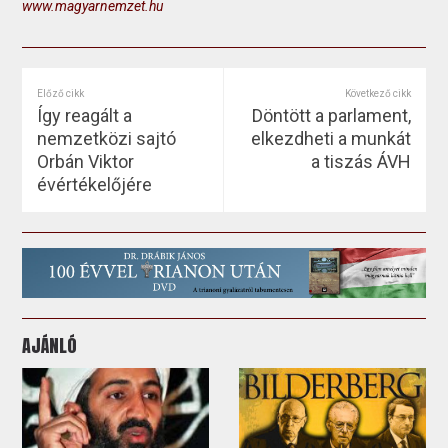
www.magyarnemzet.hu
Előző cikk
Következő cikk
Így reagált a
Döntött a parlament,
nemzetközi sajtó
elkezdheti a munkát
Orbán Viktor
a tiszás ÁVH
évértékelőjére
AJÁNLÓ