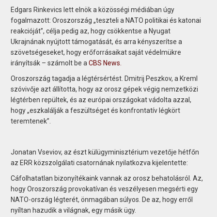
Edgars Rinkevics lett elnök a közösségi médiában úgy
fogalmazott: Oroszország „teszteli a NATO politikai és katonai
reakcióját”, célja pedig az, hogy csökkentse a Nyugat
Ukrajnának nyújtott támogatását, és arra kényszerítse a
szövetségeseket, hogy erőforrásaikat saját védelmükre
irányítsák – számolt be a
CBS News.
Oroszország tagadja a légtérsértést. Dmitrij Peszkov, a Kreml
szóvivője azt állította, hogy az orosz gépek végig nemzetközi
légtérben repültek, és az európai országokat vádolta azzal,
hogy „eszkalálják a feszültséget és konfrontatív légkört
teremtenek”.
Jonatan Vseviov, az észt külügyminisztérium vezetője hétfőn
az ERR közszolgálati csatornának nyilatkozva kijelentette:
Cáfolhatatlan bizonyítékaink vannak az orosz behatolásról. Az,
hogy Oroszország provokatívan és veszélyesen megsérti egy
NATO-ország légterét, önmagában súlyos. De az, hogy erről
nyíltan hazudik a világnak, egy másik ügy.