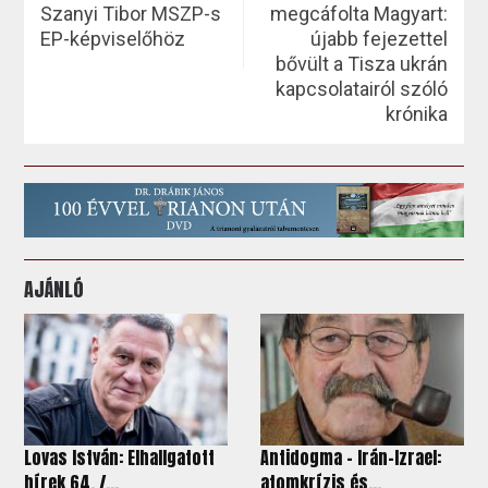
Szanyi Tibor MSZP-s
megcáfolta Magyart:
EP-képviselőhöz
újabb fejezettel
bővült a Tisza ukrán
kapcsolatairól szóló
krónika
AJÁNLÓ
Lovas István: Elhallgatott
Antidogma - Irán–Izrael:
hírek 64. /...
atomkrízis és...