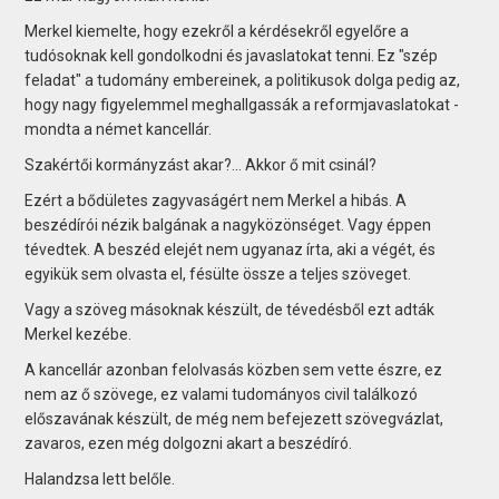
Merkel kiemelte, hogy ezekről a kérdésekről egyelőre a
tudósoknak kell gondolkodni és javaslatokat tenni. Ez "szép
feladat" a tudomány embereinek, a politikusok dolga pedig az,
hogy nagy figyelemmel meghallgassák a reformjavaslatokat -
mondta a német kancellár.
Szakértői kormányzást akar?... Akkor ő mit csinál?
Ezért a bődületes zagyvaságért nem Merkel a hibás. A
beszédírói nézik balgának a nagyközönséget. Vagy éppen
tévedtek. A beszéd elejét nem ugyanaz írta, aki a végét, és
egyikük sem olvasta el, fésülte össze a teljes szöveget.
Vagy a szöveg másoknak készült, de tévedésből ezt adták
Merkel kezébe.
A kancellár azonban felolvasás közben sem vette észre, ez
nem az ő szövege, ez valami tudományos civil találkozó
előszavának készült, de még nem befejezett szövegvázlat,
zavaros, ezen még dolgozni akart a beszédíró.
Halandzsa lett belőle.