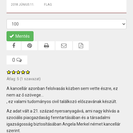
2018 JÚNIUS 11.
FLAG
Mentés
0
Átlag:
5
(
1
szavazat)
A kancellár azonban felolvasás közben sem vette észre, ez
nem az ő szövege...
, ez valami tudományos civil találkozó előszavának készült.
Az adat vált a 21. század nyersanyagává, ami nagy kihívás a
szociális piacgazdaság fenntartásában és a társadalmi
igazságosság biztosításában Angela Merkel német kancellár
szerint.