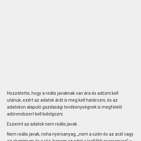
Hozzátette, hogy a reális javaknak van ára és adózni kell
utánuk, ezért az adatok árát is meg kell határozni, és az
adatokon alapuló gazdasági tevékenységnek is megfelelő
adórendszert kell kidolgozni.
Eszerint az adatok nem reális javak.
Nem reális javak, noha nyersanyag, „nem a szén és az acél vagy
az alumínium és a réz, hanem az adat a legfőbb nyersanyag” –