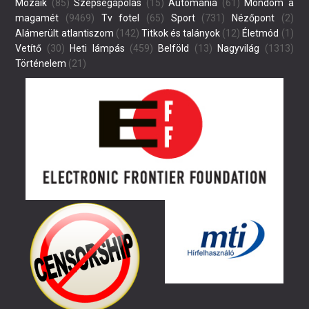
Mozaik
(85)
Szépségápolás
(15)
Autómánia
(61)
Mondom a
magamét
(9469)
Tv fotel
(65)
Sport
(731)
Nézőpont
(2)
Alámerült atlantiszom
(142)
Titkok és talányok
(12)
Életmód
(1)
Vetítő
(30)
Heti lámpás
(459)
Belföld
(13)
Nagyvilág
(1313)
Történelem
(21)