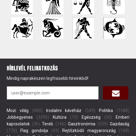
HÍRLEVÉL FELIRATKOZÁS
Mindig naprakészen legfrissebb híreinkből!
Mozi világ
(440)
Irodalmi kávéház
(549)
Politika
(1588)
Jobbegyenes
(3296)
Kultúra
(13)
Egészség
(50)
Emberi
kapcsolatok
(36)
Tereb
(146)
Gasztronómia
(539)
Gazdaság
(770)
Flag gondolja
(43)
Rejtőzködő magyarország
(168)