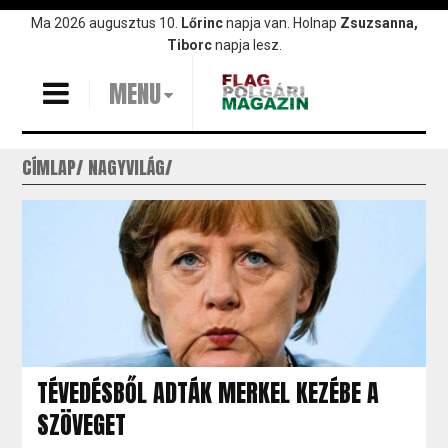
Ugrás
Ma 2026 augusztus 10.
Lőrinc
napja van. Holnap
Zsuzsanna,
a
Tiborc
napja lesz.
tartalomra
MENU
CÍMLAP
NAGYVILÁG
TÉVEDÉSBŐL ADTÁK MERKEL KEZÉBE A
SZÖVEGET