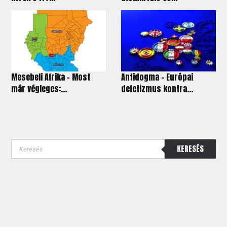
Mesebeli Afrika - Most
Antidogma - Európai
már végleges:...
defetizmus kontra...
KERESÉS