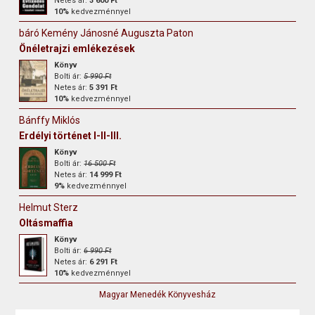
Netes ár:
3 600 Ft
10%
kedvezménnyel
báró Kemény Jánosné Auguszta Paton
Önéletrajzi emlékezések
Könyv
Bolti ár:
5 990 Ft
Netes ár:
5 391 Ft
10%
kedvezménnyel
Bánffy Miklós
Erdélyi történet I-II-III.
Könyv
Bolti ár:
16 500 Ft
Netes ár:
14 999 Ft
9%
kedvezménnyel
Helmut Sterz
Oltásmaffia
Könyv
Bolti ár:
6 990 Ft
Netes ár:
6 291 Ft
10%
kedvezménnyel
Magyar Menedék Könyvesház