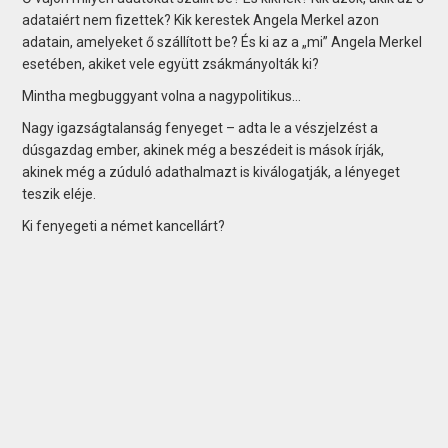
adataiért nem fizettek? Kik kerestek Angela Merkel azon
adatain, amelyeket ő szállított be? És ki az a „mi” Angela Merkel
esetében, akiket vele együtt zsákmányolták ki?
Mintha megbuggyant volna a nagypolitikus…
Nagy igazságtalanság fenyeget – adta le a vészjelzést a
dúsgazdag ember, akinek még a beszédeit is mások írják,
akinek még a zúduló adathalmazt is kiválogatják, a lényeget
teszik eléje.
Ki fenyegeti a német kancellárt?