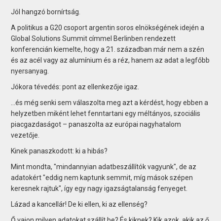
Jól hangzó bornírtság.
A politikus a G20 csoport argentin soros elnökségének idején a
Global Solutions Summit címmel Berlinben rendezett
konferencián kiemelte, hogy a 21. században már nem a szén
és az acél vagy az alumínium és a réz, hanem az adat a legfőbb
nyersanyag.
Jókora tévedés: pont az ellenkezője igaz.
…és még senki sem válaszolta meg azt a kérdést, hogy ebben a
helyzetben miként lehet fenntartani egy méltányos, szociális
piacgazdaságot – panaszolta az európai nagyhatalom
vezetője.
Kinek panaszkodott: ki a hibás?
Mint mondta, "mindannyian adatbeszállítók vagyunk", de az
adatokért "eddig nem kaptunk semmit, míg mások szépen
keresnek rajtuk", így egy nagy igazságtalanság fenyeget.
Lázad a kancellár! De ki ellen, ki az ellenség?
Ő vajon milyen adatokat szállít be? És kiknek? Kik azok, akik az ő