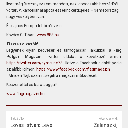
Ilyet még Brezsnyev sem mondott, neki gondosabb beszédírói
voltak. A kancellár állapota eszerint kérdőjeles – Németország
nagy veszélyben van.
És sajnos Európa többi része is.
Kovács G. Tibor -
www.888.hu
Tisztelt olvasók!
Legyenek olyan kedvesek és támogassák "lájkukkal" a
Flag
Polgári Magazin
Twitter oldalát a következő címen:
https://twitter.com/syracuse73
. illetve a Facebook oldalát pedig
az alábbi címen:
https://www.facebook.com/flagmagazin
- Minden "lájk számít, segíti a magazin működését!
Köszönettel és barátsággal!
www.flagmagazin.hu
Előző cikk
Következő cikk
Lovas István: Levél
Zelenszkij