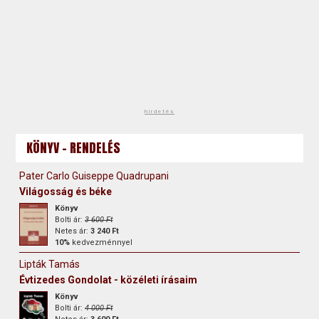
hirdetés
KÖNYV - RENDELÉS
Pater Carlo Guiseppe Quadrupani
Világosság és béke
Könyv
Bolti ár:
3 600 Ft
Netes ár:
3 240 Ft
10%
kedvezménnyel
Lipták Tamás
Évtizedes Gondolat - közéleti írásaim
Könyv
Bolti ár:
4 000 Ft