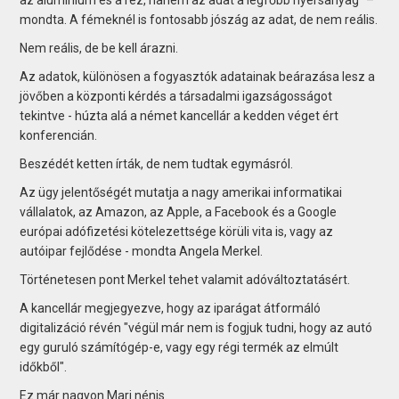
mondta. A fémeknél is fontosabb jószág az adat, de nem reális.
Nem reális, de be kell árazni.
Az adatok, különösen a fogyasztók adatainak beárazása lesz a
jövőben a központi kérdés a társadalmi igazságosságot
tekintve - húzta alá a német kancellár a kedden véget ért
konferencián.
Beszédét ketten írták, de nem tudtak egymásról.
Az ügy jelentőségét mutatja a nagy amerikai informatikai
vállalatok, az Amazon, az Apple, a Facebook és a Google
európai adófizetési kötelezettsége körüli vita is, vagy az
autóipar fejlődése - mondta Angela Merkel.
Történetesen pont Merkel tehet valamit adóváltoztatásért.
A kancellár megjegyezve, hogy az iparágat átformáló
digitalizáció révén "végül már nem is fogjuk tudni, hogy az autó
egy guruló számítógép-e, vagy egy régi termék az elmúlt
időkből".
Ez már nagyon Mari nénis.